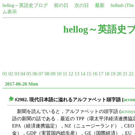
hellog～英語史ブログ
前の日
次の日
最新
helhub (Th
ム表示
hellog～英語史
01
02
03
04
05
06
07
08
09
10
11
12
13
14
15
16
17
18
19
20
21
22
2017-06-26 Mon
#2982. 現代日本語に溢れるアルファベット頭字語
[
acro
■
新聞を読んでいると，アルファベットの頭字語 (
acron
語の新聞の話である．最近の TPP（環太平洋経済連携協
EPA（経済連携協定），NZ（ニュージーランド），CE
金），GDP（実質国内総生産），GE（国際経済），E