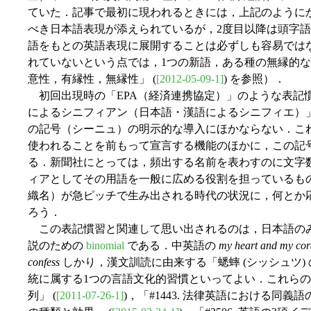
ていた．記事で最初に現われるときには，上記のように
べき日本語表現が添えられているが，2度目以降は頭字
語をもとの英語表現に展開することは必ずしも容易では
れていないという点では，1つの新語，ある種の無縁的な記号
意性，有縁性，無縁性」 (
[2012-05-09-1]
) を参照）．
初回出現時の「EPA（経済連携協定）」のような表記
によるシニフィアン（日本語・漢語によるシニフィエ）
の記号（シーニュ）の明示的な導入にほかならない．こ
使われることを前もって宣言する機能のほかに，この記
る．新聞社にとっては，頻出する名前を表わすのに文字
ィアとしてその用語を一般に広める役割を担っているも
織名）が急ピッチで生み出される時代の状況に，何とか
ろう．
この表記慣習と関連して思い出されるのは，日本語の
説のための
binomial
である．中英語の
my heart and my co
confess
しかり，漢文訓読に由来する「蟋蟀 (シッシュツ)
統に属する1つの言語文化的習慣といってよい．これらの例
列」 (
[2011-07-26-1]
)，「#1443. 法律英語における同義語