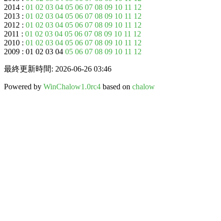
2014 :
01
02
03
04
05
06
07
08
09
10
11
12
2013 :
01
02
03
04
05
06
07
08
09
10
11
12
2012 :
01
02
03
04
05
06
07
08
09
10
11
12
2011 :
01
02
03
04
05
06
07
08
09
10
11
12
2010 :
01
02
03
04
05
06
07
08
09
10
11
12
2009 : 01 02 03 04
05
06
07
08
09
10
11
12
最終更新時間: 2026-06-26 03:46
Powered by
WinChalow1.0rc4
based on
chalow