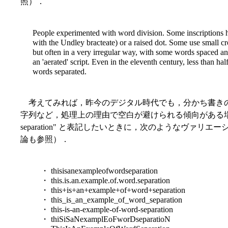
照）．
People experimented with word division.
Some inscriptions h
with the Undley bracteate) or a raised dot. Some use small c
but often in a very irregular way, with some words spaced an
an 'aerated' script. Even in the eleventh century, less than hal
words separated.
考えてみれば，昨今のデジタル時代でも，分かち書きの
字列など，処理上の理由で空白が避けられる傾向がある場合には，例えば 
separation" と表記したいときに，次のようなヴァリエーション
論も参照）．
・ thisisanexampleofwordseparation
・ this.is.an.example.of.word.separation
・ this+is+an+example+of+word+separation
・ this_is_an_example_of_word_separation
・ this-is-an-example-of-word-separation
・ thiSiSaNexamplEoFworDseparatioN