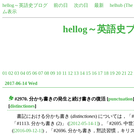
hellog～英語史ブログ
前の日
次の日
最新
helhub (Th
ム表示
hellog～英語史
01
02
03
04
05
06
07
08
09
10
11
12
13
14
15
16
17
18
19
20
21
22
2017-06-14 Wed
#2970. 分かち書きの発生と続け書きの復活
[
punctuation
■
[
distinctiones
]
書記における分かち書き (
distinctiones
) については，「#11
「#1113. 分かち書き (2)」 (
[2012-05-14-1]
)，「#2695
(
[2016-09-12-1]
)，「#2696. 分かち書き，黙読習慣，キ