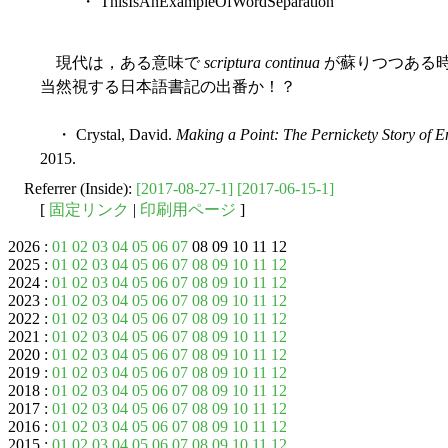
・ ThisIsAnExampleOfWordSeparation
現代は，ある意味で
scriptura continua
が蘇りつつある
当然視する日本語書記の出番か！？
・ Crystal, David.
Making a Point: The Pernickety Story of E
2015.
Referrer (Inside):
[2017-08-27-1]
[2017-06-15-1]
[
固定リンク
|
印刷用ページ
]
2026 :
01
02
03
04
05
06
07
08 09 10 11 12
2025 :
01
02
03
04
05
06
07
08
09
10
11
12
2024 :
01
02
03
04
05
06
07
08
09
10
11
12
2023 :
01
02
03
04
05
06
07
08
09
10
11
12
2022 :
01
02
03
04
05
06
07
08
09
10
11
12
2021 :
01
02
03
04
05
06
07
08
09
10
11
12
2020 :
01
02
03
04
05
06
07
08
09
10
11
12
2019 :
01
02
03
04
05
06
07
08
09
10
11
12
2018 :
01
02
03
04
05
06
07
08
09
10
11
12
2017 :
01
02
03
04
05
06
07
08
09
10
11
12
2016 :
01
02
03
04
05
06
07
08
09
10
11
12
2015 :
01
02
03
04
05
06
07
08
09
10
11
12