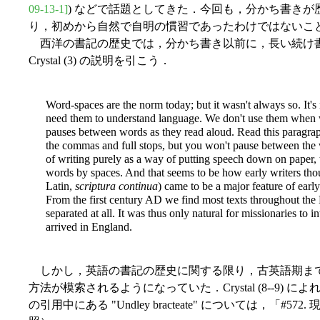
09-13-1]
) などで話題としてきた．今回も，分かち書き
り，初めから自然で自明の慣習であったわけではないこ
西洋の書記の歴史では，分かち書き以前に，長い続け書
Crystal (3) の説明を引こう．
Word-spaces are the norm today; but it wasn't always so. It's 
need them to understand language. We don't use them when w
pauses between words as they read aloud. Read this paragrap
the commas and full stops, but you won't pause between the 
of writing purely as a way of putting speech down on paper,
words by spaces. And that seems to be how early writers thoug
Latin,
scriptura continua
) came to be a major feature of earl
From the first century AD we find most texts throughout t
separated at all. It was thus only natural for missionaries to
arrived in England.
しかし，英語の書記の歴史に関する限り，古英語期ま
方法が模索されるようになっていた．Crystal (8--9
の引用中にある "Undley bracteate" については，「#57