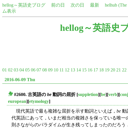
hellog～英語史ブログ
前の日
次の日
最新
helhub (Th
ム表示
hellog～英語史
01
02
03
04
05
06
07
08
09
10
11
12
13
14
15
16
17
18
19
20
21
22
2016-06-09 Thu
#2600. 古英語の
be
動詞の屈折
[
suppletion
][
be
][
verb
][
con
■
european
][
etymology
]
現代英語で最も複雑な屈折を示す動詞といえば，
be
動
代英語にあって，いまだ相当の複雑さを保っている唯一
則さながらのパラダイムが生き残ってしまったのだろう