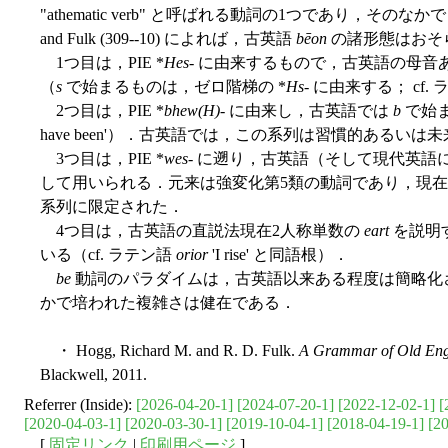
"athematic verb" と呼ばれる動詞の1つであり，そ
and Fulk (309--10) によれば，古英語
bēon
の諸形態はおそ
1つ目は，PIE *
Hes
- に由来するもので，古英語の母音
（
s
で始まるものは，ゼロ階梯の *
Hs
- に由来する； cf.
2つ目は，PIE *
bhew(H)
- に由来し，古英語では
b
で始ま
have been'）．古英語では，この系列は習慣的あるい
3つ目は，PIE *
wes
- に遡り，古英語（そして現代英
して用いられる．元来は強変化第5類の動詞であり，現
系列に限定された．
4つ目は，古英語の直説法現在2人称単数の
eart
を説明す
いる（cf. ラテン語
orior
'I rise' と同語根）．
be
動詞のパラダイムは，古英語以来ある程度は簡略化
かで培われた複雑さは健在である．
・ Hogg, Richard M. and R. D. Fulk.
A Grammar of Old Eng
Blackwell, 2011.
Referrer (Inside):
[2026-04-20-1]
[2024-07-20-1]
[2022-12-02-1]
[
[2020-04-03-1]
[2020-03-30-1]
[2019-10-04-1]
[2018-04-19-1]
[2
[
固定リンク
|
印刷用ページ
]