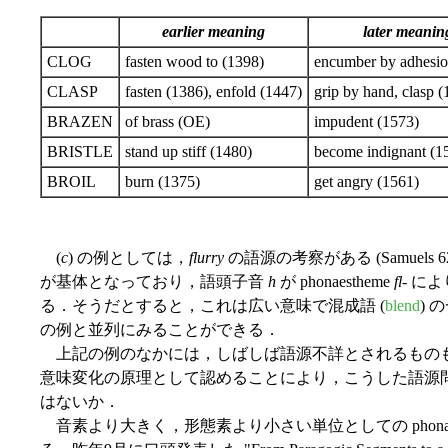
earlier meaning
later meanin
CLOG
fasten wood to (1398)
encumber by adhesio
CLASP
fasten (1386), enfold (1447)
grip by hand, clasp 
BRAZEN
of brass (OE)
impudent (1573)
BRISTLE
stand up stiff (1480)
become indignant (1
BROIL
burn (1375)
get angry (1561)
(
c
) の例としては，
flurry
の語源の考察がある (Samuels
が基体となっており，語頭子音
h
が phonaestheme
fl
- に
る．そうだとすると，これは広い意味で混成語 (
blend
) 
の例と並列にみることができる．
上記の例のなかには，しばしば語源不詳とされるものも含まれて
意味変化の原理として認めることにより，こうした語源
はないか．
音素より大きく，形態素より小さい単位としての phonae