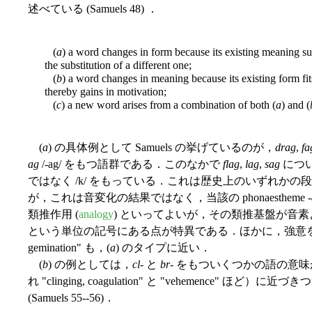
述べている (Samuels 48) ．
(
a
) a word changes in form because its existing meaning su
the substitution of a different one;
(
b
) a word changes in meaning because its existing form fits
thereby gains in motivation;
(
c
) a new word arises from a combination of both (
a
) and (
(
a
) の具体例として Samuels の挙げているのが，
drag
,
fa
ag
/-ag/ をもつ語群である．このなかで
flag
,
lag
,
sag
につい
ではなく /k/ をもっている．これは歴史上のいずれかの段階で
が，これは音変化の結果ではなく，当該の phonaestheme -
類推作用 (
analogy
) といってよいが，その類推基盤が音素より
という単位の記号にある点が特異である．ほかに，強意を表わす
gemination" も，(
a
) のタイプに近い．
(
b
) の例としては，
cl
- と
br
- をもついくつかの語の意味が，
れ "clinging, coagulation" と "vehemence
(Samuels 55--56)．