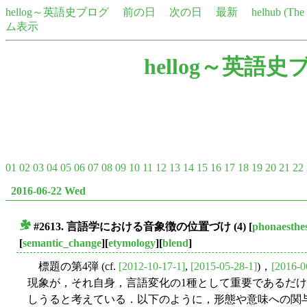
hellog～英語史ブログ
前の日
次の日
最新
helhub (Th
ム表示
hellog～英語史
01
02
03
04
05
06
07
08
09
10
11
12
13
14
15
16
17
18
19
20
21
22
2016-06-22 Wed
#2613. 言語学における音象徴の位置づけ (4)
[
phonaesthe
■
[
semantic_change
][
etymology
][
blend
]
標題の第4弾 (cf.
[2012-10-17-1]
,
[2015-05-28-1]
)，
[2016-0
現象が，それ自身，言語変化の1種として重要であるだ
しうると考えている．以下のように，形態や意味への関