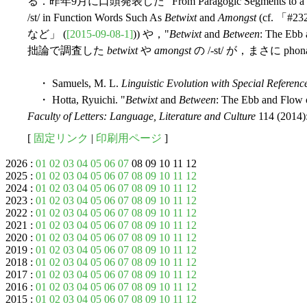
る．昨年9月に口頭発表した "From Paragogic Segments to a Stylisti
/st/ in Function Words Such As
Betwixt
and
Amongst
(cf. 「
など」 (
[2015-09-08-1]
)) や，"
Betwixt
and
Between
: The Ebb
拙論で調査した
betwixt
や
amongst
の /-st/ が，まさに p
・ Samuels, M. L.
Linguistic Evolution with Special Referenc
・ Hotta, Ryuichi. "
Betwixt
and
Between
: The Ebb and Flow o
Faculty of Letters: Language, Literature and Culture
114 (2014):
[
固定リンク
|
印刷用ページ
]
2026 :
01
02
03
04
05
06
07
08 09 10 11 12
2025 :
01
02
03
04
05
06
07
08
09
10
11
12
2024 :
01
02
03
04
05
06
07
08
09
10
11
12
2023 :
01
02
03
04
05
06
07
08
09
10
11
12
2022 :
01
02
03
04
05
06
07
08
09
10
11
12
2021 :
01
02
03
04
05
06
07
08
09
10
11
12
2020 :
01
02
03
04
05
06
07
08
09
10
11
12
2019 :
01
02
03
04
05
06
07
08
09
10
11
12
2018 :
01
02
03
04
05
06
07
08
09
10
11
12
2017 :
01
02
03
04
05
06
07
08
09
10
11
12
2016 :
01
02
03
04
05
06
07
08
09
10
11
12
2015 :
01
02
03
04
05
06
07
08
09
10
11
12