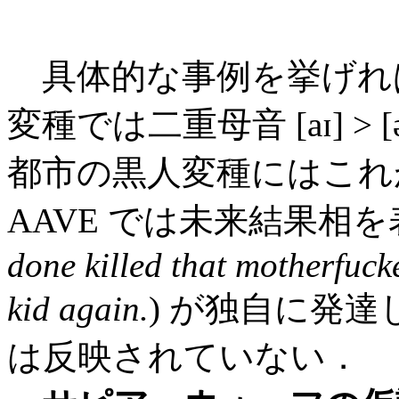
具体的な事例を挙げれば，Ph
変種では二重母音 [aɪ] >
都市の黒人変種にはこれ
AAVE では未来結果相
done killed that motherfucke
kid again.
) が独自に発
は反映されていない．