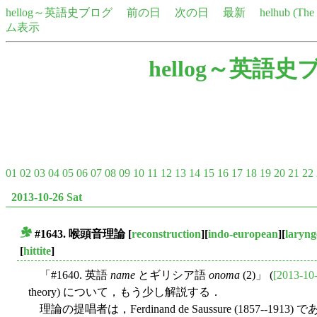
hellog～英語史ブログ
前の日
次の日
最新
helhub (Th
ム表示
hellog～英語史
01
02
03
04
05
06
07
08
09
10
11
12
13
14
15
16
17
18
19
20
21
22
2013-10-26 Sat
#1643. 喉頭音理論
[
reconstruction
][
indo-european
][
laryng
■
[
hittite
]
「#1640. 英語
name
とギリシア語
onoma
(2)」 (
[2013-10
theory) について，もう少し解説する．
理論の提唱者は，Ferdinand de Saussure (1857--191