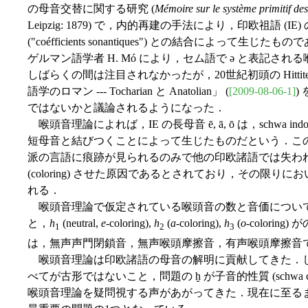
の母音交替に関する研究 (
Mémoire sur le système primitif de
Leipzig: 1879) で，内的再建の手法により，印欧祖語 (
("coéfficients sonantiques") との結合によ
ゲルマン語学者 H. Mó により，セム語で ə と表記される喉頭
しばらくの間は注目されなかったが，20世紀初頭の Hittit
語学のロマン --- Tocharian と Anatolian」 (
[2009-08-06-1]
)
ではないかと議論されるようになった．
喉頭音理論によれば，IE の長母音 ē, ā, ō は，schwa ind
短母音と結びつくことによって生じたものだという．この喉頭音は，H
派の言語に痕跡が見られるのみで他の印欧諸語では失わ
(coloring) させた原因であるとされており，その限
れる．
喉頭音理論で仮定されている喉頭音の数と音価につい
と，
h
(neutral,
e
-coloring),
h
(
a
-coloring),
h
(
o
-colori
1
2
3
は，無声声門閉鎖音，無声喉頭摩擦音，有声喉頭摩擦音であるとす
喉頭音理論は印欧諸語の母音の解明に貢献してきた．しかし
べてが古形ではないこと，問題の ḫ が子音的性質 (schwa co
喉頭音理論を疑問視する声があがってきた．現在に至る