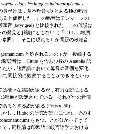
s voyelles dans les langues indo-européennes
.
IE) の長母音は，基本母音 e/o とある種の鳴音
って生じたものであると仮定した．この鳴音はデンマークの
音 (laryngeal) と比較された．この仮説は
e の発見と解読にともない（「#101. 比較言
 を参照），そこに現れる ḫ が問題の喉頭音
ogermanicum と称されるこの ə が，後続する
ittite を含む少数の Anatolia 語
れたが，諸言語において母音の音価を変化
りにおいて間接的に観察することができるといわ
ては様々な議論があるが，有力な説による
ng) がの3種類が設定されている．それぞれの音価
る説がある (Fortson 58) ．
，Hittite の研究が進むにつれ，そのす
nsonanticum) をもつことが分かってきて，
まで，同理論は印欧語比較言語学における