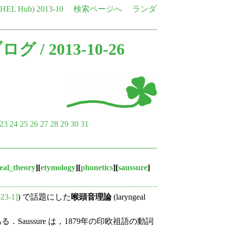
e HEL Hub)
2013-10
検索ページへ
ランダ
ブログ
/ 2013-10-26
23
24
25
26
27
28
29
30
31
eal_theory
][
etymology
][
phonetics
][
saussure
]
-23-1]
) で話題にした
喉頭音理論
(laryngeal
3) である．Saussure は，1879年の印欧祖語の動詞