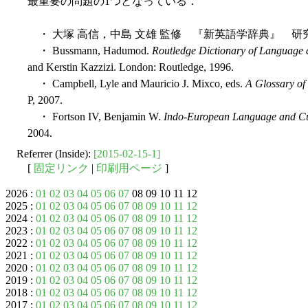
最重要の問題の1つとなっている．
・ 大塚 高信，中島 文雄 監修 『新英語学辞典』 研究
・ Bussmann, Hadumod.
Routledge Dictionary of Language a
and Kerstin Kazzizi. London: Routledge, 1996.
・ Campbell, Lyle and Mauricio J. Mixco, eds.
A Glossary of 
P, 2007.
・ Fortson IV, Benjamin W.
Indo-European Language and Cul
2004.
Referrer (Inside):
[2015-02-15-1]
[
固定リンク
|
印刷用ページ
]
2026 :
01
02
03
04
05
06
07
08 09 10 11 12
2025 :
01
02
03
04
05
06
07
08
09
10
11
12
2024 :
01
02
03
04
05
06
07
08
09
10
11
12
2023 :
01
02
03
04
05
06
07
08
09
10
11
12
2022 :
01
02
03
04
05
06
07
08
09
10
11
12
2021 :
01
02
03
04
05
06
07
08
09
10
11
12
2020 :
01
02
03
04
05
06
07
08
09
10
11
12
2019 :
01
02
03
04
05
06
07
08
09
10
11
12
2018 :
01
02
03
04
05
06
07
08
09
10
11
12
2017 :
01
02
03
04
05
06
07
08
09
10
11
12