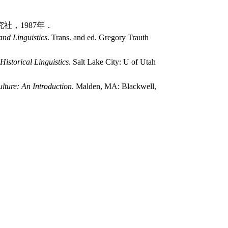
社，1987年．
nd Linguistics
. Trans. and ed. Gregory Trauth
Historical Linguistics
. Salt Lake City: U of Utah
ture: An Introduction
. Malden, MA: Blackwell,