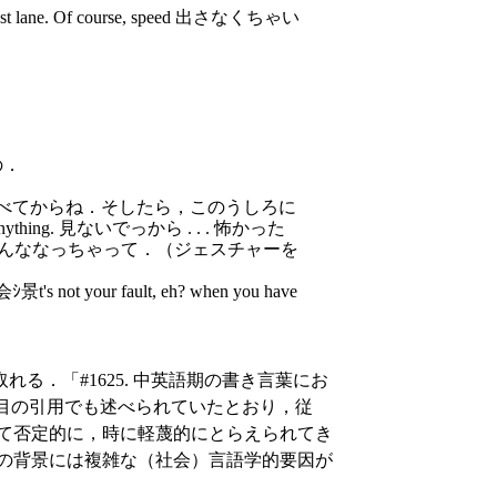
 lane. Of course, speed 出さなくちゃい
たの．
unch 食べてからね．そしたら，このうしろに
or anything. 見ないでっから . . . 怖かった
ら，こんななっちゃって．（ジェスチャーを
t your fault, eh? when you have
．「#1625. 中英語期の書き言葉にお
らの2番目の引用でも述べられていたとおり，従
現象として否定的に，時に軽蔑的にとらえられてき
ing の背景には複雑な（社会）言語学的要因が