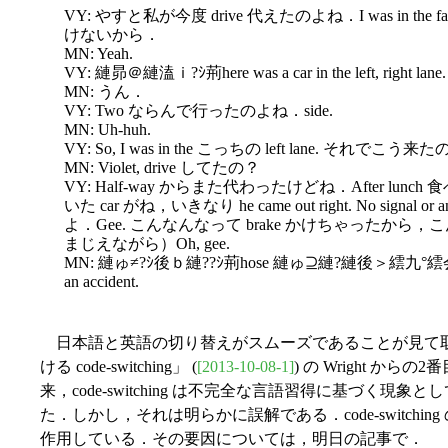
VY: やすと私が今度 drive 代えたのよね．I was in the fast
けないから．
MN: Yeah.
VY: 縺昴＠縺溘ｉ?ｼ荊here was a car in the left, right lane.
MN: うん．
VY: Two ならんで行ったのよね．side.
MN: Uh-huh.
VY: So, I was in the こっちの left lane. それでこう来
MN: Violet, drive してたの？
VY: Half-way からまた代わったけどね．After l
いた car がね，いきなり he came out right. No signal 
よ．Gee. こんなんなって brake かけちゃったか
まじえながら）Oh, gee.
MN: 縺ゅ≠?ｼ後ｂ縺??ｼ荊hose 縺ゅ⊇縺?縺後＞繧九°繧会ｼ景t's no
an accident.
日本語と英語の切り替えがスムーズであることが見て取れる
ける code-switching」 (
[2013-10-08-1]
) の Wright か
来，code-switching は不完全な言語習得に基づく
た．しかし，それは明らかに誤解である．code-switch
作用している．その要因については，明日の記事で．