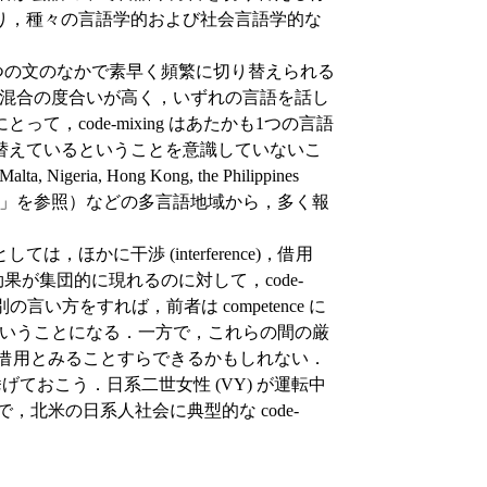
り，種々の言語学的および社会言語学的な
言が1つの文のなかで素早く頻繁に切り替えられる
がある．混合の度合いが高く，いずれの言語を話し
，code-mixing はあたかも1つの言語
替えているということを意識していないこ
ria, Hong Kong, the Philippines
 (2)」を参照）などの多言語地域から，多く報
かに干渉 (interference)，借用
の効果が集団的に現れるのに対して，code-
の言い方をすれば，前者は competence に
に近いということになる．一方で，これらの間の厳
の激しい借用とみることすらできるかもしれない．
の例を挙げておこう．日系二世女性 (VY) が運転中
で，北米の日系人社会に典型的な code-