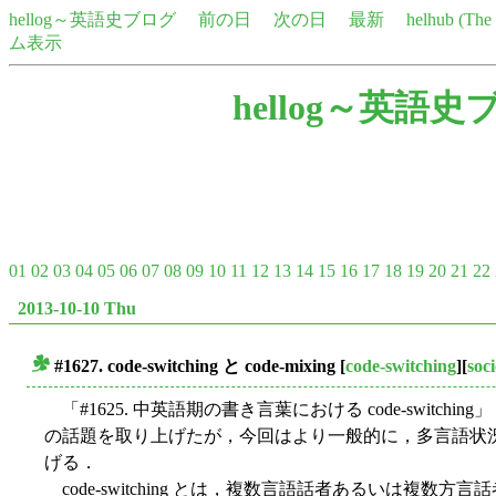
hellog～英語史ブログ
前の日
次の日
最新
helhub (Th
ム表示
hellog～英語史
01
02
03
04
05
06
07
08
09
10
11
12
13
14
15
16
17
18
19
20
21
22
2013-10-10 Thu
#1627.
code-switching
と
code-mixing
[
code-switching
][
soci
■
「#1625. 中英語期の書き言葉における code-switching」 
の話題を取り上げたが，今回はより一般的に，多言語状況における
げる．
code-switching とは，複数言語話者あるいは複