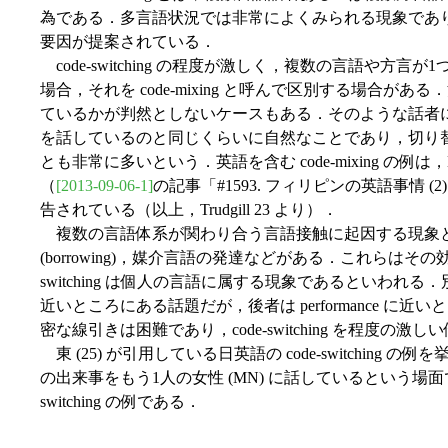
為である．多言語状況では非常によくみられる現象であ
要因が提案されている．
code-switching の程度が激しく，複数の言語や方
場合，それを code-mixing と呼んで区別する場合
ているかが判然としないケースもある．そのような話者にとって
を話しているのと同じくらいに自然なことであり，切り
とも非常に多いという．英語を含む code-mixing の例は，Malta, Nige
（
[2013-09-06-1]
の記事「#1593. フィリピンの英語事情
告されている（以上，Trudgill 23 より）．
複数の言語体系が関わり合う言語接触に起因する現象としては，ほ
(borrowing)，媒介言語の発達などがある．これらはそ
switching は個人の言語に属する現象であるといわれる．別
近いところにある話題だが，後者は performance 
密な線引きは困難であり，code-switching を程度
東 (25) が引用している日英語の code-switching 
の出来事をもう1人の女性 (MN) に話しているという場面
switching の例である．