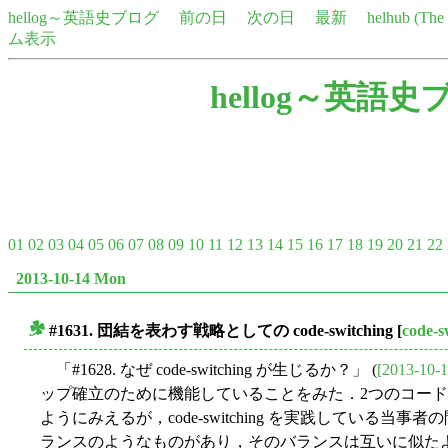
hellog～英語史ブログ
前の日
次の日
最新
helhub (Th
ム表示
hellog～英語史
01
02
03
04
05
06
07
08
09
10
11
12
13
14
15
16
17
18
19
20
21
22
2013-10-14 Mon
#1631. 団結を表わす戦略としての code-switching
[
code-s
■
「#1628. なぜ code-switching が生じるか？」 (
[2013-10-1
ップ確立のために機能していることをみた．2つのコー
ようにみえるが，code-switching を実践している
ランスのようなものがあり，そのバランスは互いに似た