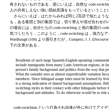
有されないものである．逆にいえば，自然な code-swit
人の共有しえない強い団結意識をもっているということ
さらにいえば，はたからみれば同じ2言語で似たような code
も，ある集団と別の集団では，切り替えや混ぜ合わせの
の場合には，自分たちの code-switching と他の集団の co
気づくだろう．このように，code-switching は，
Wardhaugh (104) より孫引きだが，Gumperz, J. J. (
Discourse 
下の文章がある．
Residents of such large Spanish-English-speaking communit
include immigrants from many Latin American regions, in fact
person's family background and politics from the way that p
What the outsider sees as almost unpredictable variation be
members. Since bilingual usage rules must be learned by livin
is a strong indication of shared background assumptions. Bilin
switching styles in their contact with other bilinguals before
background and attitudes. To do otherwise would be to risk 
code-switching という行為それ自体が外に向け