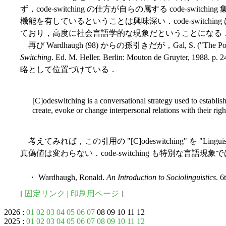
ず，code-switching の仕方が自らの属する code-switchin
機能を有しているということは興味深い．code-switch
ており，高度に社会言語学的な現象だということになる
再び Wardhaugh (98) からの孫引きだが，Gal, S. ("The Politic
Switching
. Ed. M. Heller. Berlin: Mouton de Gruyter, 1
略として位置づけている．
[C]odeswitching is a conversational strategy used to establis
create, evoke or change interpersonal relations with their righ
考えてみれば，この引用の "[C]odeswitching" を "Lingu
真偽値は変わらない．code-switching も特別な言語
・ Wardhaugh, Ronald.
An Introduction to Sociolinguistics
. 6
[
固定リンク
|
印刷用ページ
]
2026 :
01
02
03
04
05
06
07
08 09 10 11 12
2025 :
01
02
03
04
05
06
07
08
09
10
11
12