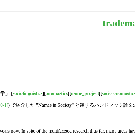
tradem
語学」
[
sociolinguistics
][
onomastics
][
name_project
][
socio-onomastic
0-1]
) で紹介した "Names in Society" と題するハンドブ
years now. In spite of the multifaceted research thus far, many areas hav