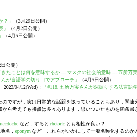
何か？」
（3月29日公開）
考察」
（4月2日公開）
」
（4月5日公開）
22日公開）
きたことは何を意味するか --- マスクの社会的意味 --- 五所
実さんが言語学の切り口でアプローチ」
（4月5日公開）
/04/12(Wed)：
「#118. 五所万実さんが深掘りする法言語学
のですが，実は日常的な話題を扱っていることもあり，関連
点から考えても接点は多々あります．思いついたものを箇条書
ynecdoche
など．すると
rhetoric
とも相性が良い？
，地名，
eponym
など．これらがいかにして一般名称化するのか