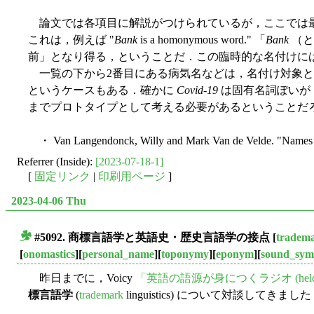
論文では各項目に解説がつけられているが，ここでは最後の
これは，例えば "
Bank
is a homonymous word." 「
Bank
（と
前」となり得る，ということだ．この臨時的な名付けには「#
一覧の下から2番目にある病気名などは，名付け対象と
というケースもある．確かに
Covid-19
は固有名詞ぽいが
までプロトタイプとして考える必要があるということだ
・ Van Langendonck, Willy and Mark Van de Velde. "Names 
Referrer (Inside):
[2023-07-18-1]
[
固定リンク
|
印刷用ページ
]
2023-04-06 Thu
#5092. 商標言語学と英語史・歴史言語学の接点
[
tradem
■
[
onomastics
][
personal_name
][
toponymy
][
eponym
][
sound_sym
昨日までに，Voicy
「英語の語源が身につくラジオ (held
標言語学
(
trademark
linguistics) について対談してきまし