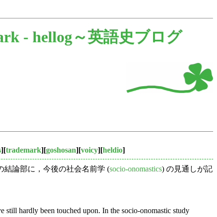
ark -
hellog～英語史ブログ
s
][
trademark
][
goshosan
][
voicy
][
heldio
]
ック論文の結論部に，今後の社会名前学 (
socio-onomastics
) の見通しが記
e still hardly been touched upon. In the
socio-onomastic study