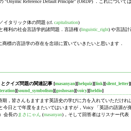
erence Default Principle" (ORDP) ．これについては「
タリック体の問題 (cf.
capitalisation
)
権利の社会言語学的諸問題．言語権 (
linguistic_right
) や言語計画
商標の言語学の存在を念頭に置いていきたいと思います．
eldio とクイズ問題の関連記事
[
masanyan
][
helquiz
][
link
][
silent_letter
]
iteration
][
sound_symbolism
][
goshosan
][
voicy
][
heldio
]
期，皆さんもますます英語史の学びに力を入れていただければと
とで年度をまたいではいますが，Voicy 「英語の語源が身につく
）会長の
まさにゃん
(
masanyan
)，そして回答者はリスナー代表