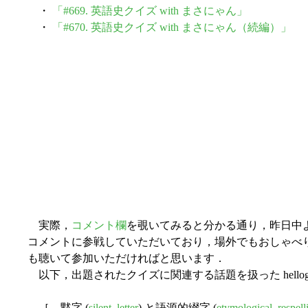
・
「#669. 英語史クイズ with まさにゃん」
・
「#670. 英語史クイズ with まさにゃん（続編）」
実際，
コメント欄
を覗いてみると分かる通り，昨日中
コメントに参戦していただいており，場外でもおしゃべりが
も聴いて参加いただければと思います．
以下，出題されたクイズに関連する話題を扱った hell
［ 黙字 (
silent_letter
) と語源的綴字 (
etymological_respell