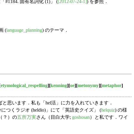
#1184. 固有名詞化 (1)」 (
[2012-07-24-1]
) を参照．
 (
language_planning
) のテーマ．
[
etymological_respelling
][
kenning
][
oe
][
metonymy
][
metaphor
]
思います．私も「hel活」に力を入れていきます．
ラジオ (heldio)」にて「英語史クイズ」 (
helquiz
) の様
（？）の
五所万実
さん（目白大学;
goshosan
）と私です．ワイ