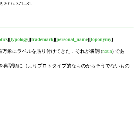
, 2016. 371--81.
tics
][
typology
][
trademark
][
personal_name
][
toponymy
]
羅万象にラベルを貼り付けてきた．それが
名詞
(
noun
) であ
から，名付け対象を典型順に（よりプロトタイプ的なものからそうでないもの