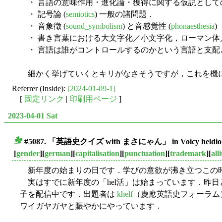
・ 言語の意味作用・進化論・獲得に関する仮説としての "Onymic Ref
・ 記号論 (
semiotics
) 一般の諸問題．
・ 音象徴 (
sound_symbolism
) と音感覚性 (
phonaesthesia
)
・ 書き言葉における大文字化／小文字化，ローマン体／イ
・ 言語は誰がコントロールするのかという言語と支配と
細かく挙げていくとキリがなさそうですが，これを機に
Referrer (Inside):
[2024-01-09-1]
[
固定リンク
|
印刷用ページ
]
2023-04-01 Sat
#5087. 「英語史クイズ with まさにゃん」 in Voicy h
■
[
gender
][
german
][
capitalisation
][
punctuation
][
trademark
][
all
新年度の始まりの日です．学びの意欲が沸き立つこの時
実はすでに新年度の「hel活」は始まっています．昨日と今日
子を配信中です．出題者は
khelf
（慶應英語史フォーラム
ワイガヤガヤと賑やかにやっています．