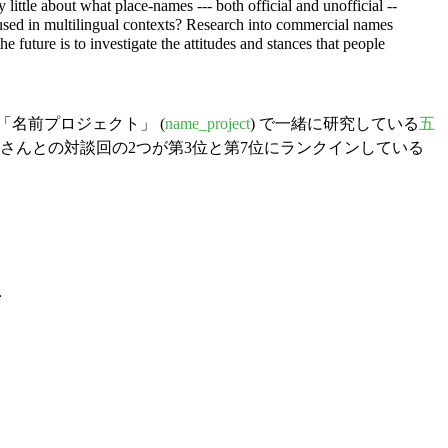
ittle about what place-names --- both official and unofficial --
used in multilingual contexts? Research into commercial names
he future is to investigate the attitudes and stances that people
目下「名前プロジェクト」 (
name_project
) で一緒に研究している
五
，五所さんとの対談回の2つが第3位と第7位にランクインしている
．