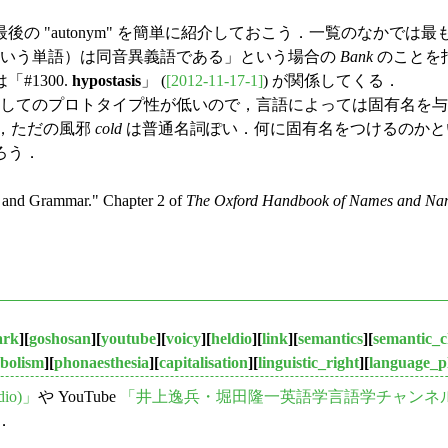
 "autonym" を簡単に紹介しておこう．一覧のなかで
いう単語）は同音異義語である」という場合の
Bank
のことを
1300.
hypostasis
」 (
[2012-11-17-1]
) が関係してくる．
してのプロトタイプ性が低いので，言語によっては固有名を与
，ただの風邪
cold
は普通名詞ぽい．何に固有名をつけるのかと
ろう．
and Grammar." Chapter 2 of
The Oxford Handbook of Names and Na
ark
][
goshosan
][
youtube
][
voicy
][
heldio
][
link
][
semantics
][
semantic_
bolism
][
phonaesthesia
][
capitalisation
][
linguistic_right
][
language_p
io)」
や YouTube
「井上逸兵・堀田隆一英語学言語学チャンネ
た．