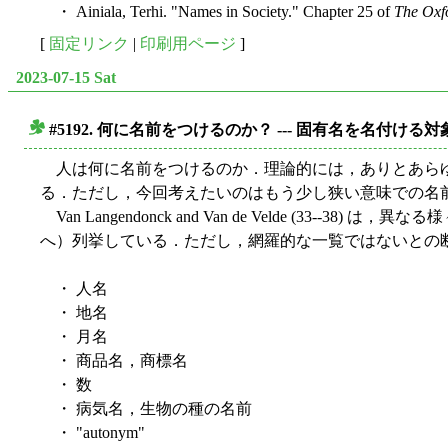
・ Ainiala, Terhi. "Names in Society." Chapter 25 of
The Oxf
[
固定リンク
|
印刷用ページ
]
2023-07-15 Sat
#5192. 何に名前をつけるのか？ --- 固有名を名付け
■
人は何に名前をつけるのか．理論的には，ありとあらゆ
る．ただし，今回考えたいのはもう少し狭い意味での名
Van Langendonck and Van de Velde
へ）列挙している．ただし，網羅的な一覧ではないとの
・ 人名
・ 地名
・ 月名
・ 商品名，商標名
・ 数
・ 病気名，生物の種の名前
・ "autonym"