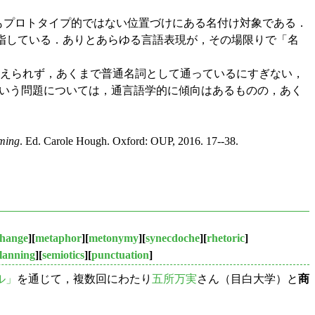
は最もプロトタイプ的ではない位置づけにある名付け対象である．
指している．ありとあらゆる言語表現が，その場限りで「名
えられず，あくまで普通名詞として通っているにすぎない，
いう問題については，通言語学的に傾向はあるものの，あく
ming
. Ed. Carole Hough. Oxford: OUP, 2016. 17--38.
change
][
metaphor
][
metonymy
][
synecdoche
][
rhetoric
]
lanning
][
semiotics
][
punctuation
]
ル」
を通じて，複数回にわたり
五所万実
さん（目白大学）と
商