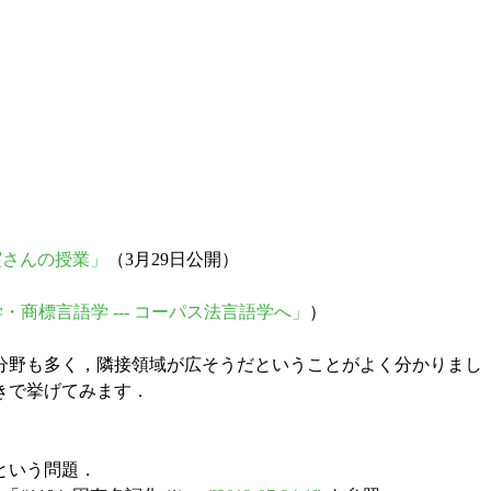
万実さんの授業」
（3月29日公開）
・商標言語学 --- コーパス法言語学へ」
）
分野も多く，隣接領域が広そうだということがよく分かりまし
きで挙げてみます．
という問題．