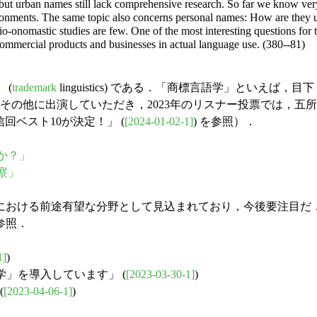
ut urban names still lack comprehensive research. So far we know very l
vironments. The same topic also concerns personal names: How are they 
cio-onomastic studies are few. One of the most interesting questions for t
mmercial products and businesses in actual language use. (380--81)
 (
trademark
linguistics) である．「商標言語学」といえば，
ldio その他に出演していただき，2023年のリスナー投票では
し配信回ベスト10が決定！」 (
[2024-01-02-1]
) を参照）．
何か？」
考察」
おける前途有望な分野として見込まれており，今後要注目だ
参照．
1]
)
語学」を導入しています」 (
[2023-03-30-1]
)
(
[2023-04-06-1]
)