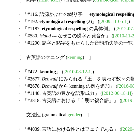
・ 「#116. 語源かぶれの綴り字 ---
etymological respellin
・ 「#192.
etymological respelling
(2)」 (
[2009-11-05-1]
)
・ 「#1187.
etymological respelling
の具体例」 (
[2012-07
・ 「#580.
island
--- なぜこの綴字と発音か」 (
[2010-11-2
・ 「#1290. 黙字と黙字をもたらした音韻消失等の一覧」
［ 古英語のケニング (
kenning
) ］
・ 「#472.
kenning
」 (
[2010-08-12-1]
)
・ 「#2677.
Beowulf
にみられる「王」を表わす数々の類
・ 「#2678.
Beowulf
から kenning の例を追加」 (
[2016-08
・ 「#1148. 古英語の豊かな語形成力」 (
[2012-06-18-1]
)
・ 「#3818. 古英語における「自明の複合語」」 (
[2019-
［ 文法性 (grammatical
gender
) ］
・ 「#4039. 言語における性とはフェチである」 (
[2020-