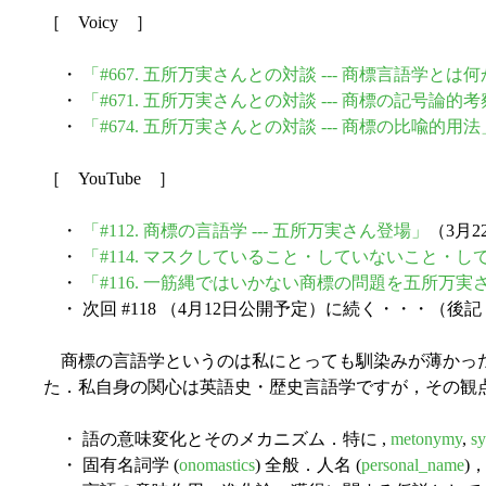
［ Voicy ］
・
「#667. 五所万実さんとの対談 --- 商標言語学とは
・
「#671. 五所万実さんとの対談 --- 商標の記号論的
・
「#674. 五所万実さんとの対談 --- 商標の比喩的用法
［ YouTube ］
・
「#112. 商標の言語学 --- 五所万実さん登場」
（3月
・
「#114. マスクしていること・していないこと・して
・
「#116. 一筋縄ではいかない商標の問題を五所万
・ 次回 #118 （4月12日公開予定）に続く・・・（後記 2023
商標の言語学というのは私にとっても馴染みが薄かった
た．私自身の関心は英語史・歴史言語学ですが，その観
・ 語の意味変化とそのメカニズム．特に ,
metonymy
,
s
・ 固有名詞学 (
onomastics
) 全般．人名 (
personal_name
)