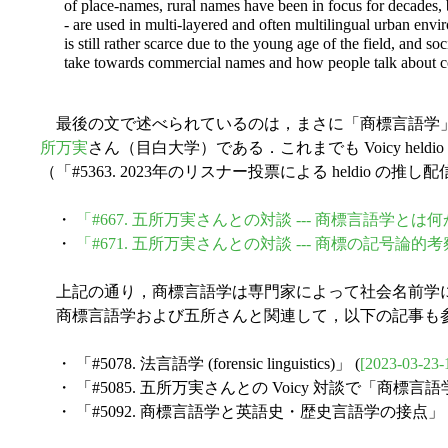
of place-names, rural names have been in focus for decades, b
- are used in multi-layered and often multilingual urban en
is still rather scarce due to the young age of the field, and so
take towards commercial names and how people talk about co
最後の文で述べられているのは，まさに「商標言語学」
所万実
さん（目白大学）である．これまでも Voicy he
（「#5363. 2023年のリスナー投票による heldio の推
・
「#667. 五所万実さんとの対談 --- 商標言語学とは
・
「#671. 五所万実さんとの対談 --- 商標の記号論的
上記の通り，商標言語学は専門家によって社会名前学に
商標言語学および五所さんと関連して，以下の記事も
・ 「#5078. 法言語学 (forensic linguistics)」 (
[2023-03-23-
・ 「#5085. 五所万実さんとの Voicy 対談で「商標言
・ 「#5092. 商標言語学と英語史・歴史言語学の接点」 