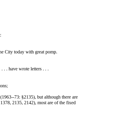
:
he City today with great pomp.
. have wrote letters . . .
ons;
t' (1963--73: §2135), but although there are
1378, 2135, 2142), most are of the fixed