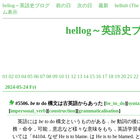
hellog～英語史ブログ
前の日
次の日
最新
helhub (Th
ム表示
hellog～英語史
01
02
03
04
05
06
07
08
09
10
11
12
13
14
15
16
17
18
19
20
21
22
2024-05-24 Fri
#5506.
be to
do 構文は古英語からあった
[
be_to_do
][
synta
■
[
impersonal_verb
][
construction
][
grammaticalisation
]
英語には
be to
do 構文というものがある．
be
動詞の後
務・命令，可能，意志など様々な意味をもち，英語学習
いては「#4104. なぜ He is to blame. は He is to be bl