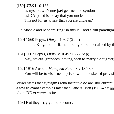
[159]
ÆLS
I 10.133
us nys to cweðenne þæt ge unclæne syndon
us(DAT) not-is to say that you unclean are
'It is not for us to say that you are unclean.'
In Middle and Modern English this BE had a full paradigm
[160] 1660 Pepys,
Diary
I 193.7 (5 Jul)
. . . the King and Parliament being to be intertained by t
[161] 1667 Pepys,
Diary
VIII 452.6 (27 Sep)
Nay, several grandees, having been to marry a daughter, . . 
[162] 1816 Austen,
Mansfield Part
I.xiv.135.30
You will be to visit me in prison with a basket of provisi
Visser states that syntagms with infinitive
be
are 'still curren
a few relevant examples later than Jane Austen (1963--73: §§
idiom BE
to come
, as in:
[163] But they may yet be to come.