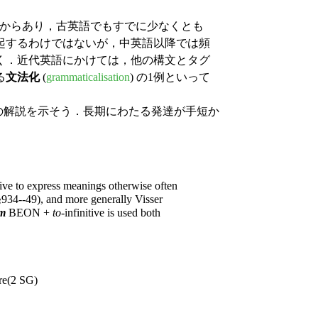
くからあり，古英語でもすでに少なくとも
起するわけではないが，中英語以降では頻
く．近代英語にかけては，他の構文とタグ
る
文法化
(
grammaticalisation
) の1例といって
18) の解説を示そう．長期にわたる発達が手短か
itive to express meanings otherwise often
§934--49), and more generally Visser
gm
BEON +
to
-infinitive is used both
re(2 SG)