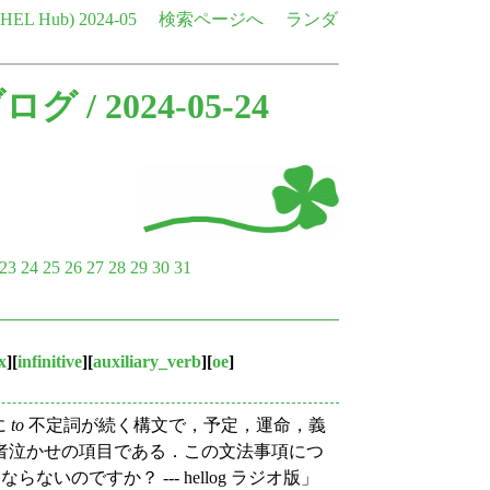
e HEL Hub)
2024-05
検索ページへ
ランダ
ブログ
/ 2024-05-24
23
24
25
26
27
28
29
30
31
x
][
infinitive
][
auxiliary_verb
][
oe
]
に
to
不定詞が続く構文で，予定，運命，義
者泣かせの項目である．この文法事項につ
amed. とならないのですか？ --- hellog ラジオ版」