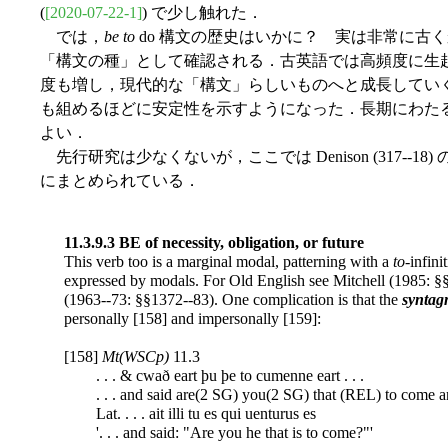
(
[2020-07-22-1]
) で少し触れた．
では，
be to
do 構文の歴史はいかに？ 実は非常に古
「構文の種」として確認される．古英語では高頻度に生
度も増し，現代的な「構文」らしいものへと成長してい
も組めるほどに安定性を示すようになった．長期にわた
よい．
先行研究は少なくないが，ここでは Denison (317--
にまとめられている．
11.3.9.3 BE of necessity, obligation, or future
This verb too is a marginal modal, patterning with a
to
-infin
expressed by modals. For Old English see Mitchell (1985: §
(1963--73: §§1372--83). One complication is that the
synta
personally [158] and impersonally [159]:
[158]
Mt(WSCp)
11.3
. . . & cwað eart þu þe to cumenne eart . . .
. . . and said are(2 SG) you(2 SG) that (REL) to come a
Lat. . . . ait illi tu es qui uenturus es
'. . . and said: "Are you he that is to come?"'