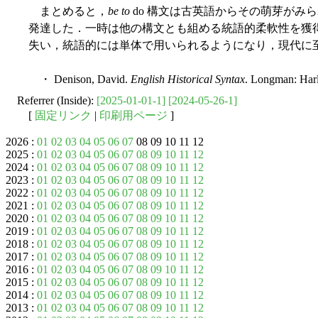
まとめると，
be to
do 構文は古英語からその萌芽がみ
発達した．一時は他の構文とも組める統語的柔軟性を獲
失い，統語的には単体で用いられるようになり，現代に
・ Denison, David.
English Historical Syntax
. Longman: Har
Referrer (Inside):
[2025-01-01-1]
[2024-05-26-1]
[
固定リンク
|
印刷用ページ
]
2026 :
01
02
03
04
05
06
07
08 09 10 11 12
2025 :
01
02
03
04
05
06
07
08
09
10
11
12
2024 :
01
02
03
04
05
06
07
08
09
10
11
12
2023 :
01
02
03
04
05
06
07
08
09
10
11
12
2022 :
01
02
03
04
05
06
07
08
09
10
11
12
2021 :
01
02
03
04
05
06
07
08
09
10
11
12
2020 :
01
02
03
04
05
06
07
08
09
10
11
12
2019 :
01
02
03
04
05
06
07
08
09
10
11
12
2018 :
01
02
03
04
05
06
07
08
09
10
11
12
2017 :
01
02
03
04
05
06
07
08
09
10
11
12
2016 :
01
02
03
04
05
06
07
08
09
10
11
12
2015 :
01
02
03
04
05
06
07
08
09
10
11
12
2014 :
01
02
03
04
05
06
07
08
09
10
11
12
2013 :
01
02
03
04
05
06
07
08
09
10
11
12