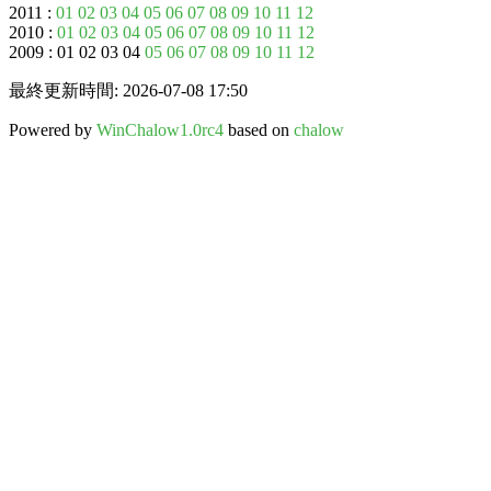
2011 :
01
02
03
04
05
06
07
08
09
10
11
12
2010 :
01
02
03
04
05
06
07
08
09
10
11
12
2009 : 01 02 03 04
05
06
07
08
09
10
11
12
最終更新時間: 2026-07-08 17:50
Powered by
WinChalow1.0rc4
based on
chalow