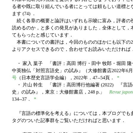
る者や既に取り組んでいる者にとっては頼もしい道標と
ます (74) ．
続く各章の概要と論評はいずれも示唆に富み，評者の
読めるのか，と多くの発見がありました．全体として，
てもらったと感じています．
本書についての書評は，今回のもののほかにも以下の2点が
よりアクセスできるので，合わせてお読みいただければ
・ 家入 葉子 「書評：高田 博行・田中 牧郎・堀田 隆一
中英独仏「対照言語史」の試み』（大修館書店2022年6月刊，v
号
（日本歴史言語学会編），2022年．47--54頁．
*
・ 片山 幹生 「書評：高田博行他編著 (2022) 『
史」の試み』，東京：大修館書店，248 p.」
Revue japona
134--37．
*
『言語の標準化を考える』については，本ブログでも
タグのついた記事群をご覧いただければと思います．