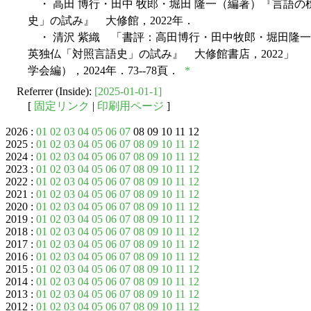
・ 高田 博行・田中 牧郎・堀田 隆一（編著）『言語の標
史」の試み』 大修館，2022年．
・ 清沢 紫織 「書評：高田博行・田中牧郎・堀田隆
英独仏「対照言語史」の試み』 大修館書店，2022」
学会編），2024年．73--78頁．
*
Referrer (Inside):
[2025-01-01-1]
[
固定リンク
|
印刷用ページ
]
2026 :
01
02
03
04
05
06
07
08 09 10 11 12
2025 :
01
02
03
04
05
06
07
08
09
10
11
12
2024 :
01
02
03
04
05
06
07
08
09
10
11
12
2023 :
01
02
03
04
05
06
07
08
09
10
11
12
2022 :
01
02
03
04
05
06
07
08
09
10
11
12
2021 :
01
02
03
04
05
06
07
08
09
10
11
12
2020 :
01
02
03
04
05
06
07
08
09
10
11
12
2019 :
01
02
03
04
05
06
07
08
09
10
11
12
2018 :
01
02
03
04
05
06
07
08
09
10
11
12
2017 :
01
02
03
04
05
06
07
08
09
10
11
12
2016 :
01
02
03
04
05
06
07
08
09
10
11
12
2015 :
01
02
03
04
05
06
07
08
09
10
11
12
2014 :
01
02
03
04
05
06
07
08
09
10
11
12
2013 :
01
02
03
04
05
06
07
08
09
10
11
12
2012 :
01
02
03
04
05
06
07
08
09
10
11
12