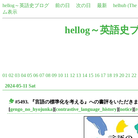
hellog～英語史ブログ
前の日
次の日
最新
helhub (Th
ム表示
hellog～英語史
01
02
03
04
05
06
07
08
09
10
11
12
13
14
15
16
17
18
19
20
21
22
2024-05-11 Sat
#5493. 『言語の標準化を考える』への書評をいただきま
■
[
gengo_no_hyojunka
][
contrastive_language_history
][
notice
][
r