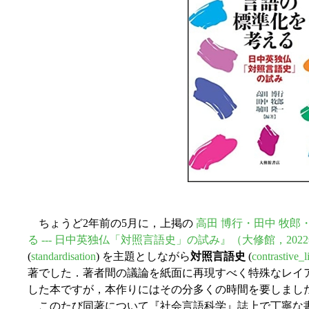
ちょうど2年前の5月に，上掲の
高田 博行・田中 牧郎
る --- 日中英独仏「対照言語史」の試み』（大修館，202
(
standardisation
) を主題としながら
対照言語史
(
contrastive_l
著でした．著者間の議論を紙面に再現すべく特殊なレイ
した本ですが，本作りにはその分多くの時間を要しまし
このたび同著について『社会言語科学』誌上で丁寧な