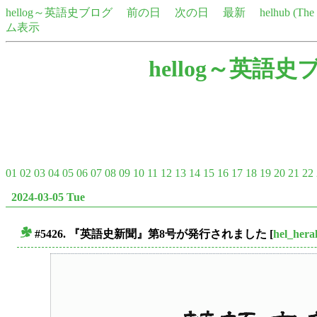
hellog～英語史ブログ
前の日
次の日
最新
helhub (Th
ム表示
hellog～英語史
01
02
03
04
05
06
07
08
09
10
11
12
13
14
15
16
17
18
19
20
21
22
2024-03-05 Tue
#5426. 『英語史新聞』第8号が発行されました
[
hel_hera
■