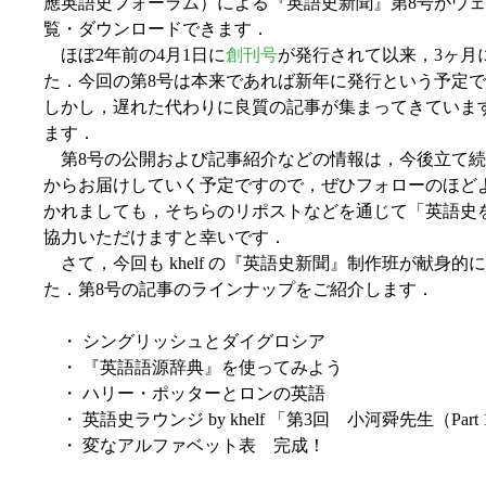
應英語史フォーラム）による『英語史新聞』第8号がウ
覧・ダウンロードできます．
ほぼ2年前の4月1日に
創刊号
が発行されて以来，3ヶ月
た．今回の第8号は本来であれば新年に発行という予定で
しかし，遅れた代わりに良質の記事が集まってきていま
ます．
第8号の公開および記事紹介などの情報は，今後立て続けに k
からお届けしていく予定ですので，ぜひフォローのほど
かれましても，そちらのリポストなどを通じて「英語史を
協力いただけますと幸いです．
さて，今回も khelf の『英語史新聞』制作班が献身
た．第8号の記事のラインナップをご紹介します．
・ シングリッシュとダイグロシア
・ 『英語語源辞典』を使ってみよう
・ ハリー・ポッターとロンの英語
・ 英語史ラウンジ by khelf 「第3回 小河舜先生（Part
・ 変なアルファベット表 完成！