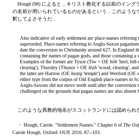
Hough (98) によると，キリスト教化する以前のイ
の名前が用いられているものがあるという．このような
釈してよさそうだ．
Also indicative of early settlement are place-names referring t
superseded. Place-names referring to Anglo-Saxon paganism 
date the conversion to Christianity around 627. In England th
containing the names of pagan gods, and those containing a w
Examples of the former are Tysoe (Tiw + OE
hōh
'heel; hil
clearing'), Thursley (Thunor + OE
lēah
'wood, clearing', and
the latter are Harrow (OE
hearg
'temple') and Weeford (OE
either type from the corpus of Old English place-names in Scot
Anglo-Saxons did not move north until after the conversion to
challenged on the grounds that pagan names are also absent fr
このような異教的地名がスコットランドには認められ
・ Hough, Carole. "Settlement Names." Chapter 6 of
The Ox
Carole Hough. Oxford: OUP, 2016. 87--103.