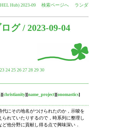
e HEL Hub)
2023-09
検索ページへ
ランダ
ブログ
/ 2023-09-04
23
24
25
26
27
28
29
30
n
][
christianity
][
name_project
][
onomastics
]
時代にその地名がつけられたのか，示唆を
えられていたりするので，時系列に整理し
など他分野に貢献し得る点で興味深い．