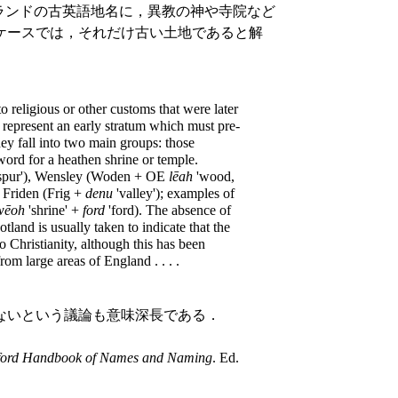
ングランドの古英語地名に，異教の神や寺院など
ケースでは，それだけ古い土地であると解
o religious or other customs that were later
represent an early stratum which must pre-
ey fall into two main groups: those
ord for a heathen shrine or temple.
l-spur'), Wensley (Woden + OE
lēah
'wood,
 Friden (Frig +
denu
'valley'); examples of
wēoh
'shrine' +
ford
'ford). The absence of
land is usually taken to indicate that the
 Christianity, although this has been
om large areas of England . . . .
ないという議論も意味深長である．
ford Handbook of Names and Naming
. Ed.