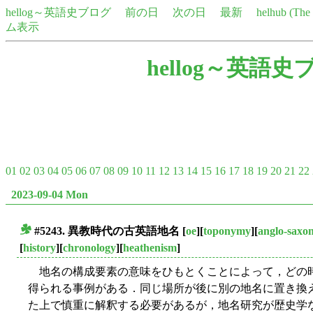
hellog～英語史ブログ
前の日
次の日
最新
helhub (Th
ム表示
hellog～英語史
01
02
03
04
05
06
07
08
09
10
11
12
13
14
15
16
17
18
19
20
21
22
2023-09-04 Mon
#5243. 異教時代の古英語地名
[
oe
][
toponymy
][
anglo-saxo
■
[
history
][
chronology
][
heathenism
]
地名の構成要素の意味をひもとくことによって，どの
得られる事例がある．同じ場所が後に別の地名に置き換
た上で慎重に解釈する必要があるが，地名研究が歴史学