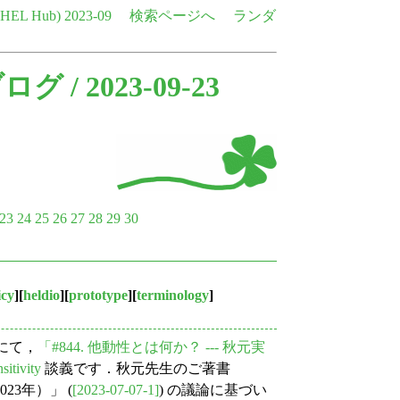
e HEL Hub)
2023-09
検索ページへ
ランダ
ブログ
/ 2023-09-23
23
24
25
26
27
28
29
30
icy
][
heldio
][
prototype
][
terminology
]
にて，
「#844. 他動性とは何か？ --- 秋元実
nsitivity
談義です．秋元先生のご著書
23年）」 (
[2023-07-07-1]
) の議論に基づい