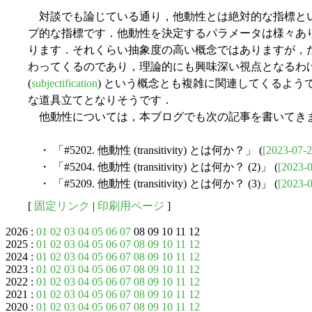
対談でも論じている通り，他動性とは絶対的な指標と
プ的な指標です．他動性を決定するパラメータは様々あ
ります．それくらい抽象度の高い概念ではありますが，
わってくるのであり，理論的にも興味深い視点となるわけです．主体
(
subjectification
) という概念とも複雑に関連してくるよ
な道具立てとなりそうです．
他動性については，本ブログでも次の記事を書いてき
・ 「#5202. 他動性 (transitivity) とは何か？」 (
[2023-07-2
・ 「#5204. 他動性 (transitivity) とは何か？ (2)」 (
[2023-0
・ 「#5209. 他動性 (transitivity) とは何か？ (3)」 (
[2023-0
[
固定リンク
|
印刷用ページ
]
2026 :
01
02
03
04
05
06
07
08 09 10 11 12
2025 :
01
02
03
04
05
06
07
08
09
10
11
12
2024 :
01
02
03
04
05
06
07
08
09
10
11
12
2023 :
01
02
03
04
05
06
07
08
09
10
11
12
2022 :
01
02
03
04
05
06
07
08
09
10
11
12
2021 :
01
02
03
04
05
06
07
08
09
10
11
12
2020 :
01
02
03
04
05
06
07
08
09
10
11
12