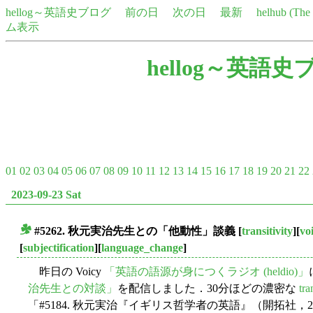
hellog～英語史ブログ
前の日
次の日
最新
helhub (Th
ム表示
hellog～英語史
01
02
03
04
05
06
07
08
09
10
11
12
13
14
15
16
17
18
19
20
21
22
2023-09-23 Sat
#5262. 秋元実治先生との「他動性」談義
[
transitivity
][
vo
■
[
subjectification
][
language_change
]
昨日の Voicy
「英語の語源が身につくラジオ (heldio)」
治先生との対談」
を配信しました．30分ほどの濃密な
tra
「#5184. 秋元実治『イギリス哲学者の英語』（開拓社，20