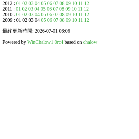
2012 :
01
02
03
04
05
06
07
08
09
10
11
12
2011 :
01
02
03
04
05
06
07
08
09
10
11
12
2010 :
01
02
03
04
05
06
07
08
09
10
11
12
2009 : 01 02 03 04
05
06
07
08
09
10
11
12
最終更新時間: 2026-07-01 06:06
Powered by
WinChalow1.0rc4
based on
chalow