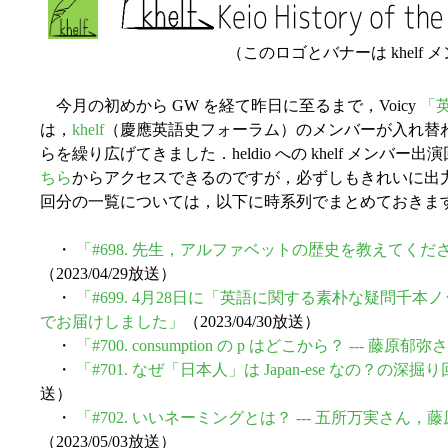
（このロゴとバナーは khelf
今月の初めから GW を経て昨日に至るまで，Voicy
「英
は，
khelf
（慶應英語史フォーラム）のメンバーが入れ替
らを繰り広げてきました．heldio への khelf メンバー
ちら
からアクセスできるのですが，必ずしもきれいに出力
回分の一覧については，以下に時系列でまとめておきま
・
「#698. 先生，アルファベットの歴史を教えてくださ
（2023/04/29放送）
・
「#699. 4月28日に「英語に関する素朴な疑問千
でお届けしました」
（2023/04/30放送）
・
「#700. consumption の p はどこから？ --- 藤
・
「#701. なぜ「日本人」は Japan-ese なの？の深掘
送）
・
「#702. いいネーミングとは？ --- 五所万実さ
（2023/05/03放送）