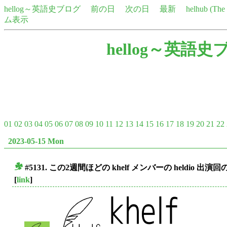
hellog～英語史ブログ
前の日
次の日
最新
helhub (Th
ム表示
hellog～英語史
01
02
03
04
05
06
07
08
09
10
11
12
13
14
15
16
17
18
19
20
21
22
2023-05-15 Mon
#5131. この2週間ほどの khelf メンバーの heldio 出演
■
[
link
]