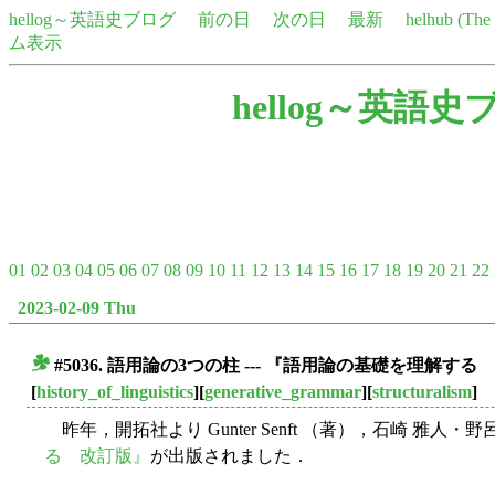
hellog～英語史ブログ
前の日
次の日
最新
helhub (Th
ム表示
hellog～英語史
01
02
03
04
05
06
07
08
09
10
11
12
13
14
15
16
17
18
19
20
21
22
2023-02-09 Thu
#5036. 語用論の3つの柱 --- 『語用論の基礎を理解す
■
[
history_of_linguistics
][
generative_grammar
][
structuralism
]
昨年，開拓社より Gunter Senft （著），石崎 雅人・
る 改訂版』
が出版されました．