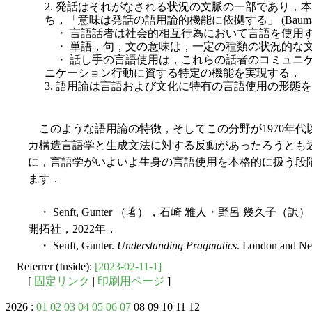
2. 発話はそれがなされる状況の文脈の一部であり，
ち，「意味は発話の語用論的機能に依拠する」 (Bauman 19
・ 言語話者は社会的相互行為において言語を使用
・ 単語，句，文の意味は，一定の種類の状況的な
・ 話し手の言語使用は，これらの話者のコミュニ
ニケーション行動に資する特定の機能を実現する．
3. 語用論は言語および文化に特有の言語使用の形態
このような語用論の特徴，そしてこの分野が1970年代
カ構造言語学と生成文法に対する反動があったろうとも述べら
に，言語学がいよいよ生身の言語使用を本格的に扱う段
ます．
・ Senft, Gunter （著），石崎 雅人・野呂 幾
開拓社，2022年．
・ Senft, Gunter.
Understanding Pragmatics
. London and Ne
Referrer (Inside):
[2023-02-11-1]
[
固定リンク
|
印刷用ページ
]
2026 :
01
02
03
04
05
06
07
08 09 10 11 12