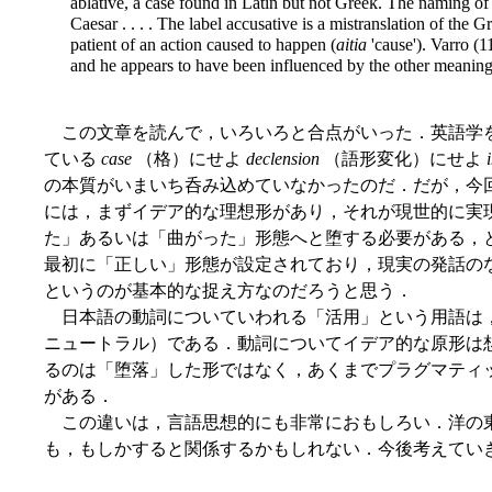
ablative, a case found in Latin but not Greek. The naming of t
Caesar . . . . The label accusative is a mistranslation of the 
patient of an action caused to happen (
aitia
'cause'). Varro (
and he appears to have been influenced by the other meanin
この文章を読んで，いろいろと合点がいった．英語学
ている
case
（格）にせよ
declension
（語形変化）にせよ
の本質がいまいち呑み込めていなかったのだ．だが，今
には，まずイデア的な理想形があり，それが現世的に実
た」あるいは「曲がった」形態へと堕する必要がある，
最初に「正しい」形態が設定されており，現実の発話の
というのが基本的な捉え方なのだろうと思う．
日本語の動詞についていわれる「活用」という用語は
ニュートラル）である．動詞についてイデア的な原形は
るのは「堕落」した形ではなく，あくまでプラグマティ
がある．
この違いは，言語思想的にも非常におもしろい．洋の
も，もしかすると関係するかもしれない．今後考えてい