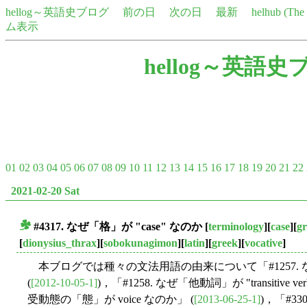
hellog～英語史ブログ
前の日
次の日
最新
helhub (Th
ム表示
hellog～英語史
01
02
03
04
05
06
07
08
09
10
11
12
13
14
15
16
17
18
19
20
21
22
2021-02-20 Sat
#4317. なぜ「格」が "case" なのか
[
terminology
][
case
][
g
■
[
dionysius_thrax
][
sobokunagimon
][
latin
][
greek
][
vocative
]
本ブログでは種々の文法用語の由来について「#1257. なぜ「対格」
(
[2012-10-05-1]
)，「#1258. なぜ「他動詞」が "transitive ve
受動態の「態」が voice なのか」 (
[2013-06-25-1]
)，「#33