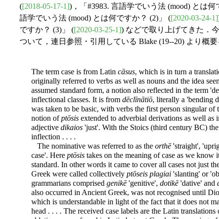
(
[2018-05-17-1]
)，「#3983. 言語学でいう法 (mood) とは何で
語学でいう法 (mood) とは何ですか？ (2)」 (
[2020-03-24-1]
ですか？ (3)」 (
[2020-03-25-1]
) などで取り上げてきた．今回
ついて，連日参照・引用している Blake (19--20) より
The term case is from Latin
cāsus
, which is in turn a transla
originally referred to verbs as well as nouns and the idea se
assumed standard form, a notion also reflected in the term 'de
inflectional classes. It is from
dēclīnātiō
, literally a 'bendin
was taken to be basic, with verbs the first person singular of t
notion of
ptōsis
extended to adverbial derivations as well as i
adjective
dikaios
'just'. With the Stoics (third century BC) t
inflection . . . .
The nominative was referred to as the
orthē
'straight', 'upri
case'. Here
ptōsis
takes on the meaning of case as we know it,
standard. In other words it came to cover all cases
not just th
Greek were called collectively
ptōseis plagiai
'slanting' or 'o
grammarians comprised
genikē
'genitive',
dotikē
'dative' and
also occurred in Ancient Greek, was not recognised until Dio
which is understandable in light of the fact that it does not m
head . . . . The received case labels are the Latin translation