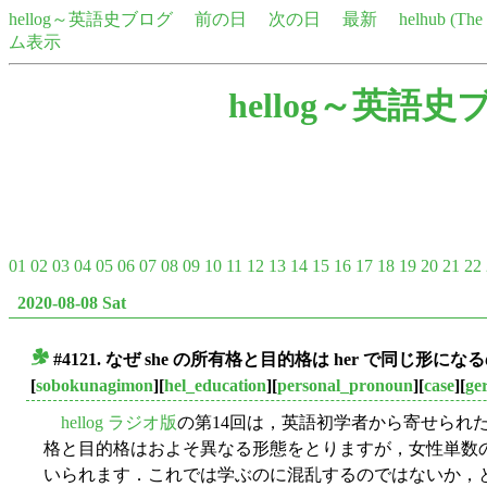
hellog～英語史ブログ
前の日
次の日
最新
helhub (Th
ム表示
hellog～英語史
01
02
03
04
05
06
07
08
09
10
11
12
13
14
15
16
17
18
19
20
21
22
2020-08-08 Sat
#4121. なぜ she の所有格と目的格は her で同じ形になるの
■
[
sobokunagimon
][
hel_education
][
personal_pronoun
][
case
][
ge
hellog ラジオ版
の第14回は，英語初学者から寄せられ
格と目的格はおよそ異なる形態をとりますが，女性単数
いられます．これでは学ぶのに混乱するのではないか，