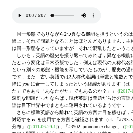
同一形態でありながら2つ異なる機能を担うというのは
際上，それで問題となることはほとんどありません．主
は同一形態をとっていますが，それで混乱したというこ
しかも，英語の歴史を振り返ってみれば，異なる機能
たという変化は日常茶飯でした．例えば現代の人称代名
という別々の形態・機能を示していたものが，歴史の過
です．また，古い英語では2人称代名詞は単数と複数と
降に
you
に合一してしまったという経緯があります（cf. 「#3
た」でもあり「あなたがた」でもあるのか？」」 (
[2017-
深刻な問題だったならば，現代英語は問題だらけの言語
語は目下世界中でまともに運用されているようです．
さらに標準英語から離れて英語の方言に目を移せば，
対応する
er
を使用する方言も確認されます（cf. 「#793.
s
分布」 (
[2011-06-29-1]
)，「#3502. pronoun exchange」 (
[201