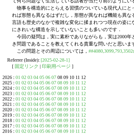
て何ら問題なく生活している話者が当たり前のようにい
物事を構造的にとらえる習慣のついている現代人にと
れば形態も異なるはずだし，形態が異なれば機能も異な
言語も歴史のなかで複雑な変化に揉まれつつ現在の姿に
にきれいな構造を示していないことも多いのです．
今回の疑問は，実に素朴でありながらも，実は2000年
き問題であることを教えてくれる貴重な問いだと思いま
この問題とその周辺については，
##4080,3099,793,
Referrer (Inside):
[2025-02-28-1]
[
固定リンク
|
印刷用ページ
]
2026 :
01
02
03
04
05
06
07
08 09 10 11 12
2025 :
01
02
03
04
05
06
07
08
09
10
11
12
2024 :
01
02
03
04
05
06
07
08
09
10
11
12
2023 :
01
02
03
04
05
06
07
08
09
10
11
12
2022 :
01
02
03
04
05
06
07
08
09
10
11
12
2021 :
01
02
03
04
05
06
07
08
09
10
11
12
2020 :
01
02
03
04
05
06
07
08
09
10
11
12
2019 :
01
02
03
04
05
06
07
08
09
10
11
12
2018 :
01
02
03
04
05
06
07
08
09
10
11
12
2017 :
01
02
03
04
05
06
07
08
09
10
11
12
2016 :
01
02
03
04
05
06
07
08
09
10
11
12