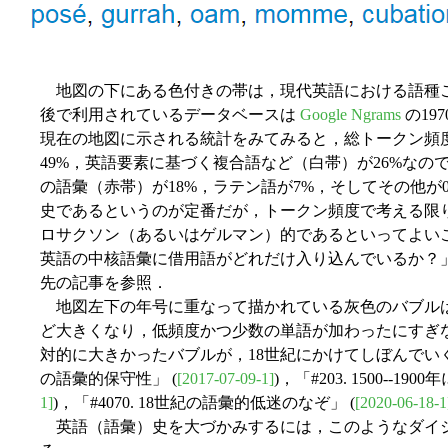
地図の下にある色付きの帯は，現代英語における語種
後で利用されているデータベースは
Google Ngrams
の19
現在の地図に示される統計をみてみると，総トークン頻
49%，英語要素に基づく複合語など（白帯）が26%なの
の語彙（赤帯）が18%，ラテン語が7%，そしてその他が
史であるというのが定番だが，トークン頻度で考える限
ロサクソン（あるいはゲルマン）的であるといってよいこと
英語の中核語彙に借用語がどれだけ入り込んでいるか？」
先の記事を参照．
地図左下の年号に重なって描かれている灰色のバブル
ど大きくなり，低頻度かつ少数の単語が加わったにすぎな
対的に大きかったバブルが，18世紀にかけてしぼんでいく様子も興味深い
の語彙的保守性」 (
[2017-07-09-1]
)，「#203. 1500--1
1]
)，「#4070. 18世紀の語彙的低迷のなぞ」 (
[2020-06-18-1
英語（語彙）史を大づかみするには，このようなダイ