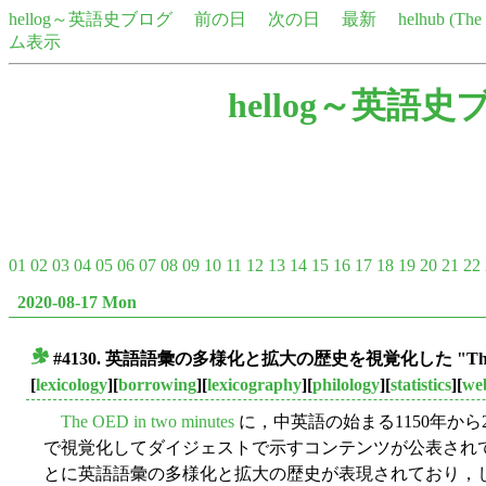
hellog～英語史ブログ
前の日
次の日
最新
helhub (Th
ム表示
hellog～英語史
01
02
03
04
05
06
07
08
09
10
11
12
13
14
15
16
17
18
19
20
21
22
2020-08-17 Mon
#4130. 英語語彙の多様化と拡大の歴史を視覚化した "The OED 
■
[
lexicology
][
borrowing
][
lexicography
][
philology
][
statistics
][
we
The OED in two minutes
に，中英語の始まる1150年から
で視覚化してダイジェストで示すコンテンツが公表され
とに英語語彙の多様化と拡大の歴史が表現されており，