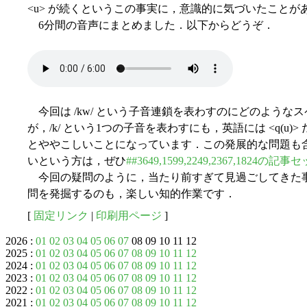
<u> が続くというこの事実に，意識的に気づいたこと
6分間の音声にまとめました．以下からどうぞ．
今回は /kw/ という子音連鎖を表わすのにどのような
が，/k/ という1つの子音を表わすにも，英語には <q(u)> 
とややこしいことになっています．この発展的な問題も
いという方は，ぜひ
##3649,1599,2249,2367,1824の記事
今回の疑問のように，当たり前すぎて見過ごしてきた
問を発掘するのも，楽しい知的作業です．
[
固定リンク
|
印刷用ページ
]
2026 :
01
02
03
04
05
06
07
08 09 10 11 12
2025 :
01
02
03
04
05
06
07
08
09
10
11
12
2024 :
01
02
03
04
05
06
07
08
09
10
11
12
2023 :
01
02
03
04
05
06
07
08
09
10
11
12
2022 :
01
02
03
04
05
06
07
08
09
10
11
12
2021 :
01
02
03
04
05
06
07
08
09
10
11
12