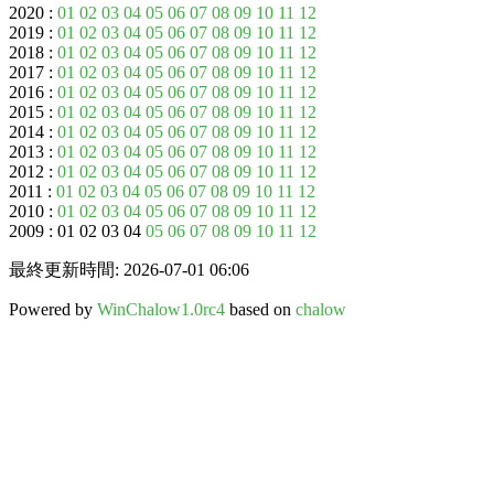
2020 :
01
02
03
04
05
06
07
08
09
10
11
12
2019 :
01
02
03
04
05
06
07
08
09
10
11
12
2018 :
01
02
03
04
05
06
07
08
09
10
11
12
2017 :
01
02
03
04
05
06
07
08
09
10
11
12
2016 :
01
02
03
04
05
06
07
08
09
10
11
12
2015 :
01
02
03
04
05
06
07
08
09
10
11
12
2014 :
01
02
03
04
05
06
07
08
09
10
11
12
2013 :
01
02
03
04
05
06
07
08
09
10
11
12
2012 :
01
02
03
04
05
06
07
08
09
10
11
12
2011 :
01
02
03
04
05
06
07
08
09
10
11
12
2010 :
01
02
03
04
05
06
07
08
09
10
11
12
2009 : 01 02 03 04
05
06
07
08
09
10
11
12
最終更新時間: 2026-07-01 06:06
Powered by
WinChalow1.0rc4
based on
chalow