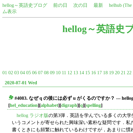
hellog～英語史ブログ
前の日
次の日
最新
helhub (Th
ム表示
hellog～英語史
01
02
03
04
05
06
07
08
09
10
11
12
13
14
15
16
17
18
19
20
21
22
2020-07-01 Wed
#4083. なぜ q の後には必ず u がくるのですか？ --- hell
■
[
hel_education
][
alphabet
][
digraph
][
q
][
spelling
]
hellog ラジオ版
の第3弾．英語を学んでいる多くの大学
いうコメントが寄せられた興味深い素朴な疑問です．私たち
書くときにも頻繁に触れているわけですが，あまりに慣れ