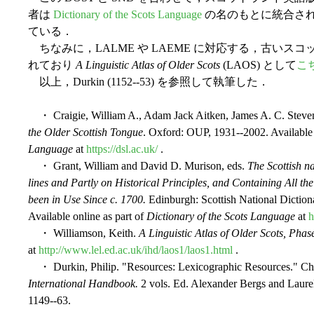
者は
Dictionary of the Scots Language
の名のもとに統合さ
ている．
ちなみに，LALME や LAEME に対応する，古い
れており
A Linguistic Atlas of Older Scots
(LAOS) として
こ
以上，Durkin (1152--53) を参照して執筆した．
・ Craigie, William A., Adam Jack Aitken, James A. C. Steve
the Older Scottish Tongue
. Oxford: OUP, 1931--2002. Available 
Language
at
https://dsl.ac.uk/
.
・ Grant, William and David D. Murison, eds.
The Scottish n
lines and Partly on Historical Principles, and Containing All th
been in Use Since c. 1700.
Edinburgh: Scottish National Diction
Available online as part of
Dictionary of the Scots Language
at
h
・ Williamson, Keith.
A Linguistic Atlas of Older Scots, Pha
at
http://www.lel.ed.ac.uk/ihd/laos1/laos1.html
.
・ Durkin, Philip. "Resources: Lexicographic Resources." Ch
International Handbook.
2 vols. Ed. Alexander Bergs and Laurel
1149--63.