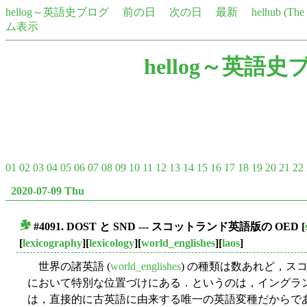
hellog～英語史ブログ
前の日
次の日
最新
helhub (Th
ム表示
hellog～英語史
01
02
03
04
05
06
07
08
09
10
11
12
13
14
15
16
17
18
19
20
21
22
2020-07-09 Thu
#4091. DOST と SND --- スコットランド英語版の OED
[
■
[
lexicography
][
lexicology
][
world_englishes
][
laos
]
世界の諸英語 (
world_englishes
) の種類は数あれど，スコ
において特別な位置づけにある．というのは，イングラ
は，直接的に古英語に由来する唯一の英語変種だからで