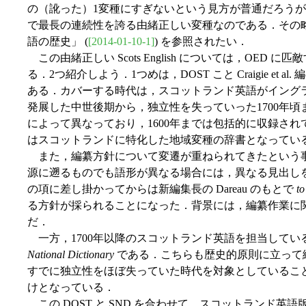
の（訛った）1変種にすぎないという見方が普通だろう
で最長の連続性を誇る由緒正しい変種なのである．その略史につい
語の歴史」 (
[2014-01-10-1]
) を参照されたい．
この由緒正しい Scots English については，OED
る．2つ紹介しよう．1つめは，DOST こと Craigie et al. 
ある．カバーする時代は，スコットランド英語がイング
発展した中世後期から，独立性を失っていった1700年
によって異なっており，1600年までは包括的に収録され
はスコットランドに特化した地域変種の辞書となってい
また，編纂方針について変遷が重ねられてきたという
源に遡るものでも語形が異なる場合には，異なる見出し
の項に差し掛かってからは新編集長の Dareau のもとで
to
る方針が採られることになった．背景には，編纂作業に
だ．
一方，1700年以降のスコットランド英語を担当している
National Dictionary
である．こちらも歴史的原則に立って
すでに独立性をほぼ失っていた時代を対象としているこ
けとなっている．
この DOST と SND を合わせて，スコットランド英語