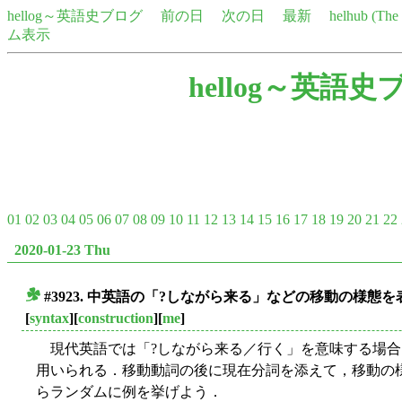
hellog～英語史ブログ
前の日
次の日
最新
helhub (Th
ム表示
hellog～英語史
01
02
03
04
05
06
07
08
09
10
11
12
13
14
15
16
17
18
19
20
21
22
2020-01-23 Thu
#3923. 中英語の「?しながら来る」などの移動の様態
■
[
syntax
][
construction
][
me
]
現代英語では「?しながら来る／行く」を意味する場合
用いられる．移動動詞の後に現在分詞を添えて，移動の
らランダムに例を挙げよう．