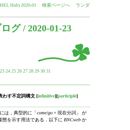
e HEL Hub)
2020-01
検索ページへ
ランダ
ブログ
/ 2020-01-23
23
24
25
26
27
28
29
30
31
を表わす不定詞構文
[
infinitive
][
participle
]
には，典型的に「
come
/
go
+ 現在分詞」 が
様態を示す用法である．以下に
BNCweb
か