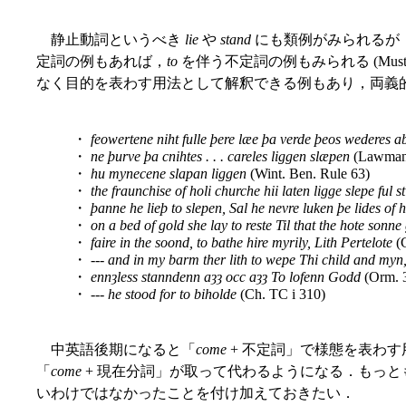
静止動詞というべき
lie
や
stand
にも類例がみられるが
定詞の例もあれば，
to
を伴う不定詞の例もみられる (Musta
なく目的を表わす用法として解釈できる例もあり，両義
・
feowertene niht fulle þere læe þa verde þeos wederes a
・
ne þurve þa cnihtes . . . careles liggen slæpen
(Lawman
・
hu mynecene slapan liggen
(Wint. Ben. Rule 63)
・
the fraunchise of holi churche hii laten ligge slepe ful st
・
þanne he lieþ to slepen, Sal he nevre luken þe lides of 
・
on a bed of gold she lay to reste Til that the hote sonne
・
faire in the soond, to bathe hire myrily, Lith Pertelote
(
・
--- and in my barm ther lith to wepe Thi child and myn
・
ennȝless stanndenn aȝȝ occ aȝȝ To lofenn Godd
(Orm. 
・
--- he stood for to biholde
(Ch. TC i 310)
中英語後期になると「
come
+ 不定詞」で様態を表わ
「
come
+ 現在分詞」が取って代わるようになる．もっ
いわけではなかったことを付け加えておきたい．