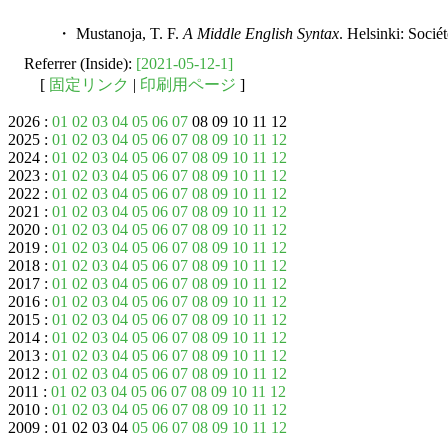
・ Mustanoja, T. F.
A Middle English Syntax
. Helsinki: Socié
Referrer (Inside):
[2021-05-12-1]
[
固定リンク
|
印刷用ページ
]
2026 :
01
02
03
04
05
06
07
08 09 10 11 12
2025 :
01
02
03
04
05
06
07
08
09
10
11
12
2024 :
01
02
03
04
05
06
07
08
09
10
11
12
2023 :
01
02
03
04
05
06
07
08
09
10
11
12
2022 :
01
02
03
04
05
06
07
08
09
10
11
12
2021 :
01
02
03
04
05
06
07
08
09
10
11
12
2020 :
01
02
03
04
05
06
07
08
09
10
11
12
2019 :
01
02
03
04
05
06
07
08
09
10
11
12
2018 :
01
02
03
04
05
06
07
08
09
10
11
12
2017 :
01
02
03
04
05
06
07
08
09
10
11
12
2016 :
01
02
03
04
05
06
07
08
09
10
11
12
2015 :
01
02
03
04
05
06
07
08
09
10
11
12
2014 :
01
02
03
04
05
06
07
08
09
10
11
12
2013 :
01
02
03
04
05
06
07
08
09
10
11
12
2012 :
01
02
03
04
05
06
07
08
09
10
11
12
2011 :
01
02
03
04
05
06
07
08
09
10
11
12
2010 :
01
02
03
04
05
06
07
08
09
10
11
12
2009 : 01 02 03 04
05
06
07
08
09
10
11
12