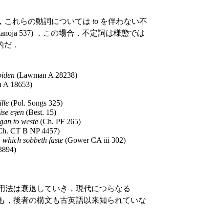
，これらの動詞については
to
を伴わない不
noja 537) ．この場合，不定詞は様態では
的だ．
biden
(Lawman A 28238)
 A 18653)
ille
(Pol. Songs 325)
hise eȝen
(Best. 15)
 gan to weste
(Ch. PF 265)
Ch. CT B NP 4457)
, which sobbeth faste
(Gower CA iii 302)
3894)
す用法は衰退していき，現代につらなる
とも，後者の構文も古英語以来知られていな