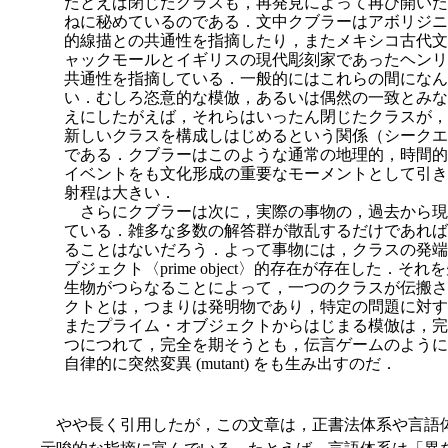
たとえば閉じたクラスも，再発見によって再び開いた
ねに秘めているのである．文中クブラーはアボリジニ
的線描との共通性を指摘したり，またメキシコ古代文
ャックモールとイギリスの現代彫刻家であったヘンリー・ムーア
共通性を指摘している．一般的にはこれらの間になん
い．むしろ恣意的な模倣，あるいは偶然の一致とみな
えにしたがえば，それらはいったん閉じたクラスが，
新しいクラスを構成しはじめるという関係（シークエ
である．クブラーはこのような通常の地理的，時間的
イベントをも文化形成の重要なモーメントとして引き
射程は大きい．
さらにクブラーは次に，実際の事物の，過去から現
ている．雑多な多数の解答群が散乱するだけであれば
ることはないだろう．よって事物には，クラスの発端
ブジェクト〈prime object〉的存在が存在した．
生物がつらなることによって，一つのクラスが伝搬さ
クトとは，つまりは発明物であり，特定の問題に対す
またプライム・オブジェクトからはじまる模倣は，完
つにつれて，完全を期そうとも，伝言ゲームのように
自律的に突然変異 (mutant) をも生み出すのだ．
やや長く引用したが，この文章は，正書法体系や言語