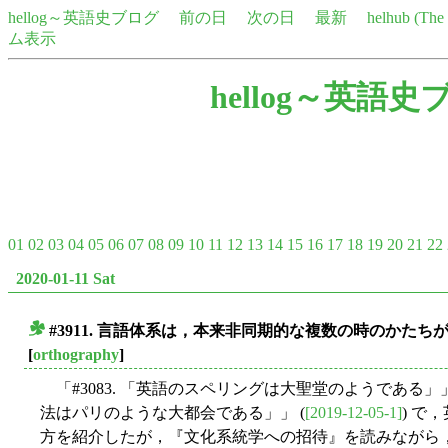
hellog～英語史ブログ
前の日
次の日
最新
helhub (Th
ム表示
hellog～英語史
01
02
03
04
05
06
07
08
09
10
11
12
13
14
15
16
17
18
19
20
21
22
2020-01-11 Sat
#3911. 言語体系は，本来非同期的な複数の時のかた
■
[
orthography
]
「#3083. 「英語のスペリングは大聖堂のようである」」
法はパリのような大都会である」」 (
[2019-12-05-1]
) で
方を紹介したが，『文化系統学への招待』を読みながら