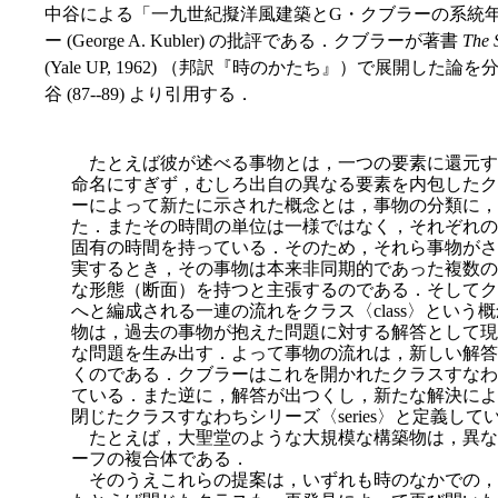
中谷による「一九世紀擬洋風建築とG・クブラーの系統
ー (George A. Kubler) の批評である．クブラーが著書
The 
(Yale UP, 1962) （邦訳『時のかたち』）で展開
谷 (87--89) より引用する．
たとえば彼が述べる事物とは，一つの要素に還元す
命名にすぎず，むしろ出自の異なる要素を内包したク
ーによって新たに示された概念とは，事物の分類に，
た．またその時間の単位は一様ではなく，それぞれの
固有の時間を持っている．そのため，それら事物がさ
実するとき，その事物は本来非同期的であった複数の
な形態（断面）を持つと主張するのである．そしてク
へと編成される一連の流れをクラス〈class〉とい
物は，過去の事物が抱えた問題に対する解答として現
な問題を生み出す．よって事物の流れは，新しい解答
くのである．クブラーはこれを開かれたクラスすなわちシ
ている．また逆に，解答が出つくし，新
たな解決によ
閉じたクラスすなわちシリーズ〈series〉と定義して
たとえば，大聖堂のような大規模な構築物は，異な
ーフの複合体である．
そのうえこれらの提案は，いずれも時のなかでの，