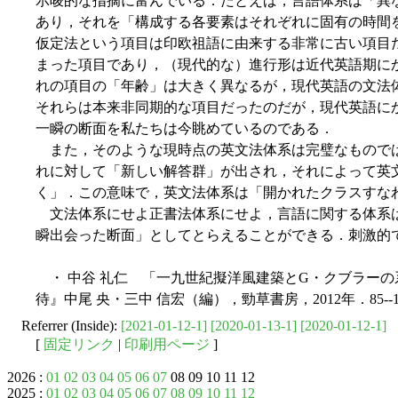
示唆的な指摘に富んでいる．たとえば，言語体系は「異
あり，それを「構成する各要素はそれぞれに固有の時間
仮定法という項目は印欧祖語に由来する非常に古い項目
まった項目であり，（現代的な）進行形は近代英語期に
れの項目の「年齢」は大きく異なるが，現代英語の文法
それらは本来非同期的な項目だったのだが，現代英語に
一瞬の断面を私たちは今眺めているのである．
また，そのような現時点の英文法体系は完璧なもので
れに対して「新しい解答群」が出され，それによって英
く」．この意味で，英文法体系は「開かれたクラスすなわちシ
文法体系にせよ正書法体系にせよ，言語に関する体系
瞬出会った断面」としてとらえることができる．刺激的
・ 中谷 礼仁 「一九世紀擬洋風建築とG・クブラー
待』中尾 央・三中 信宏（編），勁草書房，2012年．85--1
Referrer (Inside):
[2021-01-12-1]
[2020-01-13-1]
[2020-01-12-1]
[
固定リンク
|
印刷用ページ
]
2026 :
01
02
03
04
05
06
07
08 09 10 11 12
2025 :
01
02
03
04
05
06
07
08
09
10
11
12