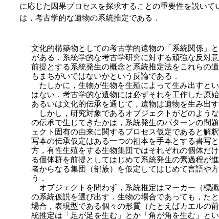
に応じた因果プロセスを探求することの重要性を説いている (
は，考古学的な遺物の系統推定である．
文化的構築物としての考古学的遺物の「系統関係」と
がある．系統学的な考古学研究に対する頑強な反対意
前提とする系統発生の概念と系統推定法をこれらの遺
もまちがいではないかという反論である．
たしかに，生物が生物を生殖によって生み出すとい
はない．考古学的な遺物には必ずそれを工作した原始
あるいは文化的伝承を通じて，遺物は遺物を生み出す
しかし，研究対象であるオブジェクトがどのような
の伝承で生じてきたかは，系統発生のパターンの問題
ェクト固有の由来に関するプロセス仮定であると解釈
写本の伝承仮定はある一つの祖本を手本とする書写と
方，有性生殖をする生物集団ではそれぞれの個体だけ
る個体群を前提としてはじめて系統発生の素過程が進
者からなる集団（部族）を仮定してはじめて言語や方
う．
オブジェクトを問わず，系統推定はマーカー（標識
の系統仮説を選び出す．生物の場合であっても，たと
場合，表現型である個々の形質（たとえばカエルの前
統推定は「足が足を生む」とか「角が角を生む」とい