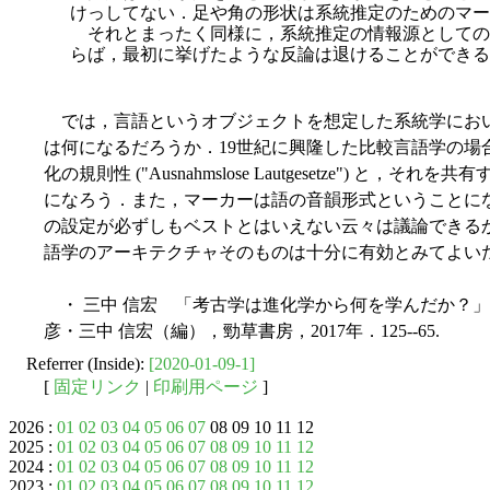
けっしてない．足や角の形状は系統推定のためのマー
それとまったく同様に，系統推定の情報源としての
らば，最初に挙げたような反論は退けることができる
では，言語というオブジェクトを想定した系統学にお
は何になるだろうか．19世紀に興隆した比較言語学の場
化の規則性 ("Ausnahmslose Lautgesetze") 
になろう．また，マーカーは語の音韻形式ということに
の設定が必ずしもベストとはいえない云々は議論できる
語学のアーキテクチャそのものは十分に有効とみてよい
・ 三中 信宏 「考古学は進化学から何を学んだか？」
彦・三中 信宏（編），勁草書房，2017年．125--65.
Referrer (Inside):
[2020-01-09-1]
[
固定リンク
|
印刷用ページ
]
2026 :
01
02
03
04
05
06
07
08 09 10 11 12
2025 :
01
02
03
04
05
06
07
08
09
10
11
12
2024 :
01
02
03
04
05
06
07
08
09
10
11
12
2023 :
01
02
03
04
05
06
07
08
09
10
11
12