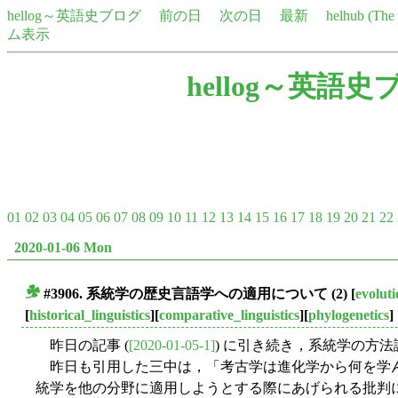
hellog～英語史ブログ
前の日
次の日
最新
helhub (Th
ム表示
hellog～英語史
01
02
03
04
05
06
07
08
09
10
11
12
13
14
15
16
17
18
19
20
21
22
2020-01-06 Mon
#3906. 系統学の歴史言語学への適用について (2)
[
evolut
■
[
historical_linguistics
][
comparative_linguistics
][
phylogenetics
]
昨日の記事 (
[2020-01-05-1]
) に引き続き，系統学の方
昨日も引用した三中は，「考古学は進化学から何を学
統学を他の分野に適用しようとする際にあげられる批判