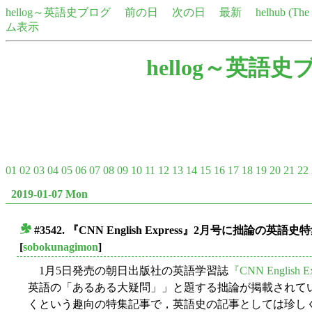
hellog～英語史ブログ
前の日
次の日
最新
helhub (Th
ム表示
hellog～英語史
01
02
03
04
05
06
07
08
09
10
11
12
13
14
15
16
17
18
19
20
21
22
2019-01-07 Mon
#3542. 『CNN English Express』2月号に拙論の
■
[
sobokunagimon
]
1月5日発売の朝日出版社の英語学習誌
『CNN English E
英語の「あるある大疑問」」と題する拙論が掲載されて
くという趣向の特集記事で，英語史の記事としては珍し