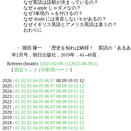
なぜ英語は語順が決まっているの？
なぜ a apple じゃダメなの？
なぜ3単現の -s を付けるの？
なぜ doubt には発音しない b があるの？
なぜイギリス英語とアメリカ英語は違うの？
おわりに
・ 堀田 隆一 「歴史を知れば納得！ 英語の「あるある大疑問」」
年2月号，朝日出版社，2019年．41--49頁．
Referrer (Inside):
[2025-02-09-1]
[2022-08-09-1]
[
固定リンク
|
印刷用ページ
]
2026 :
01
02
03
04
05
06
07
08 09 10 11 12
2025 :
01
02
03
04
05
06
07
08
09
10
11
12
2024 :
01
02
03
04
05
06
07
08
09
10
11
12
2023 :
01
02
03
04
05
06
07
08
09
10
11
12
2022 :
01
02
03
04
05
06
07
08
09
10
11
12
2021 :
01
02
03
04
05
06
07
08
09
10
11
12
2020 :
01
02
03
04
05
06
07
08
09
10
11
12
2019 :
01
02
03
04
05
06
07
08
09
10
11
12
2018 :
01
02
03
04
05
06
07
08
09
10
11
12
2017 :
01
02
03
04
05
06
07
08
09
10
11
12