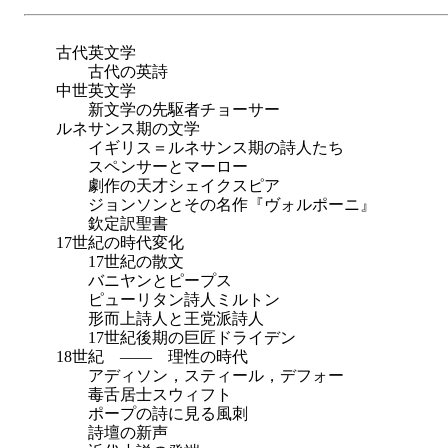
古代英文学
古代の英詩
中世英文学
新文学の先駆者チョーサー
ルネサンス期の文学
イギリス＝ルネサンス期の詩人たち
スペンサーとマーロー
劇作の天才シェイクスピア
ジョンソンとその名作『ヴォルポーニ』
欽定訳聖書
17世紀の時代変化
17世紀の散文
バニヤンとピープス
ピューリタン詩人ミルトン
形而上詩人と王党派詩人
17世紀後期の巨匠ドライデン
18世紀 ―― 理性の時代
アディソン，スティール，デフォー
毒舌居士スウィフト
ポープの詩に見る風刺
詩壇の新声