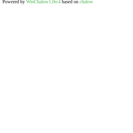
Powered by
WinChalow1.0rc4
based on
chalow