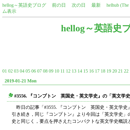
hellog～英語史ブログ
前の日
次の日
最新
helhub (Th
ム表示
hellog～英語史
01
02
03
04
05
06
07
08
09
10
11
12
13
14
15
16
17
18
19
20
21
22
2019-01-21 Mon
#3556. 『コンプトン 英国史・英文学史』の「英文学
■
昨日の記事「#3555. 『コンプトン 英国史・英文学史
引き続き，同じ『コンプトン』より今回は「英文学史」の部分
史と同じく，要点を押さえたコンパクトな英文学史概説