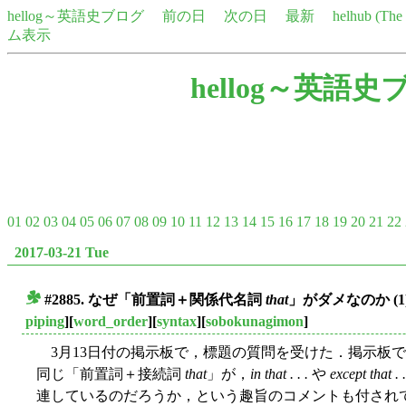
hellog～英語史ブログ
前の日
次の日
最新
helhub (Th
ム表示
hellog～英語史
01
02
03
04
05
06
07
08
09
10
11
12
13
14
15
16
17
18
19
20
21
22
2017-03-21 Tue
#2885. なぜ「前置詞＋関係代名詞
that
」がダメなのか (1
■
piping
][
word_order
][
syntax
][
sobokunagimon
]
3月13日付の掲示板で，標題の質問を受けた．掲示板
同じ「前置詞＋接続詞
that
」が，
in that . . .
や
except that . .
連しているのだろうか，という趣旨のコメントも付され