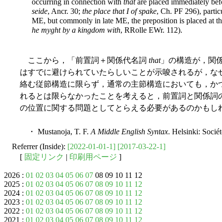
occurring in connection with
that
are placed immediately befo
seide
, Ancr. 30;
the place that I of spake
, Ch. PF 296), partic
ME, but commonly in late ME, the preposition is placed at th
he myght by a kingdom with
, RRolle EWr. 112).
ここから，「前置詞＋関係代名詞
that
」の構造が，関
はすでに避けられていたらしいことが示唆されるが，な
絡む従節構造に限らず，通常の主節構造においても，か
れるとは限らなかったことを考えると，前置詞と関係詞
の位置に関する問題としてとらえる必要があるのかもし
・ Mustanoja, T. F.
A Middle English Syntax
. Helsinki: Socié
Referrer (Inside):
[2022-01-01-1]
[2017-03-22-1]
[
固定リンク
|
印刷用ページ
]
2026 :
01
02
03
04
05
06
07
08 09 10 11 12
2025 :
01
02
03
04
05
06
07
08
09
10
11
12
2024 :
01
02
03
04
05
06
07
08
09
10
11
12
2023 :
01
02
03
04
05
06
07
08
09
10
11
12
2022 :
01
02
03
04
05
06
07
08
09
10
11
12
2021 :
01
02
03
04
05
06
07
08
09
10
11
12