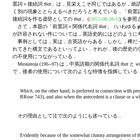
置詞＋接続詞
that
」は，見栄えこそ同じではあるが，統
く別の現象ととらえるべきだろうと考えている．「前置
接続詞を作る虚辞としての
that
」 (
[2015-08-28-1]
) を参
さて，本題の「前置詞＋関係代名詞
that
」（いわゆる
p
が許容されない件については，英語史的にはどのように
事例としては，実は，古英語からある．しかし，稀だ
れてきた構文であるといってよい．それが，後の歴史の
の不使用につながっている．
Mustanoja (196--97) は，中英語期の関係代名詞
that
と
w
で，後者の使用について次のような特徴を指摘している
Which
, on the other
hand, is preferred in connection with pre
RRose 743), and also when the antecedent is a clause or a w
その理由として注で次のようにも述べている．
Evidently because of the somewhat clumsy arrangement of th