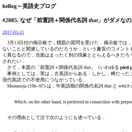
hellog～英語史ブログ
#2885. なぜ「前置詞＋関係代名詞
that
」がダメなのか 
2017-03-21
3月13日付の掲示板で，標題の質問を受けた．掲示板では
ないことと関連しているのだろうか，という趣旨のコメント
く異なるので，当面はまったく別の現象ととらえるべきだろ
されたい．
さて，本題の「前置詞＋関係代名詞
that
」（いわゆる
pied-
事例としては，実は，古英語からある．しかし，稀だったこ
現代英語での不使用につながっている．
Mustanoja (196--97) は，中英語期の関係代名詞
that
と
which
Which
, on the other
hand, is preferred in connection with prepos
その理由として注で次のようにも述べている．