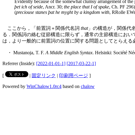
Evidently because of the somewhat clumsy arrangement of the 
þet ich of seide
, Ancr. 30;
the place that I of spake
, Ch. PF 296)
(
preciouse stanes þat he myght by a kingdom with
, RRolle EWr
ここから，「前置詞＋関係代名詞
that
」の構造が，関係代
る．関係詞の絡む従節構造に限らず，通常の主節構造におい
は，より一般的に前置詞の位置に関する問題としてとらえる
・ Mustanoja, T. F.
A Middle English Syntax
. Helsinki: Société Né
Referrer (Inside):
[2022-01-01-1]
[2017-03-22-1]
[
|
固定リンク
|
印刷用ページ
]
Powered by
WinChalow1.0rc4
based on
chalow