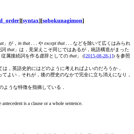
d_order
][
syntax
][
sobokunagimon
]
at
」が，
in that . . .
や
except that . . .
などを除いて広くはみられ
続詞
that
」は，見栄えこそ同じではあるが，統語構造がまった
4. 従属接続詞を作る虚辞としての
that
」 (
[2015-08-28-1]
) を参照
ては，英語史的にはどのように考えればよいのだろうか．
ってよい．それが，後の歴史のなかで完全に立ち消えになり，
のような特徴を指摘している．
 antecedent is a clause or a whole sentence.