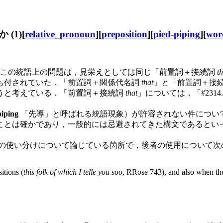
(1)[
relative_pronoun
][
preposition
][
pied-piping
][
wor
，この統語上の問題は，見栄えとしては同じ「前置詞＋接続詞
th
も付されていた．「前置詞＋関係代名詞
that
」と「前置詞＋接
うと考えている．「前置詞＋接続詞
that
」については，「#231
piping
「先導」と呼ばれる統語現象）が許容されない件につい
とは確かであり，一般的には忌避されてきた構文であるとい
の使い分けについて論じている箇所で，後者の使用について次
itions (
this folk of which I telle you soo
, RRose 743), and also when the