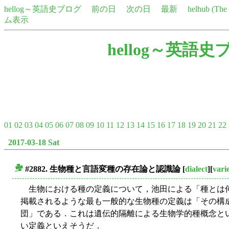
hellog～英語史ブログ
前の日
次の日
最新
helhub (Th
ム表示
hellog～英語史
01
02
03
04
05
06
07
08
09
10
11
12
13
14
15
16
17
18
19
20
21
22
2017-03-18 Sat
#2882. 生物種と言語変種の存在論と認識論
[
dialect
][
vari
■
生物における種の定義について，池田による「種とは
掲載されるような最も一般的な生物種の定義は「その構
団」である．これは遺伝的隔離による生物学的種概念と
い定義といえそうだ．