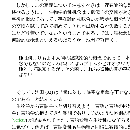
しかし，この定義について注意すべきは，存在論的な定義と
述べるように，「生物学的種概念は，遺伝子の交換が起
事後的概念であって，存在論的意味合いが稀薄な概念だ
の交換を試してみて初めて，それが成功するか失敗する
にたどり着いていないということである．では，種概念
何論的な概念といえるのだろうか．池田 (22) 曰く，
種は何よりもまず人間の認識論的な概念であって，本
念でもないのだ．われわれはカブトムシとオオクワガ
種として認知するが，その際，これらの2種の間の存
はない．
そして，池田 (32) は「種に対して厳密な定義を下せ
のである」と結んでいる．
生物学から言語学へと切り替えよう．言語と言語の区
会）言語学の抱えてきた難問であり，そのような区別の
(
variety
) が提案されてきた．言語変種を生物種になぞら
に気づく．例えば，言語変種も生物種と同様に客観的に