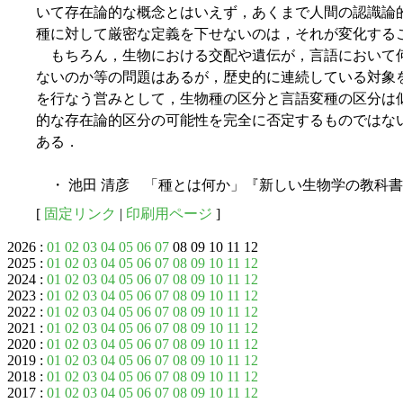
いて存在論的な概念とはいえず，あくまで人間の認識論
種に対して厳密な定義を下せないのは，それが変化する
もちろん，生物における交配や遺伝が，言語において
ないのか等の問題はあるが，歴史的に連続している対象
を行なう営みとして，生物種の区分と言語変種の区分は
的な存在論的区分の可能性を完全に否定するものではな
ある．
・ 池田 清彦 「種とは何か」『新しい生物学の教科書』 新
[
固定リンク
|
印刷用ページ
]
2026 :
01
02
03
04
05
06
07
08 09 10 11 12
2025 :
01
02
03
04
05
06
07
08
09
10
11
12
2024 :
01
02
03
04
05
06
07
08
09
10
11
12
2023 :
01
02
03
04
05
06
07
08
09
10
11
12
2022 :
01
02
03
04
05
06
07
08
09
10
11
12
2021 :
01
02
03
04
05
06
07
08
09
10
11
12
2020 :
01
02
03
04
05
06
07
08
09
10
11
12
2019 :
01
02
03
04
05
06
07
08
09
10
11
12
2018 :
01
02
03
04
05
06
07
08
09
10
11
12
2017 :
01
02
03
04
05
06
07
08
09
10
11
12