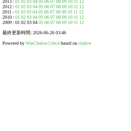
2013 :
01
02
03
04
05
06
07
08
09
10
11
12
2012 :
01
02
03
04
05
06
07
08
09
10
11
12
2011 :
01
02
03
04
05
06
07
08
09
10
11
12
2010 :
01
02
03
04
05
06
07
08
09
10
11
12
2009 : 01 02 03 04
05
06
07
08
09
10
11
12
最終更新時間: 2026-06-26 03:46
Powered by
WinChalow1.0rc4
based on
chalow