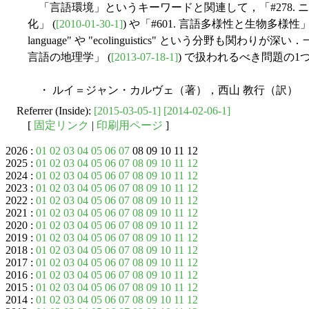
「言語環境」というキーワードと関連して，「#278.
化」 (
[2010-01-30-1]
) や「#601. 言語多様性と生物多様性」
language" や "ecolinguistics" という分野も関わ
言語の地理学」 (
[2013-07-18-1]
) で扱われるべき問題の1
・ ルイ＝ジャン・カルヴェ（著），西山 教行（訳） 
Referrer (Inside):
[2015-03-05-1]
[2014-02-06-1]
[
固定リンク
|
印刷用ページ
]
2026 :
01
02
03
04
05
06
07
08 09 10 11 12
2025 :
01
02
03
04
05
06
07
08
09
10
11
12
2024 :
01
02
03
04
05
06
07
08
09
10
11
12
2023 :
01
02
03
04
05
06
07
08
09
10
11
12
2022 :
01
02
03
04
05
06
07
08
09
10
11
12
2021 :
01
02
03
04
05
06
07
08
09
10
11
12
2020 :
01
02
03
04
05
06
07
08
09
10
11
12
2019 :
01
02
03
04
05
06
07
08
09
10
11
12
2018 :
01
02
03
04
05
06
07
08
09
10
11
12
2017 :
01
02
03
04
05
06
07
08
09
10
11
12
2016 :
01
02
03
04
05
06
07
08
09
10
11
12
2015 :
01
02
03
04
05
06
07
08
09
10
11
12
2014 :
01
02
03
04
05
06
07
08
09
10
11
12