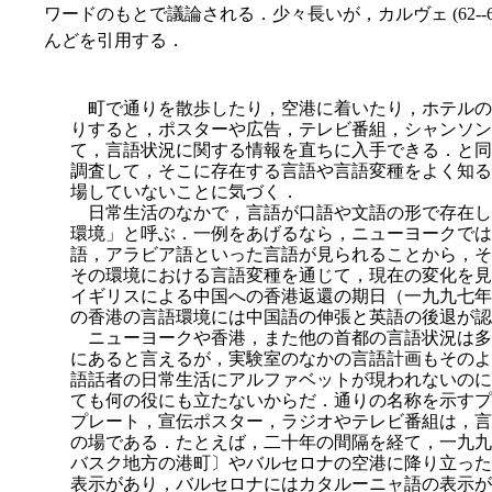
ワードのもとで議論される．少々長いが，カルヴェ (62--
んどを引用する．
町で通りを散歩したり，空港に着いたり，ホテルの
りすると，ポ
スターや広告，テレビ番組，シャンソン
て，言語状況に関する情報を直ちに入手できる．と同
調査して，そこに存在する言語や言語変種をよく知る
場していないことに気づく．
日常生活のなかで，言語が口語や文語の形で存在し
環境」と呼ぶ．一例をあげるなら，ニューヨークでは
語，アラビア語といった言語が見られることから，そ
その環境における言語変種を通じて，現在の変化を見
イギリスによる中国への香港返還の期日（一九九七年
の香港の言語環境には中国語の伸張と英語の後退が認
ニューヨークや香港，また他の首都の言語状況は多
にあると言えるが，実験室のなかの言語計画もそのよ
語話者の日常生活にアルファベットが現われないのに
ても何の役にも立たないからだ．通りの名称を示すプ
プレート，宣伝ポスター，ラジオやテレビ番組は，言
の場である．たとえば，二十年の間隔を経て，一九九
バスク地方の港町〕やバルセロナの空港に降り立った
表示があり，バルセロナにはカタルーニャ語の表示が