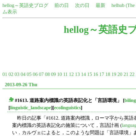
hellog～英語史ブログ
前の日
次の日
最新
helhub (Th
ム表示
hellog～英語史
01
02
03
04
05
06
07
08
09
10
11
12
13
14
15
16
17
18
19
20
21
22
2013-09-26 Thu
#1613. 道路案内標識の英語表記化と「言語環境」
[
bilin
■
[
linguistic_landscape
][
ecolinguistics
]
昨日の記事「#1612. 道路案内標識，ローマ字から英語表
案内標識の英語表記化の施策について，言語計画 (
langua
い．カルヴェによると，このような問題は「言語環境」