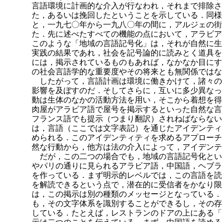
言語環境に計画的な介入が行なわれ，それまで排除さ
た，あるいは挽回したということを示している．同様
と，一九七〇年から一九八〇年の間に，
アルジェの街
た．先に述べたすべての機能の点において，アラビア
このような「地域の言語記号化」は，それが自然に生
実践の結果であれ，社会を記号論的に読みとく道具を
には，掲示されているものもあれば，なかなか目にす
の社会言語学的な重要度やその将来とも無関係ではな
したがって，言語計画は環境に働きかけて，諸々の
影響を及ぼすのだ．そしてさらに，互いに多少異なっ
動は生体のなかの活動方法を用い，そこから着想を得
肉屋がアラビア語で屋号を掲示するといった自然な言
フランス語でも提示（つまり翻訳）されねばならない
は，言語（ここでは文字表記）を通じたアイデンティ
められる．このアイデンティティを求めるアプローチ
然な行動から，他方は法の介入によって，アイデンテ
だが，この二つの場合でも，地域の言語記号化とい
やパリの通りに見られるアラビア語，中国語，ヘブラ
を作っている．まず明示的レベルでは，この言語を読
を解読できるという点で，潜在的に受信者をかなり限
は，この掲示は別の種類のメッセージとなっている．
も，その文字体系を識別することができるし，その存
している．たとえば，レストランのドアの上にある「