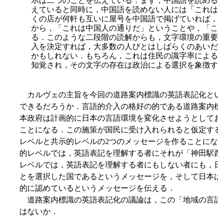
示は二つのことを伝えている．まず，中国語を読める
えていると同時に，中国語を読めない人には「これは
くの店が何軒も互いに屋号を中国語で掲げていれば，
から，「これは中国人の通りだ」ということや，「こ
る．このような二段階の読解からも，文字環境の重要
入を決定すれば，大多数の人びとはしばらくのあいだ
かもしれない．もちろん，これは住民の識字率による
知覚され，その文字の存在は政治による選択を象徴す
カルヴェの主旨を今回の道路案内標識の英語表記化と
できるだろうか．言語的介入の格好の的である道路案内
本政府は計画的に日本の言語環境を変化させようとして
ことになる．この施策が国民に受け入れられると仮定す
レベルと共示的レベルの2つのメッセージを作ることになろう．例え
的レベルでは，英語表記を理解する者にそれが「神田駅
レベルでは，英語表記を理解する者にもしない者にも，
とを選択した国であるというメッセージを，そして日本
的に認めているというメッセージを伝える．
道路案内標識の英語表記化の議論は，この「地域の言
はないか．