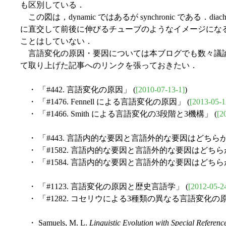
も区別している．
この図は，dynamic ではあるが synchronic である．d
に直交して前後に伸びるチューブのようなイメージになるだろ
ことはしていない．
言語変化の原因・要因については本ブログでも数々議
て取り上げた記事へのリンクを張っておきたい．
・ 「#442. 言語変化の原因」 (
[2010-07-13-1]
)
・ 「#1476. Fennell による言語変化の原因」 (
[2013-05-1
・ 「#1466. Smith による言語変化の3段階と3機構」 (
[2
・ 「#443. 言語内的な要因と言語外的な要因はどちらが
・ 「#1582. 言語内的な要因と言語外的な要因はどちらが重
・ 「#1584. 言語内的な要因と言語外的な要因はどちらが重
・ 「#1123. 言語変化の原因と歴史言語学」 (
[2012-05-2
・ 「#1282. コセリウによる3種類の異なる言語変化の原
・ Samuels, M. L.
Linguistic Evolution with Special Referenc