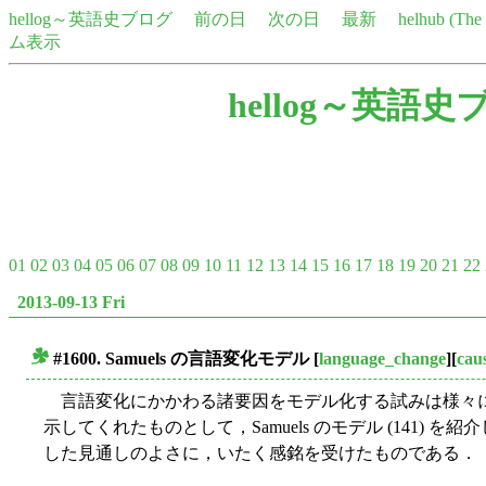
hellog～英語史ブログ
前の日
次の日
最新
helhub (Th
ム表示
hellog～英語史
01
02
03
04
05
06
07
08
09
10
11
12
13
14
15
16
17
18
19
20
21
22
2013-09-13 Fri
#1600. Samuels の言語変化モデル
[
language_change
][
cau
■
言語変化にかかわる諸要因をモデル化する試みは様々
示してくれたものとして，Samuels のモデル (141)
した見通しのよさに，いたく感銘を受けたものである．