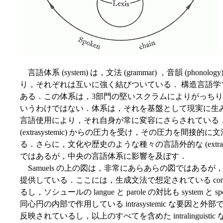
言語体系 (system) は，文法 (grammar) ，音韻 (phonol
り，それぞれは互いに強く結びついている． 構造言語学でいうところの，"
ある．この体系は，3部門の堅いスクラムによりがっち
いうわけではない．体系は，それを基盤として現実に生み出される発
言語使用により，それ自身が常に変容にさらされている
(extrasystemic) からの圧力を受け，その圧力を間
る．さらに，文化や歴史のような種々の言語外的な (extrali
ではあるが，中央の言語体系に影響を及ぼす．
Samuels の上の図は，非常にあらあらの図ではある
提供している．ここには，生成文法で想定されている compone
るし，ソシュールの langue と parole の対比も system 
同心円の内部で作用している intrasystemic な要因と外部で作
反映されているし，以上のすべてを含めた intralinguistic な次