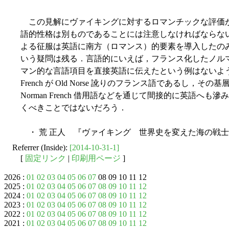
この見解にヴァイキングに対するロマンチックな評価
語的性格は別ものであることには注意しなければならな
よる征服は英語に南方（ロマンス）的要素を導入したの
いう疑問は残る．言語的にいえば，フランス化したノル
マン的な言語項目を直接英語に伝えたという例はないように
French が Old Norse 訛りのフランス語であるし，その基
Norman French 借用語などを通じて間接的に英語
くべきことではないだろう．
・ 荒 正人 『ヴァイキング 世界史を変えた海の戦士』
Referrer (Inside):
[2014-10-31-1]
[
固定リンク
|
印刷用ページ
]
2026 :
01
02
03
04
05
06
07
08 09 10 11 12
2025 :
01
02
03
04
05
06
07
08
09
10
11
12
2024 :
01
02
03
04
05
06
07
08
09
10
11
12
2023 :
01
02
03
04
05
06
07
08
09
10
11
12
2022 :
01
02
03
04
05
06
07
08
09
10
11
12
2021 :
01
02
03
04
05
06
07
08
09
10
11
12