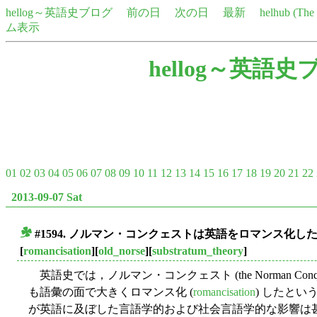
hellog～英語史ブログ
前の日
次の日
最新
helhub (Th
ム表示
hellog～英語史
01
02
03
04
05
06
07
08
09
10
11
12
13
14
15
16
17
18
19
20
21
22
2013-09-07 Sat
#1594. ノルマン・コンクェストは英語をロマンス化し
■
[
romancisation
][
old_norse
][
substratum_theory
]
英語史では，ノルマン・コンクェスト (the Norman Co
も語彙の面で大きくロマンス化 (
romancisation
) したという
が英語に及ぼした言語学的および社会言語学的な影響は