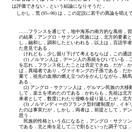
は評価できない，という結論になりそうだ．
しかし，荒 (95--96) は，この定説に若干の異論を唱え
……フランスを通じて，地中海系の南方的な風俗，習
の結果，アングロ・サクソン民族には，北方的要素と
し，融和し，調和したといわれる．以上は，言語学者
た意見である．
けれども，少し掘り下げて考えるならば，この通説
(1) ノルマン人は，デーン人の系統をひいている
を忘れ，フランス化したことは否定できぬ．だが，か
ば，異端者であり，ヴァイキングの子孫である．だか
棄て，祖先の血潮の燃え立つのをかんじながら，騎馬
ある．
(2) アングロ・サクソン人は，ゲルマン民族の大
して，楽土を求めたのである．かれらも，先祖は北方
来者として，数度にわたり侵略を繰り返したが，北方
(3) ノルマンディーのフランク型封建制度が，イ
たのは事実だが，しかし，両者は，前提として，デン
思う．
民族的性格という点になると，アングロ・サクソン
である．
北と南を足して二で割るといった調子では，