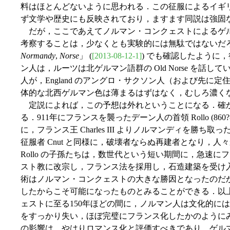
料はほとんどないように思われる．この征服によるイギ
ず文学や歴史にも反映されており，ますます同説は強固
だが，ここであえてノルマン・コンクェストによるゲルマン化 (g
考察することは，少なくとも実験的には無駄ではないだろう
Normandy
,
Norse
」 (
[2013-08-12-1]
) でも確認したように，征
ン人は，ルーツは北ゲルマン語群の Old Norse を話して
人が，England のアングロ・サクソン人（および先に
体的な北西ゲルマン色は薄まるはずはなく，むしろ濃く
定説によれば，この予想は外れということになる．確
る．911年にフランスを襲ったデーン人の首領 Rollo (860
に，フランス王 Charles III よりノルマンディを勝ち取
征服者 Cnut と同様に，破壊者ならぬ再建者となり，
Rollo の子孫たちは，数世代という短い期間に，急速
スト教に改宗し，フランス法を採用し，石造建築を受け
術はノルマン・コンクェストの大きな勝因となったのだ
したからこそ可能になったものとみることができる．以
ェストに至る150年ほどの間に，ノルマン人は文化的に
をすっかり失い，ほぼ完璧にフランス化したかのように
の影響は，やはりロマンス化と評価すべきであり，ゲル