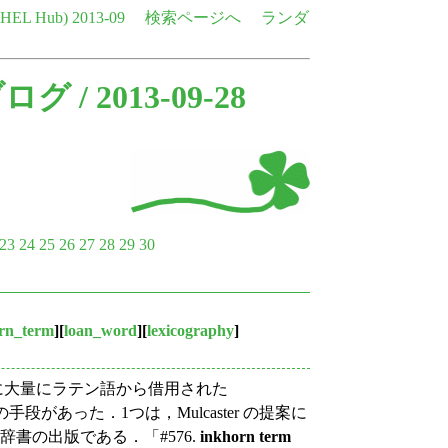
e HEL Hub)
2013-09
検索ページへ
ランダ
ブログ
/ 2013-09-28
23
24
25
26
27
28
29
30
rn_term
][
loan_word
][
lexicography
]
中心に大量にラテン語から借用された
があった．1つは，Mulcaster の提案に
期の難語辞書の出版である．「#576.
inkhorn term