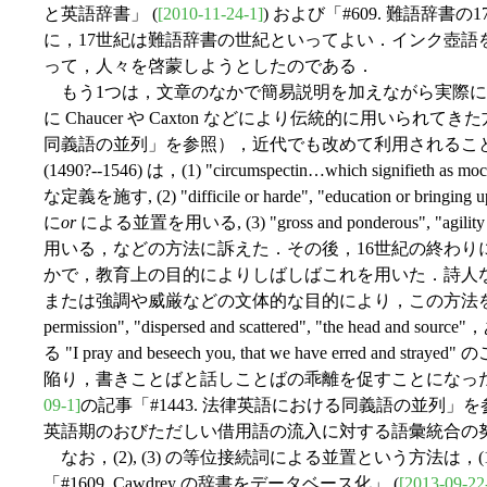
と英語辞書」 (
[2010-11-24-1]
) および「#609. 難語辞書の1
に，17世紀は難語辞書の世紀といってよい．インク壺語
って，人々を啓蒙しようとしたのである．
もう1つは，文章のなかで簡易説明を加えながら実際に
に Chaucer や Caxton などにより伝統的に用いられてきた
同義語の並列」を参照），近代でも改めて利用されることとなった．
(1490?--1546) は，(1) "circumspectin…which signifieth as 
な定義を施す, (2) "difficile or harde", "education or bringing u
に
or
による並置を用いる, (3) "gross and ponderous", "agilit
用いる，などの方法に訴えた．その後，16世紀の終わりに Francis 
かで，教育上の目的によりしばしばこれを用いた．詩人
または強調や威厳などの文体的な目的により，この方法を多用した．Shak
permission", "dispersed and scattered", "the head and so
る "I pray and beseech you, that we have erred
陥り，書きことばと話しことばの乖離を促すことになっ
09-1]
の記事「#1443. 法律英語における同義語の並列
英語期のおびただしい借用語の流入に対する語彙統合の
なお，(2), (3) の等位接続詞による並置という方法は，
「#1609. Cawdrey の辞書をデータベース化」 (
[2013-09-22