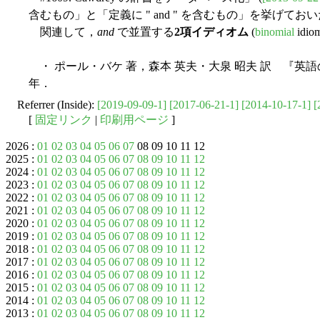
含むもの」と「定義に " and " を含むもの」を挙げて
関連して，
and
で並置する
2項イディオム
(
binomial
id
・ ポール・バケ 著，森本 英夫・大泉 昭夫 訳 『英語
年．
Referrer (Inside):
[2019-09-09-1]
[2017-06-21-1]
[2014-10-17-1]
[
[
固定リンク
|
印刷用ページ
]
2026 :
01
02
03
04
05
06
07
08 09 10 11 12
2025 :
01
02
03
04
05
06
07
08
09
10
11
12
2024 :
01
02
03
04
05
06
07
08
09
10
11
12
2023 :
01
02
03
04
05
06
07
08
09
10
11
12
2022 :
01
02
03
04
05
06
07
08
09
10
11
12
2021 :
01
02
03
04
05
06
07
08
09
10
11
12
2020 :
01
02
03
04
05
06
07
08
09
10
11
12
2019 :
01
02
03
04
05
06
07
08
09
10
11
12
2018 :
01
02
03
04
05
06
07
08
09
10
11
12
2017 :
01
02
03
04
05
06
07
08
09
10
11
12
2016 :
01
02
03
04
05
06
07
08
09
10
11
12
2015 :
01
02
03
04
05
06
07
08
09
10
11
12
2014 :
01
02
03
04
05
06
07
08
09
10
11
12
2013 :
01
02
03
04
05
06
07
08
09
10
11
12