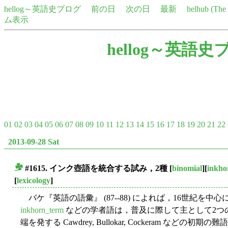
hellog～英語史ブログ
前の日
次の日
最新
helhub (Th
ム表示
hellog～英語史
01
02
03
04
05
06
07
08
09
10
11
12
13
14
15
16
17
18
19
20
21
22
2013-09-28 Sat
#1615. インク壺語を統合する試み，2種
[
binomial
][
inkho
■
[
lexicology
]
バケ『英語の語彙』 (87--88) によれば，16世紀を
inkhorn_term
などの学者語は，普及に際して主として2つの手段
端を発する Cawdrey, Bullokar, Cockeram などの初