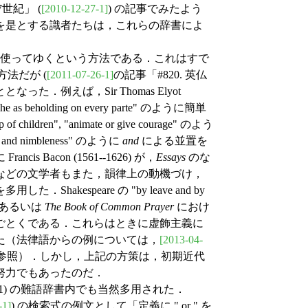
7世紀」 (
[2010-12-27-1]
) の記事でみたよう
を是とする識者たちは，これらの辞書によ
使ってゆくという方法である．これはすで
方法だが (
[2011-07-26-1]
の記事「#820. 英仏
例えば，Sir Thomas Elyot
moche as beholding on every parte" のように簡単
p of children", "animate or give courage" のよう
y and nimbleness" のように
and
による並置を
Bacon (1561--1626) が，
Essays
のな
などの文学者もまた，韻律上の動機づけ，
espeare の "by leave and by
urce"，あるいは
The Book of Common Prayer
におけ
 and strayed" のごとくである．これらはときに虚飾主義に
た（法律語からの例については，
[2013-04-
」を参照）．しかし，上記の方策は，初期近代
努力でもあったのだ．
(1) の難語辞書内でも当然多用された．
-1]
) の検索式の例文として「定義に " or " を