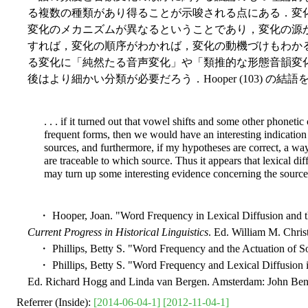
る複数の種類があり得ることが示唆される点にある．変
変化のメカニズムが異なるということであり，変化の源
すれば，変化の順序がわかれば，変化の動機づけもわか
る変化に「純然たる音声変化」や「類推的な形態音韻変
後はより細かい分類が必要だろう．Hooper (103) の結
. . . if it turned out that vowel shifts and some other phoneti
frequent forms, then we would have an interesting indication 
sources, and furthermore, if my hypotheses are correct, a w
are traceable to which source. Thus it appears that lexical di
may turn up some interesting evidence concerning the sourc
・ Hooper, Joan. "Word Frequency in Lexical Diffusion and t
Current Progress in Historical Linguistics
. Ed. William M. Chris
・ Phillips, Betty S. "Word Frequency and the Actuation of 
・ Phillips, Betty S. "Word Frequency and Lexical Diffusion in
Ed. Richard Hogg and Linda van Bergen. Amsterdam: John Benj
Referrer (Inside):
[2014-06-04-1]
[2012-11-04-1]