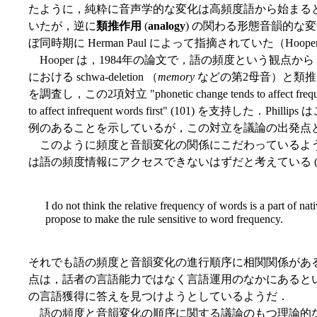
たように，純粋に音声学的な変化は高頻度語から始まると
いたが，逆に
類推作用
(
analogy
) の関わる形態音韻的な
ぼ同時期に Herman Paul によって指摘されていた（Hooper 
Hooper は，1984年の論文で，語の頻度という観点
における schwa-deletion （
memory
などの第2母音）と類
を調査し，この2項対立 "phonetic change tends to affect frequent wo
to affect infrequent words first" (101) を支持
例のあることを示しているが，この対立を議論の出発点
このように頻度と音韻変化の関係にこだわっているように見
は語の頻度情報にアクセスできないはずだと考えている (10
I do not think the relative frequency of words is a part of n
propose to make the rule sensitive to word frequency.
それでも語の頻度と音韻変化の進行順序に相関関係があ
点は，話者の言語能力ではなく言語運用のなかにあるという
の言語獲得に答えを見つけようとしているようだ．
語の頻度と音韻変化の順序に関する議論のもつ理論的