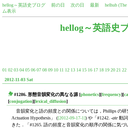
hellog～英語史ブログ
前の日
次の日
最新
helhub (Th
ム表示
hellog～英語史
01
02
03
04
05
06
07
08
09
10
11
12
13
14
15
16
17
18
19
20
21
22
2012-11-03 Sat
#1286. 形態音韻変化の異なる源
[
phonetics
][
frequency
][
c
■
[
conjugation
][
lexical_diffusion
]
音韻変化と語の頻度との関係については，Phillips の研究を紹
Actuation Hypothesis」 (
[2012-09-17-1]
) や「#1242. -
ate
動詞
きた．「#1265. 語の頻度と音韻変化の順序の関係に気づいていた 