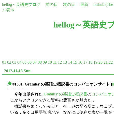
hellog～英語史ブログ
前の日
次の日
最新
helhub (Th
ム表示
hellog～英語史
01
02
03
04
05
06
07
08
09
10
11
12
13
14
15
16
17
18
19
20
21
22
2012-11-18 Sun
#1301. Gramley の英語史概説書のコンパニオンサイト
[
l
■
今年出版された
Gramley の英語史概説書
の
コンパニオ
こからアクセスできる資料の豊富さが魅力だ．
概説書をめくってみると，ページの至る所に，ウェブ
いる．多くは用語説明だが，なかには便利な表や一覧を