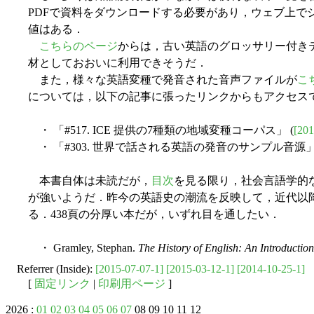
PDFで資料をダウンロードする必要があり，ウェブ上で
値はある．
こちらのページ
からは，古い英語のグロッサリー付き
材としておおいに利用できそうだ．
また，様々な英語変種で発音された音声ファイルが
こ
については，以下の記事に張ったリンクからもアクセス
・ 「#517. ICE 提供の7種類の地域変種コーパス」 (
[201
・ 「#303. 世界で話される英語の発音のサンプル音源」 
本書自体は未読だが，
目次
を見る限り，社会言語学的
が強いようだ．昨今の英語史の潮流を反映して，近代以
る．438頁の分厚い本だが，いずれ目を通したい．
・ Gramley, Stephan.
The History of English: An Introduction
Referrer (Inside):
[2015-07-07-1]
[2015-03-12-1]
[2014-10-25-1]
[
固定リンク
|
印刷用ページ
]
2026 :
01
02
03
04
05
06
07
08 09 10 11 12