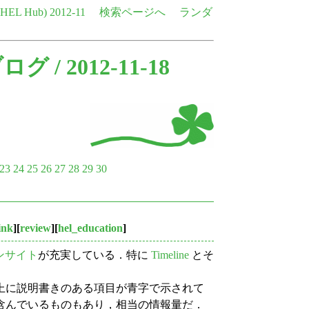
e HEL Hub)
2012-11
検索ページへ
ランダ
ブログ
/ 2012-11-18
23
24
25
26
27
28
29
30
ink
][
review
][
hel_education
]
ンサイト
が充実している．特に
Timeline
とそ
上に説明書きのある項目が青字で示されて
含んでいるものもあり，相当の情報量だ．