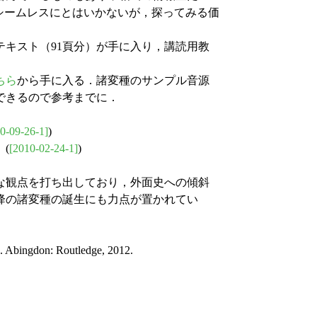
シームレスにとはいかないが，探ってみる価
テキスト（91頁分）が手に入り，講読用教
ちら
から手に入る．諸変種のサンプル音源
できるので参考までに．
0-09-26-1]
)
(
[2010-02-24-1]
)
な観点を打ち出しており，外面史への傾斜
降の諸変種の誕生にも力点が置かれてい
. Abingdon: Routledge, 2012.