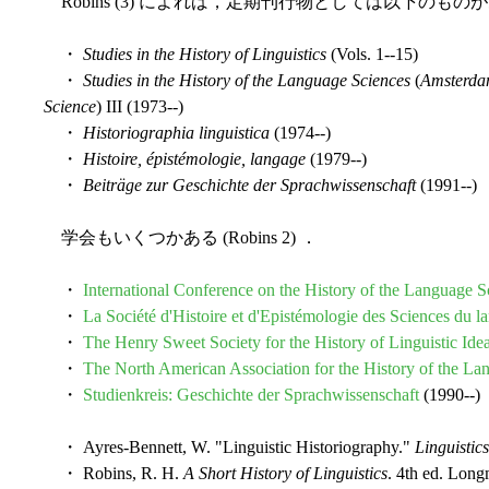
Robins (3) によれば，定期刊行物としては以下のもの
・
Studies in the History of Linguistics
(Vols. 1--15)
・
Studies in the History of the Language Sciences
(
Amsterdam
Science
) III (1973--)
・
Historiographia linguistica
(1974--)
・
Histoire, épistémologie, langage
(1979--)
・
Beiträge zur Geschichte der Sprachwissenschaft
(1991--)
学会もいくつかある (Robins 2) ．
・
International Conference on the History of the Language S
・
La Société d'Histoire et d'Epistémologie des Sciences du l
・
The Henry Sweet Society for the History of Linguistic Ide
・
The North American Association for the History of the La
・
Studienkreis: Geschichte der Sprachwissenschaft
(1990--)
・ Ayres-Bennett, W. "Linguistic Historiography."
Linguistic
・ Robins, R. H.
A Short History of Linguistics
. 4th ed. Lon