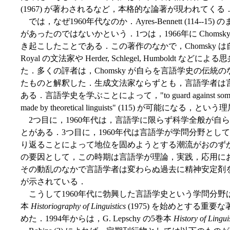
(1967) が著わされるなど，本格的な論著が現われてくる
では，なぜ1960年代なのか．Ayres-Bennett (114-
があったのではないかという．1つは，1966年に Chomsky
き起こしたことである．この著作のなかで，Chomsky は
Royal の文法家や Herder, Schlegel, Humbold
た．多くの評者は，Chomsky が自らを言語学史の伝
たものと解釈した．生成文法家ならずとも，言語学者は
ある．言語学史を学ぶことによって，"to guard against some of the mo
made by theoretical linguists" (115) が可能になる，とい
2つ目に，1960年代は，言語学に限らず科学全般が自
とがある．3つ目に，1960年代は言語学が学問分野と
り返ることによって地位を固めようとする潮流がおのず
の要因として，この時期は言語学が理論，実践，応用に
その動乱のなかで言語学者は変わらぬ過去に精神安定剤
が示されている．
こうして1960年代に勃興した言語学史という学問分野は，197
本
Historiography of Linguistics
(1975) を始めとする重
めた．1994年からは，G. Lepschy の5巻本
History of Lingui