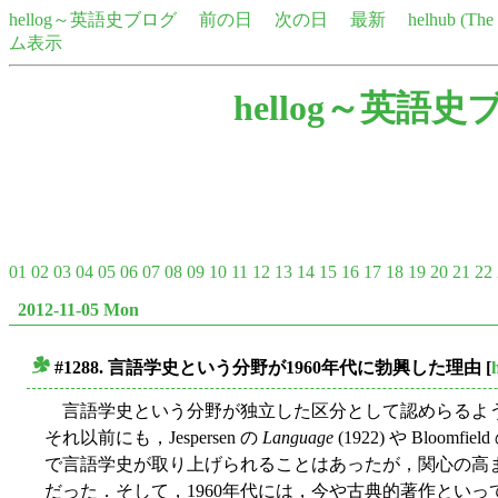
hellog～英語史ブログ
前の日
次の日
最新
helhub (Th
ム表示
hellog～英語史
01
02
03
04
05
06
07
08
09
10
11
12
13
14
15
16
17
18
19
20
21
22
2012-11-05 Mon
#1288. 言語学史という分野が1960年代に勃興した理由
[
■
言語学史という分野が独立した区分として認めらるように
それ以前にも，Jespersen の
Language
(1922) や Bloomfiel
で言語学史が取り上げられることはあったが，関心の高ま
だった．そして，1960年代には，今や古典的著作といってよい