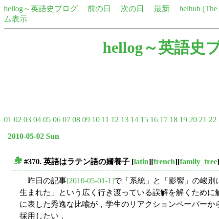
hellog～英語史ブログ
前の日
次の日
最新
helhub (Th
ム表示
hellog～英語史
01
02
03
04
05
06
07
08
09
10
11
12
13
14
15
16
17
18
19
20
21
22
2010-05-02 Sun
#370. 英語はラテン語の婿養子
[
latin
][
french
][
family_tree
■
昨日の記事
[2010-05-01-1]
で「系統」と「影響」の峻別
生まれた」という広く行き渡っている誤解を解くために
に表した秀逸な比喩が，学生のリアクションペーパーか
採用したい．