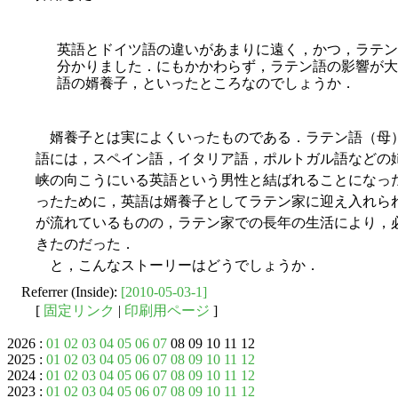
英語とドイツ語の違いがあまりに遠く，かつ，ラテン
分かりました．にもかかわらず，ラテン語の影響が大
語の婿養子，といったところなのでしょうか．
婿養子とは実によくいったものである．ラテン語（母
語には，スペイン語，イタリア語，ポルトガル語などの
峡の向こうにいる英語という男性と結ばれることになっ
ったために，英語は婿養子としてラテン家に迎え入れら
が流れているものの，ラテン家での長年の生活により，
きたのだった．
と，こんなストーリーはどうでしょうか．
Referrer (Inside):
[2010-05-03-1]
[
固定リンク
|
印刷用ページ
]
2026 :
01
02
03
04
05
06
07
08 09 10 11 12
2025 :
01
02
03
04
05
06
07
08
09
10
11
12
2024 :
01
02
03
04
05
06
07
08
09
10
11
12
2023 :
01
02
03
04
05
06
07
08
09
10
11
12