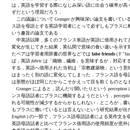
は，英語を学習する際になじみ深い語に出会う確率が高
ずだという理屈だろう．
この議論について Granger が興味深い論文を書い
ス語を母語とする英語学習者にとって必ずしもプラスに
いう趣旨の論文である．
中英語以降，多くのフランス単語が英語に借用されて
変化が生じてきた結果，英仏間で意味の食い違いを示す
たペアは学習者用辞書の世界などでは
false friends
( F 
ば，英語
fabric
は「織物，繊維」を意味するが，対応す
する．英語へ借用された当初は「宗教建築物」という意
はまったく別の語に変化してしまった．フランス語を母
は形態がほぼ同じだからこそかえって目を欺くものとな
Granger によると，読んだり聞いたりという percep
ンス母語話者にプラスに機能するようだという．perception で
れる可能性が減少するからかもしれない．ところが，書いたり話
もプラスに働いているとは言えないという研究結果が出
English
) の一部で，フランス語母語話者による英作文を
英語母語話者と比べてフランス借用語の使用頻度が意外