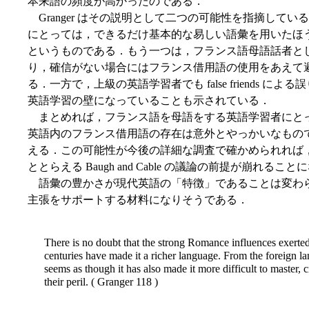
本来語の頻度が高かったのである．
Granger はその説明として二つの可能性を指摘して
にとっては，できるだけ基本的な易しい語彙を用いたほ
というものである．もう一つは，フランス語母語話者として fal
り，確信がない場合にはフランス借用語の使用をあえて
る．一方で，上級の英語学習者でも false friends 
英語学習の壁になっていることも示されている．
まとめれば，フランス語を母語をする英語学習者にとって，少な
英語内のフランス借用語の存在は意外とやっかいなもの
える．この可能性が今後の詳細な調査で確かめられれば，Cosmopo
ととらえる Baugh and Cable の議論の前提が崩れるこ
語彙の豊かさが現代英語の「特徴」であることは変わ
主張をサポートする材料になりそうである．
There is no doubt that the strong Romance influences exerte
centuries have made it a richer language. From the foreign la
seems as though it has also made it more difficult to master, 
their peril. ( Granger 118 )