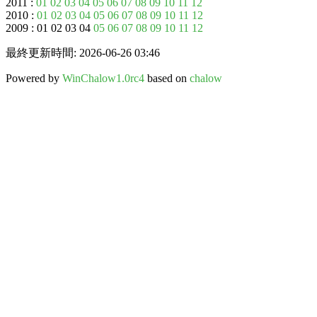
2011 :
01
02
03
04
05
06
07
08
09
10
11
12
2010 :
01
02
03
04
05
06
07
08
09
10
11
12
2009 : 01 02 03 04
05
06
07
08
09
10
11
12
最終更新時間: 2026-06-26 03:46
Powered by
WinChalow1.0rc4
based on
chalow