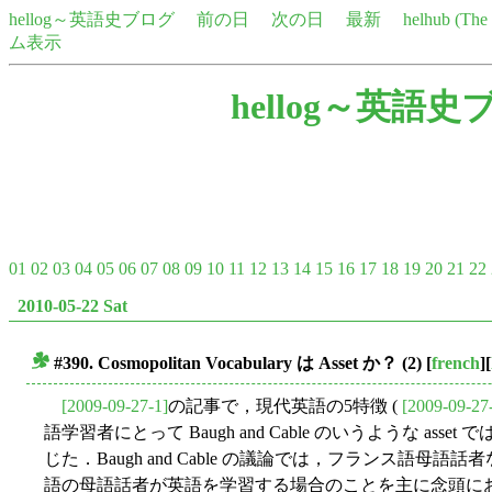
hellog～英語史ブログ
前の日
次の日
最新
helhub (Th
ム表示
hellog～英語史
01
02
03
04
05
06
07
08
09
10
11
12
13
14
15
16
17
18
19
20
21
22
2010-05-22 Sat
#390. Cosmopolitan Vocabulary は Asset か？ (2)
[
french
][
■
[2009-09-27-1]
の記事で，現代英語の5特徴 (
[2009-09-27
語学習者にとって Baugh and Cable のいうような asset 
じた．Baugh and Cable の議論では，フランス語
語の母語話者が英語を学習する場合のことを主に念頭に