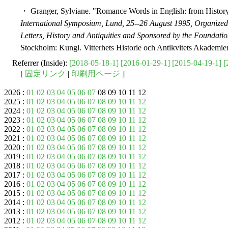
・ Granger, Sylviane. "Romance Words in English: from Histor
International Symposium, Lund, 25--26 August 1995, Organized
Letters, History and Antiquities and Sponsored by the Foundatio
Stockholm: Kungl. Vitterhets Historie och Antikvitets Akademie
Referrer (Inside):
[2018-05-18-1]
[2016-01-29-1]
[2015-04-19-1]
[
[
固定リンク
|
印刷用ページ
]
2026 :
01
02
03
04
05
06
07
08 09 10 11 12
2025 :
01
02
03
04
05
06
07
08
09
10
11
12
2024 :
01
02
03
04
05
06
07
08
09
10
11
12
2023 :
01
02
03
04
05
06
07
08
09
10
11
12
2022 :
01
02
03
04
05
06
07
08
09
10
11
12
2021 :
01
02
03
04
05
06
07
08
09
10
11
12
2020 :
01
02
03
04
05
06
07
08
09
10
11
12
2019 :
01
02
03
04
05
06
07
08
09
10
11
12
2018 :
01
02
03
04
05
06
07
08
09
10
11
12
2017 :
01
02
03
04
05
06
07
08
09
10
11
12
2016 :
01
02
03
04
05
06
07
08
09
10
11
12
2015 :
01
02
03
04
05
06
07
08
09
10
11
12
2014 :
01
02
03
04
05
06
07
08
09
10
11
12
2013 :
01
02
03
04
05
06
07
08
09
10
11
12
2012 :
01
02
03
04
05
06
07
08
09
10
11
12