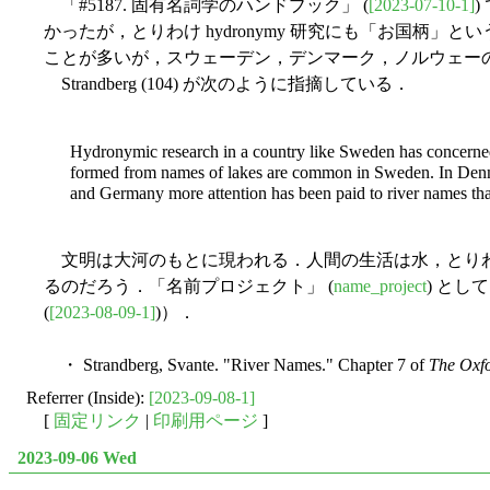
「#5187. 固有名詞学のハンドブック」 (
[2023-07-10-1]
)
かったが，とりわけ hydronymy 研究にも「お国柄」
ことが多いが，スウェーデン，デンマーク，ノルウェー
Strandberg (104) が次のように指摘している．
Hydronymic research in a country like Sweden has concerned i
formed from names of lakes are common in Sweden. In Denma
and Germany more attention has been paid to river names tha
文明は大河のもとに現われる．人間の生活は水，とりわ
るのだろう．「名前プロジェクト」 (
name_project
) とし
(
[2023-08-09-1]
)）．
・ Strandberg, Svante. "River Names." Chapter 7 of
The Oxf
Referrer (Inside):
[2023-09-08-1]
[
固定リンク
|
印刷用ページ
]
2023-09-06 Wed