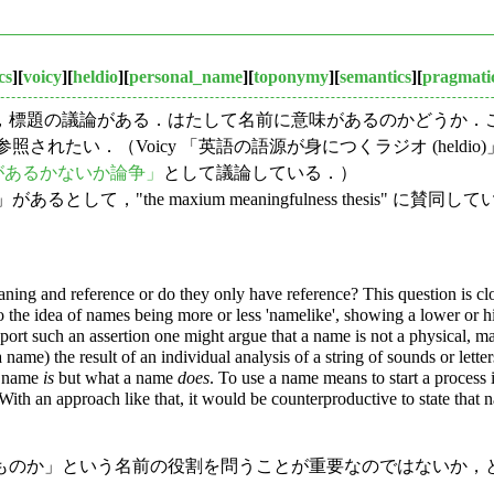
cs
][
voicy
][
heldio
][
personal_name
][
toponymy
][
semantics
][
pragmati
に，標題の議論がある．はたして名前に意味があるのかどうか．こ
を参照されたい．（Voicy 「英語の語源が身につくラジオ (he
味があるかないか論争」
として議論している．）
るとして，"the maxium meaningfulness thesis" に
ning and reference or do they only have reference? This question is c
to the idea of names being more or less 'namelike', showing a lower or h
ort such an assertion one might argue that a name is not a physical, mate
ame) the result of an individual analysis of a string of sounds or lett
 a name
is
but what a name
does
. To use a name means to start a process 
. With an approach like that, it would be counterproductive to
state that 
のか」という名前の役割を問うことが重要なのではないか，