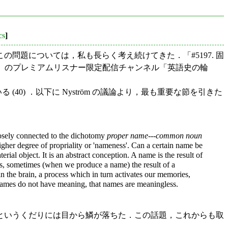
cs
]
の問題については，私も長らく考え続けてきた．「#5197. 固
ldio)」のプレミアムリスナー限定配信チャンネル「英語史の輪
賛同している (40) ．以下に Nyström の議論より，最も重要な節を引きた
losely connected to the dichotomy
proper name
---
common noun
igher degree of propriality or 'nameness'. Can a certain name be
rial object. It is an abstract conception. A name is the result of
ers, sometimes (when we produce a name) the result of a
in the brain, a process which in turn activates our memories,
names do not have meaning, that names are meaningless.
というくだりには目から鱗が落ちた．この話題，これからも取