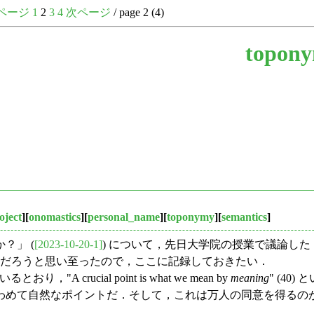
ページ
1
2
3
4
次ページ
/ page 2 (4)
topon
ject
][
onomastics
][
personal_name
][
toponymy
][
semantics
]
？」 (
[2023-10-20-1]
) について，先日大学院の授業で議論し
るだろうと思い至ったので，ここに記録しておきたい．
crucial point is what we mean by
meaning
" (4
て自然なポイントだ．そして，これは万人の同意を得るのがきわめて