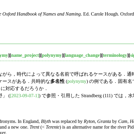
e Oxford Handbook of Names and Naming
. Ed. Carole Hough. Oxford
nymy
][
name_project
][
polynymy
][
language_change
][
terminology
][
s
がら，時代によって異なる名前で呼ばれるケースがある．通
ケースがある．共時的な
多名性
(
polynymy
) の例である．固有
onymy) に対応するだろうか．
」 (
[2023-09-07-1]
) で参照・引用した Strandberg (111) では
dronyms. In England,
Blyth
was replaced by
Ryton
,
Granta
by
Cam
,
Ha
 and a new one.
Trent
(<
Terente
) is an alternative name for the river P
ver.