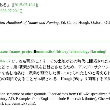
る」 (
[2015-05-18-1]
)
2023-07-20-1]
)
ford Handbook of Names and Naming
. Ed. Carole Hough. Oxford: OU
saxon
][
name_project
][
onomastics
][
history
][
chronology
][
farming
]
04-1]
) で，地名研究により，その土地がどの時代に開拓され
などは，第1要素が異教を彷彿とさせるため，アングロサクソン
c
を含む地名は，農業が確立した後につけられたものと考えられ
拓であることが示唆される．Hough (98) より関連する
ment on semantic or other grounds. Place-names from OE
wīc
'specialized 
century AD. Examples from England include Butterwick (butter), Chesw
r), and Sunwick (pigs).