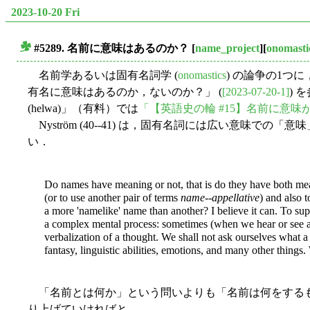
2023-10-20 Fri
#5289. 名前に意味はあるのか？
[
name_project
][
onomasti
■
名前学あるいは固有名詞学 (
onomastics
) の論争の1つ
有名に意味はあるのか，ないのか？」 (
[2023-07-20-1]
) 
(helwa)」（有料）では
「【英語史の輪 #15】名前に意
Nyström (40--41) は，固有名詞には広い意味での「意味」があ
い．
Do names have meaning or not, that is do they have both mea
(or to use another pair of terms
name
--
appellative
) and also 
a more 'namelike' name than another? I believe it can. To supp
a complex mental process: sometimes (when we hear or see a n
verbalization of a thought. We shall not ask ourselves what
fantasy, linguistic abilities, emotions, and many other things
「名前とは何か」という問いよりも「名前は何をするも
り上げていければと．