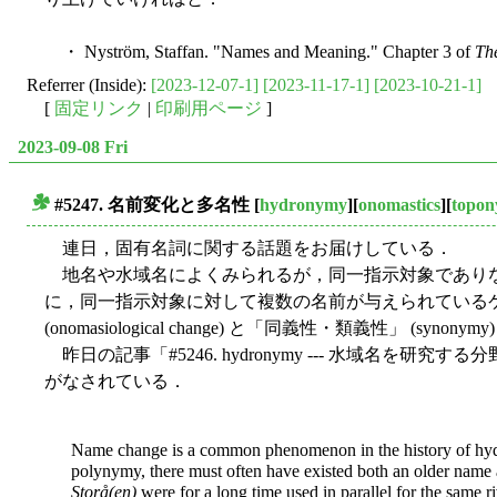
・ Nyström, Staffan. "Names and Meaning." Chapter 3 of
Th
Referrer (Inside):
[2023-12-07-1]
[2023-11-17-1]
[2023-10-21-1]
[
固定リンク
|
印刷用ページ
]
2023-09-08 Fri
#5247. 名前変化と多名性
[
hydronymy
][
onomastics
][
topo
■
連日，固有名詞に関する話題をお届けしている．
地名や水域名によくみられるが，同一指示対象でありな
に，同一指示対象に対して複数の名前が与えられている
(onomasiological change) と「同義性・類義性」 (syn
昨日の記事「#5246. hydronymy --- 水域名を研究する分野
がなされている．
Name change is a common phenomenon in the history of hy
polynymy, there must often have existed both an older name
Storå(en)
were for a long time used in parallel for the same ri