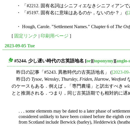
・ 「#2212. 固有名詞はシニフィエなきシニフィアンであ
・ 「#5197. 固有名に意味はあるのか，ないのか？」 (
[
・ Hough, Carole. "Settlement Names." Chapter 6 of
The Ox
[
固定リンク
|
印刷用ページ
]
2023-09-05 Tue
#5244. 少し遅い時代の古英語地名
[
oe
][
toponymy
][
anglo-
■
昨日の記事「#5243. 異教時代の古英語地名」 (
[2023-09-
昨日の
Tysoe
,
Wensley
,
Thursley
,
Friden
,
Harrow
,
Weeford
のケースもある．例えば，「専門農場」と訳出すべき
wī
とと推測される．つまり，同じ古英語期でも相対的に遅めの開
. . . some elements may be dated to a later phase of settle
considered unlikely to have been coined before the eighth 
from Scotland include Berwick (barley), Hedderwick (heathe