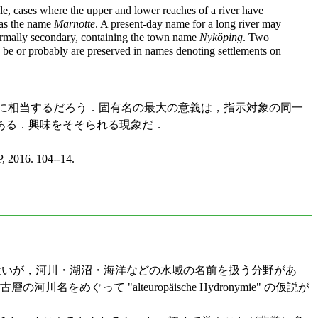
le, cases where the upper and lower reaches of a river have
has the name
Marnotte
. A present-day name for a long river may
 formally secondary, containing the town name
Nyköping
. Two
 be or probably are preserved in names denoting settlements on
y) ことに相当するだろう．固有名の最大の意義は，指示対象の同一
ある．興味をそそられる現象だ．
, 2016. 104--14.
と近いが，河川・湖沼・海洋などの水域の名前を扱う分野があ
めぐって "alteuropäische Hydronymie" の仮説が