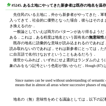
#5245. ある土地にやってきた新参者は既存の地名を
■
先住民のいる土地に，外から新参者がやってきた．軍事
入ってきて，社会的に優勢となった場合，彼らはそのま
き換えるのか．
一般論としていえば両方のパターンがあり得るようだ．
ある．これは，ある程度は地名という固有名の
無意味性
既存の地名に語彙的な意味が読み込まれるのであれば，
読み取れないのであれば，それは新参者にとっては，た
に自言語で名付けなおすということもあるだろう．
後世からみれば，いずれにせよ選択はランダムのように
象のみをもつ記号という色彩が強いからだ．Hough (87
Since names can be used without understanding of semantic co
means that in almost all areas where successive phases of mi
地名の（無）意味性をめぐる議論としては，以下の記