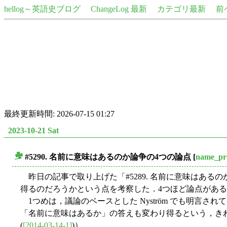
hellog～英語史ブログ
ChangeLog 最新
カテゴリ最新
前
最終更新時間: 2026-07-15 01:27
2023-10-21 Sat
#5290. 名前に意味はあるのか論争の4つの論点
[
name_pro
■
昨日の記事で取り上げた「#5289. 名前に意味はあるのか
得るのだろうかという点を考察した．4つほど論点があ
1つめは，議論のベースとした Nyström でも明言されているとおり，"A 
「名前に意味はあるか」の答えも変わり得るという，きわめ
(
[2014-03-14-1]
)）．