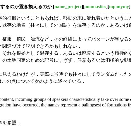
温存するのか置き換えるのか
[
name_project
][
onomastics
][
toponymy
]
的征服ということもあれば，移動の末に流れ着いたというこ
ま既存の地名（往々にして外国語）を温存するのか，あるいは
征服，植民，漂流など，その経緯によってパターンが異なる
と関連づけて説明できるかもしれない．
それを根拠として温存する，あるいは廃棄するという積極的
だの土地同定のための記号にすぎず，任意あるいは消極的な動
見えるわけだが，実際に当時でも往々にしてランダムだった
) はこの点について次のように述べている．
ntent, incoming groups of speakers characteristically take over some o
gration have occurred, the names represent a palimpsest of formations f
事を参照．