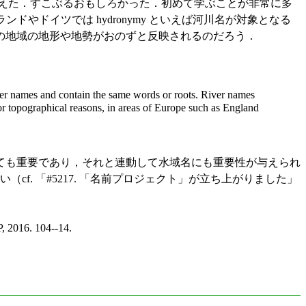
 を読み終えた．すこぶるおもしろかった．初めて学ぶことが非常に多
ドやドイツでは hydronymy といえば河川名が対象となる
の地域の地形や地勢がおのずと反映されるのだろう．
iver names and contain the same words or roots. River names
topographical reasons, in areas of Europe such as England
ても重要であり，それと連動して水域名にも重要性が与えられ
い（cf. 「#5217. 「名前プロジェクト」が立ち上がりました」
, 2016. 104--14.