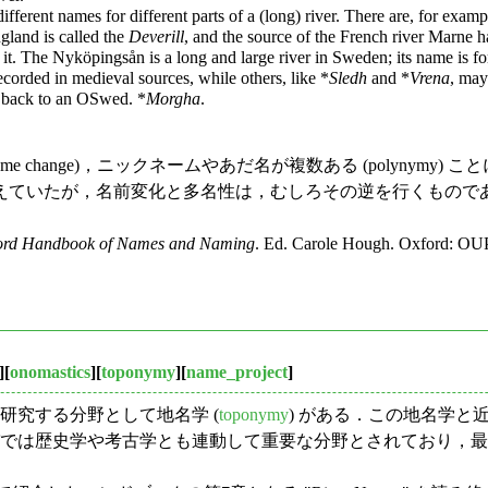
erent names for different parts of a (long) river. There are, for examp
gland is called the
Deverill
, and the source of the French river Marne 
of it. The Nyköpingsån is a long and large river in Sweden; its name is
recorded in medieval sources, while others, like *
Sledh
and *
Vrena
, may
 back to an OSwed. *
Morgha
.
 change)，ニックネームやあだ名が複数ある (polynym
えていたが，名前変化と多名性は，むしろその逆を行くもので
ord Handbook of Names and Naming
. Ed. Carole Hough. Oxford: OUP
][
onomastics
][
toponymy
][
name_project
]
研究する分野として地名学 (
toponymy
) がある．この地名学
ッパでは歴史学や考古学とも連動して重要な分野とされており，最古層の河川名を