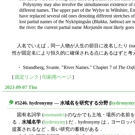
Polynymy may also involve the simultaneous existence of diff
different names. The upper part of the Wylye in Wiltshire, En
have replaced several old ones denoting different stretches 
lost partial names of the Nyköpingsån (
Blakka
,
Sølnoa
) are 
the river; the current partial name
Morjanån
most likely goes
人名でいえば，同一人物が人生の節目に改名したり (name
性が固定名により恒久的に確保される点にあるはずと考
・ Strandberg, Svante. "River Names." Chapter 7 of
The Oxf
[
固定リンク
|
印刷用ページ
]
2023-09-07 Thu
#5246. hydronymy --- 水域名を研究する分野
[
hydronymy
■
固有名詞学 (
onomastics
) のなかでも土地・場所の名前を
る．
水域名学
(
hydronymy
) だ．hydronymy は，ヨーロ
提案されるなど，長い研究の蓄積がある．