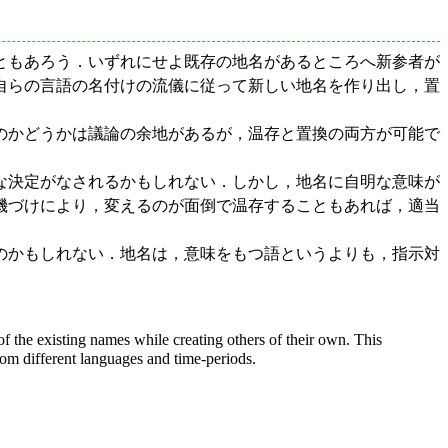
ともあろう．いずれにせよ既存の地名があるところへ新参者が
自らの言語の名付けの流儀に従って新しい地名を作り出し，置
のかどうかは議論の余地があるが，温存と置換の両方が可能で
な決定がなされるかもしれない．しかし，地名に自明な意味が
機づけにより，変えるのが面倒で温存することもあれば，適当
のかもしれない．地名は，意味をもつ語というよりも，指示対
f the existing names while creating others of their own. This
rom different languages and time-periods.