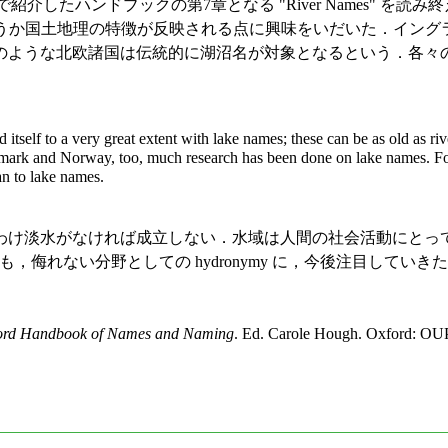
 で紹介したハンドブックの第7章となる "River Names"
というか国土地理の特徴が反映される点に興味をいだいた．イングラン
のような北欧諸国は伝統的に湖沼名が対象となるという．各々
tself to a very great extent with lake names; these can be as old as r
rk and Norway, too, much research has been done on lake names. For 
n to lake names.
け淡水がなければ成立しない．水域は人間の社会活動にとっ
ても，侮れない分野としての hydronymy に，今後注目していきた
ord Handbook of Names and Naming
. Ed. Carole Hough. Oxford: OUP