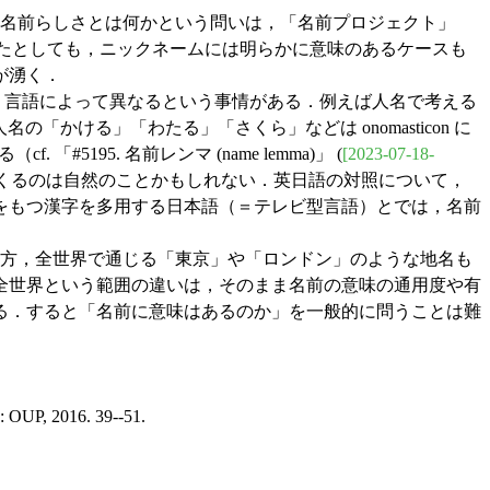
名前らしさとは何かという問いは，「名前プロジェクト」
きたとしても，ニックネームには明らかに意味のあるケースも
が湧く．
いるかは，言語によって異なるという事情がある．例えば人名で考える
語の人名の「かける」「わたる」「さくら」などは onomasticon に
195. 名前レンマ (name lemma)」 (
[2023-07-18-
くるのは自然のことかもしれない．英日語の対照について，
をもつ漢字を多用する日本語（＝テレビ型言語）とでは，名前
方，全世界で通じる「東京」や「ロンドン」のような地名も
全世界という範囲の違いは，そのまま名前の意味の通用度や有
る．すると「名前に意味はあるのか」を一般的に問うことは難
: OUP, 2016. 39--51.