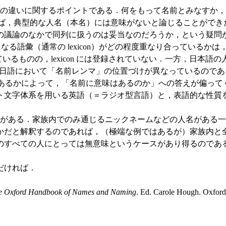
の違いに関するポイントである．何をもって名前とみなすか，
えば，典型的な人名（本名）には意味がないと論じることがで
の議論のなかで同列に扱うのは妥当なのだろうか，という疑問
一般語からなる語彙（通常の lexicon）がどの程度重なり合って
n には登録されているものの，lexicon には登録されていない．一方，日本
語において「名前レンマ」の位置づけが異なっているのである（cf. 「#5
があるかによって，「名前に意味はあるのか」への答えが偏って
ト文字体系を用いる英語（＝ラジオ型言語）と，表語的な性質
がある．家族内でのみ通じるニックネームなどの人名がある一
かだと解釈するのであれば，（極端な例ではあるが）家族内と
のすべての人にとっては無意味というケースがあり得るのであ
だければ．
e Oxford Handbook of Names and Naming
. Ed. Carole Hough. Oxford