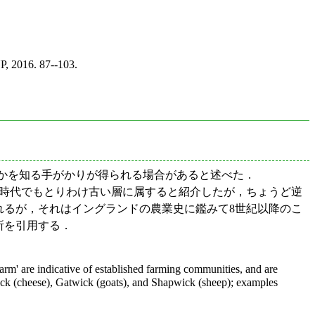
P, 2016. 87--103.
たかを知る手がかりが得られる場合があると述べた．
時代でもとりわけ古い層に属すると紹介したが，ちょうど逆
るが，それはイングランドの農業史に鑑みて8世紀以降のこ
箇所を引用する．
farm' are indicative of established farming communities, and are
ick (cheese), Gatwick (goats), and Shapwick (sheep); examples