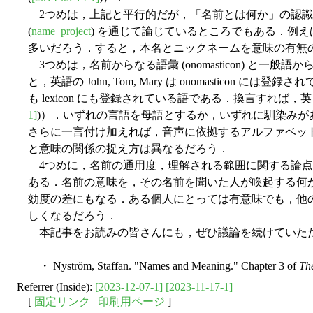
2つめは，上記と平行的だが，「名前とは何か」の認識
(
name_project
) を通じて論じているところでもある．例
多いだろう．すると，本名とニックネームを意味の有無
3つめは，名前からなる語彙 (onomasticon) と
と，英語の John, Tom, Mary は onomastico
も lexicon にも登録されている語である．換言すれば，英日
1]
)）．いずれの言語を母語とするか，いずれに馴染み
さらに一言付け加えれば，音声に依拠するアルファベッ
と意味の関係の捉え方は異なるだろう．
4つめに，名前の通用度，理解される範囲に関する論点
ある．名前の意味を，その名前を聞いた人が喚起する何
効度の差にもなる．ある個人にとっては有意味でも，他
しくなるだろう．
本記事をお読みの皆さんにも，ぜひ議論を続けていた
・ Nyström, Staffan. "Names and Meaning." Chapter 3 of
Th
Referrer (Inside):
[2023-12-07-1]
[2023-11-17-1]
[
固定リンク
|
印刷用ページ
]