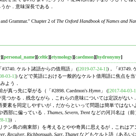
ろうか．意味深長である．
and Grammar." Chapter 2 of
The Oxford Handbook of Names and Na
y
][
personal_name
][
celtic
][
etymology
][
caedmon
][
hydronymy
]
「#3740. ケルト諸語からの借用語」 (
[2019-07-24-1]
)，「#374
08-03-1]
) などで英語における一般的なケルト借用語に焦点を
いてみよう．
が真っ先に挙がる（「#2898. Caedmon's
Hymn
」 (
[2017-04-03-1
が見つかる．残念ながら，これらの意味については定説がない
素を同定しやすいが，だからといって問題は簡単ではないようだ
部や西部に偏っている．
Thames
,
Severn
,
Trent
などの河川名は（前）ケ
28-1]
)) ．
リテン島の南東部）を考えるとやや奇異に思えるが，これはア
er
,
Reculver
,
Richborough
,
Sarr
,
Thanet
などもケルト語（あるい