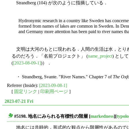
Strandberg (104) が次のように指摘している．
Hydronymic research in a country like Sweden has concerned i
formed from names of lakes are common in Sweden. In Denma
and Germany more attention has been paid to river names tha
文明は大河のもとに現われる．人間の生活は水，とりわ
るのだろう．「名前プロジェクト」 (
name_project
) とし
(
[2023-08-09-1]
)）．
・ Strandberg, Svante. "River Names." Chapter 7 of
The Oxf
Referrer (Inside):
[2023-09-08-1]
[
固定リンク
|
印刷用ページ
]
2023-07-21 Fri
#5198. 地名にみられる有標性の階層
[
markedness
][
typol
■
地名には共時的，形式的な観点から階層性があるのではないか？ 