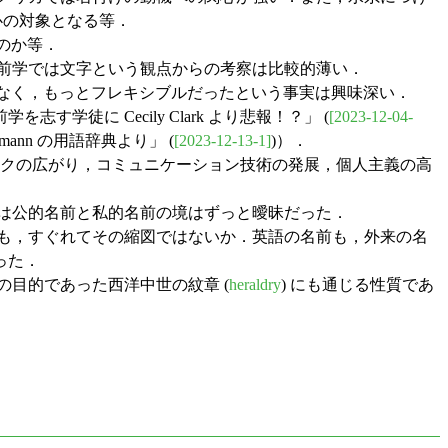
心の対象となる等．
るのか等．
前学では文字という観点からの考察は比較的薄い．
も固定的なものではなく，もっとフレキシブルだったという事実は興味深い．
前学を志す学徒に Cecily Clark より悲報！？」 (
[2023-12-04-
ussmann の用語辞典より」 (
[2023-12-13-1]
)）．
ークの広がり，コミュニケーション技術の発展，個人主義の高
は公的名前と私的名前の境はずっと曖昧だった．
も，すぐれてその縮図ではないか．英語の名前も，外来の名
った．
目的であった西洋中世の紋章 (
heraldry
) にも通じる性質であ