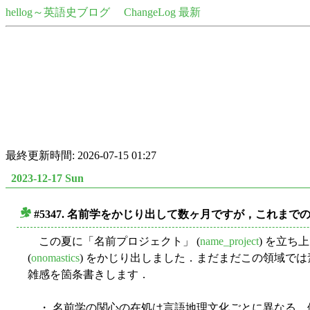
hellog～英語史ブログ
ChangeLog 最新
最終更新時間: 2026-07-15 01:27
2023-12-17 Sun
#5347. 名前学をかじり出して数ヶ月ですが，これまで
■
この夏に「名前プロジェクト」 (
name_project
) を立
(
onomastics
) をかじり出しました．まだまだこの領域では
雑感を箇条書きします．
・ 名前学の関心の在処は言語地理文化ごとに異なる．