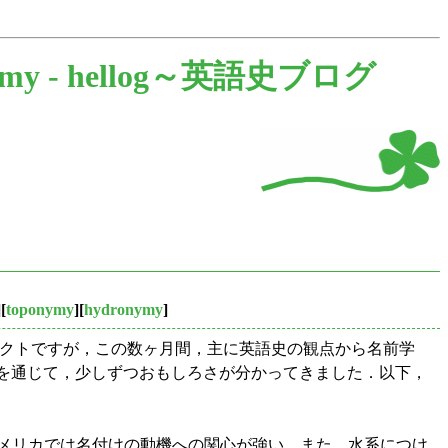
my -
hellog～英語史ブログ
][
toponymy
][
hydronymy
]
ェクトですが，この数ヶ月間，主に英語史の観点から名前学
議論を通じて，少しずつおもしろさが分かってきました．以下，
メリカでは名付けの動機への関心が強い．また，水系につけ