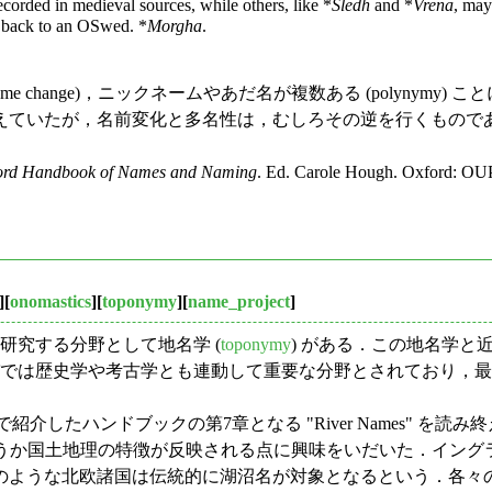
recorded in medieval sources, while others, like *
Sledh
and *
Vrena
, may
 back to an OSwed. *
Morgha
.
 change)，ニックネームやあだ名が複数ある (polynym
えていたが，名前変化と多名性は，むしろその逆を行くもので
ord Handbook of Names and Naming
. Ed. Carole Hough. Oxford: OUP
][
onomastics
][
toponymy
][
name_project
]
研究する分野として地名学 (
toponymy
) がある．この地名学
ッパでは歴史学や考古学とも連動して重要な分野とされており，最古層の河川名を
 で紹介したハンドブックの第7章となる "River Names"
というか国土地理の特徴が反映される点に興味をいだいた．イングラン
のような北欧諸国は伝統的に湖沼名が対象となるという．各々