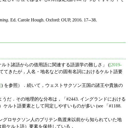
ming
. Ed. Carole Hough. Oxford: OUP, 2016. 17--38.
9. ケルト諸語からの借用語に関連する語源学の難しさ」 (
[2019-
当ててきたが，人名・地名などの固有名詞におけるケルト語要
]
) を参照）．続いて，ウェストサクソン王国の諸王や貴族の
．
．その地理的な分布は，「#2443. イングランドにおける
ルト語要素として同定しやすいものが多い (see 「#1188.
ングロサクソン人のブリテン島渡来以前から知られていた地
は前ケルト語）要素を保持している．