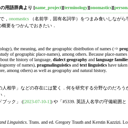
mann の用語辞典より
[
name_project
][
terminology
][
onomastics
][
person
係で，
onomastics
（名前学，固有名詞学）をつまみ食いしながら学んで
の概要をつかんでおきたい．
ymology), the meaning, and the geographic distribution of names (⇒
pro
study of geographic place-names), among others. Because place-names 
about the history of language,
dialect geography
and
language familie
siognomy of names),
pragmalinguistics
and
text linguistics
have taken 
klore, among others) as well as geography and natural history.
names" 「名前の人相学」などの存在には驚く．何を研究する分野
い．
ブック」 (
[2023-07-10-1]
) や「#5339. 英語人名学の守備範囲と
nd Linguistics
. Trans. and ed. Gregory Trauth and Kerstin Kazzizi. L