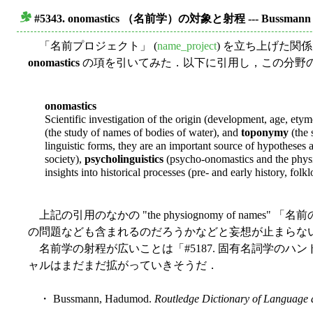
#5343. onomastics （名前学）の対象と射程 --- Buss
■
「名前プロジェクト」 (
name_project
) を立ち上げた関
onomastics
の項を引いてみた．以下に引用し，この分野
onomastics
Scientific investigation of the origin (development, age, et
(the study of names of bodies of water), and
toponymy
(the 
linguistic forms, they are an important source of hypotheses 
society),
psycholinguistics
(psycho-onomastics and the phy
insights into historical processes (pre- and early history, fol
上記の引用のなかの "the physiognomy of 
の問題なども含まれるのだろうかなどと妄想が止まらな
名前学の射程が広いことは「#5187. 固有名詞学のハンド
ャルはまだまだ拡がっていきそうだ．
・ Bussmann, Hadumod.
Routledge Dictionary of Language a