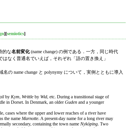
ign
][
semiotics
]
時的な
名前変化
(name change) の例である．一方，同じ時代
名ではなく普通名でいえば，それぞれ「語の置き換え」
，水域名の name change と polynymy について，実例とともに導入
il
by
Kym
,
Writtle
by
Wid
, etc. During a transitional stage of
iddle in Dorset. In Denmark, an older
Guden
and a younger
le, cases where the upper and lower reaches of a river have
has the name
Marnotte
. A present-day name for a long river may
 formally secondary, containing the town name
Nyköping
. Two