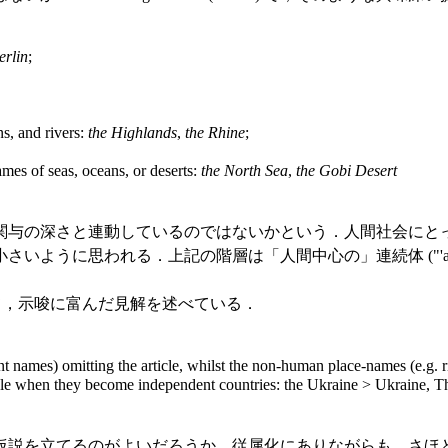
erlin
;
, and rivers:
the Highlands
,
the Rhine
;
es of seas, oceans, or deserts:
the North Sea
,
the Gobi Desert
与の深さと連動しているのではないかという．人間社会にと
る．上記の階層は「人間中心の」連続体 ("'anthropocentric' 
無に関して，示唆に富んだ見解を述べている．
t names) omitting the article, whilst the non-human place-names (e.g. r
rticle when they become independent countries: the Ukraine > Ukraine
説を立てるのがよいだろうか．従属化にありながらも，さほ