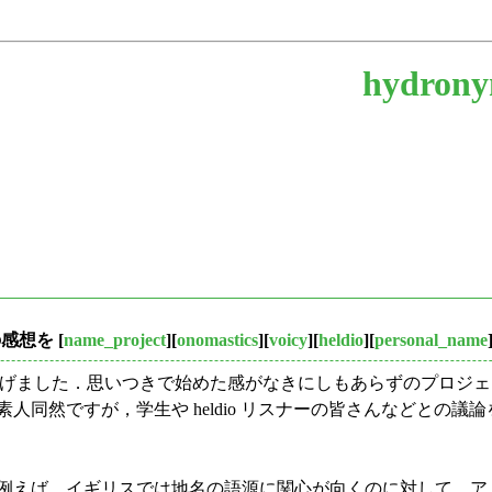
hydrony
の感想を
[
name_project
][
onomastics
][
voicy
][
heldio
][
personal_name
ち上げました．思いつきで始めた感がなきにしもあらずのプロジ
素人同然ですが，学生や heldio リスナーの皆さんなどとの
例えば，イギリスでは地名の語源に関心が向くのに対して，ア