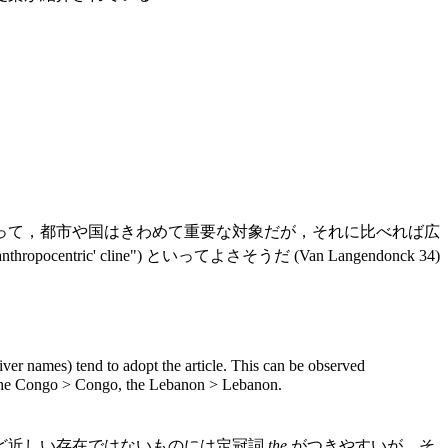
って，都市や国はきわめて重要な対象だが，それに比べれば広
cline") といってよさそうだ (Van Langendonck 34)
iver names) tend to adopt the article. This can be observed
, The Congo > Congo, the Lebanon > Lebanon.
ど近しい存在ではないものには定冠詞
the
がつきやすいが，そ