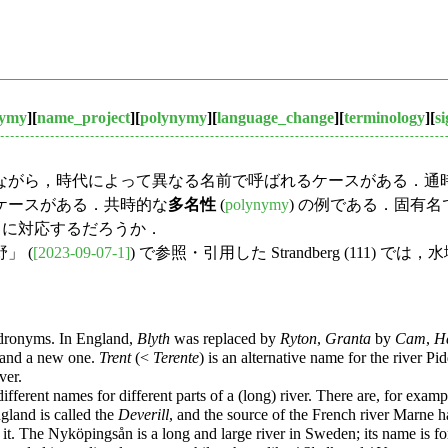
nymy
][
name_project
][
polynymy
][
language_change
][
terminology
][
s
がら，時代によって異なる名前で呼ばれるケースがある．通
ケースがある．共時的な
多名性
(
polynymy
) の例である．固有
onymy) に対応するだろうか．
」 (
[2023-09-07-1]
) で参照・引用した Strandberg (111) では
dronyms. In England,
Blyth
was replaced by
Ryton
,
Granta
by
Cam
,
Ha
 and a new one.
Trent
(<
Terente
) is an alternative name for the river P
ver.
erent names for different parts of a (long) river. There are, for examp
gland is called the
Deverill
, and the source of the French river Marne 
of it. The Nyköpingsån is a long and large river in Sweden; its name is