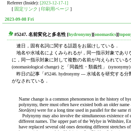
Referrer (Inside):
[2023-12-17-1]
[
固定リンク
|
印刷用ページ
]
2023-09-08 Fri
#5247. 名前変化と多名性
[
hydronymy
][
onomastics
][
topo
■
連日，固有名詞に関する話題をお届けしている．
地名や水域名によくみられるが，同一指示対象でありな
に，同一指示対象に対して複数の名前が与えられている
(onomasiological change) と「同義性・類義性」 (syn
昨日の記事「#5246. hydronymy --- 水域名を研究する分野
がなされている．
Name change is a common phenomenon in the history of hy
polynymy, there must often have existed both an older name
Storå(en)
were for a long time used in parallel for the same ri
Polynymy may also involve the simultaneous existence of diff
different names. The upper part of the Wylye in Wiltshire, En
have replaced several old ones denoting different stretches 