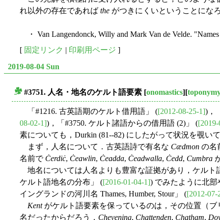
れ以外の存在であれば
the
がつきにくいということにな
・ Van Langendonck, Willy and Mark Van de Velde. "Names 
[
固定リンク
|
印刷用ページ
]
2019-08-04 Sun
#3751. 人名・地名のケルト語要素
[
onomastics
][
toponym
■
「#1216. 古英語期のケルト借用語」 (
[2012-08-25-1]
)，
08-02-1]
)，「#3750. ケルト諸語からの借用語 (2)」 (
[2019-
素についても，Durkin (81--82) にしたがって状況を覗
まず，人名について．古英語詩で有名な
Cædmon
の名前
名前で
Ċerdiċ
,
Ċeawlin
,
Ċeadda
,
Ċeadwalla
,
Ċedd
,
Cumbra
地名については人名よりも豊富な証拠があり，ケルト語要
ケルト語地名の分布」 (
[2016-01-04-1]
) でみたように北
イングランドの河川名 Thames, Humber, Stour」 (
[2012-07-
Kent
がケルト語要素を保っているのは，その位置（ブ
名だったからだろう．
Chevening
,
Chattenden
,
Chatham
,
Dov