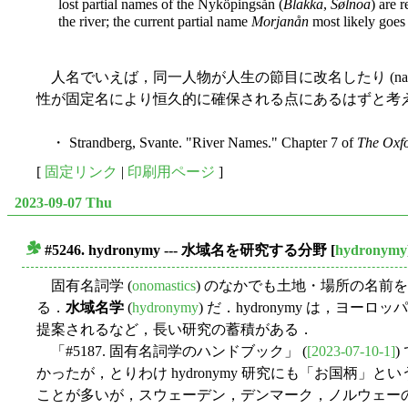
lost partial names of the Nyköpingsån (
Blakka
,
Sølnoa
) are 
the river; the current partial name
Morjanån
most likely goes
人名でいえば，同一人物が人生の節目に改名したり (name
性が固定名により恒久的に確保される点にあるはずと考
・ Strandberg, Svante. "River Names." Chapter 7 of
The Oxf
[
固定リンク
|
印刷用ページ
]
2023-09-07 Thu
#5246. hydronymy --- 水域名を研究する分野
[
hydronymy
■
固有名詞学 (
onomastics
) のなかでも土地・場所の名前を
る．
水域名学
(
hydronymy
) だ．hydronymy は，ヨーロ
提案されるなど，長い研究の蓄積がある．
「#5187. 固有名詞学のハンドブック」 (
[2023-07-10-1]
)
かったが，とりわけ hydronymy 研究にも「お国柄」
ことが多いが，スウェーデン，デンマーク，ノルウェー