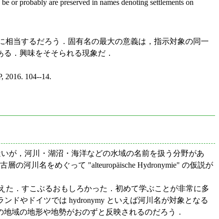
 be or probably are preserved in names denoting settlements on
y) ことに相当するだろう．固有名の最大の意義は，指示対象の同一
ある．興味をそそられる現象だ．
, 2016. 104--14.
と近いが，河川・湖沼・海洋などの水域の名前を扱う分野があ
めぐって "alteuropäische Hydronymie" の仮説が
 を読み終えた．すこぶるおもしろかった．初めて学ぶことが非常に多
ドやドイツでは hydronymy といえば河川名が対象となる
の地域の地形や地勢がおのずと反映されるのだろう．