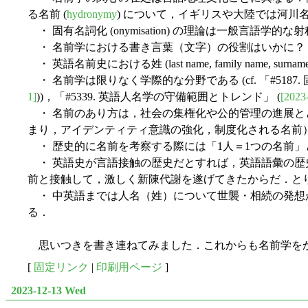
る名前 (
hydronymy
) について，イギリスや大陸では河
・ 固有名詞化 (onymisation) の理論は一般言
・ 名前学における書き言葉（文字）の役割はいかに？
・ 英語名前史における姓 (last name, family n
・ 名前学は限りなく学際的な分野である (cf. 「#5187
1]
))，「#5339. 英語人名学の守備範囲とトレンド」 (
[2023
・ 名前のあり方は，社会の集権化や公的管理の進展とと
まり，アイデンティティ意識の強化，制度化される名前
・ 歴史的に名前を考察する際には「1人＝1つの名前
・ 英語史が言語接触の歴史だとすれば，英語語彙の歴
前と接触して，激しく新陳代謝を遂げてきたからだ．と
・ 中英語までは人名（姓）について世襲・相続の発想
る．
思いつきを書き連ねてみました．これからも名前学を
[
固定リンク
|
印刷用ページ
]
2023-12-13 Wed