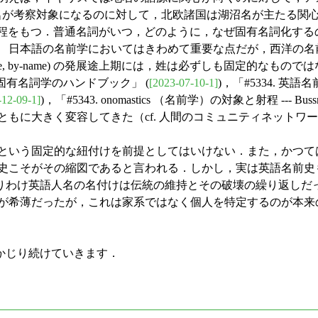
川名が考察対象になるのに対して，北欧諸国は湖沼名が主たる関
語学的な射程をもつ．普通名詞がいつ，どのように，なぜ固有名詞化す
 日本語の名前学においてはきわめて重要な点だが，西洋の名
ame, surname, by-name) の発展途上期には，姓は必ずし
. 固有名詞学のハンドブック」 (
[2023-07-10-1]
)，「#5334. 英語名
-12-09-1]
)，「#5343. onomastics （名前学）の対象と射程 --- B
もに大きく変容してきた（cf. 人間のコミュニティネットワ
）
」という固定的な紐付けを前提としてはいけない．また，かつて
史こそがその縮図であると言われる．しかし，実は英語名前史
りわけ英語人名の名付けは伝統の維持とその破壊の繰り返しだ
が希薄だったが，これは家系ではなく個人を特定するのが本来の
かじり続けていきます．