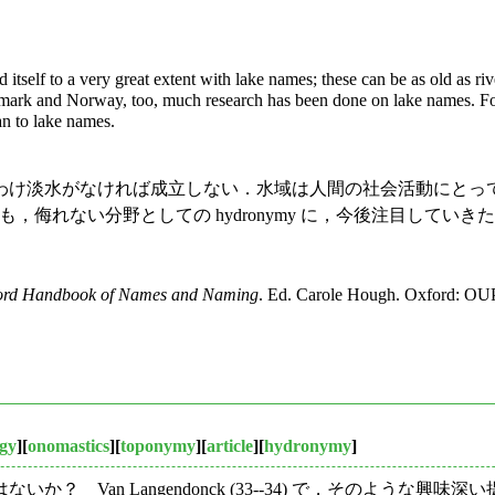
tself to a very great extent with lake names; these can be as old as r
rk and Norway, too, much research has been done on lake names. For 
n to lake names.
け淡水がなければ成立しない．水域は人間の社会活動にとっ
ても，侮れない分野としての hydronymy に，今後注目していきた
ord Handbook of Names and Naming
. Ed. Carole Hough. Oxford: OUP
ogy
][
onomastics
][
toponymy
][
article
][
hydronymy
]
Van Langendonck (33--34) で，そのような興味