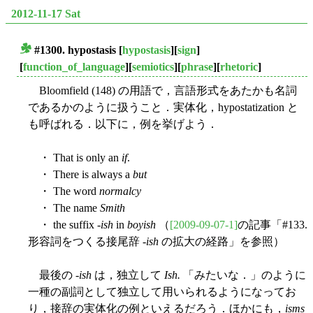
2012-11-17 Sat
#1300.
hypostasis
[
hypostasis
][
sign
]
■
[
function_of_language
][
semiotics
][
phrase
][
rhetoric
]
Bloomfield (148) の用語で，言語形式をあたかも名詞
であるかのように扱うこと．実体化，hypostatization と
も呼ばれる．以下に，例を挙げよう．
・ That is only an
if
.
・ There is always a
but
・ The word
normalcy
・ The name
Smith
・ the suffix -
ish
in
boyish
（
[2009-09-07-1]
の記事「#133.
形容詞をつくる接尾辞 -
ish
の拡大の経路」を参照）
最後の -
ish
は，独立して
Ish.
「みたいな．」のように
一種の副詞として独立して用いられるようになってお
り，接辞の実体化の例といえるだろう．ほかにも，
isms