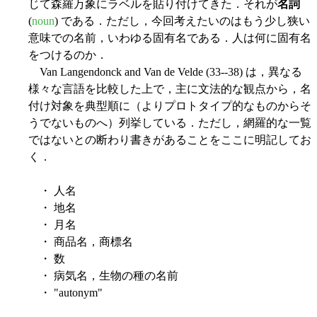
じて森羅万象にラベルを貼り付けてきた．それが
名詞
(
noun
) である．ただし，今回考えたいのはもう少し狭い
意味での名前，いわゆる固有名である．人は何に固有名
をつけるのか．
Van Langendonck and Van de Velde (33--38) は，異なる
様々な言語を比較した上で，主に文法的な観点から，名
付け対象を典型順に（よりプロトタイプ的なものからそ
うでないものへ）列挙している．ただし，網羅的な一覧
ではないとの断わり書きがあることをここに明記してお
く．
・ 人名
・ 地名
・ 月名
・ 商品名，商標名
・ 数
・ 病気名，生物の種の名前
・ "autonym"