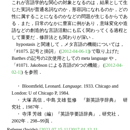
これが言語学的な関心の対象となるのは，結果として生
じた実詞が普通名詞なのか，形容詞になれるのか，どの
性に属することになるのかなどの問題が生じるからであ
る．また，日常のなかに豊富に例があり，意味変化や造
語などの創造的な言語活動にも広く関わってくる過程と
して重要だ．修辞法とも関わりが深い．
hypostasis と関連して，メタ言語の機能については，
「#1075. 記号と掛詞」 (
[2012-04-06-1]
) で取り上げた
Barthes の記号の2次使用としての meta language や，
「#1071. Jakobson による言語の6つの機能」 (
[2012-04-
02-1]
) を参照．
・ Bloomfield, Leonard.
Language
. 1933. Chicago and
London: U of Chicago P, 1984.
・ 大塚 高信，中島 文雄 監修 『新英語学辞典』 研
究社，1987年．
・ 寺澤 芳雄（編）『英語学要語辞典』，研究社，
2002年．298--99頁．
Referrer (Inside):
[2023-07-15-1]
[2017-01-12-1]