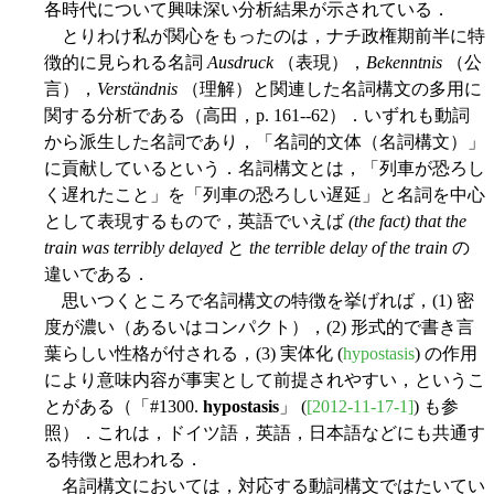
各時代について興味深い分析結果が示されている．
とりわけ私が関心をもったのは，ナチ政権期前半に特
徴的に見られる名詞
Ausdruck
（表現），
Bekenntnis
（公
言），
Verständnis
（理解）と関連した名詞構文の多用に
関する分析である（高田，p. 161--62）．いずれも動詞
から派生した名詞であり，「名詞的文体（名詞構文）」
に貢献しているという．名詞構文とは，「列車が恐ろし
く遅れたこと」を「列車の恐ろしい遅延」と名詞を中心
として表現するもので，英語でいえば
(the fact) that the
train was terribly delayed
と
the terrible delay of the train
の
違いである．
思いつくところで名詞構文の特徴を挙げれば，(1) 密
度が濃い（あるいはコンパクト），(2) 形式的で書き言
葉らしい性格が付される，(3) 実体化 (
hypostasis
) の作用
により意味内容が事実として前提されやすい，というこ
とがある（「#1300.
hypostasis
」 (
[2012-11-17-1]
) も参
照）．これは，ドイツ語，英語，日本語などにも共通す
る特徴と思われる．
名詞構文においては，対応する動詞構文ではたいてい