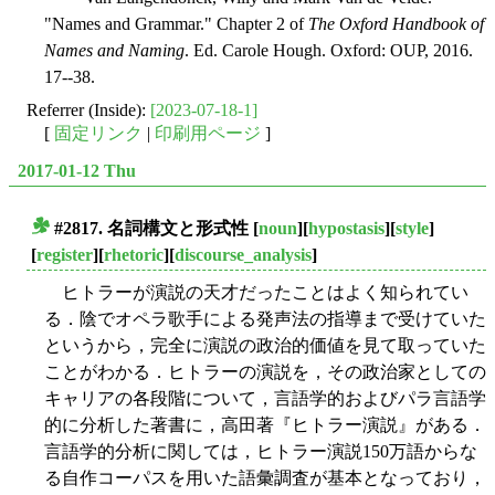
"Names and Grammar." Chapter 2 of
The Oxford Handbook of
Names and Naming
. Ed. Carole Hough. Oxford: OUP, 2016.
17--38.
Referrer (Inside):
[2023-07-18-1]
[
固定リンク
|
印刷用ページ
]
2017-01-12 Thu
#2817. 名詞構文と形式性
[
noun
][
hypostasis
][
style
]
■
[
register
][
rhetoric
][
discourse_analysis
]
ヒトラーが演説の天才だったことはよく知られてい
る．陰でオペラ歌手による発声法の指導まで受けていた
というから，完全に演説の政治的価値を見て取っていた
ことがわかる．ヒトラーの演説を，その政治家としての
キャリアの各段階について，言語学的およびパラ言語学
的に分析した著書に，高田著『ヒトラー演説』がある．
言語学的分析に関しては，ヒトラー演説150万語からな
る自作コーパスを用いた語彙調査が基本となっており，