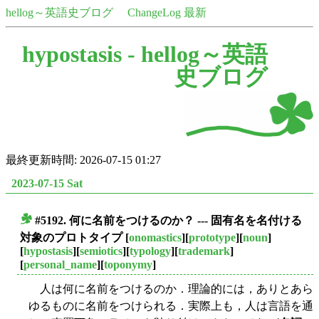
hellog～英語史ブログ
ChangeLog 最新
hypostasis -
hellog～英語
史ブログ
最終更新時間: 2026-07-15 01:27
2023-07-15 Sat
#5192. 何に名前をつけるのか？ --- 固有名を名付ける
■
対象のプロトタイプ
[
onomastics
][
prototype
][
noun
]
[
hypostasis
][
semiotics
][
typology
][
trademark
]
[
personal_name
][
toponymy
]
人は何に名前をつけるのか．理論的には，ありとあら
ゆるものに名前をつけられる．実際上も，人は言語を通