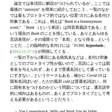
論文では各項目に解説がつけられているが，ここでは
最後の "autonym" を簡単に紹介しておこう．一覧のなか
では最もプロトタイプ的ではない位置づけにある名付け
対象である．これは，例えば "
Bank
is a homonymous
word." 「
Bank
（という単語）は同音異義語である」と
いう場合の
Bank
のことを指している．ありとあらゆる
言語表現が，その場限りで「名前」となり得る，という
ことだ．この臨時的な名付けには「#1300.
hypostasis
」
(
[2012-11-17-1]
) が関係してくる．
一覧の下から2番目にある病気名などは，名付け対象
としてのプロトタイプ性が低いので，言語によっては固
有名を与えられず，あくまで普通名詞として通っている
にすぎない，というケースもある．確かに
Covid-19
は
固有名詞ぽいが，ただの風邪
cold
は普通名詞ぽい．何
に固有名をつけるのかという問題については，通言語学
的に傾向はあるものの，あくまでプロトタイプとして考
える必要があるということだろう．
・ Van Langendonck, Willy and Mark Van de Velde.