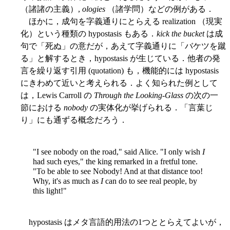
（諸諸の主義）,
ologies
（諸学問）などの例がある．
ほかに，成句を字義通りにとらえる realization （現実
化）という種類の hypostasis もある．
kick the bucket
は成
句で「死ぬ」の意だが，あえて字義通りに「バケツを蹴
る」と解するとき，hypostasis が生じている．他者の発
言を繰り返す引用 (quotation) も，機能的には hypostasis
にきわめて近いと考えられる．よく知られた例として
は，Lewis Carroll の
Through the Looking-Glass
の次の一
節における
nobody
の実体化が挙げられる．「言葉じ
り」にも通ずる概念だろう．
"I see nobody on the road," said Alice. "I only wish
I
had such eyes," the king remarked in a fretful tone.
"To be able to see Nobody! And at that distance too!
Why, it's as much as
I
can do to see real people, by
this light!"
hypostasis はメタ言語的用法の1つととらえてよいが，