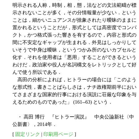
明示される人称，時制，相，態，法などの文法範疇が標
示されないことが多く，その分情報量が少ない．という
ことは，細かいニュアンスが捨象されたり曖昧のままに
置かれるということだが，形式としては高密度でコンパ
クト，かつ格式張った響きを有するので，内容と形式の
間に不安定なギャップが生まれる．外見はしっかりして
いそうで中身は曖昧，というつかみ所のないカプセルと
化す．それを使用者は「悪用」することができるという
わけだ．政治家や役人が名詞構文をレトリックとして好
んで使う所以である．
高田の分析によれば，ヒトラーの場合には「このよう
な形式性，書きことばらしさは，ナチ
政権期前半におい
てさまざまな国家的行事における演説に荘厳な印象を与
えるためのものであった」 (161--63) という．
・ 高田 博行 『ヒトラー演説』 中央公論新社〈中
公新書〉，2014年．
[
固定リンク
|
印刷用ページ
]