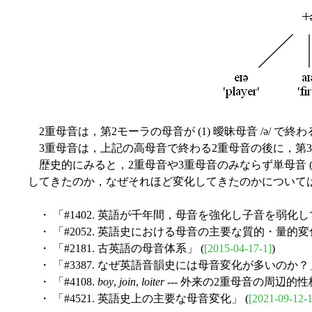
2重母音は，第2モーラの母音が (1) 曖昧母音 /ə/ で終わ
3重母音は，上記の高母音で終わる2重母音の後に，第3モ
歴史的にみると，2重母音や3重母音のみならず単母音 
してきたのか，なぜそれほど変化してきたのかについて
・ 「#1402. 英語が千年間，母音を強化し子音を弱化し
・ 「#2052. 英語史における母音の主要な質的・量的変化
・ 「#2181. 古英語の母音体系」 (
[2015-04-17-1]
)
・ 「#3387. なぜ英語音韻史には母音変化が多いのか？」
・ 「#4108.
boy
,
join
,
loiter
--- 外来の2重母音の周辺的性格
・ 「#4521. 英語史上の主要な母音変化」 (
[2021-09-12-1