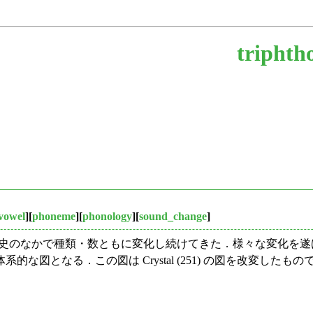
triphth
vowel
][
phoneme
][
phonology
][
sound_change
]
，歴史のなかで種類・数ともに変化し続けてきた．様々な変化を遂
図となる．この図は Crystal (251) の図を改変したもの