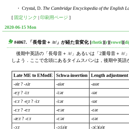
・ Crystal, D.
The Cambridge Encyclopedia of the English 
[
固定リンク
|
印刷用ページ
]
2020-06-15 Mon
#4067. 「長母音＋ /r/」が経た音変化
[
rhotic
][
r
][
vowel
][
d
■
後期中英語の「長母音＋ /r/」あるいは「2重母音＋ /r
しよう．ここで念頭にあるタイムスパンは，後期中英語から
Late ME to EModE
Schwa-insertion
Length adjustment
-əir ? -ʌir
-aiər
-aɪər
-eː̝r ? -iːr
-iːər
-ɪər
-ɛːr ? -e̝ːr ? -iːr
-iːər
-ɪər
-ɛːr ? -eːr
-eːər
-ɛər
-æːr ? -ɛːr
-ɛːər
-ɛər
-ɔːr
-ɔː(ə)r
-ɔ(ː)(ə)r