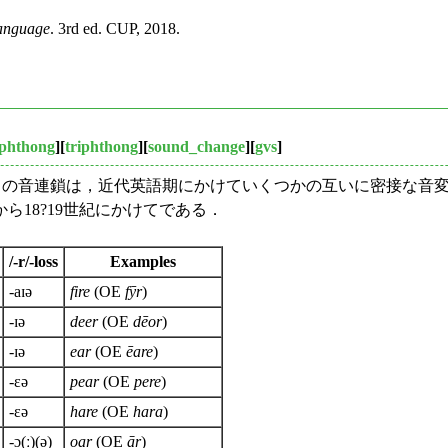
Language
. 3rd ed. CUP, 2018.
iphthong
][
triphthong
][
sound_change
][
gvs
]
/」の音連鎖は，近代英語期にかけていくつかの互いに密接な音変化を経
18?19世紀にかけてである．
/-r/-loss
Examples
-aɪə
fire
(OE
fȳr
)
-ɪə
deer
(OE
dēor
)
-ɪə
ear
(OE
ēare
)
-ɛə
pear
(OE
pere
)
-ɛə
hare
(OE
hara
)
-ɔ(ː)(ə)
oar
(OE
ār
)