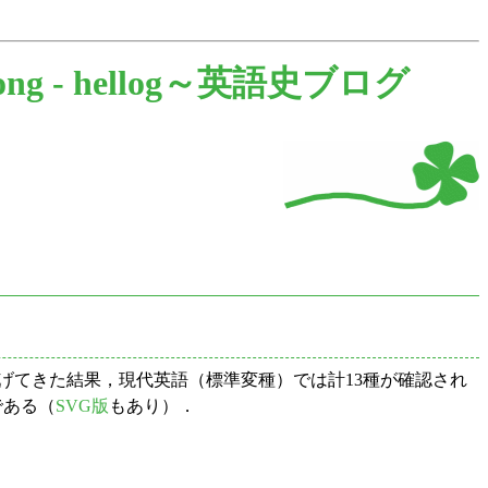
ong -
hellog～英語史ブログ
げてきた結果，現代英語（標準変種）では計13種が確認され
である（
SVG版
もあり）．