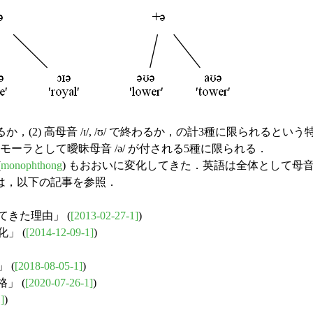
るか，(2) 高母音 /ɪ/, /ʊ/ で終わるか，の計3種に限られるとい
ーラとして曖昧母音 /ə/ が付される5種に限られる．
(
monophthong
) もおおいに変化してきた．英語は全体として母
は，以下の記事を参照．
てきた理由」 (
[2013-02-27-1]
)
」 (
[2014-12-09-1]
)
 (
[2018-08-05-1]
)
」 (
[2020-07-26-1]
)
]
)