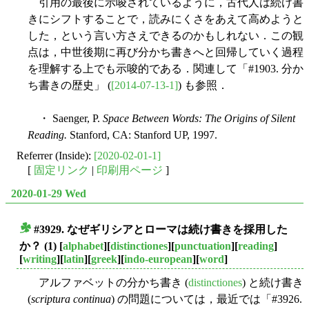
引用の最後に示唆されているように，古代人は続け書
きにシフトすることで，読みにくさをあえて高めようと
した，という言い方さえできるのかもしれない．この観
点は，中世後期に再び分かち書きへと回帰していく過程
を理解する上でも示唆的である．関連して「#1903. 分か
ち書きの歴史」 (
[2014-07-13-1]
) も参照．
・ Saenger, P.
Space Between Words: The Origins of Silent
Reading.
Stanford, CA: Stanford UP, 1997.
Referrer (Inside):
[2020-02-01-1]
[
固定リンク
|
印刷用ページ
]
2020-01-29 Wed
#3929. なぜギリシアとローマは続け書きを採用した
■
か？ (1)
[
alphabet
][
distinctiones
][
punctuation
][
reading
]
[
writing
][
latin
][
greek
][
indo-european
][
word
]
アルファベットの分かち書き (
distinctiones
) と続け書き
(
scriptura continua
) の問題については，最近では「#3926.