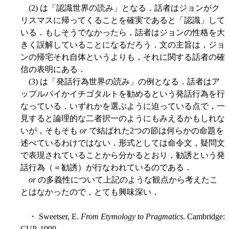
(2) は「認識世界の読み」となる．話者はジョンがク
リスマスに帰ってくることを確実であると「認識」して
いる．もしそうでなかったら，話者はジョンの性格を大
きく誤解していることになるだろう．文の主旨は，ジョ
ンの帰宅それ自体というよりも，それに関する話者の確
信の表明にある．
(3) は「発話行為世界の読み」の例となる．話者はア
ップルパイかイチゴタルトを勧めるという発話行為を行
なっている．いずれかを選ぶように迫っている点で，一
見すると論理的な二者択一のようにもみえるかもしれな
いが，そもそも
or
で結ばれた2つの節は何らかの命題を
述べているわけではない．形式としては命令文，疑問文
で表現されていることから分かるとおり，勧誘という発
話行為（＝勧誘）が行なわれているのである．
or
の多義性について上記のような観点から考えたこ
とはなかったので，とても興味深い．
・ Sweetser, E.
From Etymology to Pragmatics
. Cambridge:
CUP, 1990.