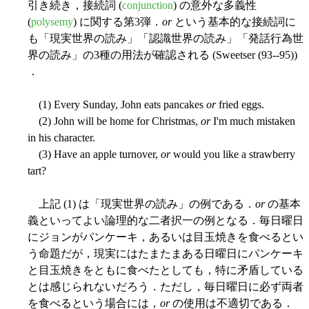
引き続き，接続詞 (
conjunction
) の意外な多義性
(
polysemy
) に関する第3弾．
or
という基本的な接続詞に
も「現実世界の読み」「認識世界の読み」「発話行為世
界の読み」の3種の用法が確認される (Sweetser (93--95))
．
(1) Every Sunday, John eats pancakes
or
fried eggs.
(2) John will be home for Christmas,
or
I'm much mistaken
in his character.
(3) Have an apple turnover,
or
would you like a strawberry
tart?
上記 (1) は「現実世界の読み」の例である．
or
の基本
義といってよい論理的な二者択一の例となる．毎日曜日
にジョンがパンケーキ，あるいは目玉焼きを食べるとい
う命題だが，現実にはたまたまある日曜日にパンケーキ
と目玉焼きをともに食べたとしても，特に矛盾している
とは感じられないだろう．ただし，毎日曜日に必ず両者
を食べるという場合には，
or
の使用は不適切である．