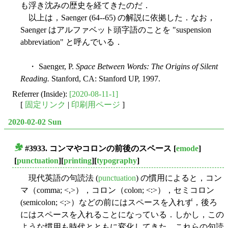
も浮き沈みの歴史を経てきたのだ．
以上は，Saenger (64--65) の解説に依拠した．なお，
Saenger はアルファベット頭字語のことを "suspension
abbreviation" と呼んでいる．
・ Saenger, P.
Space Between Words: The Origins of Silent
Reading.
Stanford, CA: Stanford UP, 1997.
Referrer (Inside):
[2020-08-11-1]
[
固定リンク
|
印刷用ページ
]
2020-02-02 Sun
#3933. コンマやコロンの前後のスペース
[
emode
]
■
[
punctuation
][
printing
][
typography
]
現代英語の句読法 (
punctuation
) の慣用によると，コン
マ（comma; <,>），コロン（colon; <:>），セミコロン
(semicolon; <;>）などの前にはスペースを入れず，後ろ
にはスペースを入れることになっている．しかし，この
ような慣用も時代とともに変化してきた．これらの句読