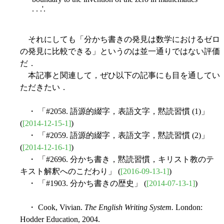
. . .'.
それにしても「分かち書きの発見は数学におけるゼロ
の発見に比較できる」というのは並一通りではない評価
だ．
本記事と関連して，ぜひ以下の記事にも目を通してい
ただきたい．
・ 「#2058. 語源的綴字，表語文字，黙読習慣 (1)」
(
[2014-12-15-1]
)
・ 「#2059. 語源的綴字，表語文字，黙読習慣 (2)」
(
[2014-12-16-1]
)
・ 「#2696. 分かち書き，黙読習慣，キリスト教のテ
キスト解釈へのこだわり」 (
[2016-09-13-1]
)
・ 「#1903. 分かち書きの歴史」 (
[2014-07-13-1]
)
・ Cook, Vivian.
The English Writing System.
London:
Hodder Education, 2004.