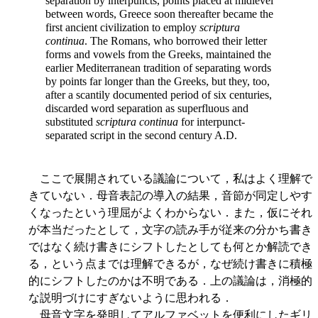
separation by interpuncts, points
placed at midlevel
between words, Greece soon thereafter became the
first ancient civilization to employ
scriptura
continua
. The Romans, who borrowed their letter
forms and vowels from the Greeks, maintained the
earlier Mediterranean tradition of separating words
by points far longer than the Greeks, but they, too,
after a scantily documented period of six centuries,
discarded word separation as superfluous and
substituted
scriptura continua
for interpunct-
separated script in the second century A.D.
ここで展開されている議論について，私はよく理解で
きていない．母音表記の導入の結果，音節が同定しやす
くなったという理屈がよくわからない．また，仮にそれ
が本当だったとして，文字の読み手が従来の分かち書き
ではなく続け書きにシフトしたとしても何とか解読でき
る，という点までは理解できるが，なぜ続け書きに積極
的にシフトしたのかは不明である．上の議論は，消極的
な説明づけにすぎないように思われる．
母音文字を発明してアルファベットを便利にしたギリ