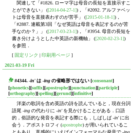
関連して「#1826. ローマ字は母音の長短を直接示すこ
とができない」 (
[2014-04-27-1]
)，「#2092. アルファベッ
トは母音を直接表わすのが苦手」 (
[2015-01-18-1]
)，
「#2887. 連載第3回「なぜ英語は母音を表記するのが苦
手なのか？」」 (
[2017-03-23-1]
)，「#3954. 母音の長短を
書き分けようとした中英語の新機軸」 (
[2020-02-23-1]
)
を参照．
[
固定リンク
|
印刷用ページ
]
2021-03-19 Fri
#4344. -
in'
は -
ing
の省略形ではない
[
consonant
]
■
[
phonetics
][
suffix
][
apostrophe
][
punctuation
][
participle
]
[
orthography
][
spelling
][
gerund
][
infinitive
]
洋楽の歌詞を含め英語の詩を読んでいると，現在分詞
語尾 -
ing
の代わりに -
in'
を見かけることがある．口語
的，俗語的な発音を表記する際にも，しばしば -
in'
に出
会う．アポストロフィ (
apostrophe
) が用いられているこ
ともあり，直感的にいえばインフォーマルな発音で -
ing