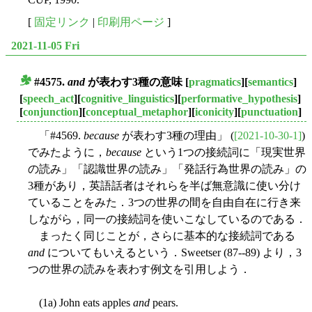
[
固定リンク
|
印刷用ページ
]
2021-11-05 Fri
#4575.
and
が表わす3種の意味
[
pragmatics
][
semantics
]
■
[
speech_act
][
cognitive_linguistics
][
performative_hypothesis
]
[
conjunction
][
conceptual_metaphor
][
iconicity
][
punctuation
]
「#4569.
because
が表わす3種の理由」 (
[2021-10-30-1]
)
でみたように，
because
という1つの接続詞に「現実世界
の読み」「認識世界の読み」「発話行為世界の読み」の
3種があり，英語話者はそれらを半ば無意識に使い分け
ていることをみた．3つの世界の間を自由自在に行き来
しながら，同一の接続詞を使いこなしているのである．
まったく同じことが，さらに基本的な接続詞である
and
についてもいえるという．Sweetser (87--89) より，3
つの世界の読みを表わす例文を引用しよう．
(1a) John eats apples
and
pears.