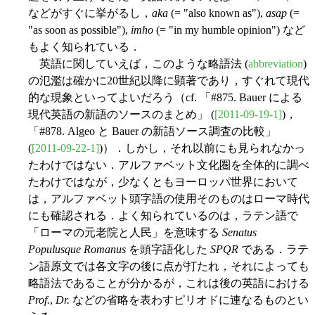
などがすぐに挙がるし，
aka
(= "also known as"),
asap
(=
"as soon as possible"),
imho
(= "in my humble opinion") など
もよく知られている．
英語に関していえば，このような略語法 (
abbreviation
)
の氾濫は確かに20世紀以降に顕著であり，すぐれて現代
的な現象といってよいだろう（cf. 「#875. Bauer による
現代英語の新語のソースのまとめ」 (
[2011-09-19-1]
)，
「#878. Algeo と Bauer の新語ソース調査の比較」
(
[2011-09-22-1]
)）．しかし，それ以前にも見られなかっ
たわけではない．アルファベット文化圏を全体的に調べ
たわけではなが，少なくともヨーロッパ世界において
は，アルファベット頭字語の使用そのものはローマ時代
にも確認される．よく知られているのは，ラテン語で
「ローマの元老院と人民」を意味する
Senatus
Populusque Romanus
を頭字語化した
SPQR
である．ラテ
ン語原文では各文字の後に点が打たれ，それによっても
略語法であることが分かるが，これは後の英語における
Prof.
,
Dr.
などの省略を表わすピリオドに連なるものとい