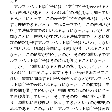
える．
アルファベット頭字語には，1文字で1語を表わせると
いう便利さがある．とりわけ漢字の利点をよく知ってい
る私たちにとって，この表語文字特有の便利さは，たや
すく理解できるだろう．古代ローマでも，この便利さが
昂じて法律文書で多用されるようになったようだが，皮
肉なことに，厳密さが要求される法律文書で，ときに複
数の解釈を許すアルファベット頭字語はふさわしくない
と判断され，結局は帝国により使用が禁止されることに
なった．この影響が持続したのか，その後10世紀までア
ルファベット頭字語は冬の時代を迎えることになった．
しかし，10世紀になると復活の兆しを示しだした．と
りわけ11--12世紀には，頭文字を用いた記憶術の発展に
伴い，聖書に関係する用語や固有人名などがアルファベ
ット頭字語で表現されるようになった．この慣習は，中
世後期を通じて続いたが，初期刊本時代の終わりに至っ
て再び衰退していった．そしてその後，先に述べた通
り，20世紀に再び復活・拡大してきたというのが歴史の
流れである．このように，アルファベット頭字語は何度