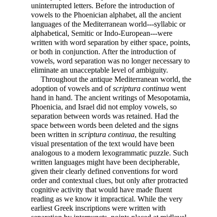
uninterrupted letters. Before the introduction of
vowels to the Phoenician alphabet, all the ancient
languages of the Mediterranean world---syllabic or
alphabetical, Semitic or Indo-European---were
written with word separation by either space, points,
or both in conjunction. After the introduction of
vowels, word separation was no longer necessary to
eliminate an unacceptable level of ambiguity.
Throughout the antique Mediterranean world, the
adoption of vowels and of
scriptura continua
went
hand in hand. The ancient writings of Mesopotamia,
Phoenicia, and Israel did not employ vowels, so
separation between words was retained. Had the
space between words been deleted and the signs
been written in
scriptura continua
, the resulting
visual presentation of the text would have been
analogous to a modern lexogrammatic puzzle. Such
written languages might have been decipherable,
given their clearly defined conventions for word
order and contextual clues, but only after protracted
cognitive activity that would have made fluent
reading as we know it impractical. While the very
earliest Greek inscriptions were written with