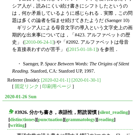
シア人が，読みにくい続け書きにシフトしたというの
は，何か矛盾しているように感じられる．実際，この問
題は多くの論者を悩ませ続けてきたようだ (Saenger 10)
ギリシア人による母音文字の導入という文字史上の画
期的な出来事については，「#423. アルファベットの歴
史」 (
[2010-06-24-1]
) や「#2092. アルファベットは母音
を直接表わすのが苦手」 (
[2015-01-18-1]
) を参照．
・ Saenger, P.
Space Between Words: The Origins of Silent
Reading.
Stanford, CA: Stanford UP, 1997.
Referrer (Inside):
[2020-02-01-1]
[2020-01-30-1]
[
固定リンク
|
印刷用ページ
]
2020-01-26 Sun
#3926. 分かち書き，表語性，黙読習慣
[
silent_reading
]
■
[
distinctiones
][
punctuation
][
grammatology
][
reading
]
[
writing
]