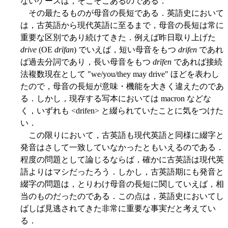
ないケースは，そこそこあるのである．
その最たるものが母音の長短である．英語史において
は，古英語から現代英語に至るまで，母音の長短は常に
重要な区別であり続けてきた．例えば昨日取り上げた
drive
(OE
drīfan
) でいえば，短い母音をもつ
drifen
であれ
ば過去分詞であり，長い母音をもつ
drīfen
であれば接続
法複数現在として "we/you/they may drive" ほどを表わし
たので，母音の長短が意味・機能を大きく違えたのであ
る．しかし，現存する写本においては macron などな
く，いずれも <drifen> と綴られていたことに気をつけた
い．
この限りにおいて，古英語も現代英語と同様に綴字と
発音はさして一致していなかったともいえるのである．
程度の問題として論じるならば，確かに古英語は現代英
語よりはマシだったろう．しかし，古英語期にも発音と
綴字の問題は，とりわけ母音の長短に関していえば，相
当のものだったのである．この点は，英語史においてし
ばしば見逃されてきた非常に重要な事実だと考えてい
る．