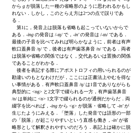
から
g
が脱落した一種の省略形のように思われるかもし
れない．しかし，このとらえ方は2つの点で誤りであ
る．
第1に，発音上は脱落も省略も起こっていないからで
ある．-
ing
の発音は /-ɪŋ/ で，-
in'
の発音は /-ɪn/ である．
最後の子音を比べてみれば明らかなように，前者は有声
軟口蓋鼻音 /ŋ/ で，後者は有声歯茎鼻音 /n/ である．両者
は脱落や省略の関係ではなく，交代あるいは置換の関係
であることがわかる．
後者を表記する際にアポストロフィの用いられるのが
勘違いのもとなわけだが，ここには正書法上やむを得な
い事情がある．有声軟口蓋鼻音 /ŋ/ は1音でありながらも
典型的に <ng> と2文字で綴られる一方，有声歯茎鼻音
/n/ は単純に <n> 1文字で綴られるのが通例だからだ．両
綴字を比べれば，-
ing
から <g> が脱落・省略して -
in'
が
生じたようにみえる．「堕落」した発音では語形の一部
の「脱落」が起こりやすいという直感も働き，-
in'
が省
略形として解釈されやすいのだろう．表記上は確かに脱