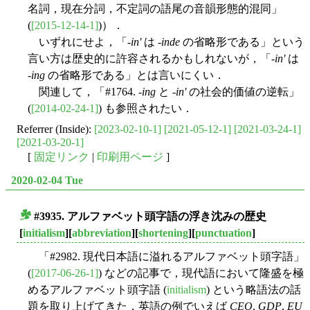
名詞，現在分詞，不定詞の語尾の音韻形態的混同」
(
[2015-12-14-1]
)）．
いずれにせよ，「-
in'
は -
inde
の省略形である」という
言い方は歴史的に許容されるかもしれないが，「-
in'
は
-
ing
の省略形である」とは言いにくい．
関連して，「#1764. -
ing
と -
in'
の社会的価値の逆転」
(
[2014-02-24-1]
) も参照されたい．
Referrer (Inside):
[2023-02-10-1]
[2021-05-12-1]
[2021-03-24-1]
[2021-03-20-1]
[
固定リンク
|
印刷用ページ
]
2020-02-04 Tue
#3935. アルファベット頭字語の浮き沈みの歴史
■
[
initialism
][
abbreviation
][
shortening
][
punctuation
]
「#2982. 現代日本語に溢れるアルファベット頭字語」
(
[2017-06-26-1]
) などの記事で，現代語において隆盛を極
めるアルファベット頭字語 (
initialism
) という略語法の話
題を取り上げてきた．英語の例でいえば
CEO
,
GDP
,
EU