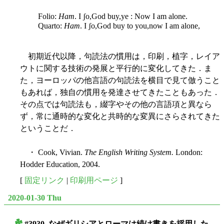
Folio:
Ham
. I ʃo,God buy,ye : Now I am alone.
Quarto:
Ham
. I ʃo,God buy to you,now I am alone,
初期近代以降，句読法の慣用は，印刷，植字，レイア
ウトに関する技術の発展と平行的に変化してきた．ま
た，ヨーロッパの他言語の句読法を横目で見て倣うこと
もあれば，独自の慣用を発達させてきたこともあった．
その点では句読法も，綴字やその他の言語項と異なら
ず，常に通時的な変化と共時的な変異にさらされてきた
ということだ．
・ Cook, Vivian.
The English Writing System.
London:
Hodder Education, 2004.
[
固定リンク
|
印刷用ページ
]
2020-01-30 Thu
#3930. なぜギリシアとローマは続け書きを採用した