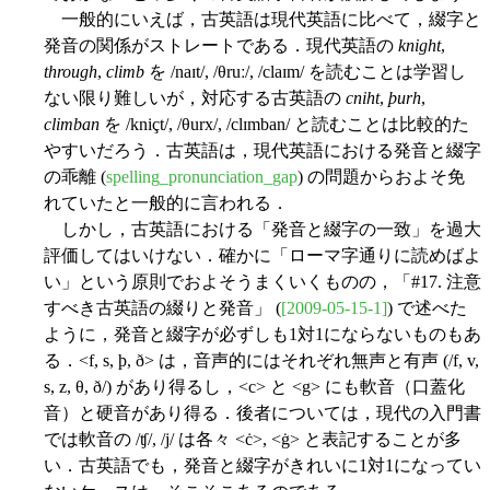
一般的にいえば，古英語は現代英語に比べて，綴字と
発音の関係がストレートである．現代英語の
knight
,
through
,
climb
を /naɪt/, /θruː/, /claɪm/ を読むことは学習し
ない限り難しいが，対応する古英語の
cniht
,
þurh
,
climban
を /kniçt/, /θurx/, /clɪmban/ と読むことは比較的た
やすいだろう．古英語は，現代英語における発音と綴字
の乖離 (
spelling_pronunciation_gap
) の問題からおよそ免
れていたと一般的に言われる．
しかし，古英語における「発音と綴字の一致」を過大
評価してはいけない．確かに「ローマ字通りに読めばよ
い」という原則でおよそうまくいくものの，「#17. 注意
すべき古英語の綴りと発音」 (
[2009-05-15-1]
) で述べた
ように，発音と綴字が必ずしも1対1にならないものもあ
る．<f, s, þ, ð> は，音声的にはそれぞれ無声と有声 (/f, v,
s, z, θ, ð/) があり得るし，<c> と <g> にも軟音（口蓋化
音）と硬音があり得る．後者については，現代の入門書
では軟音の /ʧ/, /j/ は各々 <ċ>, <ġ> と表記することが多
い．古英語でも，発音と綴字がきれいに1対1になってい