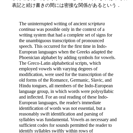
表記と続け書きの間には密接な関係があるという．
The uninterrupted writing of ancient
scriptura
continua
was possible only in the context of a
writing system that had a complete set of signs for
the unambiguous transcription of pronounced
speech. This occurred for the first time in Indo-
European languages when the Greeks adapted the
Phoenician alphabet by adding symbols for vowels.
The Greco-Latin alphabetical scripts, which
employed vowels with varying degrees of
modification, were used for the transcription of the
old forms of the Romance, Germanic, Slavic, and
Hindu tongues, all members of the Indo-European
language group, in which words were polysyllabic
and inflected. For an oral reading of these Indo-
European languages, the reader's immediate
identification of words was not essential, but a
reasonably swift identification and parsing of
syllables was fundamental. Vowels as necessary and
sufficient codes for sounds permitted the reader to
identify syllables swiftly within rows of