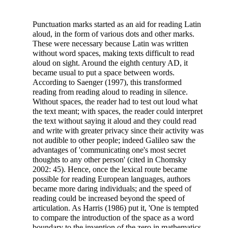
Punctuation marks started as an aid for reading Latin
aloud, in the form of various dots and other marks.
These were necessary because Latin was written
without word
spaces, making texts difficult to read
aloud on sight. Around the eighth century AD, it
became usual to put a space between words.
According to Saenger (1997), this transformed
reading from reading aloud to reading in silence.
Without spaces, the reader had to test out loud what
the text meant; with spaces, the reader could interpret
the text without saying it aloud and they could read
and write with greater privacy since their activity was
not audible to other people; indeed Galileo saw the
advantages of 'communicating one's most secret
thoughts to any other person' (cited in Chomsky
2002: 45). Hence, once the lexical route became
possible for reading European languages, authors
became more daring individuals; and the speed of
reading could be increased beyond the speed of
articulation. As Harris (1986) put it, 'One is tempted
to compare the introduction of the space as a word
boundary to the invention of the zero in mathematics