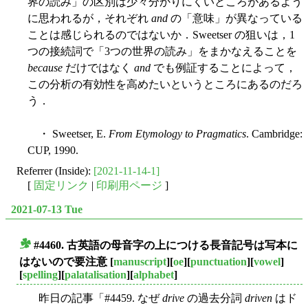
界の読み」の区別は少々分かりにくいところがあるよう
に思われるが，それぞれ
and
の「意味」が異なっている
ことは感じられるのではないか．Sweetser の狙いは，1
つの接続詞で「3つの世界の読み」をまかなえることを
because
だけではなく
and
でも例証することによって，
この分析の有効性を高めたいというところにあるのだろ
う．
・ Sweetser, E.
From Etymology to Pragmatics
. Cambridge:
CUP, 1990.
Referrer (Inside):
[2021-11-14-1]
[
固定リンク
|
印刷用ページ
]
2021-07-13 Tue
#4460. 古英語の母音字の上につける長音記号は写本に
■
はないので要注意
[
manuscript
][
oe
][
punctuation
][
vowel
]
[
spelling
][
palatalisation
][
alphabet
]
昨日の記事「#4459. なぜ
drive
の過去分詞
driven
はド