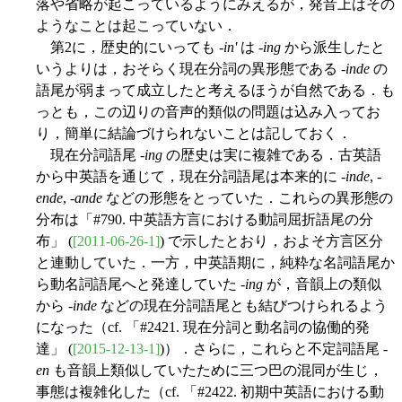
落や省略が起こっているようにみえるが，発音上はその
ようなことは起こっていない．
第2に，歴史的にいっても -
in'
は -
ing
から派生したと
いうよりは，おそらく現在分詞の異形態である -
inde
の
語尾が弱まって成立したと考えるほうが自然である．も
っとも，この辺りの音声的類似の問題は込み入ってお
り，簡単に結論づけられないことは記しておく．
現在分詞語尾 -
ing
の歴史は実に複雑である．古英語
から中英語を通じて，現在分詞語尾は本来的に -
inde
, -
ende
, -
ande
などの形態をとっていた．これらの異形態の
分布は「#790. 中英語方言における動詞屈折語尾の分
布」 (
[2011-06-26-1]
) で示したとおり，およそ方言区分
と連動していた．一方，中英語期に，純粋な名詞語尾か
ら動名詞語尾へと発達していた -
ing
が，音韻上の類似
から -
inde
などの現在分詞語尾とも結びつけられるよう
になった（cf. 「#2421. 現在分詞と動名詞の協働的発
達」 (
[2015-12-13-1]
)）．さらに，これらと不定詞語尾 -
en
も音韻上類似していたために三つ巴の混同が生じ，
事態は複雑化した（cf. 「#2422. 初期中英語における動