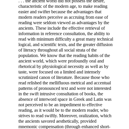
. . . the ancient world did not possess the desire,
characteristic of the modern age, to make reading
easier and swifter because the advantages that
modern readers perceive as accruing from ease of
reading were seldom viewed as advantages by the
ancients. These include the effective retrieval of
information in reference consultation, the ability to
read with minimum difficulty a great many technical
logical, and scientific texts, and the greater diffusion
of literacy throughout all social strata of the
population. We know that the reading habits of the
ancient world, which were profoundly oral and
rhetorical by physiological necessity as well as by
taste, were focused on a limited and intensely
scrutinized canon of literature. Because those who
read relished the mellifluous metrical and accentual
patterns of pronounced text and were not interested
in the swift intrusive consultation of books, the
absence of interword space in Greek and Latin was
not perceived to be an impediment to effective
reading, as it would be to the modern reader, who
strives to read swiftly. Moreover, oralization, which
the ancients savored aesthetically, provided
mnemonic compensation (through enhanced short-