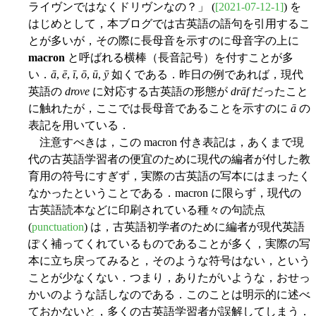
ライヴンではなくドリヴンなの？」 (
[2021-07-12-1]
) を
はじめとして，本ブログでは古英語の語句を引用するこ
とが多いが，その際に長母音を示すのに母音字の上に
macron
と呼ばれる横棒（長音記号）を付すことが多
い．
ā
,
ē
,
ī
,
ō
,
ū
,
ȳ
如くである．昨日の例であれば，現代
英語の
drove
に対応する古英語の形態が
drāf
だったこと
に触れたが，ここでは長母音であることを示すのに
ā
の
表記を用いている．
注意すべきは，この macron 付き表記は，あくまで現
代の古英語学習者の便宜のために現代の編者が付した教
育用の符号にすぎず，実際の古英語の写本にはまったく
なかったということである．macron に限らず，現代の
古英語読本などに印刷されている種々の句読点
(
punctuation
) は，古英語初学者のために編者が現代英語
ぽく補ってくれているものであることが多く，実際の写
本に立ち戻ってみると，そのような符号はない，という
ことが少なくない．つまり，ありたがいような，おせっ
かいのような話しなのである．このことは明示的に述べ
ておかないと，多くの古英語学習者が誤解してしまう．