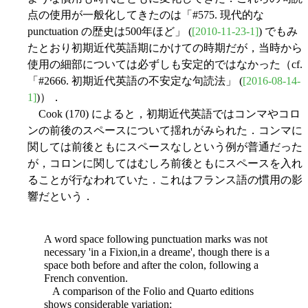
点の使用が一般化してきたのは「#575. 現代的な
punctuation の歴史は500年ほど」 (
[2010-11-23-1]
) でもみ
たとおり初期近代英語期にかけての時期だが，当時から
使用の細部については必ずしも安定的ではなかった（cf.
「#2666. 初期近代英語の不安定な句読法」 (
[2016-08-14-
1]
)）．
Cook (170) によると，初期近代英語ではコンマやコロ
ンの前後のスペースについて揺れがみられた．コンマに
関しては前後ともにスペースなしという例が普通だった
が，コロンに関してはむしろ前後ともにスペースを入れ
ることが行なわれていた．これはフランス語の慣用の影
響だという．
A word space following punctuation marks was not
necessary 'in a Fixion,in a dreame', though there is a
space both before and after the colon, following a
French convention.
A comparison of the Folio and Quarto editions
shows considerable variation: