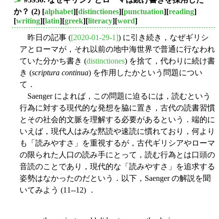
■
か？ (2)
[
alphabet
][
distinctiones
][
punctuation
][
reading
]
[
writing
][
latin
][
greek
][
literacy
][
word
]
昨日の記事 (
[2020-01-29-1]
) に引き続き，なぜギリシ
アとローマが，それ以前の地中海世界で普通に行なわれ
ていた分かち書き (
distinctiones
) を捨て，代わりに続け書
き (
scriptura continua
) を作用したかという問題につい
て．
Saenger によれば，この問題に迫るには，読むという
行為に対する現代的な発想を脇に置き，古代の読書習慣
とその社会的文脈を理解する必要があるという．端的に
いえば，現代人はみな黙読や速読に慣れており，何より
も「読みやすさ」を重視するが，古代ギリシアやローマ
の限られた人口の読み手にとって，読む行為とは口頭の
音読のことであり，現代的な「読みやすさ」を追求する
姿勢はなかったのだという．以下，Saenger の解説を聞
いてみよう (11--12) ．