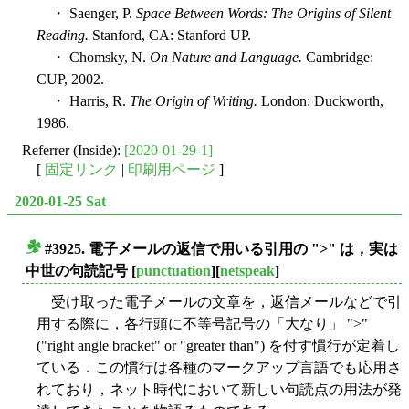
・ Saenger, P.
Space Between Words: The Origins of Silent
Reading.
Stanford, CA: Stanford UP.
・ Chomsky, N.
On Nature and Language.
Cambridge:
CUP, 2002.
・ Harris, R.
The Origin of Writing.
London: Duckworth,
1986.
Referrer (Inside):
[2020-01-29-1]
[
固定リンク
|
印刷用ページ
]
2020-01-25 Sat
#3925. 電子メールの返信で用いる引用の ">" は，実は
■
中世の句読記号
[
punctuation
][
netspeak
]
受け取った電子メールの文章を，返信メールなどで引
用する際に，各行頭に不等号記号の「大なり」 ">"
("right angle bracket" or "greater than") を付す慣行が定着し
ている．この慣行は各種のマークアップ言語でも応用さ
れており，ネット時代において新しい句読点の用法が発