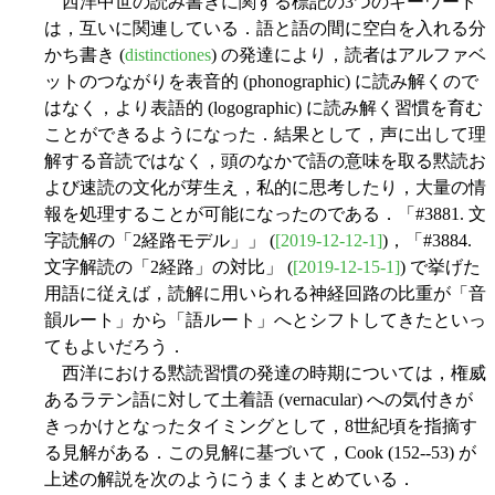
西洋中世の読み書きに関する標記の3つのキーワード
は，互いに関連している．語と語の間に空白を入れる分
かち書き (
distinctiones
) の発達により，読者はアルファベ
ットのつながりを表音的 (phonographic) に読み解くので
はなく，より表語的 (logographic) に読み解く習慣を育む
ことができるようになった．結果として，声に出して理
解する音読ではなく，頭のなかで語の意味を取る黙読お
よび速読の文化が芽生え，私的に思考したり，大量の情
報を処理することが可能になったのである．「#3881. 文
字読解の「2経路モデル」」 (
[2019-12-12-1]
)，「#3884.
文字解読の「2経路」の対比」 (
[2019-12-15-1]
) で挙げた
用語に従えば，読解に用いられる神経回路の比重が「音
韻ルート」から「語ルート」へとシフトしてきたといっ
てもよいだろう．
西洋における黙読習慣の発達の時期については，権威
あるラテン語に対して土着語 (vernacular) への気付きが
きっかけとなったタイミングとして，8世紀頃を指摘す
る見解がある．この見解に基づいて，Cook (152--53) が
上述の解説を次のようにうまくまとめている．