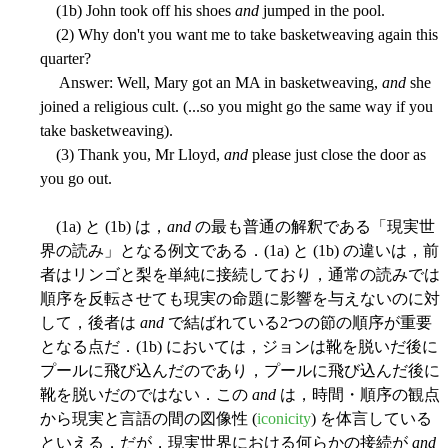
(1b) John took off his shoes
and
jumped in the pool.
(2) Why don't you want me to take basketweaving again this
quarter?
Answer: Well, Mary got an MA in basketweaving,
and
she
joined a religious cult. (...so you might go the same way if you
take basketweaving).
(3) Thank you, Mr Lloyd,
and
please just close the door as
you go out.
(1a) と (1b) は，
and
の最も普通の解釈である「現実世
界の読み」となる例文である．(1a) と (1b) の違いは，前
者はリンゴと梨を単純に接続しており，通常の読みでは
順序を反転させても現実の命題に影響を与えないのに対
して，後者は
and
で結ばれている2つの節の順序が重要
となる点だ．(1b) においては，ジョンは靴を脱いだ後に
プールに飛び込んだのであり，プールに飛び込んだ後に
靴を脱いだのではない．この
and
は，時間・順序の観点
から現実と言語の間の図像性 (
iconicity
) を体言している
といえる．だが，現実世界における何らかの接続が
and