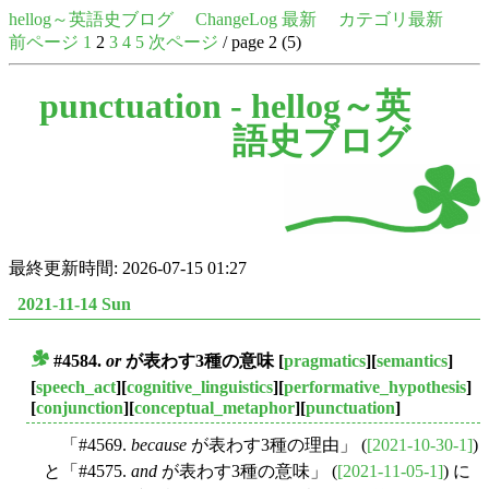
hellog～英語史ブログ
ChangeLog 最新
カテゴリ最新
前ページ
1
2
3
4
5
次ページ
/ page 2 (5)
punctuation -
hellog～英
語史ブログ
最終更新時間: 2026-07-15 01:27
2021-11-14 Sun
#4584.
or
が表わす3種の意味
[
pragmatics
][
semantics
]
■
[
speech_act
][
cognitive_linguistics
][
performative_hypothesis
]
[
conjunction
][
conceptual_metaphor
][
punctuation
]
「#4569.
because
が表わす3種の理由」 (
[2021-10-30-1]
)
と「#4575.
and
が表わす3種の意味」 (
[2021-11-05-1]
) に