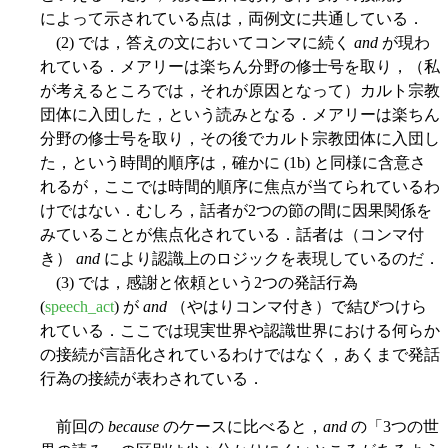
によって示されている点は，両例文に共通している．
(2) では，答えの文においてコンマに続く
and
が現わ
れている．メアリーは楽ちん分野の修士号を取り，（私
が考えるところでは，それが原因となって）カルト宗教
団体に入団した，という読みとなる．メアリーは楽ちん
分野の修士号を取り，その後でカルト宗教団体に入団し
た，という時間的順序は，確かに (1b) と同様に含意さ
れるが，ここでは時間的順序に焦点が当てられているわ
けではない．むしろ，話者が2つの節の間に因果関係を
みていることが焦点化されている．話者は（コンマ付
き）
and
により認識上のロジックを表現しているのだ．
(3) では，感謝と依頼という2つの発話行為
(
speech_act
) が
and
（やはりコンマ付き）で結びつけら
れている．ここでは現実世界や認識世界における何らか
の接続が言語化されているわけではなく，あくまで発話
行為の接続が表わされている．
前回の
because
のケースに比べると，
and
の「3つの世