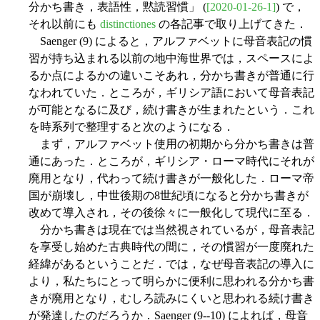
分かち書き，表語性，黙読習慣」 (
[2020-01-26-1]
) で，
それ以前にも
distinctiones
の各記事で取り上げてきた．
Saenger (9) によると，アルファベットに母音表記の慣
習が持ち込まれる以前の地中海世界では，スペースによ
るか点によるかの違いこそあれ，分かち書きが普通に行
なわれていた．ところが，ギリシア語において母音表記
が可能となるに及び，続け書きが生まれたという．これ
を時系列で整理すると次のようになる．
まず，アルファベット使用の初期から分かち書きは普
通にあった．ところが，ギリシア・ローマ時代にそれが
廃用となり，代わって続け書きが一般化した．ローマ帝
国が崩壊し，中世後期の8世紀頃になると分かち書きが
改めて導入され，その後徐々に一般化して現代に至る．
分かち書きは現在では当然視されているが，母音表記
を享受し始めた古典時代の間に，その慣習が一度廃れた
経緯があるということだ．では，なぜ母音表記の導入に
より，私たちにとって明らかに便利に思われる分かち書
きが廃用となり，むしろ読みにくいと思われる続け書き
が発達したのだろうか．Saenger (9--10) によれば，母音