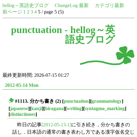
hellog～英語史ブログ
ChangeLog 最新
カテゴリ最新
前ページ
1
2
3
4
5 / page 5 (5)
punctuation -
hellog～英
語史ブログ
最終更新時間: 2026-07-15 01:27
2012-05-14 Mon
#1113. 分かち書き (2)
[
punctuation
][
grammatology
]
■
[
japanese
][
kanji
][
hiragana
][
writing
][
syntagma_marking
]
[
distinctiones
]
昨日の記事
[2012-05-13-1]
に引き続き，分かち書きの
話し．日本語の通常の書き表わし方である漢字仮名交じ