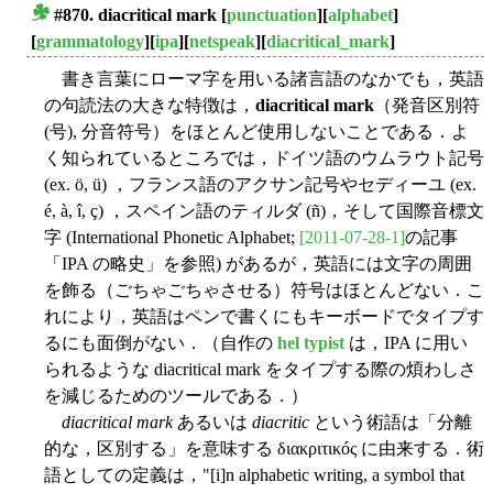
#870.
diacritical mark
[
punctuation
][
alphabet
]
■
[
grammatology
][
ipa
][
netspeak
][
diacritical_mark
]
書き言葉にローマ字を用いる諸言語のなかでも，英語
の句読法の大きな特徴は，
diacritical mark
（発音区別符
(号), 分音符号）をほとんど使用しないことである．よ
く知られているところでは，ドイツ語のウムラウト記号
(ex. ö, ü) ，フランス語のアクサン記号やセディーユ (ex.
é, à, î, ç) ，スペイン語のティルダ (ñ)，そして国際音標文
字 (International Phonetic Alphabet;
[2011-07-28-1]
の記事
「IPA の略史」を参照) があるが，英語には文字の周囲
を飾る（ごちゃごちゃさせる）符号はほとんどない．こ
れにより，英語はペンで書くにもキーボードでタイプす
るにも面倒がない．（自作の
hel typist
は，IPA に用い
られるような diacritical mark をタイプする際の煩わしさ
を減じるためのツールである．）
diacritical mark
あるいは
diacritic
という術語は「分離
的な，区別する」を意味する διακριτικóς に由来する．術
語としての定義は，"[i]n alphabetic writing, a symbol that