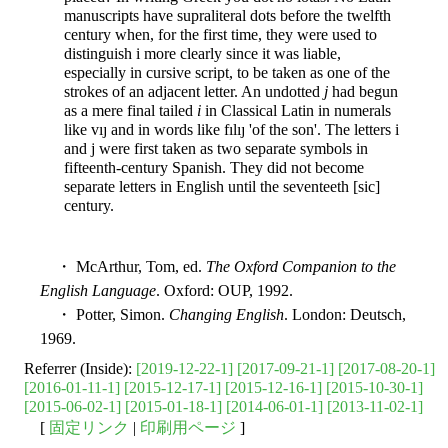
manuscripts have supraliteral dots before the twelfth
century when, for the first time, they were used to
distinguish i more clearly since it was liable,
especially in cursive script, to be taken as one of the
strokes of an adjacent letter. An undotted
j
had begun
as a mere final tailed
i
in Classical Latin in numerals
like vıȷ and in words like fılıȷ 'of the son'. The letters i
and j were first taken as two separate symbols in
fifteenth-century Spanish. They did not become
separate letters in English until the seventeeth [sic]
century.
・ McArthur, Tom, ed.
The Oxford Companion to the
English Language
. Oxford: OUP, 1992.
・ Potter, Simon.
Changing English
. London: Deutsch,
1969.
Referrer (Inside):
[2019-12-22-1]
[2017-09-21-1]
[2017-08-20-1]
[2016-01-11-1]
[2015-12-17-1]
[2015-12-16-1]
[2015-10-30-1]
[2015-06-02-1]
[2015-01-18-1]
[2014-06-01-1]
[2013-11-02-1]
[
固定リンク
|
印刷用ページ
]