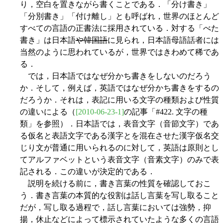
り，空白を置きながら書くことである．「分け書き」
「分別書き」「付け離し」とも呼ばれ，世界のほとんど
すべての言語の正書法に採用されている．対する「べた
書き」は日本語
や韓国語
に見られ，日本語母語話者には
当然のように思われているが，世界ではきわめて稀であ
る．
では，日本語ではなぜ分かち書きをしないのだろう
か．そして，例えば，英語ではなぜ分かち書きをするの
だろうか．それは，表記に用いる文字の種類および性質
の違いによる（
[2010-06-23-1]
の記事「#422. 文字の種
類」を参照）．日本語では，表音文字（音節文字）であ
る仮名と表語文字である漢字とを混在させた漢字仮名交
じり文が普通に用いられるのに対して，英語は原則とし
てアルファベットという表音文字（音素文字）のみで表
記される．この違いが決定的である．
説明を続ける前に，書き言葉の性質を確認しておこ
う．書き言葉の本質的な役割は話し言葉を写し取ること
だが，写し取る過程で，話し言葉においては強勢，抑
揚，休止などによって標示されていたような多くの言語