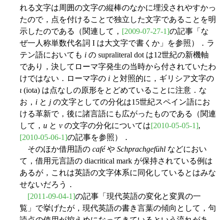
れる文字は周囲の文字の縦棒のなかに埋没されやすかっ
たので，点を付けることで独立した文字であることを明
示したのである（関連して，
[2009-07-27-1]
の記事「な
ぜ一人称単数代名詞 I は大文字で書くか」を参照）．ラ
テン語においても
i
の supraliteral dot は12世紀の新機軸
であり，決してローマ字発生の当時から付されていたわ
けではない．ローマ字の
i
と対照的に，ギリシア文字の
ι
(iota) は点なしの原形をとどめていることに注意．な
お，
i
と
j
の文字としての分化は15世紀スペイン語にお
ける革新で，後に諸言語にも広がったものである（関連
して，
u
と
v
の文字の分化については
[2010-05-05-1]
,
[2010-05-06-1]
の記事を参照）．
そのほか借用語の
café
や
Schprachgefühl
などにおい
て，借用元言語の diacritical mark が保持されている例は
あるが，これは英語の文字体系に同化しているとはみな
せないだろう．
[2011-09-04-1]
の記事「現代英語の変化と変異の一
覧」で挙げたが，現代英語の書き言葉の傾向として，句
読点の使用が控えめになってきているという流れがあ