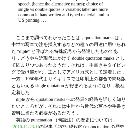
speech (hence the alternative names); choice of
single vs double quotes is variable; latter are more
common in handwritten and typed material, and in
US printing . . . .
ここまで調べてわかったことは，quotation marks は，
中世の写本で注を挿入するなどの種々の用途に用いられ
た "diple" と呼ばれる特殊記号から発達したものであ
り，どうやら近現代にかけて double quotation marks とし
て固まりつつあったようだ．それは，手書きやタイピン
グで受け継がれ，主としてアメリカ式として定着した．
一方，1950年代よりイギリスでは印刷上の都合で簡略版
ともいえる single quotation が好まれるようになり，概ね
定着した．
diple から quotation marks への発展の経路を詳しく知り
たいところだが，それには中世から近代の写本や手書き
資料に当たる必要があるだろう．
英語の punctuation （句読法）の歴史については，
[2010-11-23-1]
の記事「#575. 現代的な punctuation の歴史