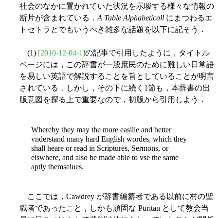
社会のなかに置かれていた状況を示唆する様々な情報の
断片が含まれている．
A Table Alphabeticall
にまつわるエ
トセトラとでもいうべき雑多な話題を以下に記そう．
(1)
[2010-12-04-1]
の記事で引用したように，タイトル
ページには，この辞書が一般庶民のために難しい日常語
を易しい英語で解説することを旨としていることが明言
されている．しかし，その下に続く1節も，本辞書の出
版意図を探る上で重要なので，初版から引用しよう．
Whereby they may the more easilie and better
vnderstand many hard English wordes, which they
shall heare or read in Scriptures, Sermons, or
elswhere, and also be made able to vse the same
aptly themselues.
ここでは，Cawdrey が辞書編纂者である以前に村の聖
職者であったこと，しかも頑固な Puritan として教会当