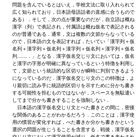
問題を含んでいるとはいえ，学校文法に取り入れられて
広く知られており，日本語母語話者の直感に合うもので
ある）．そして，次の点が重要なのだが，自立語は概ね
漢字（列）で表記され，付属語は概ね仮名で表記される
のが普通である．通常，文は複数の文節からなっている
ので，日本語の文を表記すれば，たいてい「漢字列＋仮
名列＋漢字列＋仮名列＋漢字列＋仮名列＋漢字列＋仮名
列……．」となる．漢字仮名交じり文においては，仮名
と漢字の字形が明確に異なっているという特徴を利用し
て，文節という統語的な区切りが瞬時に判別できるよう
になっているのだ．漢字仮名交じり文のこの特徴は，よ
り親切に読み手に統語的区切りを示すために分かち書き
する可能性を拒むものではないが，スペースを無駄遣い
してまで分かち書きすることを強制しない．
日本語の漢字仮名交じり文とべた書きとの間に，密接
な関係のあることがわかるだろう．このことは，漢字使
用の慣習が変化すれば，べた書きか分かち書きかという
選択の問題が生じうることを含意する．戦後，漢字仮名
交じり文において漢字使用が減り，仮名で書き表わされ