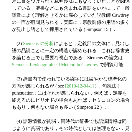
局に目をつけられて裁判沙汰にもなっていたことが関係
している．聖書などにも含まれる難語をいかにして一般
聴衆によく理解させるかに腐心していた説教師 Cawdrey
の一面が垣間見られる．実際に，宗教関係の用語の多く
が見出し語として採用されている ( Simpson 15 ) ．
(2)
Siemens の分析
によると，定義部の文体に，見出し
語の品詞ごとに一定の構造が認められる．これは辞書史
を論じる上でも重要な視点である．Siemens の論文は
Siemens: Lexicographical Method in Cawdrey
で閲覧可能．
(3) 辞書内で使われている綴字には緩やかな標準化の
方向が感じられるが ( see
[2010-12-04-1]
) ，句読法 (
punctuation ) にはそれが感じられない．例えば，定義を
終えるのにピリオドの場合もあれば，セミコロンの場合
もあり，何もない場合も多い ( Simpson 22 ) ．
(4) 語源情報が貧弱．同時代の辞書でも語源情報は同
じように貧弱であり，その時代としては無理もない．見