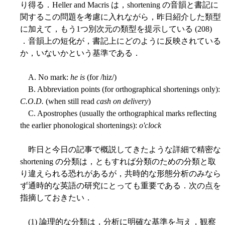
り得る．Heller and Macris は，shortening の音韻と書記に
関するこの問題を考慮に入れながら，昨日紹介した類型
に加えて，もう1つ別次元の類型を提示している (208)
．音韻上の短化が，書記上にどのように反映されている
か，いないかという基準である．
A. No mark:
he is
(for /hiz/)
B. Abbreviation points (for orthographical shortenings only):
C.O.D.
(when still read
cash on delivery
)
C. Apostrophes (usually the orthographical marks reflecting
the earlier phonological shortenings):
o'clock
昨日と今日の記事で概説してきたような詳細で精密な
shortening の分類は，ともすれば分類のための分類と取
り違えられる恐れがあるが，共時的な形態分析のみなら
ず通時的な英語の研究にとっても重要である．次の点を
指摘しておきたい．
(1) 論理的な分類は，分析に明確な基準を与え，観察