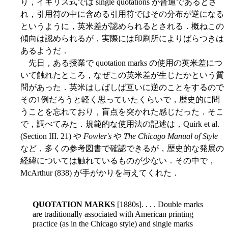
り，イギリス式では single quotations が普通であるとさ
れ，引用符の中に含める引用符ではその分布が逆になる
というように，英米差が認められるとされる．概ねこの
傾向は認められるが，実際には印刷所によりばらつきは
あるようだ．
先日，ある授業で quotation marks の使用の英米差につ
いて触れたところ，なぜこの英米差が生じたかという質
問があった．英米はしばしば互いに逆のことをするので
その1例だろうと軽く思っていたくらいで，歴史的に問
うことを忘れており，盲点を突かれた感じだった．そこ
で，調べてみた．規範的な使用法の記述は，Quirk et al.
(Section III. 21) や
Fowler's
や
The Chicago Manual of Style
など，多くの参考図書で確認できるが，歴史的な発展の
経緯については触れているものが少ない．その中で，
McArthur (838) が手がかりを与えてくれた．
QUOTATION MARKS
[1880s]. . . . Double marks
are traditionally associated with American printing
practice (as in the Chicago style) and single marks