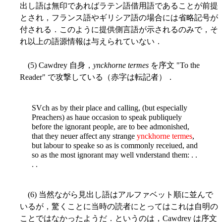
出し語は無印であればラテン語借用語であることが前提
とされ，フランス語やギリシア語の場合には省略記号が
付される．このように提供側言語が示されるのみで，そ
れ以上の語源情報は与えられていない．
(5) Cawdrey 自身，
ynckhorne termes
を序文 "To the
Reader" で攻撃している（赤字は転記者）．
SVch as by their place and calling, (but especially
Preachers) as haue occasion to speak publiquely
before the ignorant people, are to bee admonished,
that they neuer affect any strange
ynckhorne termes
,
but labour to speake so as is commonly receiued, and
so as the most ignorant may well vnderstand them: . .
. .
(6) 当然ながら見出し語はアルファベット順に並んで
いるが，驚くことに当時の読者にとってはこれは自明の
ことではなかったようだ．というのは，Cawdrey は序文