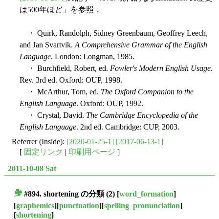
は500年ほど」を参照．
・ Quirk, Randolph, Sidney Greenbaum, Geoffrey Leech,
and Jan Svartvik.
A Comprehensive Grammar of the English
Language
. London: Longman, 1985.
・ Burchfield, Robert, ed.
Fowler's Modern English Usage
.
Rev. 3rd ed. Oxford: OUP, 1998.
・ McArthur, Tom, ed.
The Oxford Companion to the
English Language
. Oxford: OUP, 1992.
・ Crystal, David.
The Cambridge Encyclopedia of the
English Language
. 2nd ed. Cambridge: CUP, 2003.
Referrer (Inside):
[2020-01-25-1]
[2017-06-13-1]
[
固定リンク
|
印刷用ページ
]
2011-10-08 Sat
#894. shortening の分類 (2)
[
word_formation
]
■
[
graphemics
][
punctuation
][
spelling_pronunciation
]
[
shortening
]