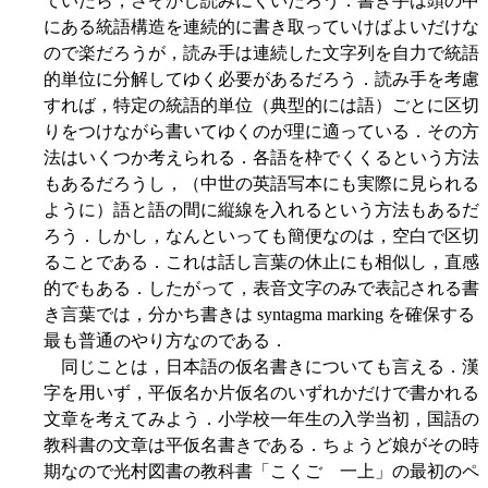
ていたら，さぞかし読みにくいだろう．書き手は頭の中
にある統語構造を連続的に書き取っていけばよいだけな
ので楽だろうが，読み手は連続した文字列を自力で統語
的単位に分解してゆく必要があるだろう．読み手を考慮
すれば，特定の統語的単位（典型的には語）ごとに区切
りをつけながら書いてゆくのが理に適っている．その方
法はいくつか考えられる．各語を枠でくくるという方法
もあるだろうし，（中世の英語写本にも実際に見られる
ように）語と語の間に縦線を入れるという方法もあるだ
ろう．しかし，なんといっても簡便なのは，空白で区切
ることである．これは話し言葉の休止にも相似し，直感
的でもある．したがって，表音文字のみで表記される書
き言葉では，分かち書きは syntagma marking を確保する
最も普通のやり方なのである．
同じことは，日本語の仮名書きについても言える．漢
字を用いず，平仮名か片仮名のいずれかだけで書かれる
文章を考えてみよう．小学校一年生の入学当初，国語の
教科書の文章は平仮名書きである．ちょうど娘がその時
期なので光村図書の教科書「こくご 一上」の最初のペ