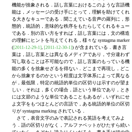
機能が捨象される．話し言葉におけるこのような言語機
能は，メッセージの受け手にとって，理解を助けてくれ
る大きなキューである．聞こえている音声の羅列に，形
態的，統語的，意味的な秩序をもたらしてくれるキュー
である．別の言い方をすれば，話し言葉には，文の構造
の理解にヒントを与えてくれる，様々な syntagma marker
(
[2011-12-29-1]
,
[2011-12-30-1]
) が含まれている．書き言
葉は，話し言葉とは異なるメディアであり，寸分違わず
写し取ることは不可能なので，話し言葉のもっている機
能の多くを捨象せざるを得ない．どこまで再現し，どこ
から捨象するのかという程度は文字体系によって異なる
が，最低限，特定の統語的単位の区切りは示すのが望ま
しい．それは，多くの場合，語という単位であり，とき
には文節のような単位であることもあるが，いずれにせ
よ文字をもつほとんどの言語で，ある統語的単位の区切
りが syntagma marking されている．
さて，表音文字のみで表記される英語を考えてみよ
う．語の区切りがなく，アルファベットがひたすら続い