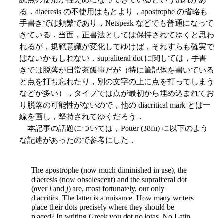
る．diaeresis の不使用はもとより，apostrophe の省略も
手書きでは頻繁であり，Netspeak などでも普通になって
きている．当面，正書法としては保持されてゆくと思わ
れるが，規範意識が変化してゆけば，それすらも確実で
はないかもしれない．supraliteral dot に関しては，手書
きでは脱落が日常茶飯事だが（特に筆記体を書いている
と点を打ち忘れたり，別の文字の上に点を打ってしまう
などが多い），タイプでは点が最初から埋め込まれてお
り脱落の可能性がないので，他の diacritical mark とは一
線を画し，堅持されてゆくだろう．
本記事の話題については，Potter (38fn) に以下のよう
な記述があったので参考にした．
The apostrophe (now much diminished in use), the
diaeresis (now obsolescent) and the supraliteral dot
(over
i
and
j
) are, most fortunately, our only
diacritics. The latter is a nuisance. How many writers
place their dots precisely where they should be
placed? In writing Greek you dot no iotas. No Latin