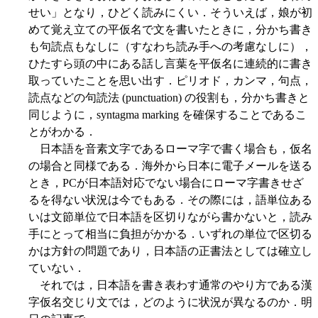
せい」となり，ひどく読みにくい．そういえば，娘が初
めて覚え立ての平仮名で文を書いたときに，分かち書き
も句読点もなしに（すなわち読み手への考慮なしに），
ひたすら頭の中にある話し言葉を平仮名に連続的に書き
取っていたことを思い出す．ピリオド，カンマ，句点，
読点などの句読法 (punctuation) の役割も，分かち書きと
同じように，syntagma marking を確保することであるこ
とがわかる．
日本語を音素文字であるローマ字で書く場合も，仮名
の場合と同様である．海外から日本に電子メールを送る
とき，PCが日本語対応でない場合にローマ字書きせざ
るを得ない状況は今でもある．その際には，語単位ある
いは文節単位で日本語を区切りながら書かないと，読み
手にとって相当に負担がかかる．いずれの単位で区切る
かは方針の問題であり，日本語の正書法としては確立し
ていない．
それでは，日本語を書き表わす通常のやり方である漢
字仮名交じり文では，どのように状況が異なるのか．明