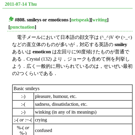
2011-07-14 Thu
#808.
smileys
or
emoticons
[
netspeak
][
writing
]
■
[
punctuation
]
電子メールにおいて日本語の顔文字は (^_^)V や (>_<)
などの直立体のものが多いが，対応する英語の
smiley
あるいは
emoticon
は左回りに90度傾けたものが普通で
ある．Crystal (132) より，ジョークも含めて例を列挙し
よう．広く一般的に用いられているのは，せいぜい最初
の2つくらいである．
Basic smileys
:-)
pleasure, humour, etc.
:-(
sadness, dissatisfaction, etc.
;-)
winking (in any of its meanings)
;-(
or
:~-(
crying
%-(
or
confused
%-)