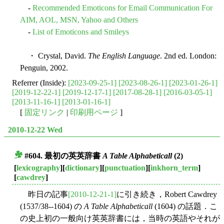
-
Recommended Emoticons for Email Communication For
AIM, AOL, MSN, Yahoo and Others
-
List of Emoticons and Smileys
・ Crystal, David.
The English Language
. 2nd ed. London:
Penguin, 2002.
Referrer (Inside):
[2023-09-25-1]
[2023-08-26-1]
[2023-01-26-1]
[2019-12-22-1]
[2019-12-17-1]
[2017-08-28-1]
[2016-03-05-1]
[2013-11-16-1]
[2013-01-16-1]
[
固定リンク
|
印刷用ページ
]
2010-12-22 Wed
#604. 最初の英英辞書
A Table Alphabeticall
(2)
■
[
lexicography
][
dictionary
][
punctuation
][
inkhorn_term
]
[
cawdrey
]
昨日の記事
[2010-12-21-1]
に引き続き，Robert Cawdrey
(1537/38--1604) の
A Table Alphabeticall
(1604) の話題．こ
の史上初の一般向け英英辞書には，当時の英語やそれが