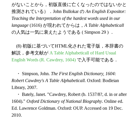
がないことから，初版直後に亡くなったのではないかと
推測されている）．John Bullokar の
An English Expositor:
Teaching the Interpretation of the hardest words used in our
language
(1616) が現われてからは，
A Table Alphabeticall
の人気は一気に衰えたようである ( Simpson 29 ) ．
(8) 初版に基づいてHTML化された電子版，本辞書の
解説，参考文献が
A Table Alphabeticall of Hard Usual
English Words (R. Cawdrey, 1604)
で入手可能である．
・ Simpson, John.
The First English Dictionary, 1604:
Robert Cawdrey's A Table Alphabeticall
. Oxford: Bodleian
Library, 2007.
・ Bately, Janet. "Cawdrey, Robert (b. 1537/8?, d. in or after
1604)."
Oxford Dictionary of National Biography
. Online ed.
Ed. Lawrence Goldman. Oxford: OUP. Accessed on 19 Dec.
2010.