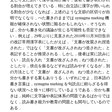
る割合が増えてきている．特に自立語に漢字が用いられ
る割合が少なくなれば，上述のような文節の区切りが自
明でなくなり，べた書きのままでは syntagma marking 機
能が確保されない状態に陥るかもしれない．そうなれ
ば，分かち書き化の議論が生じる可能性も否定できな
い．例えば，29年ぶりに見直された2010年11月30日告示
の改訂常用漢字表にしたがえば，「文書が改竄され捏造
された」ではなく「文書が改ざんされねつ造された」と
表記することが推奨される．しかし，後者は実に読みに
くい．読点を入れ「文書が改ざんされ，ねつ造された」
としたり，傍点を振るなどすれば読みやすくなるが，別
の方法として「文書が 改ざんされ ねつ造された」と
分かち書きする案もありうる．いずれにせよ，日本語の
書き言葉は，syntagma marking を句読点に頼らざるを得
ない状況へと徐々に移行しているようである．分かち書
きは，純粋に文字論や表記体系の問題であるばかりでは
なく，読み書き能力や教育の問題とも関与しているので
ある．