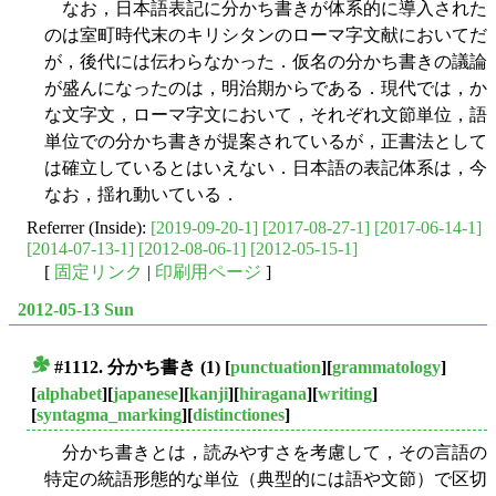
なお，日本語表記に分かち書きが体系的に導入された
のは室町時代末のキリシタンのローマ字文献においてだ
が，後代には伝わらなかった．仮名の分かち書きの議論
が盛んになったのは，明治期からである．現代では，か
な文字文，ローマ字文において，それぞれ文節単位，語
単位での分かち書きが提案されているが，正書法として
は確立しているとはいえない．日本語の表記体系は，今
なお，揺れ動いている．
Referrer (Inside):
[2019-09-20-1]
[2017-08-27-1]
[2017-06-14-1]
[2014-07-13-1]
[2012-08-06-1]
[2012-05-15-1]
[
固定リンク
|
印刷用ページ
]
2012-05-13 Sun
#1112. 分かち書き (1)
[
punctuation
][
grammatology
]
■
[
alphabet
][
japanese
][
kanji
][
hiragana
][
writing
]
[
syntagma_marking
][
distinctiones
]
分かち書きとは，読みやすさを考慮して，その言語の
特定の統語形態的な単位（典型的には語や文節）で区切