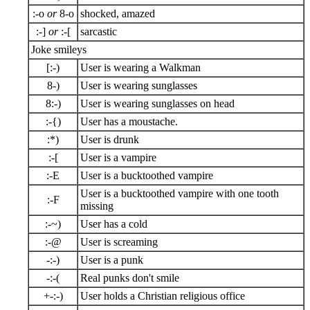
:-o
or
8-o
shocked, amazed
:-]
or
:-[
sarcastic
Joke smileys
[:-)
User is wearing a Walkman
8-)
User is wearing sunglasses
8:-)
User is wearing sunglasses on head
:-{)
User has a moustache.
:*)
User is drunk
:-[
User is a vampire
:-E
User is a bucktoothed vampire
User is a bucktoothed vampire with one tooth
:-F
missing
:-~)
User has a cold
:-@
User is screaming
-:-)
User is a punk
-:-(
Real punks don't smile
+-:-)
User holds a Christian religious office