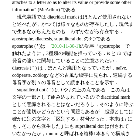
attaches to a letter so as to alter its value or provide some other
information" (McArthur) である．
現代英語では diacritical mark はほとんど使用されない
と述べたが，かつては様々なものが存在したし，現代ま
で生きながらえたものも，わずかながら存在する．
apostrophe, diaeresis, supraliteral dot の3つである．
apostrophe ( ' )は，
[2010-11-30-1]
の記事「apostrophe」で
触れたように，3種類の機能を担っている．
is
と
i's
では
発音の違いに関与していることに注意されたい．
diaeresis ( ¨ ) は，ほとんど廃用となっているが，naïve,
coöperate, zoölogy などの古風な綴字に見られ，連続する
母音字が別々の母音として読まれることを示す．
supraliteral dot ( ˙ ) は
i
や
j
の上の点である．この点は
文字の一部として組み込まれているので diacritical mark
として意識されることはないだろうし，そのように呼ぶ
ことが適切かどうかという問題もあるが，起源としては
確かに別の文字と「区別する」符号だった．本来は
i
に
も，そこから派生した
j
にも supraliteral dot は付されて
いなかったが，minim と呼ばれる縦棒1本きりで構成さ