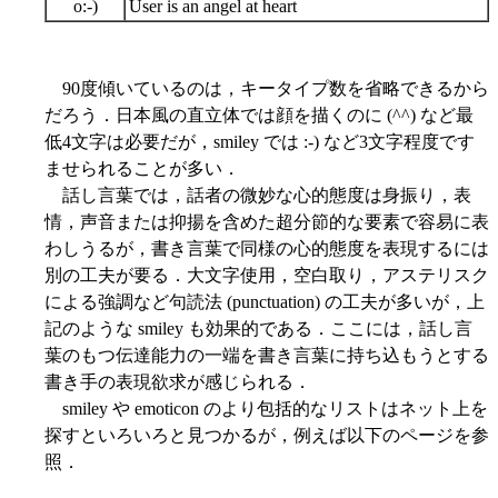
o:-)
User is an angel at heart
90度傾いているのは，キータイプ数を省略できるから
だろう．日本風の直立体では顔を描くのに (^^) など最
低4文字は必要だが，smiley では :-) など3文字程度です
ませられることが多い．
話し言葉では，話者の微妙な心的態度は身振り，表
情，声音または抑揚を含めた超分節的な要素で容易に表
わしうるが，書き言葉で同様の心的態度を表現するには
別の工夫が要る．大文字使用，空白取り，アステリスク
による強調など句読法 (punctuation) の工夫が多いが，上
記のような smiley も効果的である．ここには，話し言
葉のもつ伝達能力の一端を書き言葉に持ち込もうとする
書き手の表現欲求が感じられる．
smiley や emoticon のより包括的なリストはネット上を
探すといろいろと見つかるが，例えば以下のページを参
照．