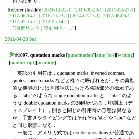
日の記事で．
Referrer (Inside):
[2021-12-22-1]
[2019-09-20-1]
[2017-08-27-1]
[2017-06-14-1]
[2016-10-23-1]
[2014-07-13-1]
[2012-08-06-1]
[2012-05-15-1]
[2012-05-14-1]
[
固定リンク
|
印刷用ページ
]
2012-04-28 Sat
#1097. quotation marks
[
punctuation
][
ame_bre
][
writing
]
■
[
manuscript
][
printing
]
英語の引用符は，quotation marks, inverted commas,
quotes, speech marks などと様々に呼ばれるが，その典型
的な機能の1つは直接話法における発話部分の標示であ
る．‘abc’ のような single quotation marks と，“abc” のよ
うな double quotation marks の2種類がある．印刷上（デ
ィスプレイ上），開きと閉じの引用符の形態は異なる
が，手書きやタイピングではそれぞれ 'abc' や "abc" など
と同じ形態になる．
一般に，アメリカ式では double quotations が普通であ