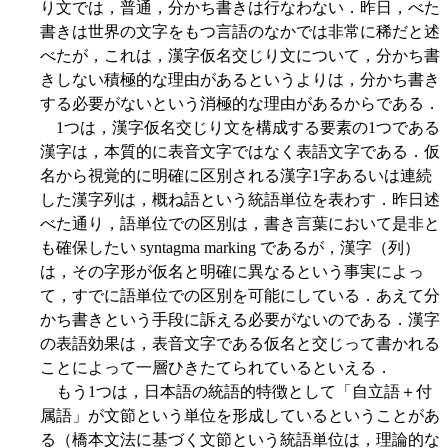
り文では，普通，分かち書きは行なわない．昨日，べた
書きは世界の文字をもつ言語のなかでは非常に稀だと述
べたが，これは，漢字仮名交じり文について，分かち書
きしない積極的な理由があるというよりは，分かち書き
する必要がないという消極的な理由があるからである．
1つは，漢字仮名交じり文を構成する要素の1つである
漢字は，本質的に表音文字ではなく表語文字である．仮
名から視覚的に明確に区別される漢字1字あるいは連続
した漢字列は，概ね語という統語単位を表わす．昨日述
べた通り，語単位での区別は，書き言葉において是非と
も確保したい syntagma marking であるが，漢字（列）
は，その字形が仮名と明確に異なるという事実によっ
て，すでに語単位での区別を可能にしている．あえて分
かち書きという手段に訴える必要がないのである．漢字
の表語効果は，表音文字である仮名と交じって書かれる
ことによって一層ひきたてられているといえる．
もう1つは，日本語の統語的特徴として「自立語＋付
属語」が文節という単位を形成しているということがあ
る（橋本文法に基づく文節という統語単位は，理論的な