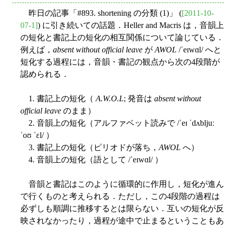
昨日の記事「#893. shortening の分類 (1)」 (
[2011-10-
07-1]
) に引き続いての話題．Heller and Macris は，音韻上
の短化と書記上の短化の相互関係について論じている．
例えば，
absent without official leave
が
AWOL
/ˈeɪwɑl/ へと
短化する過程には，音韻・書記の観点から次の4段階が
認められる．
1. 書記上の短化（
A.W.O.L
; 発音は
absent without
official leave
のまま）
2. 音韻上の短化（アルファベット読みで /ˈeɪ ˈdʌbljuː
ˈoʊ ˈɛl/ ）
3. 書記上の短化（ピリオドが落ち，
AWOL
へ）
4. 音韻上の短化（語として /ˈeɪwɑl/ ）
音韻と書記はこのように循環的に作用し，短化が進ん
で行くものと考えられる．ただし，この4段階の過程は
必ずしも順調に推移するとは限らない．互いの短化が反
映されなかったり，過程が途中で止まるということもあ