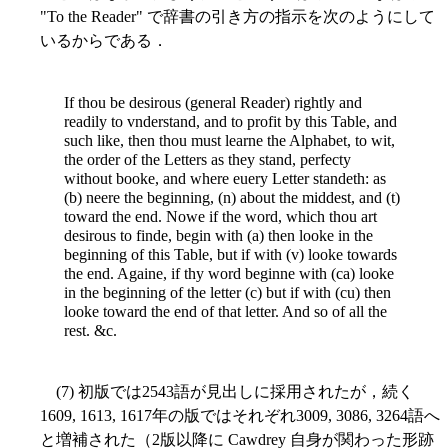
"To the Reader" で辞書の引き方の指示を次のようにして
いるからである．
If thou be desirous (general Reader) rightly and
readily to vnderstand, and to profit by this Table, and
such like, then thou must learne the Alphabet, to wit,
the order of the Letters as they stand, perfecty
without booke, and where euery Letter standeth: as
(b) neere the beginning, (n) about the middest, and (t)
toward the end. Nowe if the word, which thou art
desirous to finde, begin with (a) then looke in the
beginning of this Table, but if with (v) looke towards
the end. Againe, if thy word beginne with (ca) looke
in the beginning of the letter (c) but if with (cu) then
looke toward the end of that letter. And so of all the
rest. &c.
(7) 初版では2543語が見出しに採用されたが，続く
1609, 1613, 1617年の版ではそれぞれ3009, 3086, 3264語へ
と増補された（2版以降に Cawdrey 自身が関わった形跡