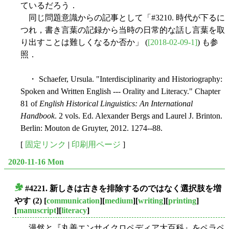
ているだろう．
同じ問題意識からの記事として「#3210. 時代が下るに
つれ，書き言葉の記録から当時の日常的な話し言葉を取
り出すことは難しくなるか否か」 (
[2018-02-09-1]
) も参
照．
・ Schaefer, Ursula. "Interdisciplinarity and Historiography:
Spoken and Written English --- Orality and Literacy." Chapter
81 of
English Historical Linguistics: An International
Handbook
. 2 vols. Ed. Alexander Bergs and Laurel J. Brinton.
Berlin: Mouton de Gruyter, 2012. 1274--88.
[
固定リンク
|
印刷用ページ
]
2020-11-16 Mon
#4221. 新しきは古きを排除するのではなく選択肢を増
■
やす (2)
[
communication
][
medium
][
writing
][
printing
]
[
manuscript
][
literacy
]
漫然と『丸善エンサイクロペディア大百科』をペラペ