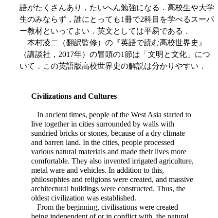
語がたくさんあり，たいへん勉強になる．高校生や大学
生のみならず，誰にとっても1冊で2科目を学べるスーパ
ー教材といってよい．英文としては平易である．
本村凌二（翻訳監修）の『英語で読む高校世界史』
（講談社，2017年）の冒頭の1節は「文明と文化」につ
いて．この英語版高校世界史の解説は分かりやすい．
Civilizations and Cultures
In ancient times, people of the West Asia started to
live together in cities surrounded by walls with
sundried bricks or stones, because of a dry climate
and barren land. In the cities, people processed
various natural materials and made their lives more
comfortable. They also invented irrigated agriculture,
metal ware and vehicles. In addition to this,
philosophies and religions were created, and massive
architectural buildings were constructed. Thus, the
oldest civilization was established.
From the beginning, civilisations were created
being independent of or in conflict with, the natural