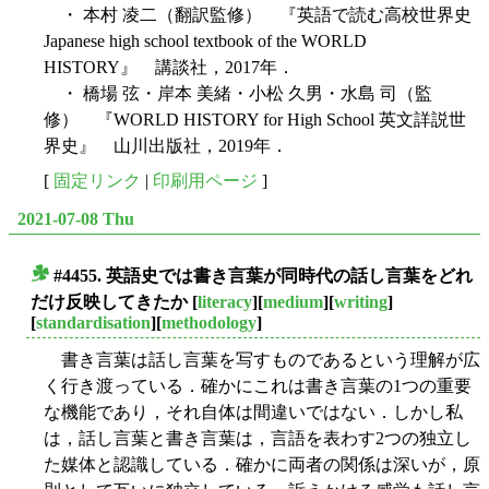
・ 本村 凌二（翻訳監修） 『英語で読む高校世界史
Japanese high school textbook of the WORLD
HISTORY』 講談社，2017年．
・ 橋場 弦・岸本 美緒・小松 久男・水島 司（監
修） 『WORLD HISTORY for High School 英文詳説世
界史』 山川出版社，2019年．
[
固定リンク
|
印刷用ページ
]
2021-07-08 Thu
#4455. 英語史では書き言葉が同時代の話し言葉をどれ
■
だけ反映してきたか
[
literacy
][
medium
][
writing
]
[
standardisation
][
methodology
]
書き言葉は話し言葉を写すものであるという理解が広
く行き渡っている．確かにこれは書き言葉の1つの重要
な機能であり，それ自体は間違いではない．しかし私
は，話し言葉と書き言葉は，言語を表わす2つの独立し
た媒体と認識している．確かに両者の関係は深いが，原