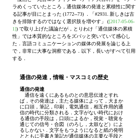
ラめくっていたところ，通信媒体の発達と累積性に関す
る記事が目にとまった (1772--73) ．「#2931. 新しきは古
きを排除するのではなく選択肢を増やす」 (
[2017-05-06-
1]
) で取り上げた議論だが，とりわけ「通信媒体の累積
性」では本質的なところをズバッと突いていて感心し
た．言語コミュニケーションの媒体の発展を論じる上
で，非常に大事な洞察である．以下，長いがすべて引用
する．
通信の発達，情報・マスコミの歴史
通信の発達
通信を遠くにあるものとの意思伝達とすれ
ば，その発達は，主たる媒体によって，大まか
に口頭，筆記，印刷，電気通信，相互作用的通
信の時代に分類される．文字がない時代におけ
る通信の手段は，口頭によるか，視覚・聴覚を
通じての信号・合図（のろし，太鼓など）によ
るしかない．文字をもつようになると紙の発明
とともに手書き筆記が通信媒体の主要な手段と