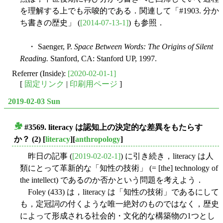
を理解する上でも示唆的である．関連して「#1903. 分か
ち書きの歴史」 (
[2014-07-13-1]
) も参照．
・ Saenger, P.
Space Between Words: The Origins of Silent
Reading.
Stanford, CA: Stanford UP, 1997.
Referrer (Inside):
[2020-02-01-1]
[
固定リンク
|
印刷用ページ
]
2019-02-03 Sun
#3569. literacy は認知上の決定的な差異をもたらす
■
か？ (2)
[
literacy
][
anthropology
]
昨日の記事 (
[2019-02-02-1]
) に引き続き，literacy は人
類にとって革新的な「知性の技術」 (= [the] technology of
the intellect) であるのか否かという問題を考えよう．
Foley (433) は，literacy は「知性の技術」であるにして
も，定冠詞の付くような唯一絶対のものではなく，歴史
によって形成される社会的・文化的な構築物の1つとし