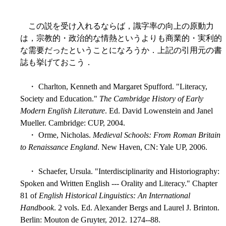
この説を受け入れるならば，識字率の向上の原動力
は，宗教的・政治的な情熱というよりも商業的・実利的
な需要だったということになろうか．上記の引用元の書
誌も挙げておこう．
・ Charlton, Kenneth and Margaret Spufford. "Literacy,
Society and Education."
The Cambridge History of Early
Modern English Literature
. Ed. David Lowenstein and Janel
Mueller. Cambridge: CUP, 2004.
・ Orme, Nicholas.
Medieval Schools: From Roman Britain
to Renaissance England
. New Haven, CN: Yale UP, 2006.
・ Schaefer, Ursula. "Interdisciplinarity and Historiography:
Spoken and Written English --- Orality and Literacy." Chapter
81 of
English Historical Linguistics: An International
Handbook
. 2 vols. Ed. Alexander Bergs and Laurel J. Brinton.
Berlin: Mouton de Gruyter, 2012. 1274--88.