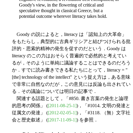
Goody's view, in the flowering of critical and
speculative thought in classical Greece, but a
potential outcome wherever literacy takes hold.
Goody の説によると，literacy は「認知上の大革命」
をもたらし，典型的に古典ギリシアと結びつけられる批
評的・思索的精神の発生を促すのだという．Goody は
literacy のこの力はおそらく普遍的で必然的と考えてい
るが，そのように単純に議論することはできるのだろう
か．すでに読み書きできる私たちにとって，literacy = "
[the] technology of the intellect" という捉え方は，ある意味
で非常に自然なのだが，この意見には反論も出されてい
る．その議論については明日の記事で．
関連する話題として，「#850. 書き言葉の発生と論理
的思考の関係」 (
[2011-08-25-1]
)，「#1014. 文明の発達と
従属文の発達」 (
[2012-02-05-1]
)，「#3118. （無）文字社
会と歴史叙述」 (
[2017-11-09-1]
) を参照．