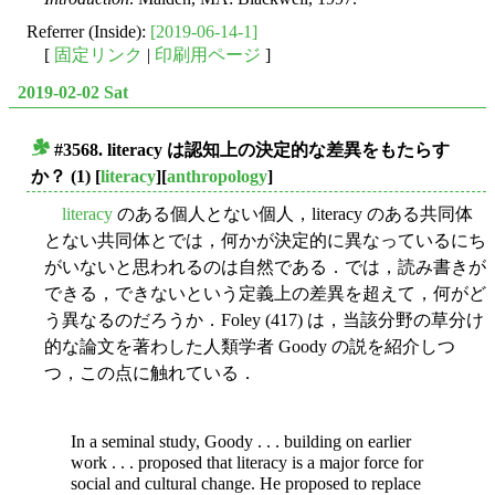
Referrer (Inside):
[2019-06-14-1]
[
固定リンク
|
印刷用ページ
]
2019-02-02 Sat
#3568. literacy は認知上の決定的な差異をもたらす
■
か？ (1)
[
literacy
][
anthropology
]
literacy
のある個人とない個人，literacy のある共同体
とない共同体とでは，何かが決定的に異なっているにち
がいないと思われるのは自然である．では，読み書きが
できる，できないという定義上の差異を超えて，何がど
う異なるのだろうか．Foley (417) は，当該分野の草分け
的な論文を著わした人類学者 Goody の説を紹介しつ
つ，この点に触れている．
In a seminal study, Goody . . . building on earlier
work . . . proposed that literacy is a major force for
social and cultural change. He proposed to replace