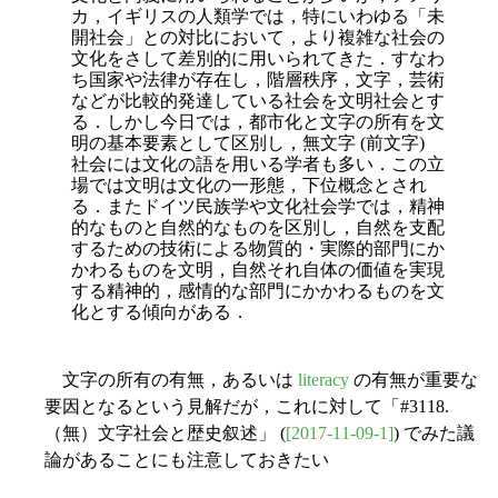
カ，イギリスの人類学では，特にいわゆる「未
開社会」との対比において，より複雑な社会の
文化をさして差別的に用いられてきた．すなわ
ち国家や法律が存在し，階層秩序，文字，芸術
などが比較的発達している社会を文明社会とす
る．しかし今日では，都市化と文字の所有を文
明の基本要素として区別し，無文字 (前文字)
社会には文化の語を用いる学者も多い．この立
場では文明は文化の一形態，下位概念とされ
る．またドイツ民族学や文化社会学では，精神
的なものと自然的なものを区別し，自然を支配
するための技術による物質的・実際的部門にか
かわるものを文明，自然それ自体の価値を実現
する精神的，感情的な部門にかかわるものを文
化とする傾向がある．
文字の所有の有無，あるいは
literacy
の有無が重要な
要因となるという見解だが，これに対して「#3118.
（無）文字社会と歴史叙述」 (
[2017-11-09-1]
) でみた議
論があることにも注意しておきたい