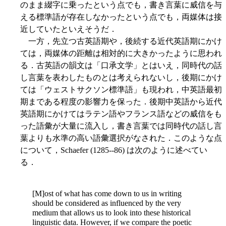
のまま綴字に乗ったという点でも，書き言葉に威信を与
える標準語が存在しなかったという点でも，両媒体は接
近していたといえそうだ．
一方，先立つ古英語期や，後続する近代英語期にかけ
ては，両媒体の距離は相対的に大きかったように思われ
る．古英語の韻文は「口承文学」とはいえ，同時代の話
し言葉を表わしたものとは考えられないし，後期にかけ
ては「ウェストサクソン標準語」も現われ，中英語最初
期まである程度の影響力を保った．後期中英語から近代
英語期にかけてはラテン語やフランス語などの威信をも
った語彙が大量に流入し，書き言葉では同時代の話し言
葉よりも水準の高い語彙選択がなされた．このような点
について，Schaefer (1285--86) は次のように述べてい
る．
[M]ost of what has come down to us in writing
should be considered as influenced by the very
medium that allows us to look into these historical
linguistic data. However, if we compare the poetic