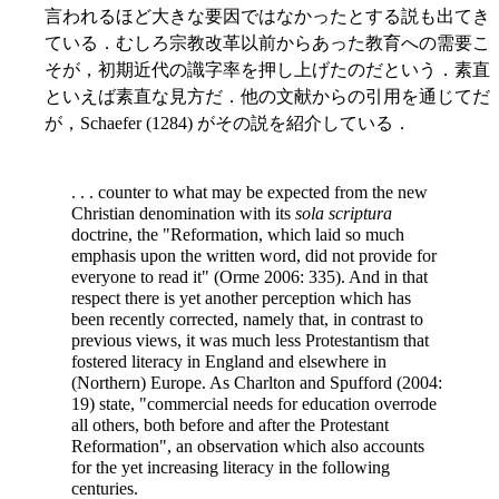
言われるほど大きな要因ではなかったとする説も出てき
ている．むしろ宗教改革以前からあった教育への需要こ
そが，初期近代の識字率を押し上げたのだという．素直
といえば素直な見方だ．他の文献からの引用を通じてだ
が，Schaefer (1284) がその説を紹介している．
. . . counter to what may be expected from the new
Christian denomination with its
sola scriptura
doctrine, the "Reformation, which laid so much
emphasis upon the written word, did not provide for
everyone to read it" (Orme 2006: 335). And in that
respect there is yet another perception which has
been recently corrected, namely that, in contrast to
previous views, it was much less Protestantism that
fostered literacy in England and elsewhere in
(Northern) Europe. As Charlton and Spufford (2004:
19) state, "commercial needs for education overrode
all others, both before and after the Protestant
Reformation", an observation which also accounts
for the yet increasing literacy in the following
centuries.