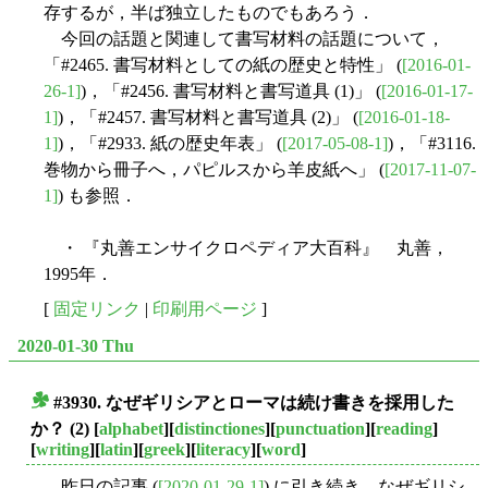
存するが，半ば独立したものでもあろう．
今回の話題と関連して書写材料の話題について，
「#2465. 書写材料としての紙の歴史と特性」 (
[2016-01-
26-1]
)，「#2456. 書写材料と書写道具 (1)」 (
[2016-01-17-
1]
)，「#2457. 書写材料と書写道具 (2)」 (
[2016-01-18-
1]
)，「#2933. 紙の歴史年表」 (
[2017-05-08-1]
)，「#3116.
巻物から冊子へ，パピルスから羊皮紙へ」 (
[2017-11-07-
1]
) も参照．
・ 『丸善エンサイクロペディア大百科』 丸善，
1995年．
[
固定リンク
|
印刷用ページ
]
2020-01-30 Thu
#3930. なぜギリシアとローマは続け書きを採用した
■
か？ (2)
[
alphabet
][
distinctiones
][
punctuation
][
reading
]
[
writing
][
latin
][
greek
][
literacy
][
word
]
昨日の記事 (
[2020-01-29-1]
) に引き続き，なぜギリシ