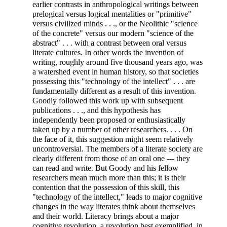
earlier contrasts in anthropological writings between
prelogical versus logical mentalities or "primitive"
versus civilized minds . . ., or the Neolithic "science
of the concrete" versus our modern "science of the
abstract" . . . with a contrast between oral versus
literate cultures. In other words the invention of
writing, roughly around five thousand years ago, was
a watershed event in human history, so that societies
possessing this "technology of the intellect" . . . are
fundamentally different as a result of this invention.
Goodly followed this work up with subsequent
publications . . ., and this hypothesis has
independently been proposed or enthusiastically
taken up by a number of other researchers. . . . On
the face of it, this suggestion might seem relatively
uncontroversial. The members of a literate society are
clearly different from those of an oral one --- they
can read and write. But Goody and his fellow
researchers mean much more than this; it is their
contention that the possession of this skill, this
"technology of the intellect," leads to major cognitive
changes in the way literates think about themselves
and their world. Literacy brings about a major
cognitive revolution, a revolution best exemplified, in