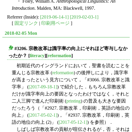
・ Foley, William A.
Anthropological Linguistics: An
Introduction
. Malden, MA: Blackwell, 1997.
Referrer (Inside):
[2019-06-14-1]
[2019-02-03-1]
[
固定リンク
|
印刷用ページ
]
2018-02-05 Mon
#3206. 宗教改革は識字率の向上にそれほど寄与しなか
■
ったか？
[
literacy
][
reformation
]
初期近代のイングランドにおいて，聖書を読むことを
重んじる宗教改革 (
reformation
) の後押しにより，識字率
が高まったという見方について，「#3066. 宗教改革と識
字率」 (
[2017-09-18-1]
) で紹介した．もちろん宗教改革
だけが識字率向上の要因となったわけではなく，それと
二人三脚で進んだ印刷術 (
printing
) の普及も大きな要因
だったろう（「#2927. 宗教改革，印刷術，英語の地位の
向上」 (
[2017-05-02-1]
)，「#2937. 宗教改革，印刷術，英
語の地位の向上 (2)」 (
[2017-05-12-1]
) を参照）．
しばしば宗教改革の貢献が喧伝されるが，否，それは