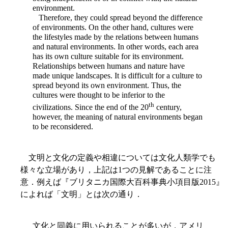
environment.
Therefore, they could spread beyond the difference
of environments. On the other hand, cultures were
the lifestyles made by the relations between humans
and natural environments. In other words, each area
has its own culture suitable for its environment.
Relationships between humans and nature have
made unique landscapes. It is difficult for a culture to
spread beyond its own environment. Thus, the
cultures were thought to be inferior to the
th
civilizations. Since the end of the 20
century,
however, the meaning of natural environments began
to be reconsidered.
文明と文化の定義や相違については文化人類学でも
様々な立場があり，上記は1つの見解であることに注
意．例えば『ブリタニカ国際大百科事典小項目版2015』
によれば「文明」とは次の通り．
文化と同義に用いられることが多いが，アメリ