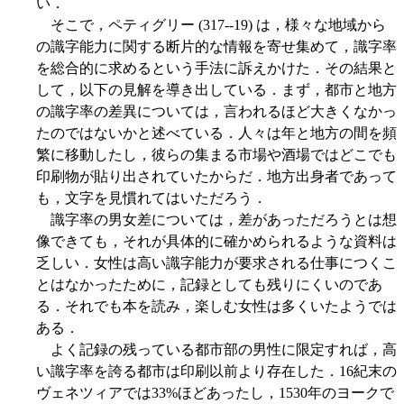
い．
そこで，ペティグリー (317--19) は，様々な地域から
の識字能力に関する断片的な情報を寄せ集めて，識字率
を総合的に求めるという手法に訴えかけた．その結果と
して，以下の見解を導き出している．まず，都市と地方
の識字率の差異については，言われるほど大きくなかっ
たのではないかと述べている．人々は年と地方の間を頻
繁に移動したし，彼らの集まる市場や酒場ではどこでも
印刷物が貼り出されていたからだ．地方出身者であって
も，文字を見慣れてはいただろう．
識字率の男女差については，差があっただろうとは想
像できても，それが具体的に確かめられるような資料は
乏しい．女性は高い識字能力が要求される仕事につくこ
とはなかったために，記録としても残りにくいのであ
る．それでも本を読み，楽しむ女性は多くいたようでは
ある．
よく記録の残っている都市部の男性に限定すれば，高
い識字率を誇る都市は印刷以前より存在した．16紀末の
ヴェネツィアでは33%ほどあったし，1530年のヨークで