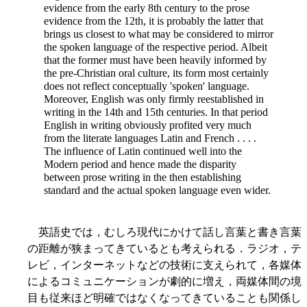
evidence from the early 8th century to
the prose
evidence from the 12th, it is probably the latter that
brings us closest to what may be considered to mirror
the spoken language of the respective period. Albeit
that the former must have been heavily informed by
the pre-Christian oral culture, its form most certainly
does not reflect conceptually 'spoken' language.
Moreover, English was only firmly reestablished in
writing in the 14th and 15th centuries. In that period
English in writing obviously profited very much
from the literate languages Latin and French . . . .
The influence of Latin continued well into the
Modern period and hence made the disparity
between prose writing in the then establishing
standard and the actual spoken language even wider.
英語史では，むしろ現代にかけて話し言葉と書き言葉
の距離が狭まってきているとも考えられる．ラジオ，テ
レビ，インターネットなどの技術に支えられて，各媒体
によるコミュニケーションが劇的に増え，両媒体間の境
目も従来ほど明確ではなくなってきていることも関係し