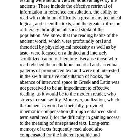
reading were seldom viewed as advantages by the
ancients. These include the effective retrieval of
information in reference consultation, the ability to
read with minimum difficulty a great many technical
logical, and scientific texts, and the greater diffusion
of literacy throughout all social strata of the
population. We know that the reading habits of the
ancient world, which were profoundly oral and
rhetorical by physiological necessity as well as by
taste, were focused on a limited and intensely
scrutinized canon of literature. Because those who
read relished the mellifluous metrical and accentual
patterns of pronounced text and were not interested
in the swift intrusive consultation of books, the
absence of interword space in Greek and Latin was
not perceived to be an impediment to effective
reading, as it would be to the modern reader, who
strives to read swiftly. Moreover, oralization, which
the ancients savored aesthetically, provided
mnemonic compensation (through enhanced short-
term aural recall) for the difficulty in gaining access
to the meaning of unseparated text. Long-term
memory of texts frequently read aloud also
compensated for the inherent graphic and