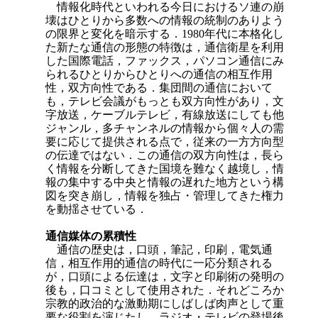
情報化時代といわれる今日におけるソ連の崩
壊はひとりから多数への情報の統制のありよう
の限界と変化を暗示する．1980年代に本格化し
た新たな通信の形態の特徴
は，通信衛星を利用
した国際電話，ファックス，パソコン通信にみ
られるひとりからひとりへの通信の相互作用
性，双方向性である．集団間の通信において
も，テレビ会議がもっとも双方向性があり，文
字放送，ケーブルテレビ，有線放送にしても他
ジャンル，多チャンネルの情報から個々人の需
要に応じて提供される点で，従来の一方方向型
の伝達ではない．この通信の双方向性は，長ら
く情報を分断してきた国境を難なく越境し，情
報の集中する中央と情報の遅れた地方という構
図を突き崩し，情報を独占・管理してきた権力
を動揺させている．
通信媒体の累積性
通信の歴史は，口頭，筆記，印刷，電気通
信，相互作用的通信の時代に一応分類される
が，口頭による伝達は，文字と印刷術の発明の
後も，口コミとして使用された．それどころか
宗教的政治的な激動期にしばしば肉声として重
要な役割を演じたし，ラジオ・テレビの登場後