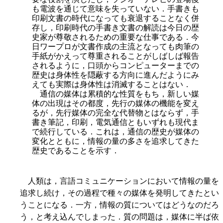
も電波を通じて意味を失っていない．手書きも
印刷文書の時代になっても衰退することなく併
存し，印刷時代の手書き文書の解読は今日の歴
史家が尊敬されるための重要な仕事である．今
日ワープロが文書作成の主流となっても肉筆の
手紙がかえって尊重されることがしばしば報告
されるように，口頭からコンピューターまでの
歴史は身体性を隠蔽する方向に進んだようにみ
えても実際は身体性は消滅することはない．
通信の媒体は累積的な性質をもち，新しい媒
体の出現はその都度，先行の媒体の機能を変え
るが，先行媒体の完全な代替物とはならず，手
書き筆記，印刷，電気通信ともいずれも現代ま
で続行している．これは，通信の歴史が媒体の
変化とともに，情報の量の多さを追求してきた
歴史であることを示す．
人類は，言語コミュニケーションにおいて情報の量を
追求し続け，その過程で種々の媒体を発明してきたとい
うことになる．一方，情報の質についてはどうなのだろ
う，と考え込んでしまった．質の問題は，媒体に半ば依