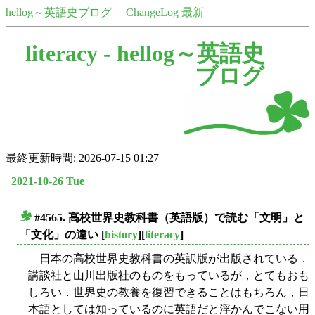
hellog～英語史ブログ
ChangeLog 最新
literacy -
hellog～英語史
ブログ
最終更新時間: 2026-07-15 01:27
2021-10-26 Tue
#4565. 高校世界史教科書（英語版）で読む「文明」と
■
「文化」の違い
[
history
][
literacy
]
日本の高校世界史教科書の英訳版が出版されている．
講談社と山川出版社のものをもっているが，とてもおも
しろい．世界史の教養を復習できることはもちろん，日
本語としては知っているのに英語だと浮かんでこない用