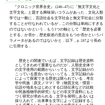
『クロニック世界全史』 (246--47) に「無文字文化と
文字文化」と題する興味深いコラムがあった．文化人類
学では一般に，言語社会を文字社会と無文字社会に分類
することが行なわれているが，この分類は単純にすぎる
のではないかという．もう1つの軸として「歴史を必要
とする」か否か，歴史叙述の意志をもつか否かというパ
ラメータがあるのではないかと．以下，p. 247より長め
に引用する．
歴史との関連でいえば，文字記録は歴史資料
としてきわめて重要なものだが，人類史全体で
の文字使用の範囲からいっても，文字記録がの
こっている度合いからいっても，文字記録のみ
によって探索できる歴史は限られている．考古
学や民族〔原文ノママ〕学（物質文化・慣習・
伝説や地名をはじめとする口頭伝承などの比較
や民族植物学的研究）などの非文字資料にもと
づく研究が求められる．文字を発明しあるいは
採り入れて，出来事を文字によって記録するこ