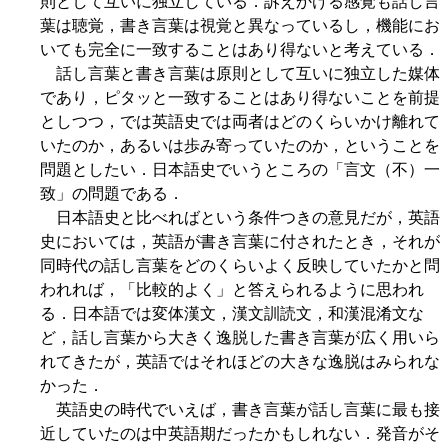
則として互いに独立している．訴えかける感覚も話し言
葉は聴覚，書き言葉は視覚と異なっているし，機能にお
いても完全に一致することはあり得ないと考えている．
話し言葉と書き言葉は原則として互いに独立した媒体
であり，ピタッと一致することはあり得ないことを前提
としつつ，では英語史では両者はどのくらいかけ離れて
いたのか，あるいは歩み寄っていたのか，ということを
問題としたい．日本語史でいうところの「言文（不）一
致」の問題である．
日本語史と比べればという条件つきの意見だが，英語
史においては，英語が書き言葉に付されたとき，それが
同時代の話し言葉をどのくらいよく反映していたかと問
われれば，「比較的よく」と答えられるように思われ
る．日本語では変体漢文，漢文訓読文，和漢混淆文な
ど，話し言葉から大きく逸脱した書き言葉が広く用いら
れてきたが，英語ではそれほどの大きな逸脱はみられな
かった．
英語史の時代でいえば，書き言葉が話し言葉に最も接
近していたのは中英語期だったかもしれない．発音がそ