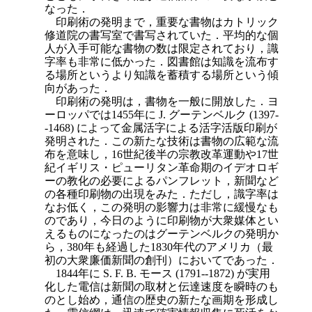
なった．
印刷術の発明まで，重要な書物はカトリック
修道院の書写室で書写されていた．平均的な個
人が入手可能な書物の数は限定されており，識
字率も非常に低かった．図書館は知識を流布す
る場所というより知識を蓄積する場所という傾
向があった．
印刷術の発明は，書物を一般に開放した．ヨ
ーロッパでは1455年に J. グーテンベルク (1397-
-1468) によって金属活字による活字活版印刷が
発明された．この新たな技術は書物の広範な流
布を意味し，16世紀後半の宗教改革運動や17世
紀イギリス・ピューリタン革命期のイデオロギ
ーの教化の必要によるパンフレット，新聞など
の各種印刷物の出現をみた．ただし，識字率は
なお低く，この発明の影響力は非常に緩慢なも
のであり，今日のように印刷物が大衆媒体とい
えるものになったのはグーテンベルクの発明か
ら，380年も経過した1830年代のアメリカ（最
初の大衆廉価新聞の創刊）においてであった．
1844年に S. F. B. モース (1791--1872) が実用
化した電信は新聞の取材と伝達速度を瞬時のも
のとし始め，通信の歴史の新たな画期を形成し