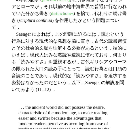
アとローマが，それ以前の地中海世界で普通に行なわれ
ていた分かち書き (
distinctiones
) を捨て，代わりに続け書
き (
scriptura continua
) を作用したかという問題につい
て．
Saenger によれば，この問題に迫るには，読むという
行為に対する現代的な発想を脇に置き，古代の読書習慣
とその社会的文脈を理解する必要があるという．端的に
いえば，現代人はみな黙読や速読に慣れており，何より
も「読みやすさ」を重視するが，古代ギリシアやローマ
の限られた人口の読み手にとって，読む行為とは口頭の
音読のことであり，現代的な「読みやすさ」を追求する
姿勢はなかったのだという．以下，Saenger の解説を聞
いてみよう (11--12) ．
. . . the ancient world did not possess the desire,
characteristic of the modern age, to make reading
easier and swifter because the advantages that
modern readers perceive as accruing from ease of