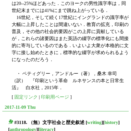
は20--25%ほどあった．このヨークの男性識字率は，同
世紀末までには41%にまで跳ね上がっている．
16世紀，そして続く17世紀にイングランドの識字率が
大幅に上昇したことは間違いない．教育の拡充，印刷の
普及，その他の社会的要因がこの上昇に貢献している
が，これらの諸要因はまた英語の綴字の標準化にも間接
的に寄与しているのである．いよいよ大衆が本格的に文
字に接し始めたときに，標準的な綴字が求められるよう
になったのだろう．
・ ペティグリー，アンドルー（著），桑木 幸司
（訳） 『印刷という革命 ルネサンスの本と日常生
活』 白水社，2015年．
[
固定リンク
|
印刷用ページ
]
2017-11-09 Thu
#3118. （無）文字社会と歴史叙述
[
writing
][
history
]
■
[
anthropology
][
literacy
]