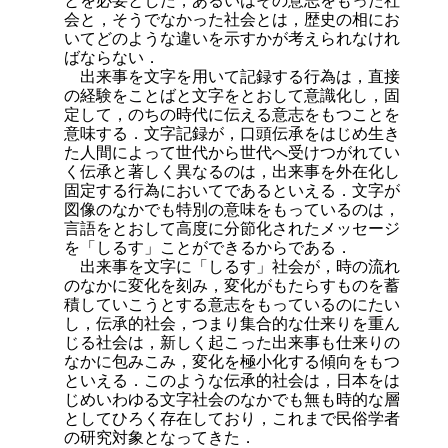
とを必要とした，あるいはその意志をもった社
会と，そうでなかった社会とは，歴史の相にお
いてどのような違いを示すかが考えられなけれ
ばならない．
出来事を文字を用いて記録する行為は，直接
の経験をことばと文字をとおして意識化し，固
定して，のちの時代に伝える意志をもつことを
意味する．文字記録が，口頭伝承をはじめ生き
た人間によって世代から世代へ受けつがれてい
く伝承と著しく異なるのは，出来事を外在化し
固定する行為においてであるといえる．文字が
図像のなかでも特別の意味をもっているのは，
言語をとおして高度に分節化されたメッセージ
を「しるす」ことができるからである．
出来事を文字に「しるす」社会が，時の流れ
のなかに変化を刻み，変化がもたらすものを蓄
積していこうとする意志をもっているのにたい
し，伝承的社会，つまり集合的な仕来りを重ん
じる社会は，新しく起こった出来事も仕来りの
なかに包みこみ，変化を極小化する傾向をもつ
といえる．このような伝承的社会は，日本をは
じめいわゆる文字社会のなかでも無も時的な層
としてひろく存在しており，これまで民俗学者
の研究対象となってきた．