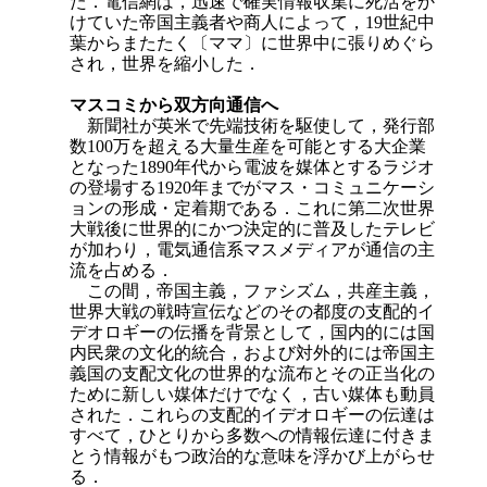
た．電信網は，迅速で確実情報収集に死活をか
けていた帝国主義者や商人によって，19世紀中
葉からまたたく〔ママ〕に世界中に張りめぐら
され，世界を縮小した．
マスコミから双方向通信へ
新聞社が英米で先端技術を駆使して，発行部
数100万を超える大量生産を可能とする大企業
となった1890年代から電波を媒体とするラジオ
の登場する1920年までがマス・コミュニケーシ
ョンの形成・定着期である．これに第二次世界
大戦後に世界的にかつ決定的に普及したテレビ
が加わり，電気通信系マスメディアが通信の主
流を占める．
この間，帝国主義，ファシズム，共産主義，
世界大戦の戦時宣伝などのその都度の支配的イ
デオロギーの伝播を背景として，国内的には国
内民衆の文化的統合，および対外的には帝国主
義国の支配文化の世界的な流布とその正当化の
ために新しい媒体だけでなく，古い媒体も動員
された．これらの支配的イデオロギーの伝達は
すべて，ひとりから多数への情報伝達に付きま
とう情報がもつ政治的な意味を浮かび上がらせ
る．