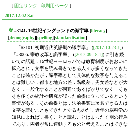
[
固定リンク
|
印刷用ページ
]
2017-12-02 Sat
#3141. 16世紀イングランドの識字率
[
literacy
]
■
[
demography
][
spelling
][
standardisation
]
「#3101. 初期近代英語期の識字率」 (
[2017-10-23-1]
)，
「#3066. 宗教改革と識字率」 (
[2017-09-18-1]
) に引き続
いての話題．16世紀ヨーロッパでは教育制度がおおいに
拡充され，文字を読み書きできる人々が多くなってきた
ことは確かだが，識字率として具体的な数字を与えるこ
とは難しい．都市と地方の差，階級差，男女差などが大
きく，一般化することが困難であるばかりでなく，そも
そも多くの統計や研究が誤った前提に立っているという
事情がある．その前提とは，法的書類に署名できる人は
文字を読むこともできたとするものだ．近年の脳科学の
知見によれば，書くことと読むことはまったく別の行為
であり，両者が常に連動するものと考えることはできな