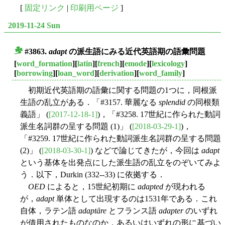
[
固定リンク
|
印刷用ページ
]
2019-11-24 Sun
#3863.
adapt
の派生語にみる近代英語期の語彙問題
■
[
word_formation
][
latin
][
french
][
emode
][
lexicology
]
[
borrowing
][
loan_word
][
derivation
][
word_family
]
初期近代英語期の語彙に関する問題の1つに，同根派
生語の乱立がある．「#3157. 華麗なる
splendid
の同根類
義語」 (
[2017-12-18-1]
)，「#3258. 17世紀に作られた動詞
派生名詞群の呈する問題 (1)」 (
[2018-03-29-1]
)，
「#3259. 17世紀に作られた動詞派生名詞群の呈する問題
(2)」 (
[2018-03-30-1]
) などで論じてきたが，今回は
adapt
という基体を出発点にした派生語の乱立をのぞいてみよ
う．以下，Durkin (332--33) に依拠する．
OED
によると，15世紀初期に
adapted
が現われる
が，
adapt
単体として出現するのは1531年である．これ
自体，ラテン語
adaptāre
とフランス語
adapter
のいずれ
が借用されたものなのか，あるいはいずれの形に基づい