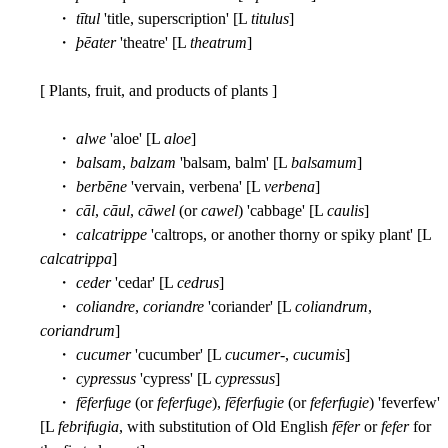
・
tītul
'title, superscription' [L
titulus
]
・
þēater
'theatre' [L
theatrum
]
[ Plants, fruit, and products of plants ]
・
alwe
'aloe' [L
aloe
]
・
balsam
,
balzam
'balsam, balm' [L
balsamum
]
・
berbēne
'vervain, verbena' [L
verbena
]
・
cāl
,
cāul
,
cāwel
(or
cawel
) 'cabbage' [L
caulis
]
・
calcatrippe
'caltrops, or another thorny or spiky plant' [L
calcatrippa
]
・
ceder
'cedar' [L
cedrus
]
・
coliandre
,
coriandre
'coriander' [L
coliandrum
,
coriandrum
]
・
cucumer
'cucumber' [L
cucumer
-,
cucumis
]
・
cypressus
'cypress' [L
cypressus
]
・
fēferfuge
(or
feferfuge
),
fēferfugie
(or
feferfugie
) 'feverfew'
[L
febrifugia
, with substitution of Old English
fēfer
or
fefer
for