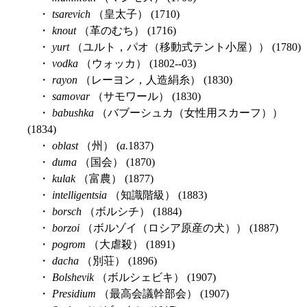
・
tsarevich
（皇太子） (1710)
・
knout
（革のむち） (1716)
・
yurt
（ユルト，パオ（移動式テント小屋）） (1780)
・
vodka
（ウォッカ） (1802--03)
・
rayon
（レーヨン，人造絹糸） (1830)
・
samovar
（サモワール） (1830)
・
babushka
（バブーシュカ（女性用スカーフ））
(1834)
・
oblast
（州） (
a.
1837)
・
duma
（国会） (1870)
・
kulak
（富農） (1877)
・
intelligentsia
（知識階級） (1883)
・
borsch
（ボルシチ） (1884)
・
borzoi
（ボルゾイ（ロシア原産の犬）） (1887)
・
pogrom
（大虐殺） (1891)
・
dacha
（別荘） (1896)
・
Bolshevik
（ボルシェビキ） (1907)
・
Presidium
（最高会議幹部会） (1907)