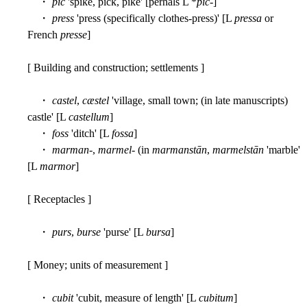
・
pīc
'spike, pick, pike' [perhals L *
pic
-]
・
press
'press (specifically clothes-press)' [L
pressa
or
French
presse
]
[ Building and construction; settlements ]
・
castel
,
cæstel
'village, small town; (in late manuscripts)
castle' [L
castellum
]
・
foss
'ditch' [L
fossa
]
・
marman
-,
marmel
- (in
marmanstān
,
marmelstān
'marble'
[L
marmor
]
[ Receptacles ]
・
purs
,
burse
'purse' [L
bursa
]
[ Money; units of measurement ]
・
cubit
'cubit, measure of length' [L
cubitum
]