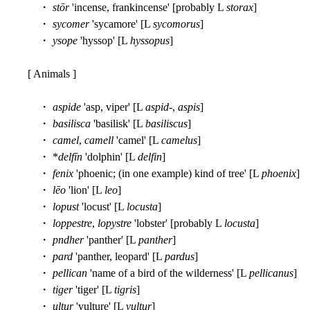
・
stōr
'incense, frankincense' [probably L
storax
]
・
sycomer
'sycamore' [L
sycomorus
]
・
ysope
'hyssop' [L
hyssopus
]
[ Animals ]
・
aspide
'asp, viper' [L
aspid
-,
aspis
]
・
basilisca
'basilisk' [L
basiliscus
]
・
camel
,
camell
'camel' [L
camelus
]
・ *
delfīn
'dolphin' [L
delfin
]
・
fenix
'phoenic; (in one example) kind of tree' [L
phoenix
]
・
lēo
'lion' [L
leo
]
・
lopust
'locust' [L
locusta
]
・
loppestre
,
lopystre
'lobster' [probably L
locusta
]
・
pndher
'panther' [L
panther
]
・
pard
'panther, leopard' [L
pardus
]
・
pellican
'name of a bird of the wilderness' [L
pellicanus
]
・
tiger
'tiger' [L
tigris
]
・
ultur
'vulture' [L
vultur
]