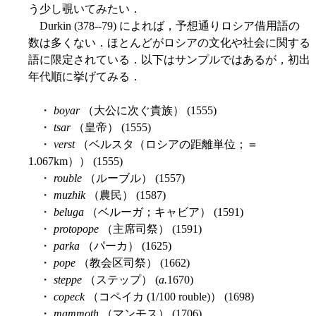
う少し覗いてみたい．
Durkin (378--79) によれば，予想通りロシア借用語の
数は多くない．ほとんどがロシアの文化や社会に関する
語に限定されている．以下はサンプルではあるが，初出
年代順に挙げてみる．
・
boyar
（大公に次ぐ貴族） (1555)
・
tsar
（皇帝） (1555)
・
verst
（ベルスタ（ロシアの距離単位；＝
1.067km）） (1555)
・
rouble
（ルーブル） (1557)
・
muzhik
（農民） (1587)
・
beluga
（ベルーガ；キャビア） (1591)
・
protopope
（主席司祭） (1591)
・
parka
（パーカ） (1625)
・
pope
（教会区司祭） (1662)
・
steppe
（ステップ） (
a.
1670)
・
copeck
（コペイカ (1/100 rouble)） (1698)
・
mammoth
（マンモス） (1706)