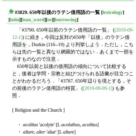
#3829. 650年以後のラテン借用語の一覧
[
lexicology
]
■
[
latin
][
loan_word
][
oe
][
borrowing
]
「#3790. 650年以前のラテン借用語の一覧」 (
[2019-09-
12-1]
) に続き，今回は反対の650年「以後」のラテン借
用語を，Durkin (116--19) より列挙しよう．ただし，こち
らは先の一覧と異なり網羅的ではない．あくまで一部を
示すものなので注意．
650年以前と以後の借用語の傾向について比較する
と，後者は学問・宗教と結びつけられる語彙が目立つこ
とがわかるだろう．「#3787. 650年辺りを境とする，そ
の前後のラテン借用語の特質」 (
[2019-09-09-1]
) も参
照．
[ Religion and the Church ]
・
acolitus
'acolyte' [L
acoluthus
,
acolitus
]
・
altare
,
alter
'altar' [L
altare
]