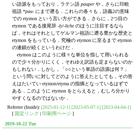
い語源をもっており，ラテン語
pauper
や，さらに印欧
祖語 *
pau
- にまで遡る．これらの各々も，語義2の意味
での etymon という言い方ができる．さらに，2つ目の
etymon である接尾辞 -
ly
/-
liche
のほうに注目するなら
ば，それはそれとしてゲルマン祖語に遡る豊かな歴史と
etymon をもっている．究極の etymon に至るまで etymon
の連鎖が続くというわけだ．
etymon はこのように様々な単位を指して用いられる
ので少々分かりにくく，それゆえ訳語も定まらないのか
もしれない．しかし，「○○という単語の語源は何？」
という問いに対してどのように答えたとしても，その答
えはたいてい etymon/etyma の指摘となっているはずで
ある．このように etymon をとらえると，むしろ分かり
やすくなるのではないか．
Referrer (Inside):
[2025-01-12-1]
[2023-05-07-1]
[2023-04-04-1]
[
固定リンク
|
印刷用ページ
]
2019-10-22 Tue