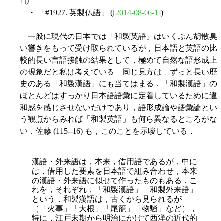
1]
)
・ 「#1927. 英製仏語」 (
[2014-08-06-1]
)
一般に現代の日本では「和製英語」はいくぶん胡散臭
い響きをもって受け取られているが，日本語と英語の比
較的長い言語接触の結果として，極めて自然な語形成上
の現象だと私は考えている．同じ見方は，ずっと長い歴
史のある「和製漢語」にも当てはまる．「和製漢語」の
ほとんどはすっかり日本語語彙に定着しているために違
和感を感じさせないだけであり，語形成論や語彙論とい
う観点からみれば「和製英語」も何ら異なるところがな
い．佐藤 (115--16) も，このことを示唆している．
漢語・外来語は，本来，借用語であるが，中に
は，借用した要素を日本語で組み合わせ，本来
の漢語・外来語に似せて作ったものもある．こ
れを，それぞれ，「和製漢語」「和製外来語」
という．和製漢語は，古くから見られるが
（「火事」「大根」「尾籠」「物騒」など），
特に，江戸末期から明治にかけて西洋の近代的