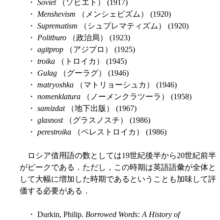
・
Soviet
（ソビエト） (1917)
・
Menshevism
（メンシェビズム） (1920)
・
Suprematism
（シュプレマティズム） (1920)
・
Politburo
（政治局） (1923)
・
agitprop
（アジプロ） (1925)
・
troika
（トロイカ） (1945)
・
Gulag
（グーラグ） (1946)
・
matryoshka
（マトリョーシュカ） (1946)
・
nomenklatura
（ノーメンクラツーラ） (1958)
・
samizdat
（地下出版） (1967)
・
glasnost
（グラスノスチ） (1986)
・
perestroika
（ペレストロイカ） (1986)
ロシア借用語の数としては19世紀後半から20世紀前半
がピークである．ただし，この時期は英語語彙が全体と
して大幅に増加した時期であるということも加味して評
価する必要がある．
・ Durkin, Philip.
Borrowed Words: A History of