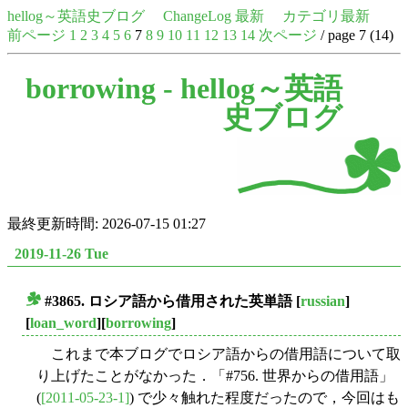
hellog～英語史ブログ
ChangeLog 最新
カテゴリ最新
前ページ
1
2
3
4
5
6
7
8
9
10
11
12
13
14
次ページ
/ page 7 (14)
borrowing -
hellog～英語
史ブログ
最終更新時間: 2026-07-15 01:27
2019-11-26 Tue
#3865. ロシア語から借用された英単語
[
russian
]
■
[
loan_word
][
borrowing
]
これまで本ブログでロシア語からの借用語について取
り上げたことがなかった．「#756. 世界からの借用語」
(
[2011-05-23-1]
) で少々触れた程度だったので，今回はも