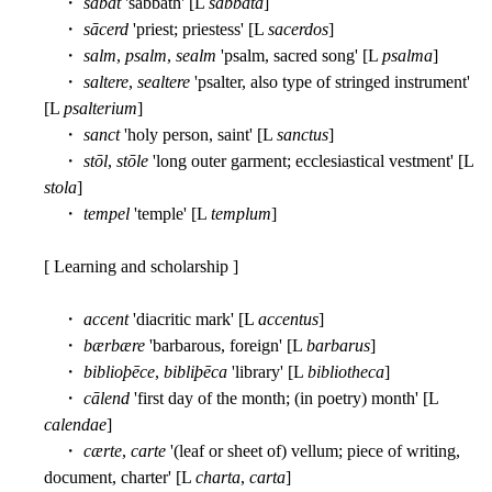
・
sabat
'sabbath' [L
sabbata
]
・
sācerd
'priest; priestess' [L
sacerdos
]
・
salm
,
psalm
,
sealm
'psalm, sacred song' [L
psalma
]
・
saltere
,
sealtere
'psalter, also type of stringed instrument'
[L
psalterium
]
・
sanct
'holy person, saint' [L
sanctus
]
・
stōl
,
stōle
'long outer garment; ecclesiastical vestment' [L
stola
]
・
tempel
'temple' [L
templum
]
[ Learning and scholarship ]
・
accent
'diacritic mark' [L
accentus
]
・
bærbære
'barbarous, foreign' [L
barbarus
]
・
biblioþēce
,
bibliþēca
'library' [L
bibliotheca
]
・
cālend
'first day of the month; (in poetry) month' [L
calendae
]
・
cærte
,
carte
'(leaf or sheet of) vellum; piece of writing,
document, charter' [L
charta
,
carta
]