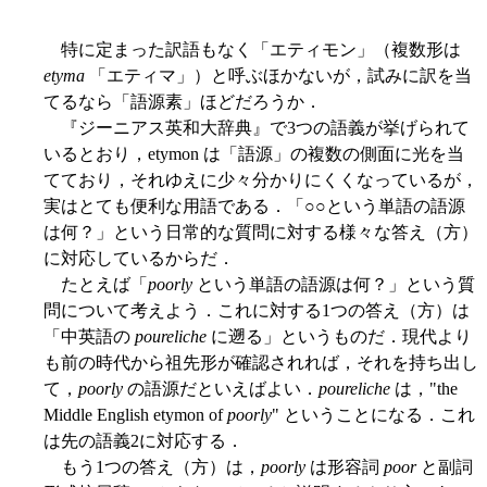
特に定まった訳語もなく「エティモン」（複数形は
etyma
「エティマ」）と呼ぶほかないが，試みに訳を当
てるなら「語源素」ほどだろうか．
『ジーニアス英和大辞典』で3つの語義が挙げられて
いるとおり，etymon は「語源」の複数の側面に光を当
てており，それゆえに少々分かりにくくなっているが，
実はとても便利な用語である．「○○という単語の語源
は何？」という日常的な質問に対する様々な答え（方）
に対応しているからだ．
たとえば「
poorly
という単語の語源は何？」という質
問について考えよう．これに対する1つの答え（方）は
「中英語の
poureliche
に遡る」というものだ．現代より
も前の時代から祖先形が確認されれば，それを持ち出し
て，
poorly
の語源だといえばよい．
poureliche
は，"the
Middle English etymon of
poorly
" ということになる．これ
は先の語義2に対応する．
もう1つの答え（方）は，
poorly
は形容詞
poor
と副詞