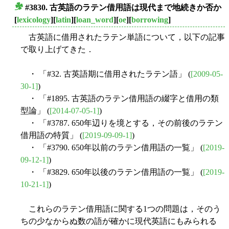
#3830. 古英語のラテン借用語は現代まで地続きか否か
■
[
lexicology
][
latin
][
loan_word
][
oe
][
borrowing
]
古英語に借用されたラテン単語について，以下の記事
で取り上げてきた．
・ 「#32. 古英語期に借用されたラテン語」 (
[2009-05-
30-1]
)
・ 「#1895. 古英語のラテン借用語の綴字と借用の類
型論」 (
[2014-07-05-1]
)
・ 「#3787. 650年辺りを境とする，その前後のラテン
借用語の特質」 (
[2019-09-09-1]
)
・ 「#3790. 650年以前のラテン借用語の一覧」 (
[2019-
09-12-1]
)
・ 「#3829. 650年以後のラテン借用語の一覧」 (
[2019-
10-21-1]
)
これらのラテン借用語に関する1つの問題は，そのう
ちの少なからぬ数の語が確かに現代英語にもみられる