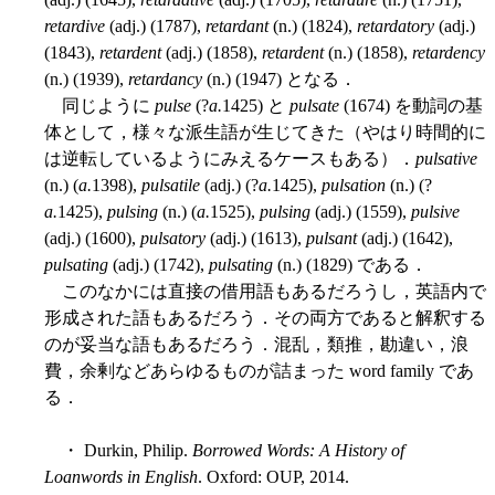
retardive
(adj.) (1787),
retardant
(n.) (1824),
retardatory
(adj.)
(1843),
retardent
(adj.) (1858),
retardent
(n.) (1858),
retardency
(n.) (1939),
retardancy
(n.) (1947) となる．
同じように
pulse
(?
a.
1425) と
pulsate
(1674) を動詞の基
体として，様々な派生語が生じてきた（やはり時間的に
は逆転しているようにみえるケースもある）．
pulsative
(n.) (
a.
1398),
pulsatile
(adj.) (?
a.
1425),
pulsation
(n.) (?
a.
1425),
pulsing
(n.) (
a.
1525),
pulsing
(adj.) (1559),
pulsive
(adj.) (1600),
pulsatory
(adj.) (1613),
pulsant
(adj.) (1642),
pulsating
(adj.) (1742),
pulsating
(n.) (1829) である．
このなかには直接の借用語もあるだろうし，英語内で
形成された語もあるだろう．その両方であると解釈する
のが妥当な語もあるだろう．混乱，類推，勘違い，浪
費，余剰などあらゆるものが詰まった word family であ
る．
・ Durkin, Philip.
Borrowed Words: A History of
Loanwords in English
. Oxford: OUP, 2014.