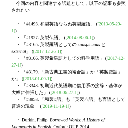
今回の内容と関連する話題として，以下の記事も参照
されたい．
・ 「#1493. 和製英語ならぬ英製羅語」 (
[2013-05-29-
1]
)
・ 「#1927. 英製仏語」 (
[2014-08-06-1]
)
・ 「#3165. 英製羅語としての
conspicuous
と
external
」 (
[2017-12-26-1]
)
・ 「#3166. 英製希羅語としての科学用語」 (
[2017-12-
27-1]
)
・ 「#3179. 「新古典主義的複合語」か「英製羅語」
か」 (
[2018-01-09-1]
)
・ 「#3348. 初期近代英語期に借用系の接辞・基体が
大幅に伸張した」 (
[2018-06-27-1]
)
・ 「#3858. 「和製○語」も「英製△語」も言語として
普通の現象」 (
[2019-11-19-1]
)
・ Durkin, Philip.
Borrowed Words: A History of
Loanwords in English
. Oxford: OUP, 2014.