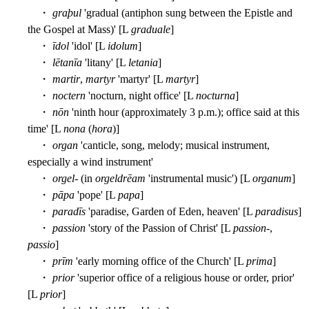
・
graþul
'gradual (antiphon sung between the Epistle and
the Gospel at Mass)' [L
graduale
]
・
īdol
'idol' [L
idolum
]
・
lētanīa
'litany' [L
letania
]
・
martir
,
martyr
'martyr' [L
martyr
]
・
noctern
'nocturn, night office' [L
nocturna
]
・
nōn
'ninth hour (approximately 3 p.m.); office said at this
time' [L
nona
(
hora
)]
・
organ
'canticle, song, melody; musical instrument,
especially a wind instrument'
・
orgel
- (in
orgeldrēam
'instrumental music') [L
organum
]
・
pāpa
'pope' [L
papa
]
・
paradīs
'paradise, Garden of Eden, heaven' [L
paradisus
]
・
passion
'story of the Passion of Christ' [L
passion
-,
passio
]
・
prīm
'early morning office of the Church' [L
prima
]
・
prior
'superior office of a religious house or order, prior'
[L
prior
]