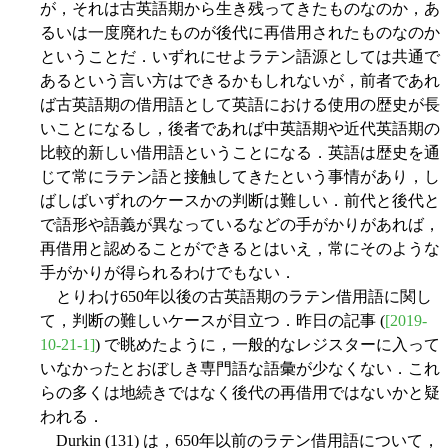
が，それは古英語期から生き残ってきたものなのか，あ
るいは一度廃れたものが後代に再借用されたものなのか
ということだ．いずれにせよラテン語源としては共通で
あるという言い方はできるかもしれないが，前者であれ
ば古英語期の借用語として英語における使用の歴史が長
いことになるし，後者であれば中英語期や近代英語期の
比較的新しい借用語ということになる．英語は歴史を通
じて常にラテン語と接触してきたという事情があり，し
ばしばいずれのケースかの判断は難しい．前代と後代と
で語形や語義が異なっているなどの手がかりがあれば，
再借用と認めることができるとはいえ，常にそのような
手がかりが得られるわけでもない．
とりわけ650年以後の古英語期のラテン借用語に関し
て，判断の難しいケースが目立つ．昨日の記事 (
[2019-
10-21-1]
) で眺めたように，一般的なレジスターに入って
いなかったとおぼしき専門語な語彙が少なくない．これ
らの多くは地続きではなく後代の再借用ではないかと疑
われる．
Durkin (131) は，650年以前のラテン借用語について，