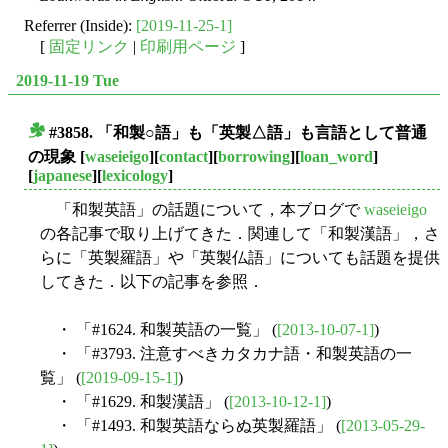
Referrer (Inside):
[2019-11-25-1]
[
固定リンク
|
印刷用ページ
]
2019-11-19 Tue
#3858. 「和製○語」も「英製△語」も言語として普通
■
の現象
[
waseieigo
][
contact
][
borrowing
][
loan_word
]
[
japanese
][
lexicology
]
「和製英語」の話題について，本ブログで
waseieigo
の各記事で取り上げてきた．関連して「和製漢語」，さ
らに「英製羅語」や「英製仏語」についても話題を提供
してきた．以下の記事を参照．
・ 「#1624. 和製英語の一覧」 (
[2013-10-07-1]
)
・ 「#3793. 注意すべきカタカナ語・和製英語の一
覧」 (
[2019-09-15-1]
)
・ 「#1629. 和製漢語」 (
[2013-10-12-1]
)
・ 「#1493. 和製英語ならぬ英製羅語」 (
[2013-05-29-