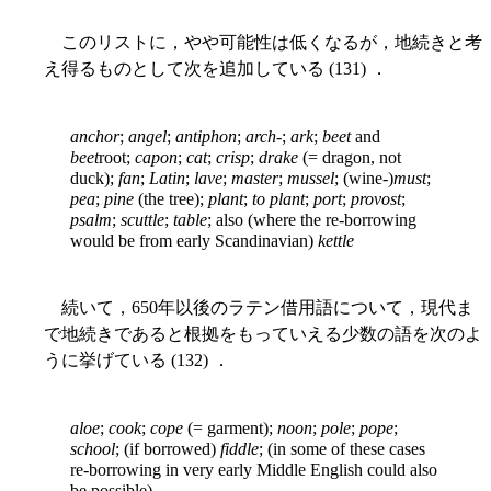
このリストに，やや可能性は低くなるが，地続きと考
え得るものとして次を追加している (131) ．
anchor
;
angel
;
antiphon
;
arch
-;
ark
;
beet
and
beet
root;
capon
;
cat
;
crisp
;
drake
(= dragon, not
duck);
fan
;
Latin
;
lave
;
master
;
mussel
; (wine-)
must
;
pea
;
pine
(the tree);
plant
;
to
plant
;
port
;
provost
;
psalm
;
scuttle
;
table
; also (where the re-borrowing
would be from early Scandinavian)
kettle
続いて，650年以後のラテン借用語について，現代ま
で地続きであると根拠をもっていえる少数の語を次のよ
うに挙げている (132) ．
aloe
;
cook
;
cope
(= garment);
noon
;
pole
;
pope
;
school
; (if borrowed)
fiddle
; (in some of these cases
re-borrowing in very early Middle English could also
be possible)