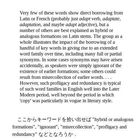
Very few of these words show direct borrowing from
Latin or French (probably just
adapt
verb,
adaptate
,
adaptation
, and maybe
adapt
adjective), but a
number of others are best explained as hybrid or
analogous formations on Latin stems. The group as a
whole illustrates the impact of the borrowing of a
handful of key words in giving rise to an extended
word family over time, including many full or partial
synonyms. In some cases synonyms may have arisen
accidentally, as speakers were simply ignorant of the
existence of earlier formations; some others could
result from misrecollection of earlier words. . . .
However, such profligacy and redundancy is typical
of such word families in English well into the Later
Modern period, well beyond the period in which
'copy' was particularly in vogue in literary style.
ここからキーワードを拾い出せば "hybrid or analogous
formations", "ignorant", "misrecollection", "profligacy and
redundancy" などとなろうか．