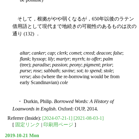
そして，根拠がやや弱くなるが，650年以後のラテン
借用語として現代まで地続きの可能性のあるものは次の
通り (132) ．
altar
;
canker
;
cap
;
clerk
;
comet
;
creed
;
deacon
;
false
;
flank
;
hyssop
;
lily
;
martyr
;
myrrh
;
to
offer
;
palm
(tree);
paradise
;
passion
;
peony
;
pigment
;
prior
;
purse
;
rose
;
sabbath
;
savine
;
sot
;
to
spend
;
stole
;
verse
; also (where the re-borrowing would be from
early Scandinavian)
cole
・ Durkin, Philip.
Borrowed Words: A History of
Loanwords in English
. Oxford: OUP, 2014.
Referrer (Inside):
[2024-07-21-1]
[2021-08-03-1]
[
固定リンク
|
印刷用ページ
]
2019-10-21 Mon