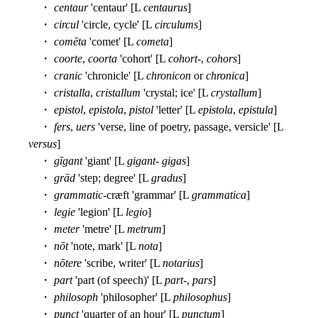
・
centaur
'centaur' [L
centaurus
]
・
circul
'circle, cycle' [L
circulums
]
・
comēta
'comet' [L
cometa
]
・
coorte
,
coorta
'cohort' [L
cohort
-,
cohors
]
・
cranic
'chronicle' [L
chronicon
or
chronica
]
・
cristalla
,
cristallum
'crystal; ice' [L
crystallum
]
・
epistol
,
epistola
,
pistol
'letter' [L
epistola
,
epistula
]
・
fers
,
uers
'verse, line of poetry, passage, versicle' [L
versus
]
・
gīgant
'giant' [L
gigant
-
gigas
]
・
grād
'step; degree' [L
gradus
]
・
grammatic
-cræft 'grammar' [L
grammatica
]
・
legie
'legion' [L
legio
]
・
meter
'metre' [L
metrum
]
・
nōt
'note, mark' [L
nota
]
・
nōtere
'scribe, writer' [L
notarius
]
・
part
'part (of speech)' [L
part
-,
pars
]
・
philosoph
'philosopher' [L
philosophus
]
・
punct
'quarter of an hour' [L
punctum
]