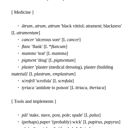
[ Medicine ]
・
ātrum
,
atrum
,
attrum
'black vitriol; atrament; blackness'
[L
atramentum
]
・
cancer
'ulcerous sore' [L
cancer
]
・
flanc
'flank' [L *
flancum
]
・
mamme
'teat' [L
mamma
]
・
pigment
'drug' [L
pigmentum
]
・
plaster
'plaster (medical dressing), plaster (building
material)' [L
plastrum
,
emplastrum
]
・
sċrofell
'scrofula' [L
scrofula
]
・
tyriaca
'antidote to poison' [L
tiriaca
,
theriaca
]
[ Tools and implements ]
・
pāl
'stake, stave, post, pole; spade' [L
palus
]
・ (perhaps)
paper
'(probably) wick' [L
papirus
,
papyrus
]