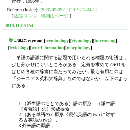
帝社，1996年．
Referrer (Inside):
[2020-09-05-1]
[2019-11-24-1]
[
固定リンク
|
印刷用ページ
]
2019-11-08 Fri
#3847.
etymon
[
terminology
][
etymology
][
borrowing
]
■
[
lexicology
][
word_formation
][
morphology
]
単語の語源に関する話題で用いられる標題の術語は，
少し分かりにくいところがある．定義を求めて
OED
を
はじめ各種の辞書に当たってみたが，最も有用なのは
『ジーニアス英和大辞典』なのではないか．以下のよう
にある．
1 （派生語のもとである）語の原形，（派生語
［複合語］の）形成要素．
2 （ある単語の）原形《現代英語の two に対す
る古英語の twā》．
3 外来語の原語．