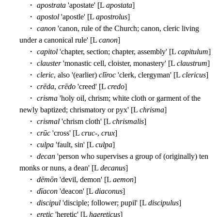
・
apostrata
'apostate' [L
apostata
]
・
apostol
'apostle' [L
apostrolus
]
・
canon
'canon, rule of the Church; canon, cleric living
under a canonical rule' [L
canon
]
・
capitol
'chapter, section; chapter, assembly' [L
capitulum
]
・
clauster
'monastic cell, cloister, monastery' [L
claustrum
]
・
cleric
, also '(earlier)
clīroc
'clerk, clergyman' [L
clericus
]
・
crēda
,
crēdo
'creed' [L
credo
]
・
crisma
'holy oil, chrism; white cloth or garment of the
newly baptized; chrismatory or pyx' [L
chrisma
]
・
crismal
'chrism cloth' [L
chrismalis
]
・
crūc
'cross' [L
cruc
-,
crux
]
・
culpa
'fault, sin' [L
culpa
]
・
decan
'person who supervises a group of (originally) ten
monks or nuns, a dean' [L
decanus
]
・
dēmōn
'devil, demon' [L
aemon
]
・
dīacon
'deacon' [L
diaconus
]
・
discipul
'disciple; follower; pupil' [L
discipulus
]
・
eretic
'heretic' [L
haereticus
]