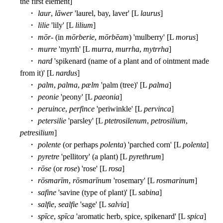
the first element]
・
laur
,
lāwer
'laurel, bay, laver' [L
laurus
]
・
lilie
'lily' [L
lilium
]
・
mōr
- (in
mōrberie
,
mōrbēam
) 'mulberry' [L
morus
]
・
murre
'myrrh' [L
murra
,
murrha
,
mytrrha
]
・
nard
'spikenard (name of a plant and of ointment made
from it)' [L
nardus
]
・
palm
,
palma
,
pælm
'palm (tree)' [L
palma
]
・
peonie
'peony' [L
paeonia
]
・
peruince
,
perfince
'periwinkle' [L
pervinca
]
・
petersilie
'parsley' [L
ptetrosilenum
,
petrosilium
,
petresilium
]
・
polente
(or perhaps
polenta
) 'parched corn' [L
polenta
]
・
pyretre
'pellitory' (a plant) [L
pyrethrum
]
・
rōse
(or
rose
) 'rose' [L
rosa
]
・
rōsmarīm
,
rōsmarīnum
'rosemary' [L
rosmarinum
]
・
safine
'savine (type of plant)' [L
sabina
]
・
salfie
,
sealfie
'sage' [L
salvia
]
・
spīce
,
spīca
'aromatic herb, spice, spikenard' [L
spica
]