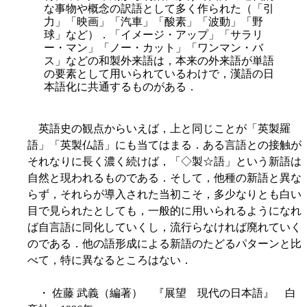
な事物や概念の訳語として多
く作られた（「引
力」「映画」「汽車」「酸素」「波動」「野
球」など）．「イメージ・アップ」「サラリ
ー・マン」「ノー・カット」「ワンマン・バ
ス」などの和製外来語は，本来の外来語が単語
の要素として用いられているわけで，漢語の日
本語化に共通するものがある．
英語史の観点からいえば，上と同じことが「英製羅
語」「英製仏語」にも当てはまる．ある言語との接触が
それなりに長く濃く続けば，「◇製☆語」という新語は
自然と現われるものである．そして，他種の新語と異な
らず，それらが導入された当初こそ，多少なりとも白い
目で見られたとしても，一般的に用いられるようになれ
ば自言語に同化していくし，流行らなければ廃れていく
のである．他の語形成による新語のたどるパターンと比
べて，特に異なるところはない．
・ 佐藤 武義（編著） 『展望 現代の日本語』 白