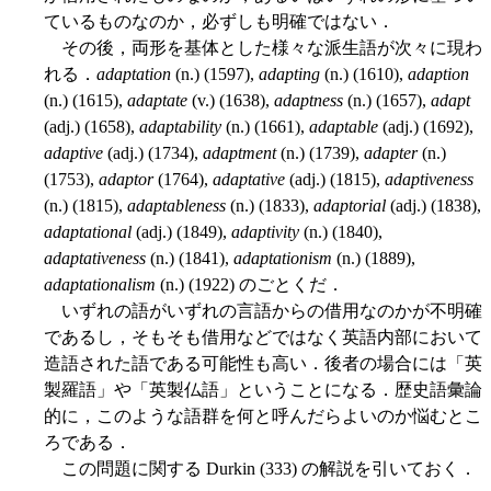
ているものなのか，必ずしも明確ではない．
その後，両形を基体とした様々な派生語が次々に現わ
れる．
adaptation
(n.) (1597),
adapting
(n.) (1610),
adaption
(n.) (1615),
adaptate
(v.) (1638),
adaptness
(n.) (1657),
adapt
(adj.) (1658),
adaptability
(n.) (1661),
adaptable
(adj.) (1692),
adaptive
(adj.) (1734),
adaptment
(n.) (1739),
adapter
(n.)
(1753),
adaptor
(1764),
adaptative
(adj.) (1815),
adaptiveness
(n.) (1815),
adaptableness
(n.) (1833),
adaptorial
(adj.) (1838),
adaptational
(adj.) (1849),
adaptivity
(n.) (1840),
adaptativeness
(n.) (1841),
adaptationism
(n.) (1889),
adaptationalism
(n.) (1922) のごとくだ．
いずれの語がいずれの言語からの借用なのかが不明確
であるし，そもそも借用などではなく英語内部において
造語された語である可能性も高い．後者の場合には「英
製羅語」や「英製仏語」ということになる．歴史語彙論
的に，このような語群を何と呼んだらよいのか悩むとこ
ろである．
この問題に関する Durkin (333) の解説を引いておく．