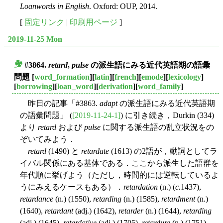
Loanwords in English
. Oxford: OUP, 2014.
[
固定リンク
|
印刷用ページ
]
2019-11-25 Mon
#3864.
retard
,
pulse
の派生語にみる近代英語期の語彙
■
問題
[
word_formation
][
latin
][
french
][
emode
][
lexicology
]
[
borrowing
][
loan_word
][
derivation
][
word_family
]
昨日の記事「#3863.
adapt
の派生語にみる近代英語期
の語彙問題」 (
[2019-11-24-1]
) に引き続き，Durkin (334)
より
retard
および
pulse
に関する派生語の乱立状況をの
ぞいてみよう．
retard
(1490) と
retardate
(1613) の2語が，動詞としてラ
イバル関係にある基体である．ここから派生した語群を
年代順に挙げよう（ただし，時間的には逆転しているよ
うにみえるケースもある）．
retardation
(n.) (
c.
1437),
retardance
(n.) (1550),
retarding
(n.) (1585),
retardment
(n.)
(1640),
retardant
(adj.) (1642),
retarder
(n.) (1644),
retarding
(adj.) (1645),
retardative
(adj.) (1705),
retardure
(n.) (1751),