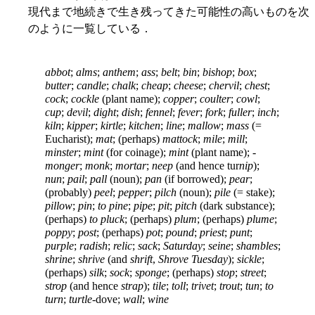
現代まで地続きで生き残ってきた可能性の高いものを次
のように一覧している．
abbot
;
alms
;
anthem
;
ass
;
belt
;
bin
;
bishop
;
box
;
butter
;
candle
;
chalk
;
cheap
;
cheese
;
chervil
;
chest
;
cock
;
cockle
(plant name);
copper
;
coulter
;
cowl
;
cup
;
devil
;
dight
;
dish
;
fennel
;
fever
;
fork
;
fuller
;
inch
;
kiln
;
kipper
;
kirtle
;
kitchen
;
line
;
mallow
;
mass
(=
Eucharist);
mat
; (perhaps)
mattock
;
mile
;
mill
;
minster
;
mint
(for coinage);
mint
(plant name); -
monger
;
monk
;
mortar
;
neep
(and hence tur
nip
);
nun
;
pail
;
pall
(noun);
pan
(if borrowed);
pear
;
(probably)
peel
;
pepper
;
pilch
(noun);
pile
(= stake);
pillow
;
pin
;
to
pine
;
pipe
;
pit
;
pitch
(dark substance);
(perhaps)
to pluck
; (perhaps)
plum
; (perhaps)
plume
;
poppy
;
post
; (perhaps)
pot
;
pound
;
priest
;
punt
;
purple
;
radish
;
relic
;
sack
;
Saturday
;
seine
;
shambles
;
shrine
;
shrive
(and
shrift
,
Shrove Tuesday
);
sickle
;
(perhaps)
silk
;
sock
;
sponge
; (perhaps)
stop
;
street
;
strop
(and hence
strap
);
tile
;
toll
;
trivet
;
trout
;
tun
;
to
turn
;
turtle
-dove;
wall
;
wine