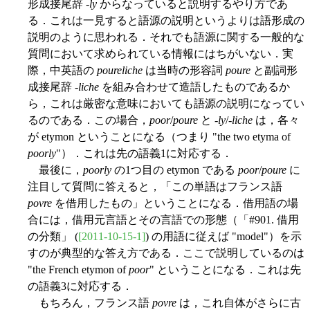
形成接尾辞 -
ly
からなっていると説明するやり方であ
る．これは一見すると語源の説明というよりは語形成の
説明のように思われる．それでも語源に関する一般的な
質問において求められている情報にはちがいない．実
際，中英語の
poureliche
は当時の形容詞
poure
と副詞形
成接尾辞 -
liche
を組み合わせて造語したものであるか
ら，これは厳密な意味においても語源の説明になってい
るのである．この場合，
poor
/
poure
と -
ly
/-
liche
は，各々
が etymon ということになる（つまり "the two etyma of
poorly
"）．これは先の語義1に対応する．
最後に，
poorly
の1つ目の etymon である
poor
/
poure
に
注目して質問に答えると，「この単語はフランス語
povre
を借用したもの」ということになる．借用語の場
合には，借用元言語とその言語での形態（「#901. 借用
の分類」 (
[2011-10-15-1]
) の用語に従えば "model"）を示
すのが典型的な答え方である．ここで説明しているのは
"the French etymon of
poor
" ということになる．これは先
の語義3に対応する．
もちろん，フランス語
povre
は，これ自体がさらに古