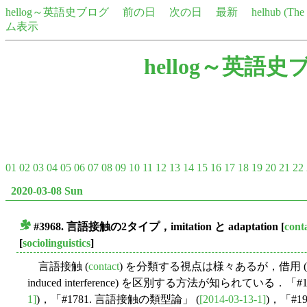
hellog～英語史ブログ
前の日
次の日
最新
helhub (Th
ム表示
hellog～英語史
01
02
03
04
05
06
07
08
09
10
11
12
13
14
15
16
17
18
19
20
21
22
2020-03-08 Sun
#3968. 言語接触の2タイプ，imitation と adaptation
[
cont
■
[
sociolinguistics
]
言語接触 (
contact
) を分類する視点は様々あるが，借用 (borr
induced interference) を区別する方法が知られている．
1]
)，「#1781. 言語接触の類型論」 (
[2014-03-13-1]
)，「#