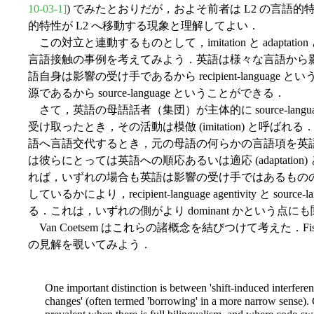
10-03-1]
) でみたとおりだが，およそ前者は L2 の言語的特
的特性が L2 へ移動する現象と理解してよい．
この対立と連動するものとして，imitation と adapt
言語接触の事例を考えてみよう．英語は様々な言語から
語自身は影響の受け手であるから recipient-langua
源であるから source-language ということができる．
さて，英語の母語話者（集団）が主体的に source-lan
受け取ったとき，その活動は模倣 (imitation) と呼ばれる．一
語へ言語交代するとき，元の母語の何らかの言語項を英
は彼らにとっては英語への順応あるいは適応 (adaptati
れば，いずれの場合も英語は影響の受け手ではあるもの
しているかにより，recipient-language agentivity と sourc
る．これは，いずれの側がより dominant かという点
Van Coetsem はこれらの諸概念を結びつけて考えた．Fischer e
の見解を覗いてみよう．
One important distinction is between 'shift-induced interferenc
changes' (often termed 'borrowing' in a more narrow sense).