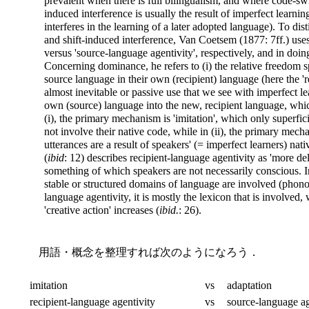
prevalent when there is full bilingualism, and where code-sw
induced interference is usually the result of imperfect learning
interferes in the learning of a later adopted language). To d
and shift-induced interference, Van Coetsem (1877: 7ff.) uses
versus 'source-language agentivity', respectively, and in doin
Concerning dominance, he refers to (i) the relative freedom 
source language in their own (recipient) language (here the 'r
almost inevitable or passive use that we see with imperfect le
own (source) language into the new, recipient language, wh
(i), the primary mechanism is 'imitation', which only superfic
not involve their native code, while in (ii), the primary mech
utterances are a result of speakers' (= imperfect learners) na
(
ibid
: 12) describes recipient-language agentivity as 'more de
something of which speakers are not necessarily conscious. I
stable or structured domains of language are involved (phono
language agentivity, it is mostly the lexicon that is involved
'creative action' increases (
ibid.
: 26).
用語・概念を整理すれば次のようになろう．
imitation
vs
adaptation
recipient-language agentivity
vs
source-language ag