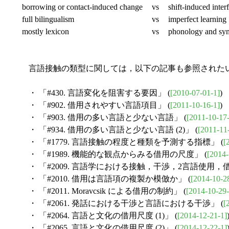
borrowing or contact-induced change
vs
shift-induced inter
full bilingualism
vs
imperfect learning
mostly lexicon
vs
phonology and syn
言語接触の類型に関しては，以下の記事も参照された
・ 「#430. 言語変化を阻害する要因」 (
[2010-07-01-1]
)
・ 「#902. 借用されやすい言語項目」 (
[2011-10-16-1]
)
・ 「#903. 借用の多い言語と少ない言語」 (
[2011-10-17
・ 「#934. 借用の多い言語と少ない言語 (2)」 (
[2011-11
・ 「#1779. 言語接触の程度と種類を予測する指標」 (
[
・ 「#1989. 機能的な観点からみる借用の尺度」 (
[2014-
・ 「#2009. 言語学における接触，干渉，2言語使用，借
・ 「#2010. 借用は言語項の複製か模倣か」 (
[2014-10-2
・ 「#2011. Moravcsik による借用の制約」 (
[2014-10-29-
・ 「#2061. 発話における干渉と言語における干渉」 (
[
・ 「#2064. 言語と文化の借用尺度 (1)」 (
[2014-12-21-1]
・ 「#2065. 言語と文化の借用尺度 (2)」 (
[2014-12-22-1]