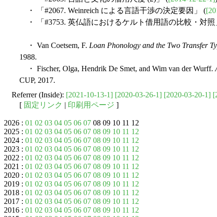
・ 「#2067. Weinreich による言語干渉の決定要因」 (
[20
・ 「#3753. 英仏語におけるケルト借用語の比較・対照」
・ Van Coetsem, F.
Loan Phonology and the Two Transfer Ty
1988.
・ Fischer, Olga, Hendrik De Smet, and Wim van der Wurff.
CUP, 2017.
Referrer (Inside):
[2021-10-13-1]
[2020-03-26-1]
[2020-03-20-1]
[
[
固定リンク
|
印刷用ページ
]
2026 :
01
02
03
04
05
06
07
08 09 10 11 12
2025 :
01
02
03
04
05
06
07
08
09
10
11
12
2024 :
01
02
03
04
05
06
07
08
09
10
11
12
2023 :
01
02
03
04
05
06
07
08
09
10
11
12
2022 :
01
02
03
04
05
06
07
08
09
10
11
12
2021 :
01
02
03
04
05
06
07
08
09
10
11
12
2020 :
01
02
03
04
05
06
07
08
09
10
11
12
2019 :
01
02
03
04
05
06
07
08
09
10
11
12
2018 :
01
02
03
04
05
06
07
08
09
10
11
12
2017 :
01
02
03
04
05
06
07
08
09
10
11
12
2016 :
01
02
03
04
05
06
07
08
09
10
11
12