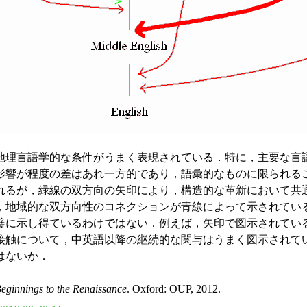
理言語学的な条件がうまく表現されている．特に，主要な言
が程度の差はあれ一方的であり，語彙的なものに限られることが，
が，緑線の双方向の矢印により，構造的な革新において共通項の少な
，地域的な双方向性のコネクションが青線によって示されてい
に示し得ているわけではない．例えば，矢印で図示されてい
接触について，中英語以降の継続的な関与はうまく図示されて
はないか．
Beginnings to the Renaissance
. Oxford: OUP, 2012.