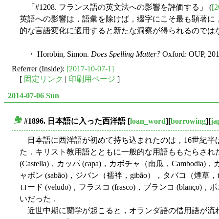
「#1208. フランス語の英文法への影響を評価する」 (
[2
英語への影響は，語彙を除けば，綴字にこそ最も顕著に，そして体系
的な言語変化に適用すると新たな洞察が得られるのでは
・ Horobin, Simon.
Does Spelling Matter?
Oxford: OUP, 201
Referrer (Inside):
[2017-10-07-1]
[
固定リンク
|
印刷用ページ
]
2014-07-06 Sun
#1896. 日本語に入った西洋語
[
loan_word
][
borrowing
][
ja
■
日本語に西洋語が初めて持ち込まれたのは，16世紀半ばであ
た．キリスト教用語とともに一般的な用語ももたらされたが
(Castella)，カッパ (capa)，カボチャ（南瓜，Cambodi
ャボン (sabão)，ジバン（襦袢，gibão），タバコ（煙草，taba
ロード (veludo)，フラスコ (frasco)，ブランコ (bla
いだった．
近世中期に蘭学が起こると，オランダ語の借用語が流れ込