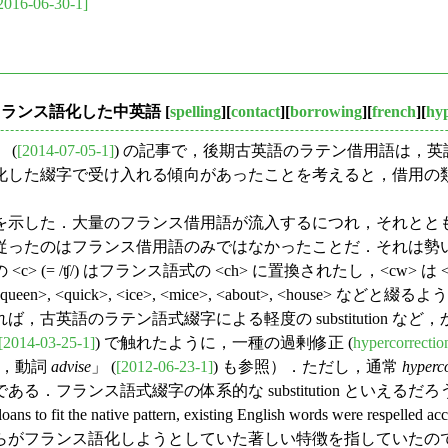
2016-06-30-1]
でフランス語化した中英語
[
spelling
][
contact
][
borrowing
][
french
][
hyp
 (
[2014-07-05-1]
) の記事で，後期古英語のラテン借用語は，
綴字で受け入れる傾向があったことを考えると，借用の類型論の観点
示した．大量のフランス借用語が流入するにつれ，それとと
従ったのはフランス借用語のみではなかったことだ．それは勢
/ʧ/) はフランス語式の <ch> に置換されたし，<cw> は <qw> 
ueen>, <quick>, <ice>, <mice>, <about>, <
古英語のラテン語式綴字による軽度の substitution 
[2014-03-25-1]
) で触れたように，一種の過剰修正 (
hypercorrectio
，動詞
advise
」 (
[2012-06-23-1]
) も参照）．ただし，通常
hyperc
フランス語式綴字の体系的な substitution といえるだろ
ench loans to fit the native pattern, existing English words wer
らがフランス語化しようとしていた著しい特徴を指していたの