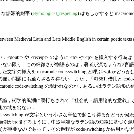
れるような語源的綴字 (
etymological_respelling
) はもしかすると macaro
een Medieval Latin and Late Middle English in certain poetic texts an
bt> や <receipt> のように <b> や <p> を挿入
いない限り，この細微さが物語るのは，著者が流ちょうな2言
を macaronic code-switching と呼ぶべきかどうかは
痛い問題にも至らざるを得ない．また，「#1661. 借用と code-swit
acaronic code-switching の現われなのか，あるい
論，衒学的風潮に裏打ちされて「社会的・語用論的な意義」
測の域を出ない．
-switching が文字という小さな単位で起こり得るかどうか疑わ
る類例が示唆するように，中途半端なラテン語の知識に基づく混用と
が重要なのであって，その過程が code-switching か