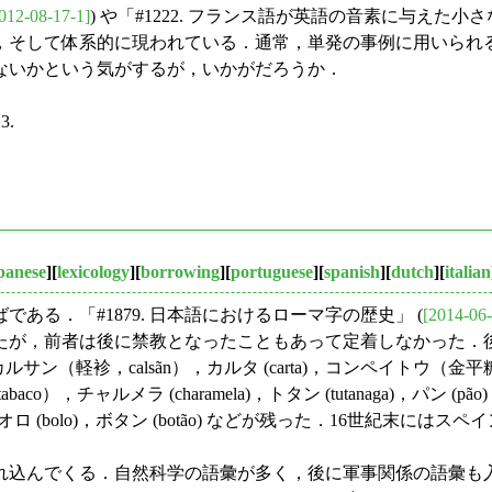
012-08-17-1]
) や「#1222. フランス語が英語の音素に与えた小さ
的に現われている．通常，単発の事例に用いられる substitutio
ないかという気がするが，いかがだろうか．
3.
panese
][
lexicology
][
borrowing
][
portuguese
][
spanish
][
dutch
][
italian
る．「#1879. 日本語におけるローマ字の歴史」 (
[2014-06-
，前者は後に禁教となったこともあって定着しなかった．後者では
a)，カルサン（軽袗，calsãn），カルタ (carta)，コンペイトウ（金平糖
co），チャルメラ (charamela)，トタン (tutanaga)，パン (p
nço)，ボオロ (bolo)，ボタン (botão) などが残った．16世紀末
んでくる．自然科学の語彙が多く，後に軍事関係の語彙も入った．