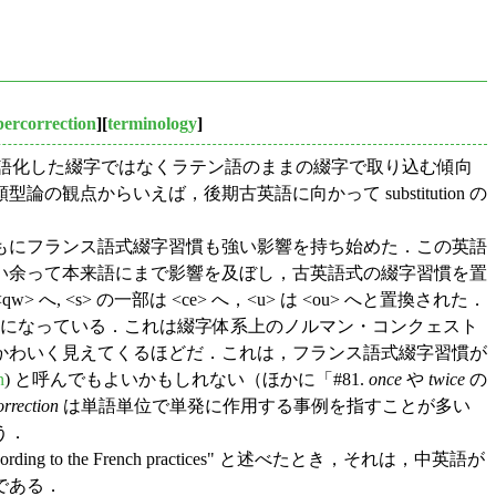
ercorrection
][
terminology
]
英語化した綴字ではなくラテン語のままの綴字で取り込む傾向
からいえば，後期古英語に向かって substitution の
もにフランス語式綴字習慣も強い影響を持ち始めた．この英語
い余って本来語にまで影響を及ぼし，古英語式の綴字習慣を置
へ, <s> の一部は <ce> へ，<u> は <ou> へと置換された．
house> などと綴るようになっている．これは綴字体系上のノルマン・コンクェスト
など，かわいく見えてくるほどだ．これは，フランス語式綴字習慣が
n
) と呼んでもよいかもしれない（ほかに「#81.
once
や
twice
の
orrection
は単語単位で単発に作用する事例を指すことが多い
う．
e respelled according to the French practices" と述べたとき，それは，中英語が
である．