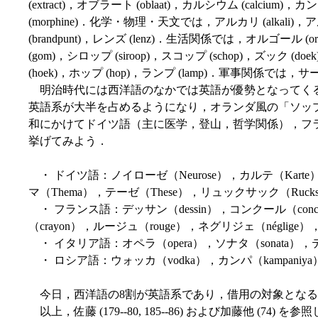
(extract)，オブラート (oblaat)，カルシウム (calcium)，カン
(morphine)．化学・物理・天文では，アルカリ (alkali)，アルコー
(brandpunt)，レンズ (lenz)．生活関係では，オルゴール (orge
(gom)，シロップ (siroop)，スコップ (schop)，ズック (do
(hoek)，ホップ (hop)，ランプ (lamp)．軍事関係では，サーベル 
明治時代には西洋語のなかでは英語が優勢となってくる
英語系が大半を占めるようになり，オランダ風の「ソッ
和にかけてドイツ語（主に医学，登山，哲学関係），フ
挙げてみよう．
・ ドイツ語：ノイローゼ（Neurose），カルテ（Karte），
マ（Thema），テーゼ（These），リュックサック（Rucksack
・ フランス語：デッサン（dessin），コンクール（concou
（crayon），ルージュ（rouge），ネグリジェ（néglige）
・ イタリア語：オペラ（opera），ソナタ（sonata），テンポ
・ ロシア語：ウォッカ（vodka），カンパ（kampaniya
今日，西洋語の8割が英語系であり，借用の対象となる
以上，佐藤 (179--80, 185--86) および加藤他 (74