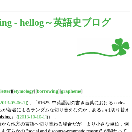
ing -
hellog～英語史ブログ
letter
][
etymology
][
borrowing
][
grapheme
]
[2013-05-06-1]
)，「#1625. 中英語期の書き言葉における code-
れらが著者によるランダムな切り替えなのか，あるいは切り替え
ixing
」 (
[2013-10-10-1]
)）．
で一方の言語から他方の言語へ切り替わる場合だが，より小さな単位，例
al and discourse-pragmatic reasons" が関わって