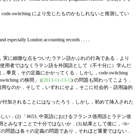
nic code-switching により生じたものかもしれないと推測してい
d especially London accounting records . . . .
する行為は，実に細微な点をついたラテン語かぶれの行為である．より
語使用者ではなくラテン語を外国語として（不十分に）学んだ
，畢竟，その定義にかかってくる．しかし，code-switching
ching の狭間」 (
[2013-11-13-1]
) の問題も関わってこよう．
はラテン語形の借用なのか．そして，いずれにせよ，そこに社会的・語用論的
が付加されることにはなったろう．しかし，初めて挿入された
しい．(2) 「#653. 中英語におけるフランス借用語とラテン借
みなすことで十分ではないか．(3) 結果として後に，<b>
借用かなどの問題は各々の定義の問題であり，それほど重要ではない．