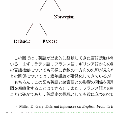
この図では，英語が歴史的に経験してきた言語接触や地
いる．まず，ラテン語，フランス語，ギリシア語からの影響
の言語接触についても同様に赤線の一方向の矢印が見られる
との関係については，近年議論が活発化してきているが
もちろん，この図も英語と諸言語との影響の関係を完璧
図を精緻化することはできる）．また，フランス語との
ことは確かであり，英語史の概観としても役に立つので
・ Miller, D. Gary.
External Influences on English: From its 