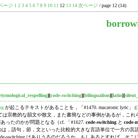
ページ
1
2
3
4
5
6
7
8
9
10
11
12
13
14
次ページ
/ page 12 (14)
borrow
etymological_respelling
][
code-switching
][
bilingualism
][
latin
][
silent_
ng
が起こるテキストがあることを，「#1470. macaronic lyric」 (
しては宗教的な韻文や散文，また書簡などの事例があるが，こ
sons" があったのかが問題となる（cf. 「#1627.
code-switching
と
code-m
ng で問題とされるのは，語句，節，文といった比較的大きな言語単位
itching はありうるのだろうか．もしあるとすれば，そこにも何らかの "soci