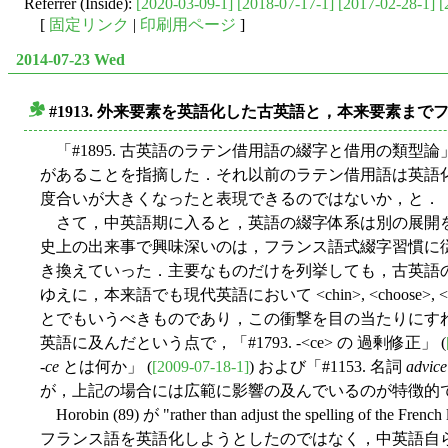
Referrer (Inside):
[2020-03-09-1]
[2018-07-17-1]
[2017-02-28-1]
[
[
固定リンク
|
印刷用ページ
]
2014-07-23 Wed
#1913. 外来要素を英語化した古英語と，本来要素ま
■
「#1895. 古英語のラテン借用語の綴字と借用の類型論」
があることを指摘した．それ以前のラテン借用語は英語化した
度合いが大きくなったと表現できるのではないか，と．
さて，中英語期に入ると，英語の綴字体系は別の展開を
史上の出来事で興味深いのは，フランス語式綴字習慣に
き換えていった．主要なものだけを列挙しても，古英語の <c> (= 
ゆえに，本来語でも現代英語において <chin>, <choose>, <q
とでもいうべきものであり，この衝撃を目の当たりにすれば，
英語に及んだという点で，「#1793. -<ce> の 過剰修正」 (
-
ce
とは何か」 (
[2009-07-18-1]
) および「#1153. 名詞
advice
が，上記の場合には広範に影響の及んでいるのが特徴的である．
Horobin (89) が "rather than adjust the spelling of the Fr
フランス語を英語化しようとしたのではなく，中英語自