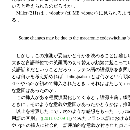
いると考えられるのだろうか．
Miller (211) は，<doubt> (cf. ME <doute>) に見ら
る．
Some changes may be due to the macaronic codeswitching betw
しかし，この推測が妥当かどうかを決めることは難しい．<dou
大きな言語単位での英羅間の切り替えが頻繁に起こって
英語話者だということだろう．ラテン語の語源形を参照した文字の挿入
とは何かを考え始めれば，bilingualism とは何かという頭の
<b> や <p> が初めて挿入されたとき，それははたして m
な意図はあったのか．
この挿入がある程度慣習化してくると，語源主義，綴字
ときに，そのような意義や意図があったかどうかは，推
以上を考察した上で，次のような感想をもった．(1) code
用語の区別」 (
[2011-02-09-1]
) でみたフランス語におけ
や <p> の挿入に社会的・語用論的な意義が付された点こそ