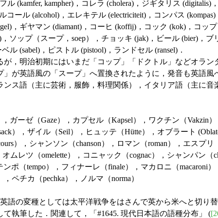
フル (kamfer, kampher)，コレラ (cholera)，ジギタリス (digital
ル (alcohol)，エレキテル (electriciteit)，コンパス (kompa
l)，ギヤマン (diamant)，コーヒ (koffij)，コック (kok)，コップ（
ek)，ソップ（スープ，soep），チョッキ (jak)，ビール (bier)，ブリキ 
(sabel)，ピストル (pistool)，ランドセル (ransel)．
が，明治初期にはいまだ「コップ」「ドクトル」などオラン
プ」が英語風の「スープ」へ置換されたように，発音も英語風
ランス語（主に芸術，服飾，料理関係），イタリア語（主に音
ガーゼ（Gaze），カプセル（Kapsel），ワクチン（Vakzin），
），ザイル（Seil），ヒュッテ（Hütte），オブラート (Oblate),
rs），シャンソン（chanson），ロマン（roman），エスプリ（es
，オムレツ（omelette），コニャック（cognac），シャンパン（cha
（tempo），フィナーレ（finale），マカロニ（macaroni），
），ペチカ（pechka），ノルマ（norma）
英語の変種としては太平洋戦争をはさんで英から米へと切り替
) を参照して執筆した．関連して，「#1645. 現代日本語の語種分布」 (
[2