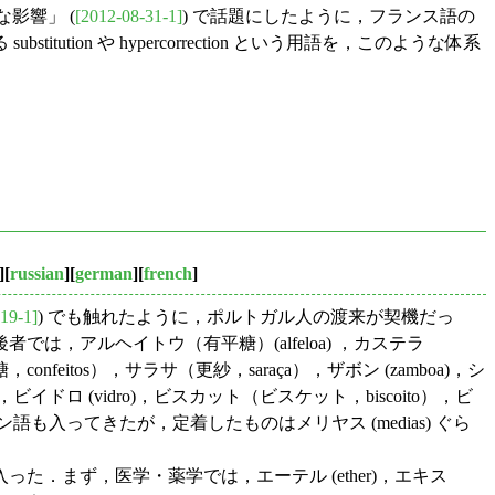
な影響」 (
[2012-08-31-1]
) で話題にしたように，フランス語の
n や hypercorrection という用語を，このような体系
][
russian
][
german
][
french
]
19-1]
) でも触れたように，ポルトガル人の渡来が契機だっ
，アルヘイトウ（有平糖）(alfeloa) ，カステラ
，confeitos），サラサ（更紗，saraça），ザボン (zamboa)，シ
ão)，ビイドロ (vidro)，ビスカット（ビスケット，biscoito），ビ
にはスペイン語も入ってきたが，定着したものはメリヤス (medias) ぐら
まず，医学・薬学では，エーテル (ether)，エキス