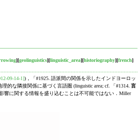
rrowing
][
geolinguistics
][
linguistic_area
][
historiography
][
french
]
012-09-14-1]
)，「#1925. 語派間の関係を示したインドヨーロッ
接関係に基づく言語圏 (linguistic area; cf. 「#1314.
言
に関する情報を盛り込むことは不可能ではない．Miller