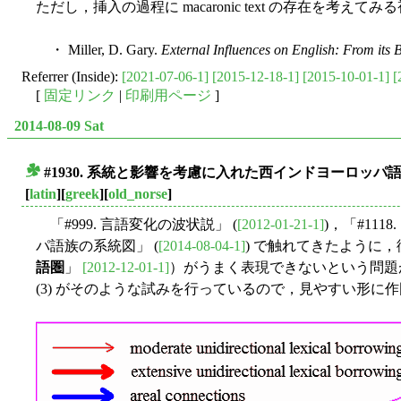
ただし，挿入の過程に macaronic text の存在を
・ Miller, D. Gary.
External Influences on English: From its 
Referrer (Inside):
[2021-07-06-1]
[2015-12-18-1]
[2015-10-01-1]
[
[
固定リンク
|
印刷用ページ
]
2014-08-09 Sat
#1930. 系統と影響を考慮に入れた西インドヨーロッパ
■
[
latin
][
greek
][
old_norse
]
「#999. 言語変化の波状説」 (
[2012-01-21-1]
)，「#1118.
パ語族の系統図」 (
[2014-08-04-1]
) で触れてきたように，従来の言
語圏
」
[2012-12-01-1]
）がうまく表現できないという問題が
(3) がそのような試みを行っているので，見やすい形に