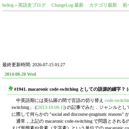
hellog～英語史ブログ
ChangeLog 最新
カテゴリ最新
前
最終更新時間: 2026-07-15 01:27
2014-08-20 Wed
#1941. macaronic code-switching としての語源的綴字？
[
■
中英語期には英仏羅の間で言語の切り替え
code-switchi
switching」 (
[2013-10-08-1]
) の記事でみた．ジャンルと
に際して何らかの "social and discourse-pragmatic rea
通常，上記の macaronic code-switchi
えば形態素や音素（文字素）という単位での macaronic code-sw