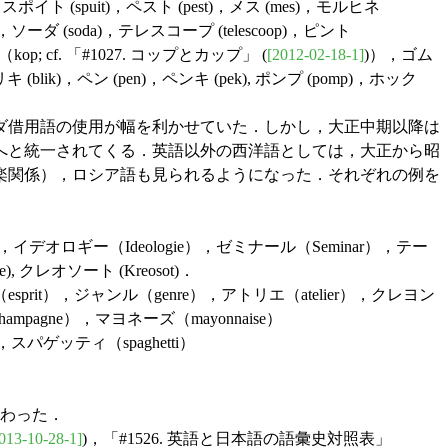
is)，スポイト (spuit)，ペスト (pest)，メス (mes)，モルヒネ
s)，ソーダ (soda)，テレスコープ (telescoop)，ピント
kop; cf. 「#1027. コップとカップ」 (
[2012-02-18-1]
)），ゴム
(blik)，ペン (pen)，ペンキ (pek), ポンプ (pomp)，ホック
ダ借用語の使用が幅を利かせていた．しかし，大正中期以降は
へと統一されてくる．英語以外の西洋語としては，大正から昭
楽関係），ロシア語も見られるようになった．それぞれの例を
イデオロギー（Ideologie），ゼミナール（Seminar），テー
 クレオソート (Kreosot)．
prit），ジャンル（genre），アトリエ（atelier），クレヨン
mpagne），マヨネーズ（mayonnaise）
スパゲッティ（spaghetti）
わった．
013-10-28-1]
)，「#1526. 英語と日本語の語彙史対照表」