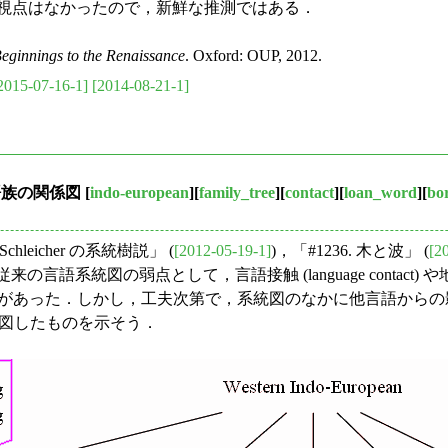
考えてみる視点はなかったので，新鮮な推測ではある．
Beginnings to the Renaissance
. Oxford: OUP, 2012.
2015-07-16-1]
[2014-08-21-1]
語族の関係図
[
indo-european
][
family_tree
][
contact
][
loan_word
][
bo
 Schleicher の系統樹説」 (
[2012-05-19-1]
)，「#1236. 木と波」 (
[2
語系統図の弱点として，言語接触 (language contact) や地理的な隣
あった．しかし，工夫次第で，系統図のなかに他言語からの影響
作図したものを示そう．