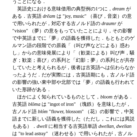
うことになる．
英語史における意味借用の典型例の1つに，
dream
が
ある．古英語
drēam
は "joy, music" （喜び，音楽）の意
で用いられたが，対応する古ノルド語の
draumr
が
"vision" （夢）の意をもっていたことにより，その影響
で中英語までに「夢」の語義を獲得した．もともとのゲ
ルマン語の段階での原義「（叫び声などによる）惑わ
し」からの意味発展により「（歓楽による）叫び声，騒
ぎ；歓楽；喜び」の系列と「幻影；夢」の系列とが共存
していたと考えられるが，後者は古英語へは伝わらなか
ったようだ．だが実際には，古英語期にも，古ノルド語
の影響の強い東中部や北部では「夢」の語義も行われて
いた形跡がある．
ほかによく知られているものとして，
bloom
がある．
古英語
blōma
は "ingot of iron" （塊鉄）を意味したが，
古ノルド語
blóm
"flower, blossom" （花）の影響で，中英
語までに新しい語義を獲得した（ただし，これには異説
もある）．
dwell
に相当する古英語単語
dwellan, dwelian
は "to lead astray" （迷わせる）で用いられたが，古ノル