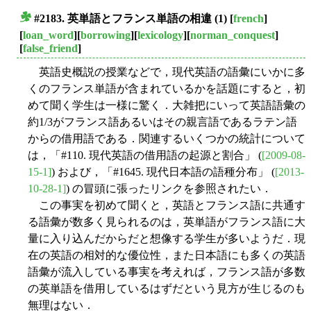
#2183. 英単語とフランス単語の相違 (1)
[
french
]
■
[
loan_word
][
borrowing
][
lexicology
][
norman_conquest
]
[
false_friend
]
英語史概説の授業などで，現代英語の語彙にいかに多
くのフランス単語が含まれているかを話題にすると，初
めて聞く学生は一様に驚く．大雑把にいって英語語彙の
約1/3がフランス語あるいはその親言語であるラテン語
からの借用語である．関連するいくつかの統計について
は，「#110. 現代英語の借用語の起源と割合」 (
[2009-08-
15-1]
) および，「#1645. 現代日本語の語種分布」 (
[2013-
10-28-1]
) の冒頭に張ったリンクを参照されたい．
この事実を初めて聞くと，英語とフランス語に共通す
る語彙が数多く見られるのは，英単語がフランス語に大
量に入り込んだからだと想像する学生が多いようだ．現
在の英語の相対的な優位性，また日本語にも多くの英語
語彙が流入している事実を考えれば，フランス語が多数
の英単語を借用しているはずだという見方が生じるのも
無理はない．