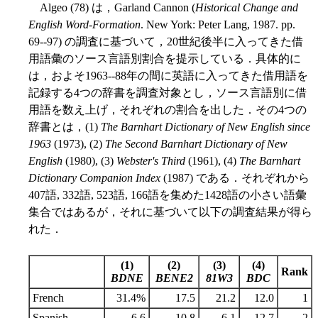
Algeo (78) は，Garland Cannon (
Historical Change and
English Word-Formation
. New York: Peter Lang, 1987. pp.
69--97) の調査に基づいて，20世紀後半に入ってきた借
用語彙のソース言語別割合を提示している．具体的に
は，およそ1963--88年の間に英語に入ってきた借用語を
記録する4つの辞書を調査対象とし，ソース言語別に借
用語を数え上げ，それぞれの割合を出した．その4つの
辞書とは，(1)
The Barnhart Dictionary of New English since
1963
(1973), (2)
The Second Barnhart Dictionary of New
English
(1980), (3)
Webster's Third
(1961), (4)
The Barnhart
Dictionary Companion Index
(1987) である．それぞれから
407語, 332語, 523語, 166語を集めた1428語の小さい語彙
集合ではあるが，それに基づいて以下の調査結果が得ら
れた．
(1)
(2)
(3)
(4)
Rank
BDNE
BENE2
81W3
BDC
French
31.4%
17.5
21.2
12.0
1
Spanish
6.6
10.8
6.1
12.7
2