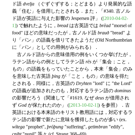
ド語
dvelja
（ぐずぐずする；とどまる）より発展的な語
義「住む」を借用したとされる．また，「#340. 古ノル
ド語が英語に与えた影響の Jespersen 評」 (
[2010-04-02-
1]
) で触れたように，
bread
は古英語では
brēad
"morsel of
food" ほどの意味だったが，古ノルド語
brauð
"bread" よ
り「パン」の語義を借りてきたようだ (Old Northumbrian
に「パン」としての用例がみられる）．
古ノルド語からの意味借用の例をいくつか挙げたが，
ラテン語からの例としてラテン語
rēs
が「集会；こと，
もの」の語義をもっていたことから，本来「集会」のみ
を意味した古英語
þing
が「こと，もの」の意味を得た
とされる．同様に，古英語の
Dryhten
"lord" に "the Lord"
の語義が追加されたのも，対応するラテン語の
dominus
の影響だろう（関連して「#1619. なぜ
deus
が借用され
ず
God
が保たれたのか」 (
[2013-10-02-1]
) を参照）．古
英語における本来語のキリスト教用語には，対応するラ
テン語の影響で新たに意味を獲得したものが多い (ex.
wītega
"prophet",
þrōþung
"suffering",
getimbran
"edify",
cniht
"pupil" 等々 (cf. Strang 368--69) ．