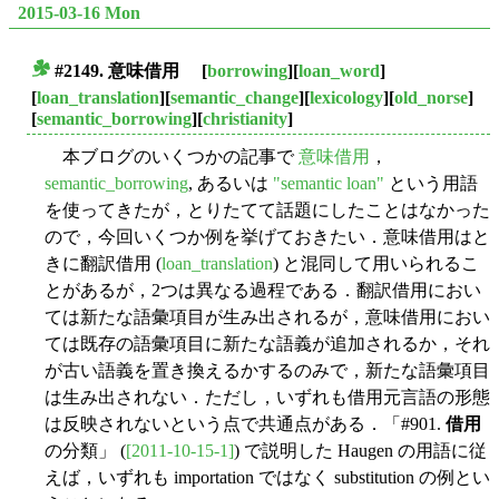
2015-03-16 Mon
#2149.
意味借用
[
borrowing
][
loan_word
]
■
[
loan_translation
][
semantic_change
][
lexicology
][
old_norse
]
[
semantic_borrowing
][
christianity
]
本ブログのいくつかの記事で
意味借用
，
semantic_borrowing
, あるいは
"semantic loan"
という用語
を使ってきたが，とりたてて話題にしたことはなかった
ので，今回いくつか例を挙げておきたい．意味借用はと
きに翻訳借用 (
loan_translation
) と混同して用いられるこ
とがあるが，2つは異なる過程である．翻訳借用におい
ては新たな語彙項目が生み出されるが，意味借用におい
ては既存の語彙項目に新たな語義が追加されるか，それ
が古い語義を置き換えるかするのみで，新たな語彙項目
は生み出されない．ただし，いずれも借用元言語の形態
は反映されないという点で共通点がある．「#901.
借用
の分類」 (
[2011-10-15-1]
) で説明した Haugen の用語に従
えば，いずれも importation ではなく substitution の例とい