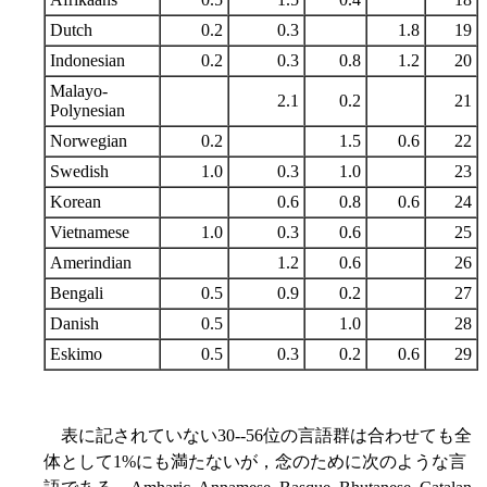
Dutch
0.2
0.3
1.8
19
Indonesian
0.2
0.3
0.8
1.2
20
Malayo-
2.1
0.2
21
Polynesian
Norwegian
0.2
1.5
0.6
22
Swedish
1.0
0.3
1.0
23
Korean
0.6
0.8
0.6
24
Vietnamese
1.0
0.3
0.6
25
Amerindian
1.2
0.6
26
Bengali
0.5
0.9
0.2
27
Danish
0.5
1.0
28
Eskimo
0.5
0.3
0.2
0.6
29
表に記されていない30--56位の言語群は合わせても全
体として1%にも満たないが，念のために次のような言