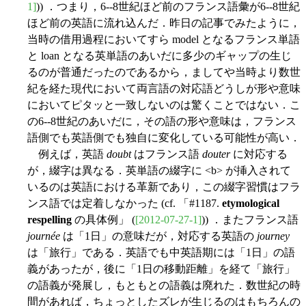
1]
)) ．つまり，6--8世紀ほど前のフランス語彙が6--8世紀
ほど前の英語に流れ込んだ．昨日の記事でみたように，
当時の借用過程においてすら model となるフランス単語
と loan となる英単語のあいだに多少のギャップの生じ
るのが普通だったのであるから，ましてや当時より数世
紀を経た現代において両言語の対応語どうしが形や意味
においてピタッと一致しないのは驚くことではない．こ
の6--8世紀のあいだに，その語の形や意味は，フランス
語側でも英語側でも独自に変化している可能性が高い．
例えば，英語
doubt
はフランス語
douter
に対応する
が，綴字は異なる．英単語の綴字に <b> が挿入されて
いるのは英語における革新であり，この綴字習慣はフラ
ンス語では定着しなかった (cf. 「#1187.
etymological
respelling
の具体例」 (
[2012-07-27-1]
)) ．またフランス語
journée
は「1日」の意味だが，対応する英語の
journey
は「旅行」である．英語でも中英語期には「1日」の語
義があったが，後に「1日の移動距離」を経て「旅行」
の語義が発展し，もともとの語義は廃れた．数世紀の時
間があれば，ちょっとしたズレが生じるのはもちろんの