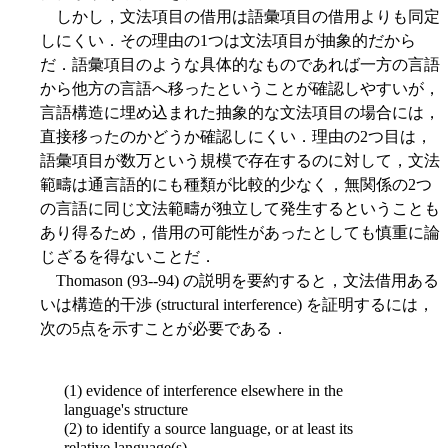
しかし，文法項目の借用は語彙項目の借用よりも同定
しにくい．その理由の1つは文法項目が抽象的だから
だ．語彙項目のような具体的なものであれば一方の言語
から他方の言語へ移ったということが確認しやすいが，
言語構造に埋め込まれた抽象的な文法項目の場合には，
直接移ったのかどうか確認しにくい．理由の2つ目は，
語彙項目が数万という規模で存在するのに対して，文法
範疇は通言語的にも種類が比較的少なく，無関係の2つ
の言語に同じ文法範疇が独立して発生するということも
あり得るため，借用の可能性があったとしても慎重に論
じざるを得ないことだ．
Thomason (93--94) の説明を要約すると，文法借用ある
いは構造的干渉 (structural interference) を証明するには，
次の5点を示すことが必要である．
(1) evidence of interference elsewhere in the
language's structure
(2) to identify a source language, or at least its
relative language(s)