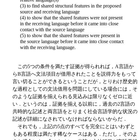
(3) to find shared structural features in the proposed
source and receiving language
(4) to show that the shared features were not present
in the receiving language before it came into close
contact with the source language
(5) to show that the shared features were present in
the source language before it came into close contact
with the receiving language.
この5つの条件を満たす証拠が得られれば，A言語か
らB言語へ文法項目が借用されたことを説得力をもって
言い切ることができるということだが，とりわけ歴史的
な過程としての文法借用を問題にしている場合には，そ
のような証拠を揃えられる見込みは限りなくゼロに近
い．というのは，証拠を揃える以前に，過去の2言語の
共時的な記述と両言語をとりまく社会言語学的な状況の
記述が詳細になされていなければならないからだ．
それでも，上記の5点のすべてを完全にとはいわずと
もある程度は満たす稀なケースはある．ただし，そのよ