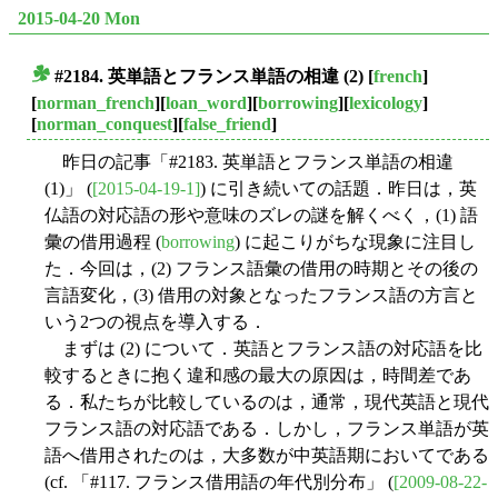
2015-04-20 Mon
#2184. 英単語とフランス単語の相違 (2)
[
french
]
■
[
norman_french
][
loan_word
][
borrowing
][
lexicology
]
[
norman_conquest
][
false_friend
]
昨日の記事「#2183. 英単語とフランス単語の相違
(1)」 (
[2015-04-19-1]
) に引き続いての話題．昨日は，英
仏語の対応語の形や意味のズレの謎を解くべく，(1) 語
彙の借用過程 (
borrowing
) に起こりがちな現象に注目し
た．今回は，(2) フランス語彙の借用の時期とその後の
言語変化，(3) 借用の対象となったフランス語の方言と
いう2つの視点を導入する．
まずは (2) について．英語とフランス語の対応語を比
較するときに抱く違和感の最大の原因は，時間差であ
る．私たちが比較しているのは，通常，現代英語と現代
フランス語の対応語である．しかし，フランス単語が英
語へ借用されたのは，大多数が中英語期においてである
(cf. 「#117. フランス借用語の年代別分布」 (
[2009-08-22-