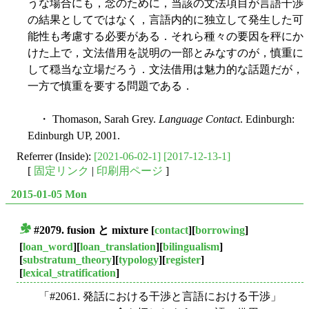
うな場合にも，念のために，当該の文法項目が言語干渉
の結果としてではなく，言語内的に独立して発生した可
能性も考慮する必要がある．それら種々の要因を秤にか
けた上で，文法借用を説明の一部とみなすのが，慎重に
して穏当な立場だろう．文法借用は魅力的な話題だが，
一方で慎重を要する問題である．
・ Thomason, Sarah Grey.
Language Contact
. Edinburgh:
Edinburgh UP, 2001.
Referrer (Inside):
[2021-06-02-1]
[2017-12-13-1]
[
固定リンク
|
印刷用ページ
]
2015-01-05 Mon
#2079. fusion と mixture
[
contact
][
borrowing
]
■
[
loan_word
][
loan_translation
][
bilingualism
]
[
substratum_theory
][
typology
][
register
]
[
lexical_stratification
]
「#2061. 発話における干渉と言語における干渉」