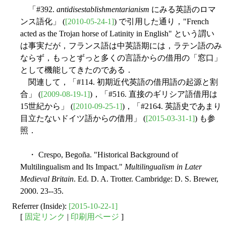
「#392.
antidisestablishmentarianism
にみる英語のロマ
ンス語化」 (
[2010-05-24-1]
) で引用した通り，"French
acted as the Trojan horse of Latinity in English" という謂い
は事実だが，フランス語は中英語期には，ラテン語のみ
ならず，もっとずっと多くの言語からの借用の「窓口」
として機能してきたのである．
関連して，「#114. 初期近代英語の借用語の起源と割
合」 (
[2009-08-19-1]
)，「#516. 直接のギリシア語借用は
15世紀から」 (
[2010-09-25-1]
)，「#2164. 英語史であまり
目立たないドイツ語からの借用」 (
[2015-03-31-1]
) も参
照．
・ Crespo, Begoña. "Historical Background of
Multilingualism and Its Impact."
Multilingualism in Later
Medieval Britain
. Ed. D. A. Trotter. Cambridge: D. S. Brewer,
2000. 23--35.
Referrer (Inside):
[2015-10-22-1]
[
固定リンク
|
印刷用ページ
]