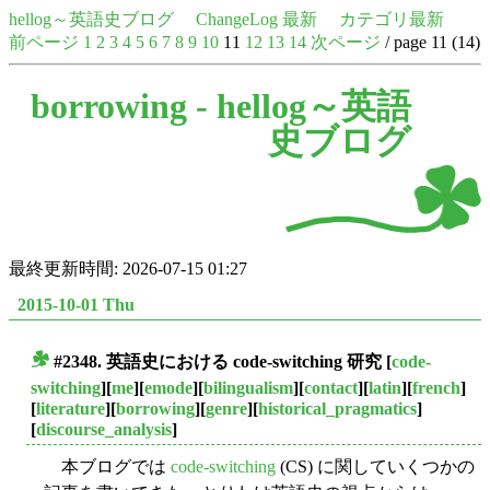
hellog～英語史ブログ
ChangeLog 最新
カテゴリ最新
前ページ
1
2
3
4
5
6
7
8
9
10
11
12
13
14
次ページ
/ page 11 (14)
borrowing -
hellog～英語
史ブログ
最終更新時間: 2026-07-15 01:27
2015-10-01 Thu
#2348. 英語史における code-switching 研究
[
code-
■
switching
][
me
][
emode
][
bilingualism
][
contact
][
latin
][
french
]
[
literature
][
borrowing
][
genre
][
historical_pragmatics
]
[
discourse_analysis
]
本ブログでは
code-switching
(CS) に関していくつかの