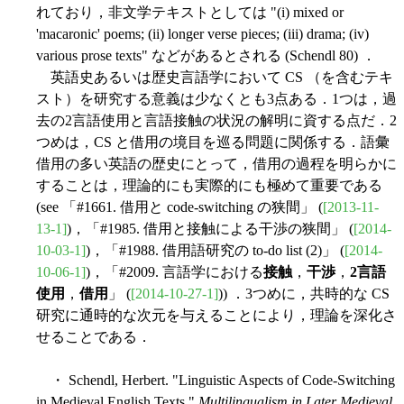
れており，非文学テキストとしては "(i) mixed or
'macaronic' poems; (ii) longer verse pieces; (iii) drama; (iv)
various prose texts" などがあるとされる (Schendl 80) ．
英語史あるいは歴史言語学において CS （を含むテキ
スト）を研究する意義は少なくとも3点ある．1つは，過
去の2言語使用と言語接触の状況の解明に資する点だ．2
つめは，CS と借用の境目を巡る問題に関係する．語彙
借用の多い英語の歴史にとって，借用の過程を明らかに
することは，理論的にも実際的にも極めて重要である
(see 「#1661. 借用と code-switching の狭間」 (
[2013-11-
13-1]
)，「#1985. 借用と接触による干渉の狭間」 (
[2014-
10-03-1]
)，「#1988. 借用語研究の to-do list (2)」 (
[2014-
10-06-1]
)，「#2009. 言語学における
接触
，
干渉
，
2言語
使用
，
借用
」 (
[2014-10-27-1]
)) ．3つめに，共時的な CS
研究に通時的な次元を与えることにより，理論を深化さ
せることである．
・ Schendl, Herbert. "Linguistic Aspects of Code-Switching
in Medieval English Texts."
Multilingualism in Later Medieval