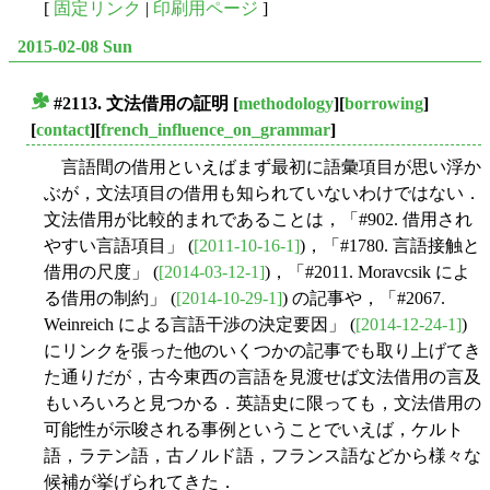
[
固定リンク
|
印刷用ページ
]
2015-02-08 Sun
#2113. 文法借用の証明
[
methodology
][
borrowing
]
■
[
contact
][
french_influence_on_grammar
]
言語間の借用といえばまず最初に語彙項目が思い浮か
ぶが，文法項目の借用も知られていないわけではない．
文法借用が比較的まれであることは，「#902. 借用され
やすい言語項目」 (
[2011-10-16-1]
)，「#1780. 言語接触と
借用の尺度」 (
[2014-03-12-1]
)，「#2011. Moravcsik によ
る借用の制約」 (
[2014-10-29-1]
) の記事や，「#2067.
Weinreich による言語干渉の決定要因」 (
[2014-12-24-1]
)
にリンクを張った他のいくつかの記事でも取り上げてき
た通りだが，古今東西の言語を見渡せば文法借用の言及
もいろいろと見つかる．英語史に限っても，文法借用の
可能性が示唆される事例ということでいえば，ケルト
語，ラテン語，古ノルド語，フランス語などから様々な
候補が挙げられてきた．