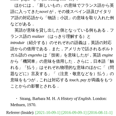
ほかには，「新しいもの」の意味でフランス語から英
語に入ってきた
novel
が，その後スペイン語及びイタリ
ア語の対応語から「物語；小説」の意味を取り入れた例
などがある．
英語が意味を貸し出した側となっている例もある．フ
ランス語の
realizer
（はっきり理解する）と
introduir
（紹介する）のそれぞれの語義は，英語の対応
語からの借用である．また，アメリカで話されるポルト
ガル語の
engenho
は「技術」を意味したが，英語
engine
から「機関車」の意味を借用した．さらに，日本語「触
れる」「払う」はそれぞれ物理的な意味のほかに「（問
題などに）言及する」「（注意・敬意などを）払う」の
意味をもつが，これは対応する
touch
,
pay
が両義をもつ
ことからの影響とされる．
・ Strang, Barbara M. H.
A History of English
. London:
Methuen, 1970.
Referrer (Inside):
[2021-10-09-1]
[2016-09-09-1]
[2016-08-11-1]