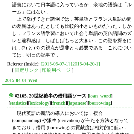
語義において日本語に入っているが，余地の語義は「ル
ーム」にはない．
上で挙げてきた諸例では，英単語とフランス単語の間
の差異はあったとしても比較的小さいものだった．しか
し，フランス語学習において出会う単語の英仏語間のズ
レと違和感は，しばしばもっと大きい．この謎を探るに
は，(2) と (3) の視点が是非とも必要である．これについ
ては，明日の記事で．
Referrer (Inside):
[2015-05-07-1]
[2015-04-20-1]
[
固定リンク
|
印刷用ページ
]
2015-04-01 Wed
#2165. 20世紀後半の借用語ソース
[
loan_word
]
■
[
statistics
][
lexicology
][
french
][
japanese
][
borrowing
]
現代英語の新語の導入においては，複合
(compounding) や派生 (derivation) が主たる方法となって
きており，借用 (borrowing) の貢献度は相対的に低い．