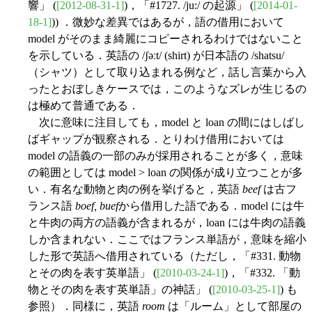
響」 (
[2012-08-31-1]
)，「#1727. /ju:/ の起源」 (
[2014-01-
18-1]
)) ．微妙な差異ではあるが，語の借用において
model がそのまま綺麗にコピーされるわけではないこと
を示している．英語の /ʃəːt/ (shirt) が日本語の /shatsu/
（シャツ）として取り込まれる例など，話し言葉から入
ったとおぼしきケースでは，このようなズレが生じるの
は極めて普通である．
次に意味に注目しても，model と loan の間にはしばし
ばギャップが観察される．とりわけ借用においては
model の語義の一部のみが採用されることが多く，意味
の範囲としては model > loan の関係が成り立つことが多
い．有名な動物と肉の例を挙げると，英語
beef
は古フ
ランス語
boef, buef
から借用した語である．model には牛
と牛肉の両方の語義が含まれるが，loan には牛肉の語義
しか含まれない．ここではフランス単語が，意味を縮小
した形で英語へ借用されている（ただし，「#331. 動物
とその肉を表す英単語」 (
[2010-03-24-1]
)，「#332. 「動
物とその肉を表す英単語」の神話」 (
[2010-03-25-1]
) も
参照）．同様に，英語
room
は「ルーム」として部屋の