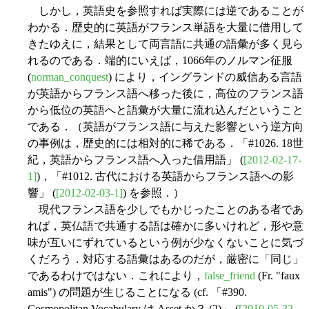
しかし，英語史を参照すれば実際には逆であることが
わかる．歴史的に英語がフランス単語を大量に借用して
きたゆえに，結果として両言語に共通の語彙が多く見ら
れるのである．端的にいえば，1066年のノルマン征服
(
norman_conquest
) により，イングランドの威信ある言語
が英語からフランス語へ移った後に，高位のフランス語
から低位の英語へと語彙が大量に流れ込んだということ
である．（英語がフランス語に与えた影響という逆方向
の事例は，歴史的には相対的に稀である．「#1026. 18世
紀，英語からフランス語へ入った借用語」 (
[2012-02-17-
1]
)，「#1012. 古代における英語からフランス語への影
響」 (
[2012-02-03-1]
) を参照．）
現代フランス語を少しでもかじったことのある者であ
れば，英仏語で共通する語は確かに多いけれど，形や意
味が互いにずれているという例が少なくないことに気づ
くだろう．対応する語彙はあるのだが，厳密に「同じ」
であるわけではない．これにより，
false_friend
(Fr. "faux
amis") の問題が生じることになる (cf. 「#390.
Cosmopolitan Vocabulary は Asset か？ (2)」 (
[2010-05-22-