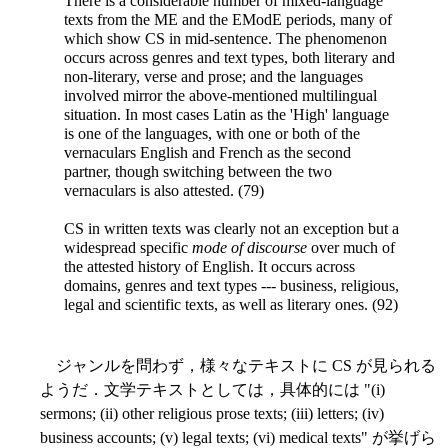
There is a considerable number of mixed-language
texts from the ME and the EModE periods, many of
which show CS in mid-sentence. The phenomenon
occurs across genres and text types, both literary and
non-literary, verse and prose; and the languages
involved mirror the above-mentioned multilingual
situation. In most cases Latin as the 'High' language
is one of the languages, with one or both of the
vernaculars English and French as the second
partner, though switching between the two
vernaculars is also attested. (79)
CS in written texts was clearly not an exception but a
widespread specific
mode of discourse
over much of
the attested history of English. It occurs across
domains, genres and text types --- business, religious,
legal and scientific texts, as well as literary ones. (92)
ジャンルを問わず，様々なテキストに CS が見られる
ようだ．文学テキストとしては，具体的には "(i)
sermons; (ii) other religious prose texts; (iii) letters; (iv)
business accounts; (v) legal texts; (vi) medical texts" が挙げら