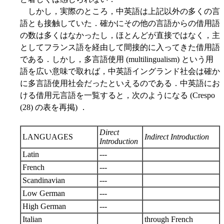
しかし，実際のところ，中英語は上記以外の多くの言
語とも接触していた．確かにその他の言語からの借用語
の数は多くはなかったし，ほとんどが直接ではなく，主
としてフランス語を経由して間接的に入ってきた借用語
である．しかし，多言語使用 (multilingualism) という用
語を広い意味で取れば，中英語イングランド社会は確か
に多言語使用社会だったといえるのである．中英語にお
ける借用元言語を一覧すると，次のようになる (Crespo
(28) の表を再掲) ．
Direct
LANGUAGES
Indirect Introduction
Introduction
Latin
---
French
---
Scandinavian
---
Low German
---
High German
---
Italian
through French