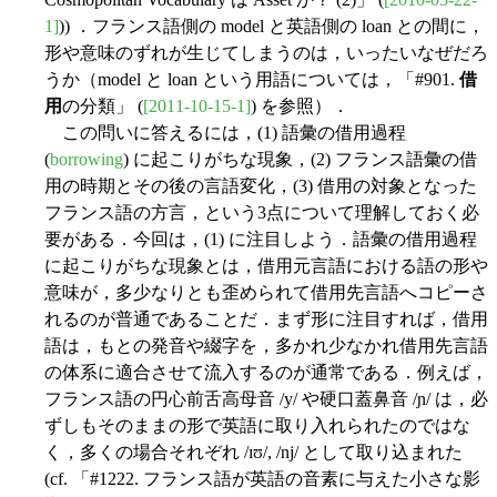
1]
)) ．フランス語側の model と英語側の loan との間に，
形や意味のずれが生じてしまうのは，いったいなぜだろ
うか（model と loan という用語については，「#901.
借
用
の分類」 (
[2011-10-15-1]
) を参照）．
この問いに答えるには，(1) 語彙の借用過程
(
borrowing
) に起こりがちな現象，(2) フランス語彙の借
用の時期とその後の言語変化，(3) 借用の対象となった
フランス語の方言，という3点について理解しておく必
要がある．今回は，(1) に注目しよう．語彙の借用過程
に起こりがちな現象とは，借用元言語における語の形や
意味が，多少なりとも歪められて借用先言語へコピーさ
れるのが普通であることだ．まず形に注目すれば，借用
語は，もとの発音や綴字を，多かれ少なかれ借用先言語
の体系に適合させて流入するのが通常である．例えば，
フランス語の円心前舌高母音 /y/ や硬口蓋鼻音 /ɲ/ は，必
ずしもそのままの形で英語に取り入れられたのではな
く，多くの場合それぞれ /ɪʊ/, /nj/ として取り込まれた
(cf. 「#1222. フランス語が英語の音素に与えた小さな影