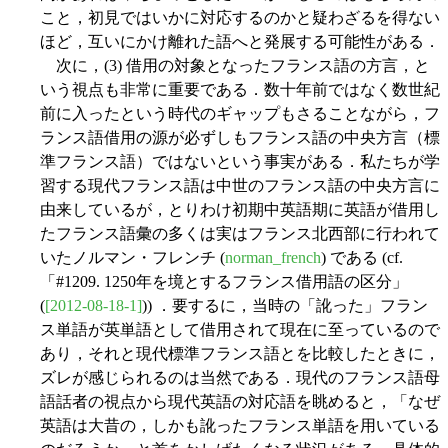
こと，初見ではいかに対応するのかと疑わざるを得ない
ほど，互いにかけ離れた語へと発展する可能性がある．
次に，(3) 借用の対象となったフランス語の方言，と
いう視点も非常に重要である．数十年前ではなく数世紀
前に入ったという時代のギャップもさることながら，フ
ランス語借用の源が必ずしもフランス語の中央方言（標
準フランス語）ではないという事実がある．私たちが学
習する現代フランス語は中世のフランス語の中央方言に
由来しているが，とりわけ初期中英語期に英語が借用し
たフランス語彙の多くは実はフランス北西部に行われて
いたノルマン・フレンチ (
norman_french
) である (cf.
「#1209. 1250年を境とするフランス借用語の区分」
(
[2012-08-18-1]
)) ．要するに，当時の「訛った」フラン
ス単語が英単語として借用されて現在に至っているので
あり，それと現代標準フランス語とを比較したときに，
ズレが感じられるのは当然である．現代のフランス語母
語話者の視点から現代英語の対応語を眺めると，「なぜ
英語は大昔の，しかも訛ったフランス単語を用いている