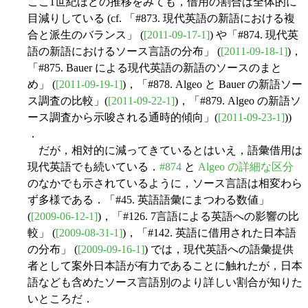
ここ1世紀ほどの推移をみても，借用の割合は全体的に
目減りしている (cf. 「#873. 現代英語の新語における複
合と派生のバランス」 (
[2011-09-17-1]
) や「#874. 現代英
語の新語におけるソース言語の分布」 (
[2011-09-18-1]
)，
「#875. Bauer による現代英語の新語のソースのまと
め」 (
[2011-09-19-1]
)，「#878. Algeo と Bauer の新語ソー
ス調査の比較」(
[2011-09-22-1]
)，「#879. Algeo の新語ソ
ース調査から示唆される通時的傾向」(
[2011-09-23-1]
))
．
だが，相対的に減ってきているとはいえ，語彙借用は
現代英語でも続いている．
#874
と
Algeo の詳細な区分
のなかでも示されているように，ソース言語は相変わら
ず多様である．「#45. 英語語彙にまつわる数値」
(
[2009-06-12-1]
)，「#126. 7言語による英語への影響の比
較」 (
[2009-08-31-1]
)，「#142. 英語に借用された日本語
の分布」 (
[2009-09-16-1]
) では，現代英語への語彙提供
者として案外日本語が有力であることに触れたが，日本
語なども含めたソース言語別のより詳しい割合が知りた
いところだ．