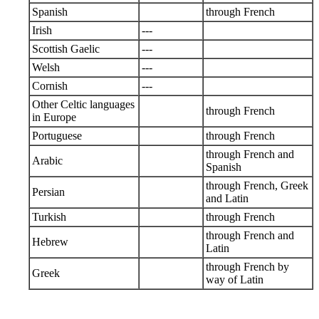
Spanish
through French
Irish
---
Scottish Gaelic
---
Welsh
---
Cornish
---
Other Celtic languages
through French
in Europe
Portuguese
through French
through French and
Arabic
Spanish
through French, Greek
Persian
and Latin
Turkish
through French
through French and
Hebrew
Latin
through French by
Greek
way of Latin