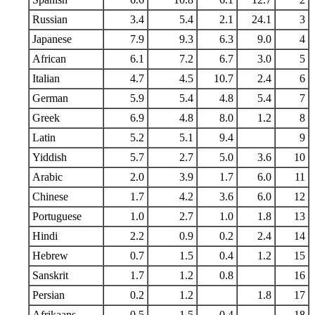
Russian
3.4
5.4
2.1
24.1
3
Japanese
7.9
9.3
6.3
9.0
4
African
6.1
7.2
6.7
3.0
5
Italian
4.7
4.5
10.7
2.4
6
German
5.9
5.4
4.8
5.4
7
Greek
6.9
4.8
8.0
1.2
8
Latin
5.2
5.1
9.4
9
Yiddish
5.7
2.7
5.0
3.6
10
Arabic
2.0
3.9
1.7
6.0
11
Chinese
1.7
4.2
3.6
6.0
12
Portuguese
1.0
2.7
1.0
1.8
13
Hindi
2.2
0.9
0.2
2.4
14
Hebrew
0.7
1.5
0.4
1.2
15
Sanskrit
1.7
1.2
0.8
16
Persian
0.2
1.2
1.8
17
Afrikaans
0.5
1.5
0.4
18