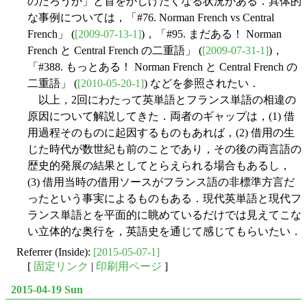
のだろうか」と首をかしげたくなる状況がある．具体的
な事例については，「#76. Norman French vs Central
French」 (
[2009-07-13-1]
)，「#95. まだある！ Norman
French と Central French の二重語」 (
[2009-07-31-1]
)，
「#388. もっとある！ Norman French と Central French の
二重語」 (
[2010-05-20-1]
) などを参照されたい．
以上，2回にわたって英単語とフランス単語の相違の
原因について解説してきた．両者のギャップは，(1) 借
用過程そのものに起因するものもあれば，(2) 借用の生
じた時代が数世紀も前のことであり，その後の両言語の
歴史的発展の結果としてとらえられる場合もあるし，
(3) 借用当時の借用ソースがフランス語の非標準方言だ
ったという事実によるものもある．現代英単語と現代フ
ランス単語とを平面的に眺めているだけでは見えてこな
い立体的な奥行を，英語史を通じて感じてもらいたい．
Referrer (Inside):
[2015-05-07-1]
[
固定リンク
|
印刷用ページ
]
2015-04-19 Sun