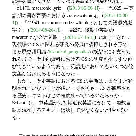
記事を書いてきた．とりわけ英語史の視点からは，
「#1470. macaronic lyric」 (
[2013-05-06-1]
)，「#1625. 中英
語期の書き言葉における code-switching」 (
[2013-10-08-
1]
)，「#1941. macaronic code-switching としての語源的綴
字？」 (
[2014-08-20-1]
)，「#2271. 後期中英語の
macaronic な会計文書」 (
[2015-07-16-1]
) で論じてきた．
現代語の CS に関わる研究の発展に後押しされる形で，
また歴史語用論 (
historical_pragmatics
) の流行にも支えら
れる形で，歴史的資料における CS の研究も少しずつ伸
びてきているようであり，英語史においてもいくつか論
文集が出されるようになった．
しかし，歴史英語における CS の実態は，まだまだ解
明されていないことが多い．そもそも，CS が観察され
る歴史テキストはどの程度残っているのだろうか．
Schendl は，中英語から初期近代英語にかけて，複数言
語が混在するテキストは決して少なくないと述べてい
る．