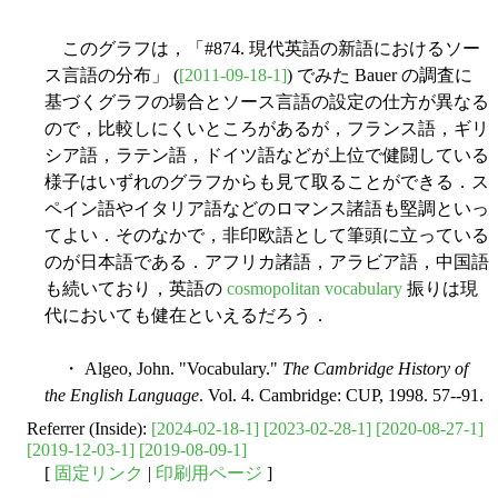
このグラフは，「#874. 現代英語の新語におけるソー
ス言語の分布」 (
[2011-09-18-1]
) でみた Bauer の調査に
基づくグラフの場合とソース言語の設定の仕方が異なる
ので，比較しにくいところがあるが，フランス語，ギリ
シア語，ラテン語，ドイツ語などが上位で健闘している
様子はいずれのグラフからも見て取ることができる．ス
ペイン語やイタリア語などのロマンス諸語も堅調といっ
てよい．そのなかで，非印欧語として筆頭に立っている
のが日本語である．アフリカ諸語，アラビア語，中国語
も続いており，英語の
cosmopolitan vocabulary
振りは現
代においても健在といえるだろう．
・ Algeo, John. "Vocabulary."
The Cambridge History of
the English Language
. Vol. 4. Cambridge: CUP, 1998. 57--91.
Referrer (Inside):
[2024-02-18-1]
[2023-02-28-1]
[2020-08-27-1]
[2019-12-03-1]
[2019-08-09-1]
[
固定リンク
|
印刷用ページ
]