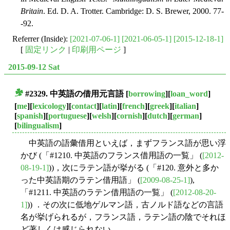
Britain
. Ed. D. A. Trotter. Cambridge: D. S. Brewer, 2000. 77-
-92.
Referrer (Inside):
[2021-07-06-1]
[2021-06-05-1]
[2015-12-18-1]
[
固定リンク
|
印刷用ページ
]
2015-09-12 Sat
#2329. 中英語の借用元言語
[
borrowing
][
loan_word
]
■
[
me
][
lexicology
][
contact
][
latin
][
french
][
greek
][
italian
]
[
spanish
][
portuguese
][
welsh
][
cornish
][
dutch
][
german
]
[
bilingualism
]
中英語の語彙借用といえば，まずフランス語が思い浮
かび (「#1210. 中英語のフランス借用語の一覧」 (
[2012-
08-19-1]
))，次にラテン語が挙がる (「#120. 意外と多か
った中英語期のラテン借用語」 (
[2009-08-25-1]
),
「#1211. 中英語のラテン借用語の一覧」 (
[2012-08-20-
1]
)) ．その次に低地ゲルマン語，古ノルド語などの言語
名が挙げられるが，フランス語，ラテン語の陰でそれほ
ど著しくは感じられない．