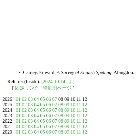
・ Carney, Edward.
A Survey of English Spelling
. Abingdon: 
Referrer (Inside):
[2024-10-14-1]
[
固定リンク
|
印刷用ページ
]
2026 :
01
02
03
04
05
06
07
08 09 10 11 12
2025 :
01
02
03
04
05
06
07
08
09
10
11
12
2024 :
01
02
03
04
05
06
07
08
09
10
11
12
2023 :
01
02
03
04
05
06
07
08
09
10
11
12
2022 :
01
02
03
04
05
06
07
08
09
10
11
12
2021 :
01
02
03
04
05
06
07
08
09
10
11
12
2020 :
01
02
03
04
05
06
07
08
09
10
11
12