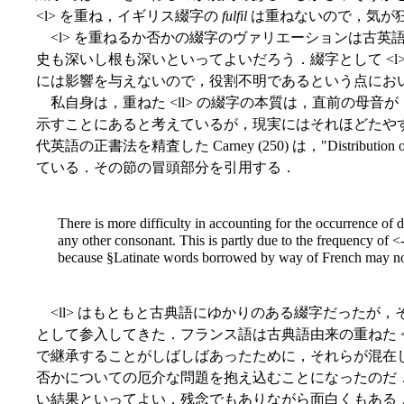
<l> を重ね，イギリス綴字の
fulfil
は重ねないので，気が
<l> を重ねるか否かの綴字のヴァリエーションは古英
史も深いし根も深いといってよいだろう．綴字として <l
には影響を与えないので，役割不明であるという点にお
私自身は，重ねた <ll> の綴字の本質は，直前の母音
示すことにあると考えているが，現実にはそれほどたや
代英語の正書法を精査した Carney (250) は，"Distribut
ている．その節の冒頭部分を引用する．
There is more difficulty in accounting for the occurrence of d
any other consonant. This is partly due to the frequency of <
because §Latinate words borrowed by way of French may no 
<ll> はもともと古典語にゆかりのある綴字だったが
として参入してきた．フランス語は古典語由来の重ねた <ll
で継承することがしばしばあったために，それらが混在して
否かについての厄介な問題を抱え込むことになったのだ
い結果といってよい．残念でもありながら面白くもある