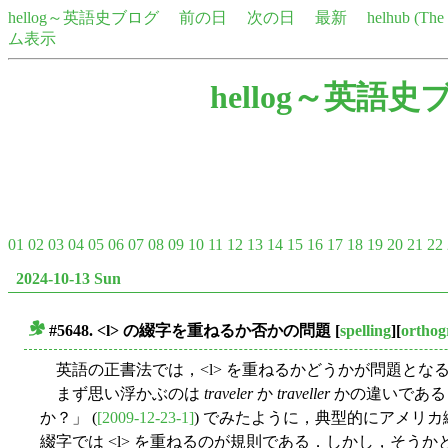
hellog～英語史ブログ
前の日
次の日
最新
helhub (Th
ム表示
hellog～英語史
01
02
03
04
05
06
07
08
09
10
11
12
13
14
15
16
17
18
19
20
21
22
2024-10-13 Sun
#5648. <l> の綴字を重ねるか否かの問題
[
spelling
][
orthog
■
英語の正書法では，<l> を重ねるかどうかが問題とな
まず思い浮かぶのは
traveler
か
traveller
かの違いである．
か？」 (
[2009-12-23-1]
) でみたように，典型的にアメリカ綴
綴字では <l> を重ねるのが規則である．しかし，そう